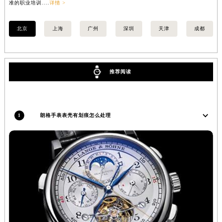
准的职业培训....
详情 >
准的
北京
上海
广州
深圳
天津
成都
推荐阅读
1
朗格手表表壳有划痕怎么处理