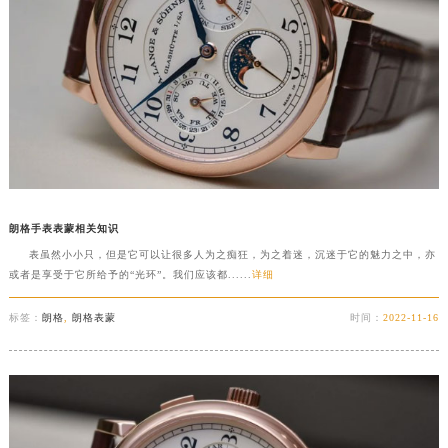
朗格手表表蒙相关知识
表虽然小小只，但是它可以让很多人为之痴狂，为之着迷，沉迷于它的魅力之中，亦
或者是享受于它所给予的“光环”。我们应该都......
详细
标签：
朗格
,
朗格表蒙
时间：
2022-11-16