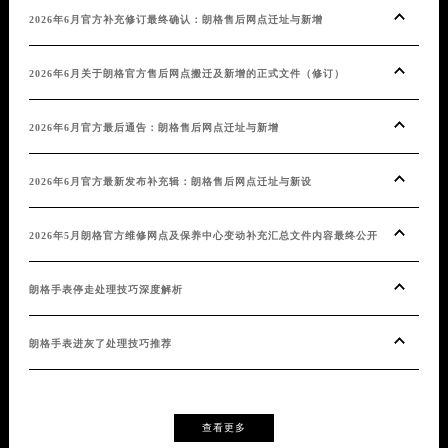
2026年6月官方补充修订最终确认：朗格售后网点迁址与新增
20
2026年6月关于朗格官方售后网点搬迁及新增的正式文件（修订）
20
2026年6月官方最后通告：朗格售后网点迁址与新增
20
2026年6月官方最新发布补充辑：朗格售后网点迁址与新设
202
2026年5月朗格官方维修网点及保养中心变动补充汇总文件内容最终公开
202
朗格手表停走处理技巧深度解析
权威
朗格手表进灰了处理技巧推荐
朗格
查看更多