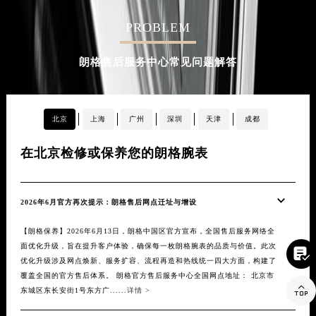
PROBLEM
朗格售后服务中心常见问题解答
北京
上海
广州
深圳
天津
成都
在北京检修或保养您的朗格腕表
在
2026年6月官方再次提示：朗格售后网点迁址与增设
20
【朗格保养】2026年6月13日，朗格中国区官方宣布，全国售后服务网络全
【朗
面优化升级，旨在提升客户体验，确保每一枚朗格腕表的品质与价值。此次
升级

优化升级涉及网点焕新、服务扩容、流程再造和热线统一四大方面，构建了
构建
覆盖全国的官方售后体系。 朗格官方售后服务中心全国网点地址： 北京市
售后

东城区东长安街1号东方广......
详情 >
来规模