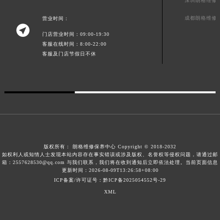
深圳朗格维修
成都朗格维修
营业时间：

门店营业时间：09:00-19:30
客服在线时间：8:00-22:00
客服及门店节假日不休
版权所有：
朗格维修保养中心 Copyright © 2018-2032
如权利人或知情人士发现本站内容存在事实错误或涉及版权、名誉权等侵权问题，请通过邮
箱：2557628530@qq.com 与我们联系，我们将在收到通知后立即依法处理。当前页面信息
更新时间：2026-08-09T13:26:58+08:00
ICP备案/许可证号：黔ICP备2025054552号-29
XML