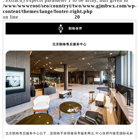
: extract() expects parameter 1 to be array, null given in
/www/wwwroot/seo/countryt/two/www.gjmbwx.com/wp-
content/themes/lange/footer-right.php
on line
20
朗格保养
北京朗格售后服务中心
北京朗格售后服务中心位于，是朗格手表维修保养服务网点,中心技师均接受国际化标
上