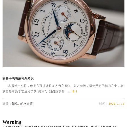
朗格手表表蒙相关知识
表虽然小小只，但是它可以让很多人为之痴狂，为之着迷，沉迷于它的魅力之中，亦
或者是享受于它所给予的“光环”。我们应该都......
详细
标签：
朗格
,
朗格表蒙
时间：
2022-11-16
Warning