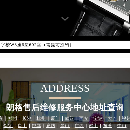
优化升级公告
：400-609-9509
9-9509，服务覆盖中国大陆、香港、澳门、台湾全部区域（非大陆需
点地址：
国际中心写字楼D座11层1102室（北京总部）（需提前预约）
字楼W3座6层602室（需提前预约）
融中心写字楼26层2603室（需提前预约）
2座37层3705室（需提前预约）
际广场写字楼8层806室（需提前预约）
南京中心写字楼22层C1-1室（需提前预约）
ADDRESS
中心写字楼5号楼10层1008室（需提前预约）
FC国际金融中心写字楼35层3508室（需提前预约）
楼1号楼18层1803室（需提前预约）
朗格售后维修服务中心地址查询
字楼1号楼16层1604室（需提前预约）
务中心东塔写字楼（华润万象城）17层1706室（需提前预约）
京
郑州
长沙
杭州
厦门
武汉
西安
宁波
大连
福
保定
唐山
邯郸
廊坊
昆山
广西
佛山
东莞
中山
场办公楼20层2009室（需提前预约）