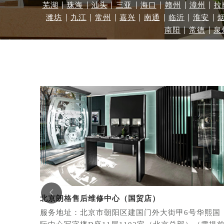
芜湖
珠海
汕头
三亚
海口
赣州
漳州
拉
杭州市上城区钱江路1366号华润大厦
潍坊
九江
常州
嘉兴
南通
临沂
淮安
金华市金东区东市南街777号金华万达
南阳
常德
泉
绍兴市越城区胜利东路379号世茂天
嘉兴市南湖区广益路705号嘉兴世界贸
南昌市红谷滩新区红谷中大道998号
济南市历下区经十路11111号华润中
广州市天河区天河路230号万菱汇国
广州市越秀区环市东路371-375号
深圳市罗湖区深南东路5001号华润大
惠州市惠城区江北文昌一路7号华贸大
厦门市思明区湖滨东路95号华润大厦写
福州市鼓楼区五四路128-1号恒力城
成都市锦江区人民东路6号SAC东原中
重庆市江北区观音桥步行街2号融恒时

北京朗格售后维修中心（国贸店）
长沙市芙蓉区定王台街道建湘路393
服务地址：北京市朝阳区建国门外大街甲6号华熙国
郑州市二七区铭功路10号华润大厦写字