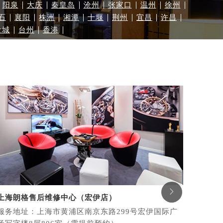
阳泉
大庆
秦皇岛
沧州
张家口
温州
徐州
石
襄阳
株洲
湘潭
十堰
荆州
宜昌
许昌
盐城
台州
香港

上海朗格售后维修中心（宏伊店）
上海朗
）
服务地址：上海市黄浦区南京东路299号宏伊国际广
服务地