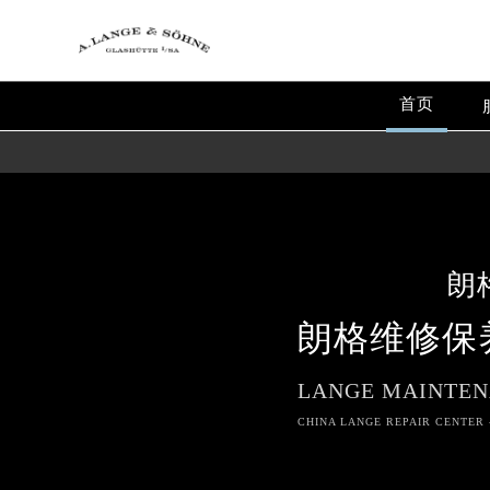
首页
朗
朗格维修保
LANGE MAINTEN
CHINA LANGE REPAIR CENTER 