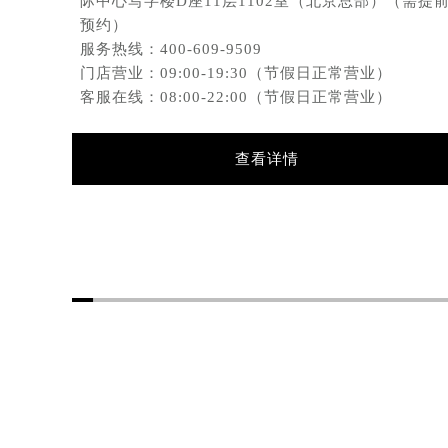
际中心写字楼D座11层1102室（北京总部）（需提
太原市迎泽区解放路15号亨得利名
预约）
沈阳市沈河区中街路137号亨得利名
服务热线：
400-609-9509
沈阳市沈河区中街路83号亨得利名
门店营业：09:00-19:30（节假日正常营业）
客服在线：08:00-22:00（节假日正常营业）
乌鲁木齐市天山区红山路26号时代广场
温州市鹿城区锦绣路1067号置信广场
哈尔滨市道里区友谊西路600号富力中
查看详情
大连市中山区人民路15号国际金融大
佛山市禅城区季华五路57号万科金融中
东莞市东城街道鸿福东路1号民盈国贸
无锡市梁溪区人民中路139号恒隆广场
南通市崇川区工农路57号圆融广场写字
苏州市苏州工业园区星港街199号苏州
武汉市江汉区解放大道686号世界贸易
南宁市青秀区金湖路59号地王大厦12
合肥市蜀山区潜山路111号万象城华润
泉州市丰泽区宝洲路729号浦西万达中