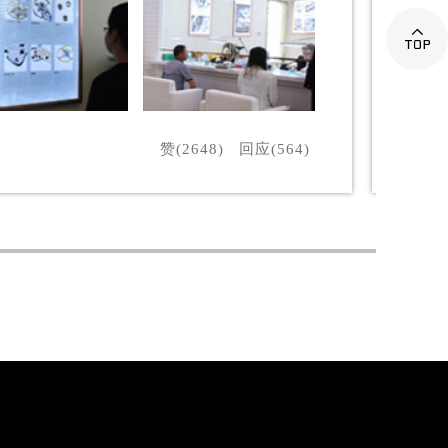

赞(2648)
回应(564)