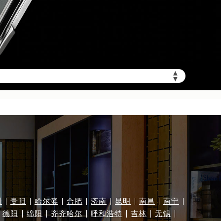
加拨“+86”）
▲
▼
州
贵阳
哈尔滨
合肥
济南
昆明
南昌
南宁
德阳
绵阳
齐齐哈尔
呼和浩特
吉林
无锡