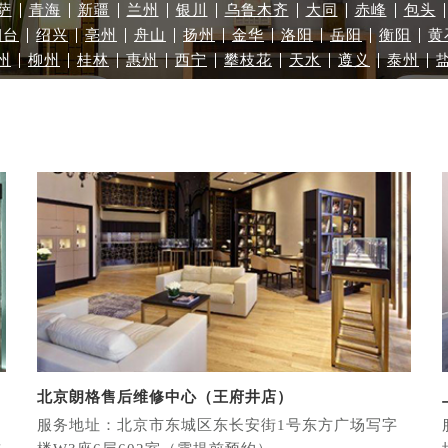
萨
青海
新疆
兰州
银川
乌鲁木齐
大同
赤峰
包头
写字楼A座5层503-5室（需提前预约）
烟台
绍兴
亳州
舟山
扬州
金华
洛阳
岳阳
衡阳
黄
广场写字楼4号楼22层2209室（需提前预约）
州
柳州
桂林
惠州
西宁
攀枝花
天水
遵义
泰州
际中心写字楼8层805室（需提前预约）
易中心写字楼A座13层1304室（需提前预约）
绿地双子塔（中央广场）A1座办公楼14层07室（需提前预约）
心写字楼（万象城）15层1508室（需提前预约）
际中心写字楼A塔7层704室（需提前预约）
世界贸易中心大厦南塔写字楼15层07室（需提前预约）
厦写字楼17层1701室（需提前预约）
厦写字楼1座30层05室（需提前预约）
字楼B座11层1104室（需提前预约）
写字楼15层03室（需提前预约）
心写字楼24层2406B室（需提前预约）
代广场写字楼9层902室（需提前预约）
北京朗格售后维修中心（王府井店）
号世茂环球金融中心写字楼（芙蓉广场）10层13室（需提前预约
服务地址：北京市东城区东长安街1号东方广场写字
楼29层2905室（需提前预约）