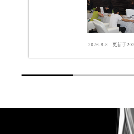
黑龙江省鸡西市鸡冠区红军路朗格售
黑龙江省佳木斯市向阳区长安路朗格
黑龙江省牡丹江市东安区太平路朗格
黑龙江省七台河市桃山区大同街朗格
黑龙江省齐齐哈尔市龙沙区龙华路朗
2026-8-8
更新于
202
黑龙江省双鸭山市尖山区新兴大街朗
黑龙江省绥化市北林区新华街与康庄
黑龙江省伊春市伊美区通河路朗格售
吉林省白城市洮北区明仁南街朗格售
吉林省白山市浑江区浑江大街朗格售
吉林省吉林市船营区河南街朗格售后
吉林省辽源市龙山区人民大街朗格售
吉林省梅河口市新华街道梅河大街朗
吉林省四平市铁东区紫气大路与南九
吉林省松原市宁江区五环大街朗格售
吉林省通化市东昌区环通乡江南大街