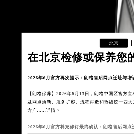
吉林省延边市延吉市解放路朗格售后
辽宁省鞍山市铁东区站前街朗格售后
辽宁省本溪市平山区胜利路朗格售后
辽宁省朝阳市双塔区新华路朗格售后
辽宁省丹东市振兴区七经街朗格售后
北京
辽宁省抚顺市新抚区东一路朗格售后
在北京检修或保养您
辽宁省阜新市海州区解放大街朗格售
辽宁省葫芦岛市连山区中央路朗格售
辽宁省锦州市古塔区中央大街朗格售
2026年6月官方再次提示：朗格售后网点迁址与增
辽宁省辽阳市白塔区新运大街朗格售
辽宁省盘锦市兴隆台区石油大街朗格
【朗格保养】2026年6月13日，朗格中国区官
辽宁省铁岭市银州区南马路朗格售后
及网点焕新、服务扩容、流程再造和热线统一四大
辽宁省营口市站前区市府路与渤海大
方广......
详情 >
辽宁省沈阳市沈河区中街路137号亨
辽宁省沈阳市沈河区中街路83号亨
2026年6月官方补充修订最终确认：朗格售后网点
北京市朝阳区建国门外大街甲6号华熙