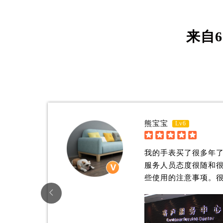
青岛市南区山东路6号华润大厦B座2
烟台市芝罘区胜利路139号万达金融中
来自
6
长春市朝阳区西安大路727号中银大厦
贵阳市南明区都司高架桥路33号亨特
昆明市盘龙区北京路928号同德昆明
石家庄市长安区中山东路39号勒泰中
西安市碑林区南关正街88号华侨城长
海口市龙华区金贸东路5号海口华润大厦
唐山市路南区新华东道100号万达广场
熊宝宝
Lv6
台州市椒江区东海大道1800号腾达中





内蒙古自治区呼和浩特市玉泉区大学西
我的手表买了很多年
甘肃省兰州市七里河区西津西路16号兰
服务人员态度很随和
重庆市解放碑渝中区民权路28号英利
些使用的注意事项。
黑龙江省大庆市萨尔图区会战大街朗

黑龙江省鹤岗市向阳区红军路朗格售
黑龙江省黑河市爱辉区中央街朗格售