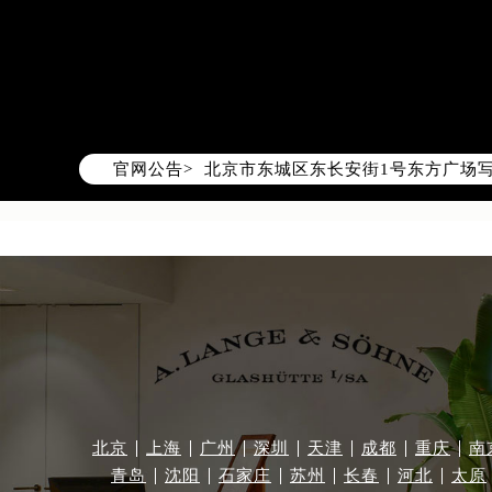
2026年8月朗格中国区售后服务网络
2026年8月朗格全国官方售后客户服务热线
朗格官方全国统一服务热线400-60
2026年8月朗格售后服务中心最新网
北京市朝阳区建国门外大街甲6号华熙
官网公告>
北京市东城区东长安街1号东方广场写
天津市和平区赤峰道136号天津国际金
上海市徐汇区虹桥路3号港汇中心写字楼
上海市黄浦区南京东路299号宏伊国
南京市秦淮区中山南路1号（新街口）
常州市新北区龙锦路1590号现代传媒
徐州市鼓楼区淮海东路29号苏宁广场I
扬州市邗江区国展路29号星耀天地写字
盐城市盐都区世纪大道5号盐城金融城写
泰州市海陵区永定东路399号置地商
北京
上海
广州
深圳
天津
成都
重庆
南
青岛
沈阳
石家庄
苏州
长春
河北
太原
宁波市江北区大闸南路500号来福士广