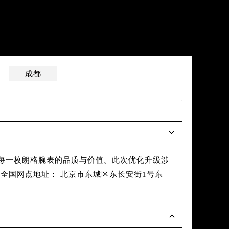
成都
在上
2026年6
保每一枚朗格腕表的品质与价值。此次优化升级涉
【朗格售后
全国网点地址： 北京市东城区东长安街1号东
国、标准统
级工程......
详
2026年6
提前预约）