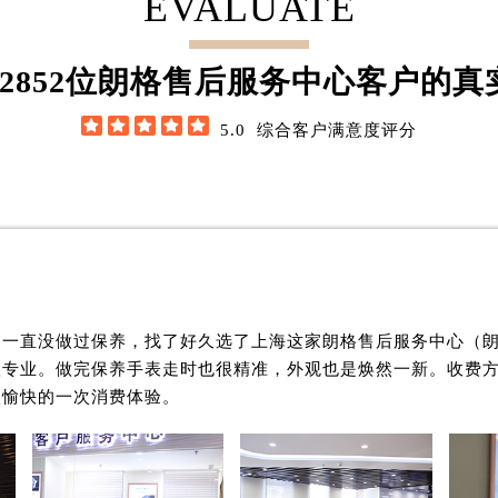
EVALUATE
2层04室（需提前预约）
心A座907室（需提前预约）
2852
位朗格售后服务中心客户的真
A座(旺进大厦)18层09室（需提前预约）
国际金融中心14楼14D（需提前预约）





5.0
综合客户满意度评分
广场写字楼10层06室（需提前预约）
心写字楼B座13层07室（需提前预约）
安国际中心E座6楼10室（需提前预约）
B座17层1707室（需提前预约）
写字楼A座10层1002室（需提前预约）
心东1幢20楼2002室（需提前预约）
街70号华润万象城写字楼（鄂尔多斯大厦）23层2326室（需
了一直没做过保养，找了好久选了上海这家朗格售后服务中心（
州中心写字楼21层2102室（需提前预约）
很专业。做完保养手表走时也很精准，外观也是焕然一新。收费
国际金融中心写字楼20层01室（需提前预约）
很愉快的一次消费体验。
格售后服务中心（需提前预约）
后服务中心（需提前预约）
后服务中心（需提前预约）