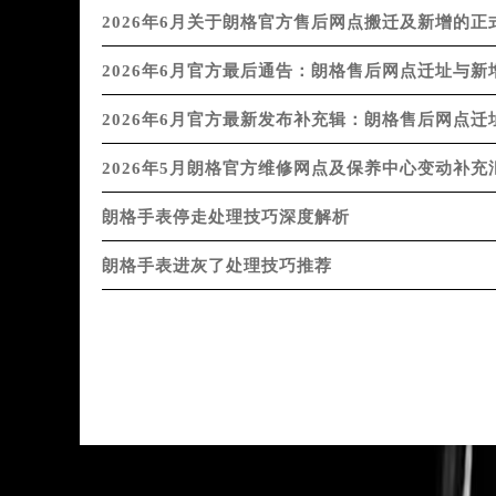
北京市东城区东长安街1号王府井东方
2026年6月关于朗格官方售后网点搬迁及新增的
河北省保定市竞秀区朝阳北大街北国
2026年6月官方最后通告：朗格售后网点迁址与新
内蒙古自治区阿拉善盟市左旗土尔扈
内蒙古自治区巴彦淖尔市临河区新华
2026年6月官方最新发布补充辑：朗格售后网点迁
内蒙古自治区包头市青山区幸福路甲
2026年5月朗格官方维修网点及保养中心变动补
内蒙古自治区赤峰市红山区哈达街朗
内蒙古自治区鄂尔多斯市东胜区伊金
朗格手表停走处理技巧深度解析
内蒙古自治区呼伦贝尔市海拉尔区中
内蒙古自治区通辽市科尔沁区明仁大
朗格手表进灰了处理技巧推荐
内蒙古自治区乌海市海勃湾区人民南
内蒙古自治区乌兰察布市集宁区恩和
内蒙古自治区锡林郭勒盟市锡林浩特
内蒙古自治区兴安盟市乌兰浩特市兴
山西省大同市平城区迎宾街朗格售后
山西省晋城市城区黄华街朗格售后服
山西省晋中市榆次区顺城街朗格售后