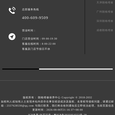
天津朗格维修
澳门特别行政区风顺堂区南湾大马路朗格售后服务中心（需提前预约）

总部服务热线
广州朗格维修
澳门特别行政区花地玛堂区关闸广场朗格售后服务中心（需提前预约）
400-609-9509
澳门特别行政区花王堂区大三巴商圈朗格售后服务中心（需提前预约）
深圳朗格维修
澳门特别行政区嘉模堂区官也街朗格售后服务中心（需提前预约）
成都朗格维修
营业时间：
澳门省路氹城市金光大道朗格售后服务中心（需提前预约）

门店营业时间：09:00-19:30
澳门特别行政区望德堂区塔石广场朗格售后服务中心（需提前预约）
客服在线时间：8:00-22:00
福建省福州市鼓楼区五四路128-1号恒力城写字楼15层03室朗格售后服务中心（需提前预约）
客服及门店节假日不休
福建省厦门市思明区湖滨东路95号万象城华润大厦B座11层1104室朗格售后服务中心（需提前预约）
广东省潮州市潮安区新风路与潮汕路交汇处朗格售后服务中心（需提前预约）
广东省广州市天河区天河路230号万菱汇国际中心A塔7层704室朗格售后服务中心（需提前预约）
广东省广州市越秀区环市东路371-375号世界贸易中心大厦南塔15层1507室朗格售后服务中心（需提前预约）
广东省河源市源城区越王大道朗格售后服务中心（需提前预约）
广东省惠州市惠城区江北文昌一路7号华贸大厦1座30层3005室朗格售后服务中心（需提前预约）
版权所有：
朗格维修保养中心 Copyright © 2018-2032
广东省江门市蓬江区广场西路朗格售后服务中心（需提前预约）
如权利人或知情人士发现本站内容存在事实错误或涉及版权、名誉权等侵权问题，请通过邮
广东省揭阳市榕城进贤门步行街朗格售后服务中心（需提前预约）
箱：2557628530@qq.com 与我们联系，我们将在收到通知后立即依法处理。当前页面信息
更新时间：2026-08-06T21:16:37+08:00
广东省茂名市电白区水东街道迎宾大道朗格售后服务中心（需提前预约）
ICP备案/许可证号：黔ICP备2025054552号-29