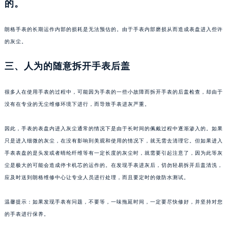
的。
苏州市苏州工业园区星港街199号苏州中心办公楼C座22层08室（需提前预约）
武汉市江汉区解放大道686号世界贸易大厦38层09室（需提前预约）
朗格手表的长期运作内部的损耗是无法预估的。由于手表内部磨损从而造成表盘进入些许
南宁市青秀区金湖路59号地王大厦12楼1224室（需提前预约）
的灰尘。
合肥市蜀山区潜山路111号万象城华润大厦B座12楼03室（需提前预约）
三、人为的随意拆开手表后盖
泉州市丰泽区宝洲路729号浦西万达中心写字楼A座7楼709室（需提前预约）
青岛市南区山东路6号华润大厦B座22层04室（需提前预约）
很多人在使用手表的过程中，可能因为手表的一些小故障而拆开手表的后盖检查，却由于
烟台市芝罘区胜利路139号万达金融中心A座907室（需提前预约）
没有在专业的无尘维修环境下进行，而导致手表进灰严重。
长春市朝阳区西安大路727号中银大厦A座(旺进大厦)18层09室（需提前预约）
贵阳市南明区都司高架桥路33号亨特国际金融中心14楼14D（需提前预约）
因此，手表的表盘内进入灰尘通常的情况下是由于长时间的佩戴过程中逐渐渗入的。如果
昆明市盘龙区北京路928号同德昆明广场写字楼10层06室（需提前预约）
只是进入细微的灰尘，在没有影响到美观和使用的情况下，就无需去清理它。但如果进入
石家庄市长安区中山东路39号勒泰中心写字楼B座13层07室（需提前预约）
手表表盘的是头发或者晴纶纤维等有一定长度的灰尘时，就需要引起注意了，因为此等灰
尘是极大的可能会造成停卡机芯的运作的。在发现手表进灰后，切勿轻易拆开后盖清洗，
西安市碑林区南关正街88号华侨城长安国际中心E座6楼10室（需提前预约）
应及时送到朗格维修中心让专业人员进行处理，而且要定时的做防水测试。
海口市龙华区金贸东路5号海口华润大厦B座17层1707室（需提前预约）
唐山市路南区新华东道100号万达广场写字楼A座10层1002室（需提前预约）
温馨提示：如果发现手表有问题，不要等，一味拖延时间，一定要尽快修好，并坚持对您
台州市椒江区东海大道1800号腾达中心东1幢20楼2002室（需提前预约）
的手表进行保养。
内蒙古自治区呼和浩特市玉泉区大学西街70号华润万象城写字楼（鄂尔多斯大厦）23层2326室（需提前预约）