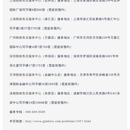
上海朗格售后服务中心
（宏伊店）服务地址：上海市黄浦区南京东路299号宏伊
吉林省辽源市龙山区人民大街朗格售后服务中心（需提前预约）
国际广场写字楼8层806室（需提前预约）
吉林省梅河口市新华街道梅河大街朗格售后服务中心（需提前预约）
上海朗格售后服务中心
（港汇店）服务地址：上海市徐汇区虹桥路3号港汇中心
吉林省四平市铁东区紫气大路与南九经街交汇处朗格售后服务中心（需提前预约）
写字楼2座37层3705室（需提前预约）
吉林省松原市宁江区五环大街朗格售后服务中心（需提前预约）
广州朗格售后服务中心
（万菱店）服务地址：广州市天河区天河路230号万菱汇
吉林省通化市东昌区环通乡江南大街朗格售后服务中心（需提前预约）
吉林省延边市延吉市解放路朗格售后服务中心（需提前预约）
国际中心写字楼A塔7层704室（需提前预约）
辽宁省鞍山市铁东区站前街朗格售后服务中心（需提前预约）
深圳朗格售后服务中心
（华润店）服务地址：深圳市罗湖区深南东路5001号华
辽宁省本溪市平山区胜利路朗格售后服务中心（需提前预约）
润大厦写字楼17层1701室（需提前预约）
辽宁省朝阳市双塔区新华路朗格售后服务中心（需提前预约）
天津朗格售后服务中心
（金融中心店）服务地址：天津市和平区赤峰道136号天
辽宁省丹东市振兴区七经街朗格售后服务中心（需提前预约）
津国际金融中心写字楼26层2603室（需提前预约）
辽宁省抚顺市新抚区东一路朗格售后服务中心（需提前预约）
成都朗格售后服务中心
（东原店）服务地址：成都市锦江区人民东路6号SAC东
辽宁省阜新市海州区解放大街朗格售后服务中心（需提前预约）
原中心写字楼24层2406B室（需提前预约）
辽宁省葫芦岛市连山区中央路朗格售后服务中心（需提前预约）
辽宁省锦州市古塔区中央大街朗格售后服务中心（需提前预约）
服务专线：
400-609-9509
辽宁省辽阳市白塔区新运大街朗格售后服务中心（需提前预约）
本页链接：
http://www.gjmbwx.com/problems/1417.html
辽宁省盘锦市兴隆台区石油大街朗格售后服务中心（需提前预约）