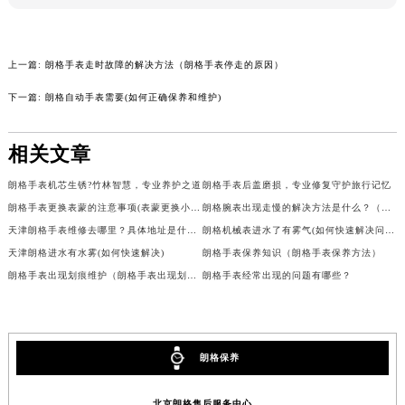
辽宁省铁岭市银州区南马路朗格售后服务中心（需提前预约）
辽宁省营口市站前区市府路与渤海大街交叉口朗格售后服务中心（需提前预约）
上一篇:
朗格手表走时故障的解决方法（朗格手表停走的原因）
辽宁省沈阳市沈河区中街路137号亨得利名表维修授权店1楼朗格售后服务中心（需提前预约）
辽宁省沈阳市沈河区中街路83号亨得利名表维修授权店1楼朗格售后服务中心（需提前预约）
下一篇:
朗格自动手表需要(如何正确保养和维护)
北京市朝阳区建国门外大街甲6号华熙国际中心D座11层1102室朗格售后服务中心（北京总部）（需提前预约）
北京市东城区东长安街1号王府井东方广场W3座6层602室朗格售后服务中心（需提前预约）
相关文章
河北省保定市竞秀区朝阳北大街北国先天下朗格售后服务中心（需提前预约）
朗格手表机芯生锈?竹林智慧，专业养护之道
朗格手表后盖磨损，专业修复守护旅行记忆
内蒙古自治区阿拉善盟市左旗土尔扈特大街朗格售后服务中心（需提前预约）
朗格手表更换表蒙的注意事项(表蒙更换小技巧)
朗格腕表出现走慢的解决方法是什么？（手表走慢怎么办）
内蒙古自治区巴彦淖尔市临河区新华街朗格售后服务中心（需提前预约）
天津朗格手表维修去哪里？具体地址是什么？
朗格机械表进水了有雾气(如何快速解决问题)
内蒙古自治区包头市青山区幸福路甲3号王府井百货名表维修朗格售后服务中心（需提前预约）
天津朗格进水有水雾(如何快速解决)
朗格手表保养知识（朗格手表保养方法）
内蒙古自治区赤峰市红山区哈达街朗格售后服务中心（需提前预约）
朗格手表出现划痕维护（朗格手表出现划痕的处理方式）
朗格手表经常出现的问题有哪些？
内蒙古自治区鄂尔多斯市东胜区伊金霍洛街朗格售后服务中心（需提前预约）
内蒙古自治区呼伦贝尔市海拉尔区中央街朗格售后服务中心（需提前预约）
内蒙古自治区通辽市科尔沁区明仁大街朗格售后服务中心（需提前预约）
朗格保养
内蒙古自治区乌海市海勃湾区人民南路朗格售后服务中心（需提前预约）
内蒙古自治区乌兰察布市集宁区恩和大街朗格售后服务中心（需提前预约）
北京朗格售后服务中心