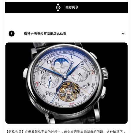
安徽省亳州市谯城区魏武大道朗格售后服务中心（需提前预约）
推荐阅读
安徽省池州市贵池区长江路朗格售后服务中心（需提前预约）
安徽省滁州市琅琊区南谯北路朗格售后服务中心（需提前预约）
安徽省阜阳市颍州区颍州北路朗格售后服务中心（需提前预约）
1
朗格手表表壳有划痕怎么处理
安徽省淮北市相山区淮海路朗格售后服务中心（需提前预约）
安徽省淮南市田家庵区国庆中路朗格售后服务中心（需提前预约）
安徽省黄山市屯溪区黄山西路朗格售后服务中心（需提前预约）
安徽省六安市金安区解放中路朗格售后服务中心（需提前预约）
安徽省马鞍山市雨山区湖南西路朗格售后服务中心（需提前预约）
安徽省宿州市埇桥区人民中路朗格售后服务中心（需提前预约）
安徽省铜陵市铜官区石城大道朗格售后服务中心（需提前预约）
安徽省芜湖市镜湖区中山路步行街朗格售后服务中心（需提前预约）
安徽省宣城市宣州区叠嶂西路朗格售后服务中心（需提前预约）
福建省龙岩市新罗区九一南路朗格售后服务中心（需提前预约）
福建省南平市建阳区人民西路朗格售后服务中心（需提前预约）
福建省宁德市蕉城区天湖东路朗格售后服务中心（需提前预约）
【朗格售后】在佩戴朗格手表的过程中，难免会遇到表壳划痕的问题。这种情况下，