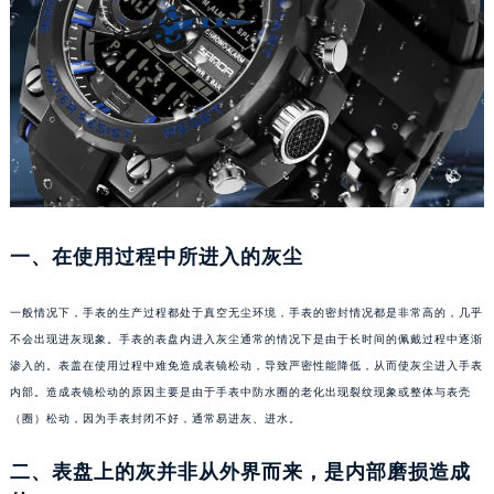
福州市鼓楼区五四路128-1号恒力城写字楼15层03室（需提前预约）
成都市锦江区人民东路6号SAC东原中心写字楼24层2406B室（需提前预约）
重庆市江北区观音桥步行街2号融恒时代广场写字楼9层902室（需提前预约）
长沙市芙蓉区定王台街道建湘路393号世茂环球金融中心写字楼（芙蓉广场）10层13室（需提前预约）
郑州市二七区铭功路10号华润大厦写字楼29层2905室（需提前预约）
太原市迎泽区解放路15号亨得利名表服务中心（品牌授权店）3层整层（需提前预约）
沈阳市沈河区中街路137号亨得利名表服务中心（品牌授权店）1层整层（需提前预约）
沈阳市沈河区中街路83号亨得利名表服务中心（品牌授权店）1层整层（需提前预约）
一、在使用过程中所进入的灰尘
乌鲁木齐市天山区红山路26号时代广场（CCMALL）C座17层17-B（需提前预约）
温州市鹿城区锦绣路1067号置信广场10层1015室（需提前预约）
一般情况下，手表的生产过程都处于真空无尘环境，手表的密封情况都是非常高的，几乎
哈尔滨市道里区友谊西路600号富力中心T2座写字楼29层03室（需提前预约）
不会出现进灰现象。手表的表盘内进入灰尘通常的情况下是由于长时间的佩戴过程中逐渐
大连市中山区人民路15号国际金融大厦7层G室（需提前预约）
渗入的。表盖在使用过程中难免造成表镜松动，导致严密性能降低，从而使灰尘进入手表
佛山市禅城区季华五路57号万科金融中心C座12层1205室（需提前预约）
内部。造成表镜松动的原因主要是由于手表中防水圈的老化出现裂纹现象或整体与表壳
（圈）松动，因为手表封闭不好，通常易进灰、进水。
东莞市东城街道鸿福东路1号民盈国贸中心T1写字楼9层907室（需提前预约）
无锡市梁溪区人民中路139号恒隆广场写字楼1座11层1104室（需提前预约）
二、表盘上的灰并非从外界而来，是内部磨损造成
南通市崇川区工农路57号圆融广场写字楼16层1603室（需提前预约）