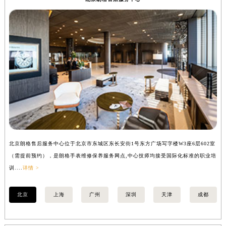
内蒙古自治区锡林郭勒盟市锡林浩特市光明街与额尔敦路交叉口朗格售后服务中心（需提前预约）
内蒙古自治区兴安盟市乌兰浩特市兴安大街朗格售后服务中心（需提前预约）
山西省大同市平城区迎宾街朗格售后服务中心（需提前预约）
山西省晋城市城区黄华街朗格售后服务中心（需提前预约）
山西省晋中市榆次区顺城街朗格售后服务中心（需提前预约）
山西省临汾市尧都区解放路朗格售后服务中心（需提前预约）
山西省吕梁市离石区永宁中路与建设街交叉口朗格售后服务中心（需提前预约）
山西省朔州市朔城区怡西路与鄯阳西街交汇处朗格售后服务中心（需提前预约）
山西省忻州市忻府区和平东街与七一南路交叉口朗格售后服务中心（需提前预约）
山西省阳泉市郊区平阳东街与新城大道交叉口朗格售后服务中心（需提前预约）
北京朗格售后服务中心位于北京市东城区东长安街1号东方广场写字楼W3座6层602室
上
山西省运城市盐湖区河东街朗格售后服务中心（需提前预约）
（需提前预约），是朗格手表维修保养服务网点,中心技师均接受国际化标准的职业培
（
山西省长治市潞州区英雄中路朗格售后服务中心（需提前预约）
训....
详情 >
训..
山西省太原市迎泽区迎泽街道解放路15号亨得利名表维修授权店3楼朗格售后服务中心（需提前预约）
天津市和平区赤峰道136号天津国际金融中心26层2603室朗格售后服务中心（需提前预约）
北京
上海
广州
深圳
天津
成都
安徽省安庆市迎江区人民路朗格售后服务中心（需提前预约）
安徽省蚌埠市蚌山区淮河路朗格售后服务中心（需提前预约）