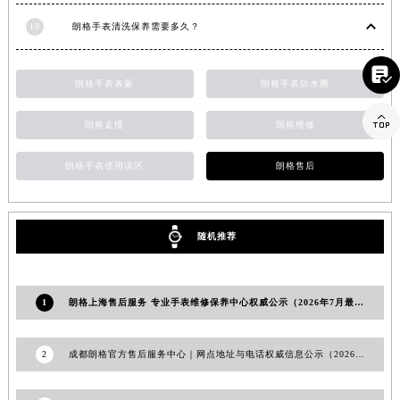
江西省景德镇市珠山区珠山中路朗格售后服务中心（需提前预约）
10
朗格手表清洗保养需要多久？
江西省九江市浔阳区浔阳路朗格售后服务中心（需提前预约）
江西省南昌市红谷滩新区红谷中大道998号绿地双子塔（中央广场）A1座办公楼14层1407室朗格售后服务中心（需提前预约）

朗格手表表蒙
朗格手表防水圈
江西省萍乡市安源区萍安北大道与康庄路交叉口朗格售后服务中心（需提前预约）

江西省上饶市信州区滨江西路朗格售后服务中心（需提前预约）
朗格走慢
朗格维修
江西省新余市渝水区北湖西路朗格售后服务中心（需提前预约）
朗格手表使用误区
朗格售后
江西省宜春市袁州区中山中路朗格售后服务中心（需提前预约）
江西省鹰潭市月湖区胜利东路朗格售后服务中心（需提前预约）
山东省德州市德城区东风中路朗格售后服务中心（需提前预约）
随机推荐
山东省东营市东营区济南路朗格售后服务中心（需提前预约）
山东省济南市历下区经十路11111号华润中心写字楼（万象城）15层1508室朗格售后服务中心（需提前预约）
山东省济宁市任城区太白楼路朗格售后服务中心（需提前预约）
1
朗格上海售后服务 专业手表维修保养中心权威公示（2026年7月最新）
山东省莱芜市文化南路8号银座商城名表维修一楼名表维修朗格售后服务中心（需提前预约）
山东省临沂市兰山区解放路朗格售后服务中心（需提前预约）
2
成都朗格官方售后服务中心｜网点地址与电话权威信息公示（2026年6月最新）
山东省日照市东港区烟台路朗格售后服务中心（需提前预约）
山东省泰安市泰山区财源街道泰山大街朗格售后服务中心（需提前预约）