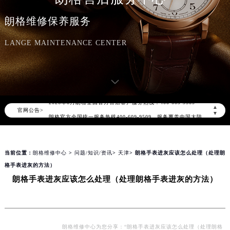
朗格维修保养服务
LANGE MAINTENANCE CENTER
2026年8月朗格中国区售后服务网络优化升级公告
2026年8月朗格全国官方售后客户服务热线：400-609-9509
▲
官网公告>
朗格官方全国统一服务热线400-609-9509，服务覆盖中国大陆、香港、澳门、台湾全部区域（非大陆需加拨“+86”）
▼
2026年8月朗格售后服务中心最新网点地址：
北京市朝阳区建国门外大街甲6号华熙国际中心写字楼D座11层1102室（北京总部）（需提前预约）
当前位置：
朗格维修中心
>
问题/知识/资讯
>
天津
> 朗格手表进灰应该怎么处理（处理朗
北京市东城区东长安街1号东方广场写字楼W3座6层602室（需提前预约）
格手表进灰的方法）
天津市和平区赤峰道136号天津国际金融中心写字楼26层2603室（需提前预约）
朗格手表进灰应该怎么处理（处理朗格手表进灰的方法）
上海市徐汇区虹桥路3号港汇中心写字楼2座37层3705室（需提前预约）
上海市黄浦区南京东路299号宏伊国际广场写字楼8层806室（需提前预约）
南京市秦淮区中山南路1号（新街口）南京中心写字楼22层C1-1室（需提前预约）
常州市新北区龙锦路1590号现代传媒中心写字楼5号楼10层1008室（需提前预约）
朗格维修中心为您分享：“朗格手表进灰应该怎么处理（处理朗格