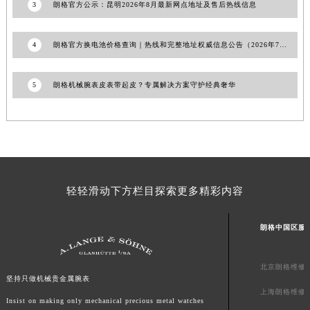
3
朗格官方公示：昆明2026年8月最新网点地址及售后热线信息
山东省威海市环翠区新威海路89号振华商厦一楼名表维修朗格售后服务中心（需提前预约）
山东省潍坊市奎文区东风东街朗格售后服务中心（需提前预约）
4
朗格官方换电池价格查询｜热线和完整地址权威信息公告（2026年7月最新）
山东省枣庄市滕州市北辛路与善国路交叉口朗格售后服务中心（需提前预约）
山东省淄博市张店区金晶大道朗格售后服务中心（需提前预约）
5
朗格机械腕表皮表带起皮？专属解决方案守护经典奢华
上海市黄浦区南京东路299号宏伊国际广场写字楼8层806室朗格售后服务中心（需提前预约）
上海市徐汇区虹桥路3号港汇中心2座37层3705室朗格售后服务中心（需提前预约）
浙江省杭州市上城区钱江路1366号华润大厦A座5层503-5室朗格售后服务中心（需提前预约）
浙江省湖州市吴兴区劳动路朗格售后服务中心（需提前预约）
浙江省嘉兴市南湖区广益路705号嘉兴世界贸易中心A座13层1304室朗格售后服务中心（需提前预约）
浙江省金华市金东区东市南街777号金华万达广场4号楼22楼2209室朗格售后服务中心（需提前预约）
轻轻滑动下方栏目探索更多精彩内容
浙江省丽水市莲都区解放街朗格售后服务中心（需提前预约）
浙江省宁波市江北区大闸南路500号来福士广场办公楼20层2009室朗格售后服务中心（需提前预约）
朗格中国区服
浙江省衢州市柯城区上街朗格售后服务中心（需提前预约）
浙江省绍兴市越城区胜利东路379号世茂天际中心写字楼8层805室朗格售后服务中心（需提前预约）
北京朗格维修
坚持只做机械贵金属腕表
浙江省舟山市定海区解放东路朗格售后服务中心（需提前预约）
上海朗格维修
Insist on making only mechanical precious metal watches
澳门特别行政区大堂区议事亭前地（新马路）朗格售后服务中心（需提前预约）