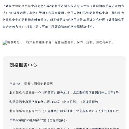
甘肃省兰州市七里河区西津西路16号兰州中心写字楼21层2102室（需提前预约）
上述是
天津朗格维修
中心为您分享“朗格手表进灰应该怎么处理（处理朗格手表进灰的方
法）”的详细内容，若您对于相关内容有疑问，您可以随时咨询朗格维修中心，我们将为
重庆市解放碑渝中区民权路28号英利国际金融中心写字楼20层01室（需提前预约）
您提供专业的朗格腕表维修服务。想了解更多“朗格手表进灰应该怎么处理（处理朗格手
黑龙江省大庆市萨尔图区会战大街朗格售后服务中心（需提前预约）
表进灰的方法）”相关内容，可前往瑞匠论坛的朗格专属版块讨论。
黑龙江省鹤岗市向阳区红军路朗格售后服务中心（需提前预约）
黑龙江省黑河市爱辉区中央街朗格售后服务中心（需提前预约）
黑龙江省鸡西市鸡冠区红军路朗格售后服务中心（需提前预约）
黑龙江省佳木斯市向阳区长安路朗格售后服务中心（需提前预约）
黑龙江省牡丹江市东安区太平路朗格售后服务中心（需提前预约）
朗格服务中心
黑龙江省七台河市桃山区大同街朗格售后服务中心（需提前预约）
黑龙江省齐齐哈尔市龙沙区龙华路朗格售后服务中心（需提前预约）
本文tag：
朗格
，
朗格手表进灰
黑龙江省双鸭山市尖山区新兴大街朗格售后服务中心（需提前预约）
北京朗格售后服务中心
（国贸店）服务地址：北京市朝阳区建国门外大街甲6号
黑龙江省绥化市北林区新华街与康庄路交叉口朗格售后服务中心（需提前预约）
华熙国际中心写字楼D座11层1102室（北京总部）（需提前预约）
黑龙江省伊春市伊美区通河路朗格售后服务中心（需提前预约）
吉林省白城市洮北区明仁南街朗格售后服务中心（需提前预约）
北京朗格售后服务中心
（王府井店）服务地址：北京市东城区东长安街1号东方
吉林省白山市浑江区浑江大街朗格售后服务中心（需提前预约）
广场写字楼W3座6层602室（需提前预约）
吉林省吉林市船营区河南街朗格售后服务中心（需提前预约）