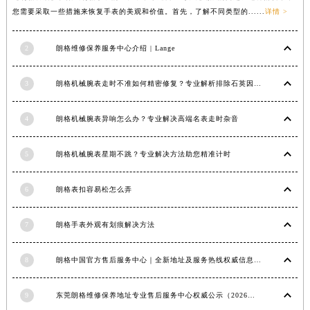
您需要采取一些措施来恢复手表的美观和价值。首先，了解不同类型的......
详情 >
福建省莆田市城厢区霞林街道荔华东大道朗格售后服务中心（需提前预约）
福建省三明市三元区东乾二路朗格售后服务中心（需提前预约）
2
朗格维修保养服务中心介绍 | Lange
福建省漳州市龙文区步港路朗格售后服务中心（需提前预约）
江苏省常州市新北区龙锦路1590号现代传媒中心5号楼10层1008室朗格售后服务中心（需提前预约）
3
朗格机械腕表走时不准如何精密修复？专业解析排除石英因素
江苏省淮安市清江浦区淮海北路朗格售后服务中心（需提前预约）
江苏省连云港市海州区通灌北路朗格售后服务中心（需提前预约）
4
朗格机械腕表异响怎么办？专业解决高端名表走时杂音
江苏省南京市秦淮区中山南路1号南京中心22层22-C1-C3室朗格售后服务中心（需提前预约）
江苏省宿迁市宿城区西湖路朗格售后服务中心（需提前预约）
5
朗格机械腕表星期不跳？专业解决方法助您精准计时
江苏省泰州市海陵区永定东路399号置地商务中心东塔（华润万象城）17层1706室朗格售后服务中心（需提前预约）
江苏省徐州市鼓楼区淮海东路29号苏宁广场IFC国际金融中心35层3508室朗格售后服务中心（需提前预约）
6
朗格表扣容易松怎么弄
江苏省盐城市盐都区世纪大道5号盐城金融城写字楼1号楼16层1604室朗格售后服务中心（需提前预约）
7
朗格手表外观有划痕解决方法
江苏省扬州市邗江区国展路29号星耀天地写字楼1号楼18层1803室朗格售后服务中心（需提前预约）
江苏省镇江市京口区中山东路朗格售后服务中心（需提前预约）
8
朗格中国官方售后服务中心｜全新地址及服务热线权威信息声明（2026年6月最新）
江西省抚州市临川区赣东大道朗格售后服务中心（需提前预约）
江西省赣州市章贡区文清路朗格售后服务中心（需提前预约）
9
东莞朗格维修保养地址专业售后服务中心权威公示（2026年7月最新）
江西省吉安市吉州区井冈山大道朗格售后服务中心（需提前预约）