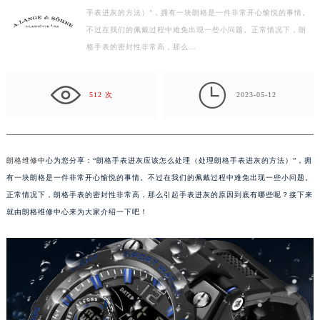
手表进灰的方法）”，拥有一块朗格是一件非常开心愉悦的事情。
徐州市鼓楼区淮海东路29号苏宁广场IFC国际金融中心写字楼35层3508室（需提前预约）
不过在我们的佩戴过程中难免出现一些小问题。正常情况下，朗
扬州市邗江区国展路29号星耀天地写字楼1号楼18层1803室（需提前预约）
格手表的密封性非常高，那么…
盐城市盐都区世纪大道5号盐城金融城写字楼1号楼16层1604室（需提前预约）
泰州市海陵区永定东路399号置地商务中心东塔写字楼（华润万象城）17层1706室（需提前预约）

宁波市江北区大闸南路500号来福士广场办公楼20层2009室（需提前预约）
512 次
2023-05-12
杭州市上城区钱江路1366号华润大厦写字楼A座5层503-5室（需提前预约）
金华市金东区东市南街777号金华万达广场写字楼4号楼22层2209室（需提前预约）
绍兴市越城区胜利东路379号世茂天际中心写字楼8层805室（需提前预约）
朗格维修
中心为您分享：“朗格手表进灰应该怎么处理（处理朗格手表进灰的方法）”，拥
嘉兴市南湖区广益路705号嘉兴世界贸易中心写字楼A座13层1304室（需提前预约）
有一块朗格是一件非常开心愉悦的事情。不过在我们的佩戴过程中难免出现一些小问题。
南昌市红谷滩新区红谷中大道998号绿地双子塔（中央广场）A1座办公楼14层07室（需提前预约）
正常情况下，朗格手表的密封性非常高，那么引起手表进灰的原因到底有哪些呢？接下来
就由朗格维修中心来为大家介绍一下吧！
济南市历下区经十路11111号华润中心写字楼（万象城）15层1508室（需提前预约）
广州市天河区天河路230号万菱汇国际中心写字楼A塔7层704室（需提前预约）
广州市越秀区环市东路371-375号世界贸易中心大厦南塔写字楼15层07室（需提前预约）
深圳市罗湖区深南东路5001号华润大厦写字楼17层1701室（需提前预约）
惠州市惠城区江北文昌一路7号华贸大厦写字楼1座30层05室（需提前预约）
厦门市思明区湖滨东路95号华润大厦写字楼B座11层1104室（需提前预约）