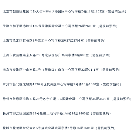
北京市东城区东长安街1号东方广场写字楼W3座6层602室（需提前预约）
厦门市思明区湖滨东路95号华润大厦写字楼B座11层1104室（需提前预约）
福州市鼓楼区五四路128-1号恒力城写字楼15层03室（需提前预约）
北京市朝阳区建国门外大街甲6号华熙国际中心写字楼D座11层1102室（需提前预约）
成都市锦江区人民东路6号SAC东原中心写字楼24层2406B室（需提前预约）
重庆市江北区观音桥步行街2号融恒时代广场写字楼9层902室（需提前预约）
天津市和平区赤峰道136号天津国际金融中心写字楼26层2603室（需提前预约）
长沙市芙蓉区定王台街道建湘路393号世茂环球金融中心写字楼（芙蓉广场）10层13室（需提前预约）
上海市徐汇区虹桥路3号港汇中心写字楼2座37层3705室（需提前预约）
郑州市二七区铭功路10号华润大厦写字楼29层2905室（需提前预约）
太原市迎泽区解放路15号亨得利名表服务中心（品牌授权店）3层整层（需提前预约）
上海市黄浦区南京东路299号宏伊国际广场写字楼8层806室（需提前预约）
沈阳市沈河区中街路137号亨得利名表服务中心（品牌授权店）1层整层（需提前预约）
沈阳市沈河区中街路83号亨得利名表服务中心（品牌授权店）1层整层（需提前预约）
南京市秦淮区中山南路1号（新街口）南京中心写字楼22层C1-1室（需提前预约）
乌鲁木齐市天山区红山路26号时代广场（CCMALL）C座17层17-B（需提前预约）
常州市新北区龙锦路1590号现代传媒中心写字楼5号楼10层1008室（需提前预约）
温州市鹿城区锦绣路1067号置信广场10层1015室（需提前预约）
哈尔滨市道里区友谊西路600号富力中心T2座写字楼29层03室（需提前预约）
徐州市鼓楼区淮海东路29号苏宁广场IFC国际金融中心写字楼35层3508室（需提前预约）
大连市中山区人民路15号国际金融大厦7层G室（需提前预约）
佛山市禅城区季华五路57号万科金融中心C座12层1205室（需提前预约）
扬州市邗江区国展路29号星耀天地写字楼1号楼18层1803室（需提前预约）
东莞市东城街道鸿福东路1号民盈国贸中心T1写字楼9层907室（需提前预约）
无锡市梁溪区人民中路139号恒隆广场写字楼1座11层1104室（需提前预约）
盐城市盐都区世纪大道5号盐城金融城写字楼1号楼16层1604室（需提前预约）