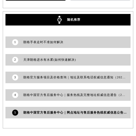
朗格手表使用误区
朗格走慢
甘肃省敦煌市沙州镇阳关中路朗格售后服务中心（需提前预约）
甘肃省合作市人民街朗格售后服务中心（需提前预约）
甘肃省嘉峪关市雄关区新华中路朗格售后服务中心（需提前预约）
随机推荐
甘肃省金昌市金川区北京路朗格售后服务中心（需提前预约）
甘肃省酒泉市肃州区西大街朗格售后服务中心（需提前预约）
1
朗格手表走时不准如何解决
甘肃省临夏市城南街道团结路朗格售后服务中心（需提前预约）
甘肃省陇南市武都区人民路朗格售后服务中心（需提前预约）
2
天津朗格进水有水雾(如何快速解决)
甘肃省平凉市崆峒区西大街朗格售后服务中心（需提前预约）
甘肃省庆阳市西峰区南大街朗格售后服务中心（需提前预约）
甘肃省天水市秦州区民主路朗格售后服务中心（需提前预约）
3
朗格官方服务项目及价格查询｜地址及联系电话权威信息通知（2026年7月最新）
甘肃省武威市凉州区迎宾路朗格售后服务中心（需提前预约）
甘肃省张掖市甘州区民乐北路朗格售后服务中心（需提前预约）
4
朗格中国官方售后服务中心｜服务热线及完整地址权威信息通告（2026年6月最新）
宁夏回族自治区固原市原州区文化街朗格售后服务中心（需提前预约）
宁夏回族自治区石嘴山市大武口区贺兰山路朗格售后服务中心（需提前预约）
5
朗格中国官方售后服务中心｜网点地址与售后服务热线权威信息公告（2026年7月最新）
宁夏回族自治区吴忠市利通区开元大道朗格售后服务中心（需提前预约）
宁夏回族自治区银川市兴庆区新华东路97号新百中心C馆一层C1-18号商铺朗格售后服务中心（需提前预约）