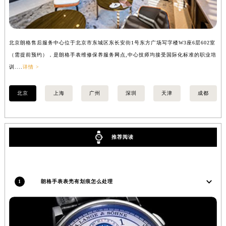
香港特别行政区尖沙咀区油尖旺区广东道朗格售后服务中心（需提前预约）
香港特别行政区金钟区中西区金钟道朗格售后服务中心（需提前预约）
香港特别行政区九龙区油尖旺区弥敦道朗格售后服务中心（需提前预约）
北京朗格售后服务中心位于北京市东城区东长安街1号东方广场写字楼W3座6层602室
上
香港特别行政区铜锣湾区湾仔区轩尼诗道朗格售后服务中心（需提前预约）
（需提前预约），是朗格手表维修保养服务网点,中心技师均接受国际化标准的职业培
（
河南省安阳市文峰区解放大道朗格售后服务中心（需提前预约）
训....
详情 >
训..
河南省鹤壁市淇滨区九州路朗格售后服务中心（需提前预约）
河南省济源市沁园街道济水大道朗格售后服务中心（需提前预约）
北京
上海
广州
深圳
天津
成都
河南省焦作市解放区解放路朗格售后服务中心（需提前预约）
河南省开封市鼓楼区中山路朗格售后服务中心（需提前预约）
河南省洛阳市西工区中州中路与解放路交叉口朗格售后服务中心（需提前预约）
推荐阅读
河南省漯河市源汇区交通路朗格售后服务中心（需提前预约）
河南省南阳市宛城区范蠡东路与南都路交叉口朗格售后服务中心（需提前预约）
河南省平顶山市卫东区建设路朗格售后服务中心（需提前预约）
1
朗格手表表壳有划痕怎么处理
河南省濮阳市大华龙区开州路绿城路交叉口朗格售后服务中心（需提前预约）
河南省三门峡市湖滨区和平路朗格售后服务中心（需提前预约）
河南省商丘市梁园区神火大道朗格售后服务中心（需提前预约）