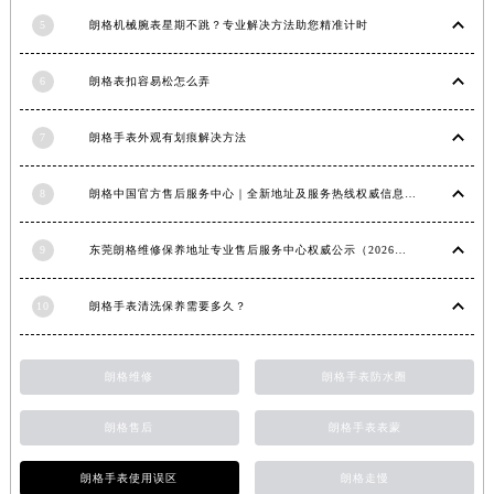
湖北省宜昌市西陵区夷陵大道与港窑路朗格售后服务中心（需提前预约）
5
朗格机械腕表星期不跳？专业解决方法助您精准计时
湖南省常德市武陵区人民路朗格售后服务中心（需提前预约）
湖南省郴州市北湖区国庆北路朗格售后服务中心（需提前预约）
6
朗格表扣容易松怎么弄
湖南省衡阳市雁峰区解放路朗格售后服务中心（需提前预约）
湖南省怀化市鹤城区迎丰中路朗格售后服务中心（需提前预约）
7
朗格手表外观有划痕解决方法
湖南省娄底市娄星区长青街朗格售后服务中心（需提前预约）
湖南省邵阳市双清区东风路朗格售后服务中心（需提前预约）
8
朗格中国官方售后服务中心｜全新地址及服务热线权威信息声明（2026年6月最新）
湖南省湘潭市雨湖区莲城大道朗格售后服务中心（需提前预约）
湖南省益阳市赫山区桃花仑路朗格售后服务中心（需提前预约）
9
东莞朗格维修保养地址专业售后服务中心权威公示（2026年7月最新）
湖南省永州市冷水滩区永州大道与中兴路交叉口朗格售后服务中心（需提前预约）
10
朗格手表清洗保养需要多久？
湖南省岳阳市岳阳楼区东茅岭路朗格售后服务中心（需提前预约）
湖南省张家界市永定区解放路朗格售后服务中心（需提前预约）
湖南省长沙市芙蓉区建湘路393号世茂环球金融中心写字楼10层1013室朗格售后服务中心（需提前预约）
朗格维修
朗格手表防水圈
湖南省株洲市芦淞区建设南路朗格售后服务中心（需提前预约）
朗格售后
朗格手表表蒙
甘肃省白银市白银区北京路朗格售后服务中心（需提前预约）
甘肃省定西市安定区解放路朗格售后服务中心（需提前预约）