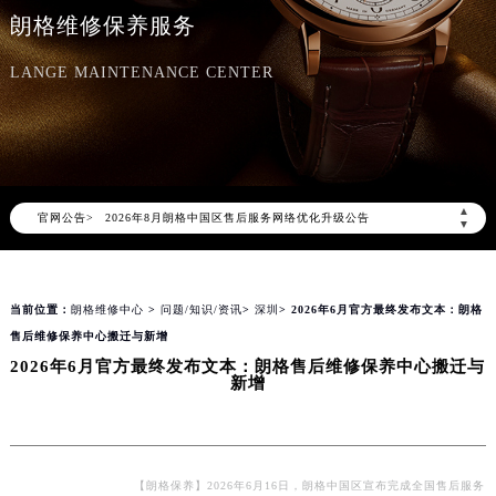
朗格维修保养服务
LANGE MAINTENANCE CENTER
2026年8月朗格中国区售后服务网络优化升级公告
▲
官网公告>
2026年8月朗格全国官方售后客户服务热线：400-609-9509
▼
朗格官方全国统一服务热线400-609-9509，服务覆盖中国大陆、香港、澳门、台湾全部区域（非大陆需加拨“+86”）
2026年8月朗格售后服务中心最新网点地址：
当前位置：
朗格维修中心
>
问题/知识/资讯
>
深圳
> 2026年6月官方最终发布文本：朗格
北京市朝阳区建国门外大街甲6号华熙国际中心写字楼D座11层1102室（北京总部）（需提前预约）
售后维修保养中心搬迁与新增
北京市东城区东长安街1号东方广场写字楼W3座6层602室（需提前预约）
2026年6月官方最终发布文本：朗格售后维修保养中心搬迁与
天津市和平区赤峰道136号天津国际金融中心写字楼26层2603室（需提前预约）
新增
上海市徐汇区虹桥路3号港汇中心写字楼2座37层3705室（需提前预约）
上海市黄浦区南京东路299号宏伊国际广场写字楼8层806室（需提前预约）
南京市秦淮区中山南路1号（新街口）南京中心写字楼22层C1-1室（需提前预约）