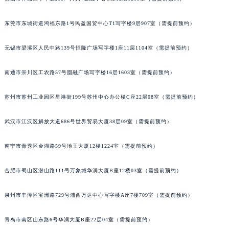
佛山市禅城区季华五路57号万科金融中心C座12层1205室（需提前预约）
辽宁省盘锦市兴隆台区石油大街朗格售后服务中心（需提前预约）
辽宁省铁岭市银州区南马路朗格售后服务中心（需提前预约）
东莞市东城街道鸿福东路1号民盈国贸中心T1写字楼9层907室（需提前预约）
辽宁省营口市站前区市府路与渤海大街交叉口朗格售后服务中心（需提前预约）
辽宁省沈阳市沈河区中街路137号亨得利名表维修授权店1楼朗格售后服务中心（需提前预约）
无锡市梁溪区人民中路139号恒隆广场写字楼1座11层1104室（需提前预约）
辽宁省沈阳市沈河区中街路83号亨得利名表维修授权店1楼朗格售后服务中心（需提前预约）
北京市朝阳区建国门外大街甲6号华熙国际中心D座11层1102室朗格售后服务中心（北京总部）（需提前预约）
南通市崇川区工农路57号圆融广场写字楼16层1603室（需提前预约）
北京市东城区东长安街1号王府井东方广场W3座6层602室朗格售后服务中心（需提前预约）
苏州市苏州工业园区星港街199号苏州中心办公楼C座22层08室（需提前预约）
河北省保定市竞秀区朝阳北大街北国先天下朗格售后服务中心（需提前预约）
内蒙古自治区阿拉善盟市左旗土尔扈特大街朗格售后服务中心（需提前预约）
武汉市江汉区解放大道686号世界贸易大厦38层09室（需提前预约）
内蒙古自治区巴彦淖尔市临河区新华街朗格售后服务中心（需提前预约）
内蒙古自治区包头市青山区幸福路甲3号王府井百货名表维修朗格售后服务中心（需提前预约）
南宁市青秀区金湖路59号地王大厦12楼1224室（需提前预约）
内蒙古自治区赤峰市红山区哈达街朗格售后服务中心（需提前预约）
合肥市蜀山区潜山路111号万象城华润大厦B座12楼03室（需提前预约）
内蒙古自治区鄂尔多斯市东胜区伊金霍洛街朗格售后服务中心（需提前预约）
内蒙古自治区呼伦贝尔市海拉尔区中央街朗格售后服务中心（需提前预约）
泉州市丰泽区宝洲路729号浦西万达中心写字楼A座7楼709室（需提前预约）
内蒙古自治区通辽市科尔沁区明仁大街朗格售后服务中心（需提前预约）
内蒙古自治区乌海市海勃湾区人民南路朗格售后服务中心（需提前预约）
青岛市南区山东路6号华润大厦B座22层04室（需提前预约）