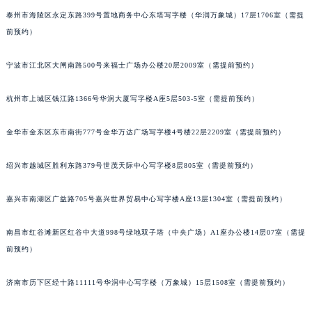
南通市崇川区工农路57号圆融广场写字楼16层1603室（需提前预约）
泰州市海陵区永定东路399号置地商务中心东塔写字楼（华润万象城）17层1706室（需提
苏州市苏州工业园区星港街199号苏州中心办公楼C座22层08室（需提前预约）
前预约）
武汉市江汉区解放大道686号世界贸易大厦38层09室（需提前预约）
南宁市青秀区金湖路59号地王大厦12楼1224室（需提前预约）
宁波市江北区大闸南路500号来福士广场办公楼20层2009室（需提前预约）
合肥市蜀山区潜山路111号万象城华润大厦B座12楼03室（需提前预约）
泉州市丰泽区宝洲路729号浦西万达中心写字楼A座7楼709室（需提前预约）
杭州市上城区钱江路1366号华润大厦写字楼A座5层503-5室（需提前预约）
青岛市南区山东路6号华润大厦B座22层04室（需提前预约）
金华市金东区东市南街777号金华万达广场写字楼4号楼22层2209室（需提前预约）
烟台市芝罘区胜利路139号万达金融中心A座907室（需提前预约）
长春市朝阳区西安大路727号中银大厦A座(旺进大厦)18层09室（需提前预约）
绍兴市越城区胜利东路379号世茂天际中心写字楼8层805室（需提前预约）
贵阳市南明区都司高架桥路33号亨特国际金融中心14楼14D（需提前预约）
昆明市盘龙区北京路928号同德昆明广场写字楼10层06室（需提前预约）
嘉兴市南湖区广益路705号嘉兴世界贸易中心写字楼A座13层1304室（需提前预约）
石家庄市长安区中山东路39号勒泰中心写字楼B座13层07室（需提前预约）
南昌市红谷滩新区红谷中大道998号绿地双子塔（中央广场）A1座办公楼14层07室（需提
西安市碑林区南关正街88号华侨城长安国际中心E座6楼10室（需提前预约）
前预约）
海口市龙华区金贸东路5号海口华润大厦B座17层1707室（需提前预约）
唐山市路南区新华东道100号万达广场写字楼A座10层1002室（需提前预约）
济南市历下区经十路11111号华润中心写字楼（万象城）15层1508室（需提前预约）
台州市椒江区东海大道1800号腾达中心东1幢20楼2002室（需提前预约）