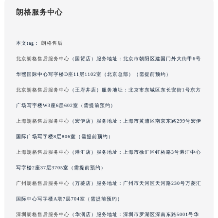
澳门特别行政区大堂区议事亭前地（新马路）朗格售后服务中心（需提前预约）
朗格服务中心
澳门特别行政区风顺堂区南湾大马路朗格售后服务中心（需提前预约）
澳门特别行政区花地玛堂区关闸广场朗格售后服务中心（需提前预约）
澳门特别行政区花王堂区大三巴商圈朗格售后服务中心（需提前预约）
本文tag：
朗格售后
澳门特别行政区嘉模堂区官也街朗格售后服务中心（需提前预约）
北京朗格售后服务中心
（国贸店）服务地址：北京市朝阳区建国门外大街甲6号
澳门省路氹城市金光大道朗格售后服务中心（需提前预约）
华熙国际中心写字楼D座11层1102室（北京总部）（需提前预约）
澳门特别行政区望德堂区塔石广场朗格售后服务中心（需提前预约）
北京朗格售后服务中心
（王府井店）服务地址：北京市东城区东长安街1号东方
福建省福州市鼓楼区五四路128-1号恒力城写字楼15层03室朗格售后服务中心（需提前预约）
广场写字楼W3座6层602室（需提前预约）
福建省厦门市思明区湖滨东路95号万象城华润大厦B座11层1104室朗格售后服务中心（需提前预约）
上海朗格售后服务中心
（宏伊店）服务地址：上海市黄浦区南京东路299号宏伊
广东省潮州市潮安区新风路与潮汕路交汇处朗格售后服务中心（需提前预约）
国际广场写字楼8层806室（需提前预约）
广东省广州市天河区天河路230号万菱汇国际中心A塔7层704室朗格售后服务中心（需提前预约）
广东省广州市越秀区环市东路371-375号世界贸易中心大厦南塔15层1507室朗格售后服务中心（需提前预约）
上海朗格售后服务中心
（港汇店）服务地址：上海市徐汇区虹桥路3号港汇中心
广东省河源市源城区越王大道朗格售后服务中心（需提前预约）
写字楼2座37层3705室（需提前预约）
广东省惠州市惠城区江北文昌一路7号华贸大厦1座30层3005室朗格售后服务中心（需提前预约）
广州朗格售后服务中心
（万菱店）服务地址：广州市天河区天河路230号万菱汇
广东省江门市蓬江区广场西路朗格售后服务中心（需提前预约）
国际中心写字楼A塔7层704室（需提前预约）
广东省揭阳市榕城进贤门步行街朗格售后服务中心（需提前预约）