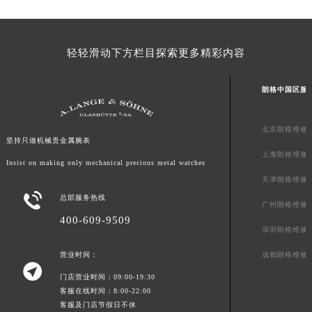
宁夏回族自治区中卫市沙坡头区鼓楼东街朗格售后服务中心（需提前预约）
青海省果洛藏族自治州玛沁县团结路朗格售后服务中心（需提前预约）
青海省海北藏族自治州海晏县将军路朗格售后服务中心（需提前预约）
轻轻滑动下方栏目探索更多精彩内容
青海省海东市乐都区滨河路朗格售后服务中心（需提前预约）
青海省海南藏族自治州共和县青海湖大街朗格售后服务中心（需提前预约）
朗格中国区服
青海省海西蒙古族藏族自治州德令哈市柴达木路朗格售后服务中心（需提前预约）
青海省黄南藏族自治州同仁市德合隆路朗格售后服务中心（需提前预约）
北京朗格维修
青海省西宁市城西区海湖新区西关大道朗格售后服务中心（需提前预约）
坚持只做机械贵金属腕表
上海朗格维修
青海省玉树藏族自治州结古镇胜利路朗格售后服务中心（需提前预约）
Insist on making only mechanical precious metal watches
陕西省安康市汉滨区金州路朗格售后服务中心（需提前预约）
天津朗格维修

陕西省宝鸡市渭滨区经二路朗格售后服务中心（需提前预约）
总部服务热线
广州朗格维修
陕西省汉中市汉台区北大街朗格售后服务中心（需提前预约）
400-609-9509
深圳朗格维修
陕西省商洛市商州区州城街朗格售后服务中心（需提前预约）
陕西省铜川市王益区红旗街朗格售后服务中心（需提前预约）
成都朗格维修
营业时间：

陕西省渭南市临渭区东风大街朗格售后服务中心（需提前预约）
门店营业时间：09:00-19:30
客服在线时间：8:00-22:00
陕西省咸阳市秦都区沣西新城统一西路与白马河路交汇处朗格售后服务中心（需提前预约）