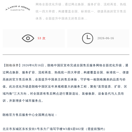
【朗格保养】2026年6月16日，朗格中国区宣布完成全国售后服务
常州市新北区龙锦路1590号现代传媒中心写字楼5号楼10层1008室（需提前预约）
网络全面优化升级，通过网点焕新、服务扩容、流程再造、热线
徐州市鼓楼区淮海东路29号苏宁广场IFC国际金融中心写字楼35层3508室（需提前预约）
统一四大举措，构建覆盖全国、标准统一、便捷高效的官方售后
扬州市邗江区国展路29号星耀天地写字楼1号楼18层1803室（需提前预约）
体系，全面提升中国表主的售后体…
盐城市盐都区世纪大道5号盐城金融城写字楼1号楼16层1604室（需提前预约）
泰州市海陵区永定东路399号置地商务中心东塔写字楼（华润万象城）17层1706室（需提前预约）

53 次
2026-06-16
宁波市江北区大闸南路500号来福士广场办公楼20层2009室（需提前预约）
杭州市上城区钱江路1366号华润大厦写字楼A座5层503-5室（需提前预约）
金华市金东区东市南街777号金华万达广场写字楼4号楼22层2209室（需提前预约）
【
朗格保养
】2026年6月16日，朗格中国区宣布完成全国售后服务网络全面优化升级，通
绍兴市越城区胜利东路379号世茂天际中心写字楼8层805室（需提前预约）
过网点焕新、服务扩容、流程再造、热线统一四大举措，构建覆盖全国、标准统一、便捷
嘉兴市南湖区广益路705号嘉兴世界贸易中心写字楼A座13层1304室（需提前预约）
高效的官方售后体系，全面提升中国表主的售后体验，守护每一枚朗格腕表的品质与价
南昌市红谷滩新区红谷中大道998号绿地双子塔（中央广场）A1座办公楼14层07室（需提前预约）
值。此次优化升级是朗格中国区近年来规模最大的服务工程，聚焦“直营提质、扩容、区
济南市历下区经十路11111号华润中心写字楼（万象城）15层1508室（需提前预约）
域均衡”三大方向，对全国原有售后网点进行重新选址、装修焕新、设备迭代与人员培
广州市天河区天河路230号万菱汇国际中心写字楼A塔7层704室（需提前预约）
训，并新增多个城市服务点。
广州市越秀区环市东路371-375号世界贸易中心大厦南塔写字楼15层07室（需提前预约）
朗格官方售后服务中心全国网点地址：
深圳市罗湖区深南东路5001号华润大厦写字楼17层1701室（需提前预约）
惠州市惠城区江北文昌一路7号华贸大厦写字楼1座30层05室（需提前预约）