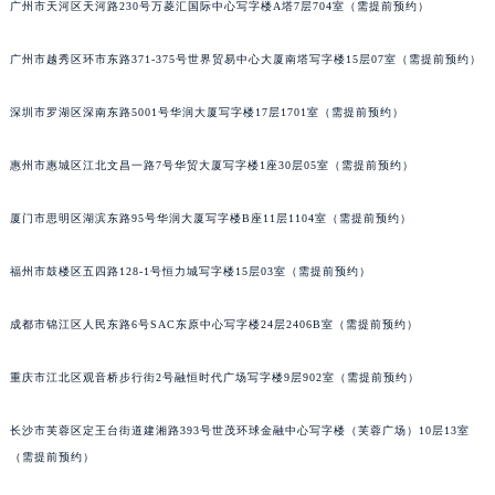
内蒙古自治区呼和浩特市玉泉区大学西街70号华润万象城写字楼（鄂尔多斯大厦）23层2326室（需提前预约）
广州市天河区天河路230号万菱汇国际中心写字楼A塔7层704室（需提前预约）
甘肃省兰州市七里河区西津西路16号兰州中心写字楼21层2102室（需提前预约）
广州市越秀区环市东路371-375号世界贸易中心大厦南塔写字楼15层07室（需提前预约）
重庆市解放碑渝中区民权路28号英利国际金融中心写字楼20层01室（需提前预约）
黑龙江省大庆市萨尔图区会战大街朗格售后服务中心（需提前预约）
深圳市罗湖区深南东路5001号华润大厦写字楼17层1701室（需提前预约）
黑龙江省鹤岗市向阳区红军路朗格售后服务中心（需提前预约）
黑龙江省黑河市爱辉区中央街朗格售后服务中心（需提前预约）
惠州市惠城区江北文昌一路7号华贸大厦写字楼1座30层05室（需提前预约）
黑龙江省鸡西市鸡冠区红军路朗格售后服务中心（需提前预约）
黑龙江省佳木斯市向阳区长安路朗格售后服务中心（需提前预约）
厦门市思明区湖滨东路95号华润大厦写字楼B座11层1104室（需提前预约）
黑龙江省牡丹江市东安区太平路朗格售后服务中心（需提前预约）
福州市鼓楼区五四路128-1号恒力城写字楼15层03室（需提前预约）
黑龙江省七台河市桃山区大同街朗格售后服务中心（需提前预约）
黑龙江省齐齐哈尔市龙沙区龙华路朗格售后服务中心（需提前预约）
成都市锦江区人民东路6号SAC东原中心写字楼24层2406B室（需提前预约）
黑龙江省双鸭山市尖山区新兴大街朗格售后服务中心（需提前预约）
黑龙江省绥化市北林区新华街与康庄路交叉口朗格售后服务中心（需提前预约）
重庆市江北区观音桥步行街2号融恒时代广场写字楼9层902室（需提前预约）
黑龙江省伊春市伊美区通河路朗格售后服务中心（需提前预约）
长沙市芙蓉区定王台街道建湘路393号世茂环球金融中心写字楼（芙蓉广场）10层13室
吉林省白城市洮北区明仁南街朗格售后服务中心（需提前预约）
（需提前预约）
吉林省白山市浑江区浑江大街朗格售后服务中心（需提前预约）