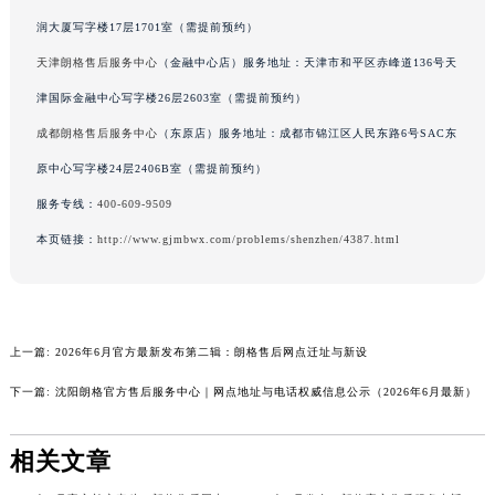
深圳朗格售后服务中心
（华润店）服务地址：深圳市罗湖区深南东路5001号华
广东省茂名市电白区水东街道迎宾大道朗格售后服务中心（需提前预约）
润大厦写字楼17层1701室（需提前预约）
广东省梅州市梅江区金燕大道朗格售后服务中心（需提前预约）
天津朗格售后服务中心
（金融中心店）服务地址：天津市和平区赤峰道136号天
广东省清远市清城区湖西路朗格售后服务中心（需提前预约）
广东省汕头市龙湖区长平路朗格售后服务中心（需提前预约）
津国际金融中心写字楼26层2603室（需提前预约）
广东省汕尾市城区香洲街道园林社区翠园街朗格售后服务中心（需提前预约）
成都朗格售后服务中心
（东原店）服务地址：成都市锦江区人民东路6号SAC东
广东省韶关市武江区芙蓉新区与老城中心交汇处朗格售后服务中心（需提前预约）
原中心写字楼24层2406B室（需提前预约）
广东省深圳市罗湖区深南东路5001号华润大厦17层1701室朗格售后服务中心（需提前预约）
服务专线：
400-609-9509
广东省阳江市江城区东风一路朗格售后服务中心（需提前预约）
本页链接：
http://www.gjmbwx.com/problems/shenzhen/4387.html
广东省云浮市云城区金山路朗格售后服务中心（需提前预约）
广东省湛江市赤坎区观海北路朗格售后服务中心（需提前预约）
广东省肇庆市端州区信安大道与砚都大道交汇处朗格售后服务中心（需提前预约）
广西壮族自治区百色市右江区中山二路朗格售后服务中心（需提前预约）
上一篇:
2026年6月官方最新发布第二辑：朗格售后网点迁址与新设
广西壮族自治区北海市海城区北京路朗格售后服务中心（需提前预约）
下一篇:
沈阳朗格官方售后服务中心｜网点地址与电话权威信息公示（2026年6月最新）
广西壮族自治区崇左市江州区石景林街道友谊大道与丽川路交汇处朗格售后服务中心（需提前预约）
广西壮族自治区防城港市港口区金花茶大道朗格售后服务中心（需提前预约）
相关文章
广西壮族自治区贵港市港北区港城街道布山大道与仙衣路交叉口朗格售后服务中心（需提前预约）