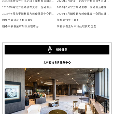
广西壮族自治区桂林市秀峰区红岭路朗格售后服务中心（需提前预约）
2026年6月官方补充定稿：朗格售后网点迁址与新增
2026年6月发布：朗格官方售后服务点迁移及新开汇总
2026年6月官方最终发布文本：朗格售后维修保养中心搬迁与新增事项
2026年6月官方最终发布：朗格售后维修保养中心搬迁与新增
广西壮族自治区河池市金城江区金城江街道朝阳路朗格售后服务中心（需提前预约）
2026年6月关于朗格官方维修保养中心网点搬迁新增的正式文件发布
2026年5月朗格官方维修服务中心网点迁址与保养点增设同步进行通知内容公示
广西壮族自治区贺州市八步区城东街道灵峰南路朗格售后服务中心（需提前预约）
朗格手表进灰了如何修复
朗格表扣怎么解开
广西壮族自治区来宾市兴宾区桂中大道朗格售后服务中心（需提前预约）
朗格手表表蒙有划痕应该咋办
朗格手表走时不准处理技巧盘点
广西壮族自治区柳州市城中区中山中路朗格售后服务中心（需提前预约）
广西壮族自治区钦州市钦南区金海湾东大街朗格售后服务中心（需提前预约）
广西壮族自治区梧州市万秀区龙湖镇高旺路朗格售后服务中心（需提前预约）
朗格保养
广西壮族自治区玉林市玉州区金玉路朗格售后服务中心（需提前预约）
海南省儋州市儋州市那大镇兰洋北路朗格售后服务中心（需提前预约）
北京朗格售后服务中心
海南省东方市八所镇解放西路朗格售后服务中心（需提前预约）
海南省琼海市嘉积镇东风路朗格售后服务中心（需提前预约）
海南省三沙市西沙区西沙群岛永兴岛北京路朗格售后服务中心（需提前预约）
海南省三亚市吉阳区迎宾路朗格售后服务中心（需提前预约）
海南省万宁市万城镇解放路朗格售后服务中心（需提前预约）
海南省文昌市文城镇教育东路朗格售后服务中心（需提前预约）
海南省五指山市通什镇三月三大道朗格售后服务中心（需提前预约）