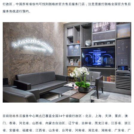
前预约即可。截至2026年6月16日，最新朗格官方售后服务中心网点布局已覆盖34个省级
安徽省蚌埠市蚌山区淮河路朗格售后服务中心（需提前预约）
行政区，中国所有省份均可找到朗格的官方售后服务门店，注意需拨打朗格全国官方售后
安徽省亳州市谯城区魏武大道朗格售后服务中心（需提前预约）
服务热线进行预约。
安徽省池州市贵池区长江路朗格售后服务中心（需提前预约）
安徽省滁州市琅琊区南谯北路朗格售后服务中心（需提前预约）
安徽省阜阳市颍州区颍州北路朗格售后服务中心（需提前预约）
安徽省淮北市相山区淮海路朗格售后服务中心（需提前预约）
安徽省淮南市田家庵区国庆中路朗格售后服务中心（需提前预约）
安徽省黄山市屯溪区黄山西路朗格售后服务中心（需提前预约）
安徽省六安市金安区解放中路朗格售后服务中心（需提前预约）
安徽省马鞍山市雨山区湖南西路朗格售后服务中心（需提前预约）
安徽省宿州市埇桥区人民中路朗格售后服务中心（需提前预约）
安徽省铜陵市铜官区石城大道朗格售后服务中心（需提前预约）
安徽省芜湖市镜湖区中山路步行街朗格售后服务中心（需提前预约）
安徽省宣城市宣州区叠嶂西路朗格售后服务中心（需提前预约）
目前
朗格售后
服务中心网点已覆盖全国34个省级行政区：北京、上海、天津、重庆、澳
福建省龙岩市新罗区九一南路朗格售后服务中心（需提前预约）
门、香港、河北省、山西省、内蒙古自治区、辽宁省、吉林省、黑龙江省、江苏省、浙江
福建省南平市建阳区人民西路朗格售后服务中心（需提前预约）