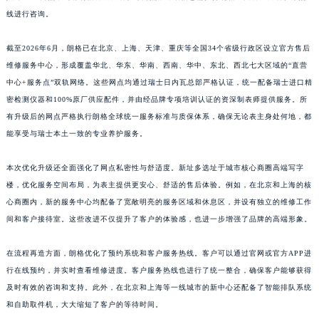
共计360+网点，均有朗格官方售后服务网点，详细信息需拨打朗格全国官方售后服务热
江西省吉安市吉州区井冈山大道朗格售后服务中心（需提前预约）
线进行咨询。
江西省景德镇市珠山区珠山中路朗格售后服务中心（需提前预约）
江西省九江市浔阳区浔阳路朗格售后服务中心（需提前预约）
截至2026年6月，朗格已在北京、上海、天津、重庆等全国34个省级行政区设立官方售后
江西省南昌市红谷滩新区红谷中大道998号绿地双子塔（中央广场）A1座办公楼14层1407室朗格售后服务中心（需提前预约）
维修服务中心，形成覆盖华北、华东、华南、西南、华中、东北、西北七大区域的“直营
江西省萍乡市安源区萍安北大道与康庄路交叉口朗格售后服务中心（需提前预约）
中心+服务点”双轨网络。这些网点均通过瑞士日内瓦总部严格认证，统一配备瑞士进口精
密检测仪器和100%原厂供应配件，并由经品牌专项培训认证的资深制表师提供服务。所
江西省上饶市信州区滨江西路朗格售后服务中心（需提前预约）
有升级后的网点严格执行朗格全球统一服务标准与质保体系，确保无论表主身处何地，都
江西省新余市渝水区北湖西路朗格售后服务中心（需提前预约）
能享受与瑞士本土一致的专业养护服务。
江西省宜春市袁州区中山中路朗格售后服务中心（需提前预约）
江西省鹰潭市月湖区胜利东路朗格售后服务中心（需提前预约）
本次优化升级还全面强化了网点私密性与舒适度。新址多选址于城市核心商圈高端写字
山东省德州市德城区东风中路朗格售后服务中心（需提前预约）
楼，优化服务空间布局，为表主提供更安心、舒适的售后体验。例如，在北京和上海的核
山东省东营市东营区济南路朗格售后服务中心（需提前预约）
心商圈内，新的服务中心均配备了宽敞明亮的服务区域和休息区，并设有独立的维修工作
间和客户接待室。这些改进不仅提升了客户的体验感，也进一步增强了品牌的高端形象。
山东省济南市历下区经十路11111号华润中心写字楼（万象城）15层1508室朗格售后服务中心（需提前预约）
山东省济宁市任城区太白楼路朗格售后服务中心（需提前预约）
在流程再造方面，朗格优化了预约系统和客户服务热线。客户可以通过官网或官方APP进
山东省莱芜市文化南路8号银座商城名表维修一楼名表维修朗格售后服务中心（需提前预约）
行在线预约，并实时查看维修进度。客户服务热线也进行了统一整合，确保客户能够获得
山东省临沂市兰山区解放路朗格售后服务中心（需提前预约）
及时有效的咨询和支持。此外，在北京和上海等一线城市的新中心还配备了智能排队系统
山东省日照市东港区烟台路朗格售后服务中心（需提前预约）
和自助取件机，大大缩短了客户的等待时间。