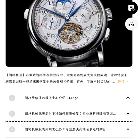
河南省新乡市红旗区人民路朗格售后服务中心（需提前预约）

河南省信阳市浉河区东方红大道朗格售后服务中心（需提前预约）

河南省许昌市魏都区建安大道与八龙路交叉口朗格售后服务中心（需提前预约）
河南省郑州市二七区民主路10号华润大厦29层2905室朗格售后服务中心（需提前预约）
河南省周口市川汇区七一路朗格售后服务中心（需提前预约）
河南省驻马店市驿城区乐山大道与置地大道交叉口朗格售后服务中心（需提前预约）
湖北省鄂州市鄂城区文星大道朗格售后服务中心（需提前预约）
湖北省黄冈市黄州区赤壁大道朗格售后服务中心（需提前预约）
湖北省黄石市黄石港区武汉路朗格售后服务中心（需提前预约）
【朗格售后】在佩戴朗格手表的过程中，难免会遇到表壳划痕的问题。这种情况下，
湖北省荆门市东宝中天街步行街朗格售后服务中心（需提前预约）
您需要采取一些措施来恢复手表的美观和价值。首先，了解不同类型的......
详情 >
湖北省荆州市荆州区荆中路朗格售后服务中心（需提前预约）
湖北省十堰市茅箭区人民北路朗格售后服务中心（需提前预约）
2
朗格维修保养服务中心介绍 | Lange
湖北省随州市曾都区青年路朗格售后服务中心（需提前预约）
湖北省咸宁市咸安区长安大道朗格售后服务中心（需提前预约）
3
朗格机械腕表走时不准如何精密修复？专业解析排除石英因素
湖北省襄阳市樊城区长虹路与人民路交叉口朗格售后服务中心（需提前预约）
4
朗格机械腕表异响怎么办？专业解决高端名表走时杂音
湖北省孝感市孝南区复兴大道朗格售后服务中心（需提前预约）