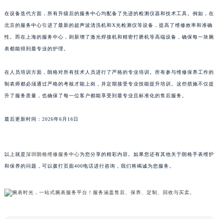
山东省泰安市泰山区财源街道泰山大街朗格售后服务中心（需提前预约）
在设备迭代方面，所有升级后的服务中心均配备了先进的检测仪器和技术工具。例如，在
山东省威海市环翠区新威海路89号振华商厦一楼名表维修朗格售后服务中心（需提前预约）
北京的服务中心引进了最新的超声波清洗机和X光检测仪等设备，提高了维修效率和准确
山东省潍坊市奎文区东风东街朗格售后服务中心（需提前预约）
性。而在上海的服务中心，则新增了激光焊接机和精密打磨机等高端设备，确保每一块腕
山东省枣庄市滕州市北辛路与善国路交叉口朗格售后服务中心（需提前预约）
表都能得到最专业的护理。
山东省淄博市张店区金晶大道朗格售后服务中心（需提前预约）
上海市黄浦区南京东路299号宏伊国际广场写字楼8层806室朗格售后服务中心（需提前预约）
在人员培训方面，朗格对所有技术人员进行了严格的专业培训。所有参与维修保养工作的
上海市徐汇区虹桥路3号港汇中心2座37层3705室朗格售后服务中心（需提前预约）
制表师都必须通过严格的考核才能上岗，并定期接受专业技能提升培训。这些措施不仅提
升了服务质量，也确保了每一位客户都能享受到最专业且标准化的售后服务。
浙江省杭州市上城区钱江路1366号华润大厦A座5层503-5室朗格售后服务中心（需提前预约）
浙江省湖州市吴兴区劳动路朗格售后服务中心（需提前预约）
最后更新时间：2026年6月16日
浙江省嘉兴市南湖区广益路705号嘉兴世界贸易中心A座13层1304室朗格售后服务中心（需提前预约）
浙江省金华市金东区东市南街777号金华万达广场4号楼22楼2209室朗格售后服务中心（需提前预约）
浙江省丽水市莲都区解放街朗格售后服务中心（需提前预约）
以上就是
深圳朗格维修服务中心
为您分享的精彩内容。如果您还有其他关于朗格手表维护
浙江省宁波市江北区大闸南路500号来福士广场办公楼20层2009室朗格售后服务中心（需提前预约）
和保养的问题，可以拨打页面400电话进行咨询，我们将竭诚为您服务。
浙江省衢州市柯城区上街朗格售后服务中心（需提前预约）
浙江省绍兴市越城区胜利东路379号世茂天际中心写字楼8层805室朗格售后服务中心（需提前预约）
浙江省舟山市定海区解放东路朗格售后服务中心（需提前预约）