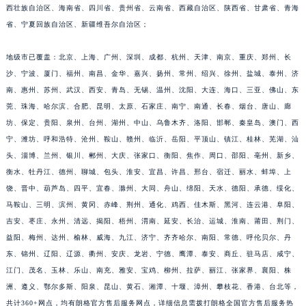
省、安徽省、福建省、江西省、山东省、台湾省、河南省、湖北省、湖南省、广东省、广
福建省宁德市蕉城区天湖东路朗格售后服务中心（需提前预约）
西壮族自治区、海南省、四川省、贵州省、云南省、西藏自治区、陕西省、甘肃省、青海
福建省莆田市城厢区霞林街道荔华东大道朗格售后服务中心（需提前预约）
省、宁夏回族自治区、新疆维吾尔自治区；
福建省三明市三元区东乾二路朗格售后服务中心（需提前预约）
地级市已覆盖：北京、上海、广州、深圳、成都、杭州、天津、南京、重庆、郑州、长
福建省漳州市龙文区步港路朗格售后服务中心（需提前预约）
沙、宁波、厦门、福州、南昌、金华、嘉兴、扬州、常州、绍兴、徐州、盐城、泰州、济
江苏省常州市新北区龙锦路1590号现代传媒中心5号楼10层1008室朗格售后服务中心（需提前预约）
南、惠州、苏州、武汉、西安、青岛、无锡、温州、沈阳、大连、海口、三亚、佛山、东
江苏省淮安市清江浦区淮海北路朗格售后服务中心（需提前预约）
莞、珠海、哈尔滨、合肥、昆明、太原、石家庄、南宁、南通、长春、烟台、唐山、廊
江苏省连云港市海州区通灌北路朗格售后服务中心（需提前预约）
坊、保定、贵阳、泉州、台州、湖州、中山、乌鲁木齐、洛阳、邯郸、秦皇岛、澳门、西
江苏省南京市秦淮区中山南路1号南京中心22层22-C1-C3室朗格售后服务中心（需提前预约）
宁、潍坊、呼和浩特、沧州、鞍山、赣州、临沂、岳阳、平顶山、镇江、桂林、芜湖、汕
江苏省宿迁市宿城区西湖路朗格售后服务中心（需提前预约）
头、淄博、兰州、银川、郴州、大庆、张家口、衡阳、焦作、周口、邵阳、亳州、新乡、
衡水、牡丹江、德州、聊城、包头、淮安、宜昌、许昌、邢台、宿迁、丽水、蚌埠、上
江苏省泰州市海陵区永定东路399号置地商务中心东塔（华润万象城）17层1706室朗格售后服务中心（需提前预约）
饶、晋中、葫芦岛、四平、宜春、滁州、大同、舟山、绵阳、天水、德阳、承德、绥化、
江苏省徐州市鼓楼区淮海东路29号苏宁广场IFC国际金融中心35层3508室朗格售后服务中心（需提前预约）
马鞍山、三明、滨州、黄冈、赤峰、荆州、通化、鸡西、佳木斯、黑河、连云港、阜阳、
江苏省盐城市盐都区世纪大道5号盐城金融城写字楼1号楼16层1604室朗格售后服务中心（需提前预约）
吉安、枣庄、永州、清远、揭阳、梧州、渭南、延安、长治、运城、淮南、莆田、荆门、
江苏省扬州市邗江区国展路29号星耀天地写字楼1号楼18层1803室朗格售后服务中心（需提前预约）
益阳、梅州、达州、榆林、威海、九江、济宁、齐齐哈尔、南阳、常德、呼伦贝尔、丹
江苏省镇江市京口区中山东路朗格售后服务中心（需提前预约）
东、锦州、辽阳、辽源、衢州、安庆、龙岩、宁德、鹰潭、泰安、商丘、驻马店、咸宁、
江西省抚州市临川区赣东大道朗格售后服务中心（需提前预约）
江门、茂名、玉林、乐山、南充、雅安、宝鸡、柳州、拉萨、丽江、张家界、襄阳、株
洲、遵义、鄂尔多斯、阳泉、昆山、黄石、湘潭、十堰、漳州、攀枝花、香港、台北等，
江西省赣州市章贡区文清路朗格售后服务中心（需提前预约）