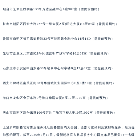
内蒙古自治区乌兰察布市集宁区恩和大街朗格售后服务中心（需提前预约）
内蒙古自治区锡林郭勒盟市锡林浩特市光明街与额尔敦路交叉口朗格售后服务中心（需提前预约）
烟台市芝罘区胜利路139号万达金融中心A座907室（需提前预约）
内蒙古自治区兴安盟市乌兰浩特市兴安大街朗格售后服务中心（需提前预约）
长春市朝阳区西安大路727号中银大厦A座(旺进大厦)18层09室（需提前预约）
山西省大同市平城区迎宾街朗格售后服务中心（需提前预约）
山西省晋城市城区黄华街朗格售后服务中心（需提前预约）
贵阳市南明区都司高架桥路33号亨特国际金融中心14楼14D（需提前预约）
山西省晋中市榆次区顺城街朗格售后服务中心（需提前预约）
山西省临汾市尧都区解放路朗格售后服务中心（需提前预约）
昆明市盘龙区北京路928号同德昆明广场写字楼10层06室（需提前预约）
山西省吕梁市离石区永宁中路与建设街交叉口朗格售后服务中心（需提前预约）
石家庄市长安区中山东路39号勒泰中心写字楼B座13层07室（需提前预约）
山西省朔州市朔城区怡西路与鄯阳西街交汇处朗格售后服务中心（需提前预约）
山西省忻州市忻府区和平东街与七一南路交叉口朗格售后服务中心（需提前预约）
西安市碑林区南关正街88号华侨城长安国际中心E座6楼10室（需提前预约）
山西省阳泉市郊区平阳东街与新城大道交叉口朗格售后服务中心（需提前预约）
山西省运城市盐湖区河东街朗格售后服务中心（需提前预约）
海口市龙华区金贸东路5号海口华润大厦B座17层1707室（需提前预约）
山西省长治市潞州区英雄中路朗格售后服务中心（需提前预约）
山西省太原市迎泽区迎泽街道解放路15号亨得利名表维修授权店3楼朗格售后服务中心（需提前预约）
唐山市路南区新华东道100号万达广场写字楼A座10层1002室（需提前预约）
天津市和平区赤峰道136号天津国际金融中心26层2603室朗格售后服务中心（需提前预约）
上述所有朗格官方售后服务地址服务范围均为全国，全部可选择到店或邮寄服务，注意提
安徽省安庆市迎江区人民路朗格售后服务中心（需提前预约）