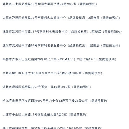
吉林省吉林市船营区河南街朗格售后服务中心（需提前预约）
郑州市二七区铭功路10号华润大厦写字楼29层2905室（需提前预约）
吉林省辽源市龙山区人民大街朗格售后服务中心（需提前预约）
吉林省梅河口市新华街道梅河大街朗格售后服务中心（需提前预约）
太原市迎泽区解放路15号亨得利名表服务中心（品牌授权店）3层整层（需提前预约）
吉林省四平市铁东区紫气大路与南九经街交汇处朗格售后服务中心（需提前预约）
沈阳市沈河区中街路137号亨得利名表服务中心（品牌授权店）1层整层（需提前预约）
吉林省松原市宁江区五环大街朗格售后服务中心（需提前预约）
吉林省通化市东昌区环通乡江南大街朗格售后服务中心（需提前预约）
沈阳市沈河区中街路83号亨得利名表服务中心（品牌授权店）1层整层（需提前预约）
吉林省延边市延吉市解放路朗格售后服务中心（需提前预约）
辽宁省鞍山市铁东区站前街朗格售后服务中心（需提前预约）
乌鲁木齐市天山区红山路26号时代广场（CCMALL）C座17层17-B（需提前预约）
辽宁省本溪市平山区胜利路朗格售后服务中心（需提前预约）
辽宁省朝阳市双塔区新华路朗格售后服务中心（需提前预约）
台州市椒江区东海大道1800号腾达中心东1幢20楼2002室（需提前预约）
辽宁省丹东市振兴区七经街朗格售后服务中心（需提前预约）
温州市鹿城区锦绣路1067号置信广场10层1015室（需提前预约）
辽宁省抚顺市新抚区东一路朗格售后服务中心（需提前预约）
辽宁省阜新市海州区解放大街朗格售后服务中心（需提前预约）
哈尔滨市道里区友谊西路600号富力中心T2座写字楼29层03室（需提前预约）
辽宁省葫芦岛市连山区中央路朗格售后服务中心（需提前预约）
辽宁省锦州市古塔区中央大街朗格售后服务中心（需提前预约）
大连市中山区人民路15号国际金融大厦7层G室（需提前预约）
辽宁省辽阳市白塔区新运大街朗格售后服务中心（需提前预约）