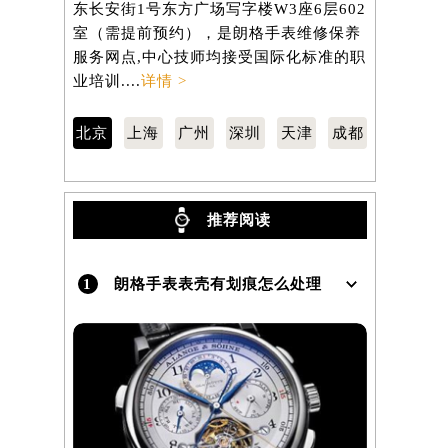
东长安街1号东方广场写字楼W3座6层602
虹桥路3号港
）
室（需提前预约），是朗格手表维修保养
室（需提前
服务网点,中心技师均接受国际化标准的职
服务网点,
业培训....
详情 >
业培训....
详
北京
上海
广州
深圳
天津
成都
推荐阅读
1
朗格手表表壳有划痕怎么处理