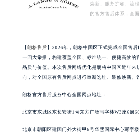
焕新、服务扩容、流
泰州市海陵区永定东路399号置地商
宁波市江北区大闸南路500号来福士广
的官方售后体系，全
杭州市上城区钱江路1366号华润大厦
金华市金东区东市南街777号金华万达
绍兴市越城区胜利东路379号世茂天
【
朗格售后
】2026年，朗格中国区正式完成全国售
嘉兴市南湖区广益路705号嘉兴世界贸
南昌市红谷滩新区红谷中大道998号
一四大举措，构建覆盖全国、标准统一、便捷高效的
济南市历下区经十路11111号华润中
品质与价值。本次售后网络优化是朗格中国区近年来
广州市天河区天河路230号万菱汇国
向，对全国原有售后网点进行重新选址、装修焕新、
广州市越秀区环市东路371-375号
深圳市罗湖区深南东路5001号华润大
朗格官方售后服务中心全国网点地址：
惠州市惠城区江北文昌一路7号华贸大
厦门市思明区湖滨东路95号华润大厦写
北京市东城区东长安街1号东方广场写字楼W3座6层6
福州市鼓楼区五四路128-1号恒力城
成都市锦江区人民东路6号SAC东原中
北京市朝阳区建国门外大街甲6号华熙国际中心写字楼D
重庆市江北区观音桥步行街2号融恒时