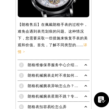
【朗格售后】在佩戴朗格手表的过程中，
难免会遇到表壳划痕的问题。这种情况
下，您需要采取一些措施来恢复手表的美
观和价值。首先，了解不同类型的......
详
情 >
2
朗格维修保养服务中心介绍 | Lange
3
朗格机械腕表走时不准如何精密修复？专业解析排除石英因素
提前预约）
4
朗格机械腕表异响怎么办？专业解决高端名表走时杂音
5
朗格机械腕表星期不跳？专业解决方法助您精准计时

6
朗格表扣容易松怎么弄