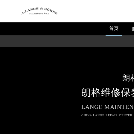
首页
朗
朗格维修保
LANGE MAINTEN
CHINA LANGE REPAIR CENTER 