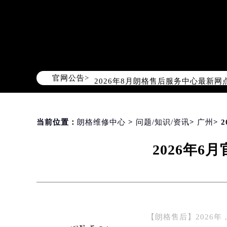
2026年8月朗格中国区售后服务网络
2026年8月朗格全国官方售后客户服务热线
朗格官方全国统一服务热线400-60
官网公告>
2026年8月朗格售后服务中心最新网
北京市朝阳区建国门外大街甲6号华熙
北京市东城区东长安街1号东方广场写
天津市和平区赤峰道136号天津国际金
当前位置：
朗格维修中心
>
问题/知识/资讯
>
广州
>
上海市徐汇区虹桥路3号港汇中心写字楼
2026年
上海市黄浦区南京东路299号宏伊国
南京市秦淮区中山南路1号（新街口）
常州市新北区龙锦路1590号现代传媒
徐州市鼓楼区淮海东路29号苏宁广场I
扬州市邗江区国展路29号星耀天地写字
【朗格售后】2026
盐城市盐都区世纪大道5号盐城金融城写