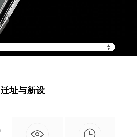
加拨“+86”）
▲
▼
点迁址与新设

点