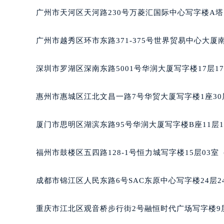
黑龙江省鹤岗市向阳区红军路朗格售
广州市天河区天河路230号万菱汇国际中心写字楼A塔
黑龙江省黑河市爱辉区中央街朗格售
黑龙江省鸡西市鸡冠区红军路朗格售
广州市越秀区环市东路371-375号世界贸易中心大厦
黑龙江省佳木斯市向阳区长安路朗格
黑龙江省牡丹江市东安区太平路朗格
深圳市罗湖区深南东路5001号华润大厦写字楼17层1
黑龙江省七台河市桃山区大同街朗格
黑龙江省齐齐哈尔市龙沙区龙华路朗
惠州市惠城区江北文昌一路7号华贸大厦写字楼1座30
黑龙江省双鸭山市尖山区新兴大街朗
黑龙江省绥化市北林区新华街与康庄
厦门市思明区湖滨东路95号华润大厦写字楼B座11层1
黑龙江省伊春市伊美区通河路朗格售
吉林省白城市洮北区明仁南街朗格售
福州市鼓楼区五四路128-1号恒力城写字楼15层03
吉林省白山市浑江区浑江大街朗格售
吉林省吉林市船营区河南街朗格售后
成都市锦江区人民东路6号SAC东原中心写字楼24层2
吉林省辽源市龙山区人民大街朗格售
吉林省梅河口市新华街道梅河大街朗
重庆市江北区观音桥步行街2号融恒时代广场写字楼9层
吉林省四平市铁东区紫气大路与南九