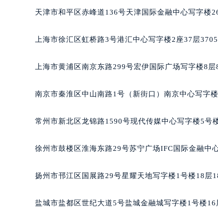
长沙市芙蓉区定王台街道建湘路393
天津市和平区赤峰道136号天津国际金融中心写字楼26
郑州市二七区铭功路10号华润大厦写字
太原市迎泽区解放路15号亨得利名
上海市徐汇区虹桥路3号港汇中心写字楼2座37层370
沈阳市沈河区中街路137号亨得利名
沈阳市沈河区中街路83号亨得利名
上海市黄浦区南京东路299号宏伊国际广场写字楼8层
乌鲁木齐市天山区红山路26号时代广场
温州市鹿城区锦绣路1067号置信广场
南京市秦淮区中山南路1号（新街口）南京中心写字楼2
哈尔滨市道里区友谊西路600号富力中
大连市中山区人民路15号国际金融大
常州市新北区龙锦路1590号现代传媒中心写字楼5号楼
佛山市禅城区季华五路57号万科金融中
东莞市东城街道鸿福东路1号民盈国贸
徐州市鼓楼区淮海东路29号苏宁广场IFC国际金融中心
无锡市梁溪区人民中路139号恒隆广场
南通市崇川区工农路57号圆融广场写字
扬州市邗江区国展路29号星耀天地写字楼1号楼18层1
苏州市苏州工业园区星港街199号苏州
武汉市江汉区解放大道686号世界贸易
盐城市盐都区世纪大道5号盐城金融城写字楼1号楼16
南宁市青秀区金湖路59号地王大厦12