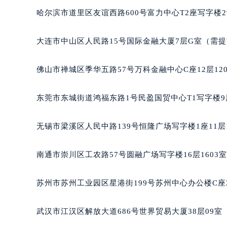
辽宁省沈阳市沈河区中街路83号亨
哈尔滨市道里区友谊西路600号富力中心T2座写字楼2
北京市朝阳区建国门外大街甲6号华熙
北京市东城区东长安街1号王府井东方
大连市中山区人民路15号国际金融大厦7层G室（需
河北省保定市竞秀区朝阳北大街北国
内蒙古自治区阿拉善盟市左旗土尔扈
佛山市禅城区季华五路57号万科金融中心C座12层12
内蒙古自治区巴彦淖尔市临河区新华
内蒙古自治区包头市青山区幸福路甲
东莞市东城街道鸿福东路1号民盈国贸中心T1写字楼9
内蒙古自治区赤峰市红山区哈达街朗
内蒙古自治区鄂尔多斯市东胜区伊金
无锡市梁溪区人民中路139号恒隆广场写字楼1座11层
内蒙古自治区呼伦贝尔市海拉尔区中
内蒙古自治区通辽市科尔沁区明仁大
南通市崇川区工农路57号圆融广场写字楼16层1603
内蒙古自治区乌海市海勃湾区人民南
内蒙古自治区乌兰察布市集宁区恩和
苏州市苏州工业园区星港街199号苏州中心办公楼C座
内蒙古自治区锡林郭勒盟市锡林浩特
内蒙古自治区兴安盟市乌兰浩特市兴
武汉市江汉区解放大道686号世界贸易大厦38层09
山西省大同市平城区迎宾街朗格售后