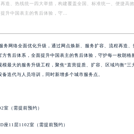
程再造、热线统一四大举措，构建覆盖全国、标准统一、便捷高
务中心东塔写字楼（华润万象城）17层1706室（需提前预约）
场办公楼20层2009室（需提前预约）
面提升中国表主的售后体验，守…
写字楼A座5层503-5室（需提前预约）
广场写字楼4号楼22层2209室（需提前预约）
际中心写字楼8层805室（需提前预约）
后服务网络全面优化升级，通过网点焕新、服务扩容、流程再造、
易中心写字楼A座13层1304室（需提前预约）
绿地双子塔（中央广场）A1座办公楼14层07室（需提前预约）
官方售后体系，全面提升中国表主的售后体验，守护每一枚朗格
心写字楼（万象城）15层1508室（需提前预约）
规模最大的服务升级工程，聚焦“直营提质、扩容、区域均衡”三
际中心写字楼A塔7层704室（需提前预约）
设备迭代与人员培训，同时新增多个城市服务点。
世界贸易中心大厦南塔写字楼15层07室（需提前预约）
厦写字楼17层1701室（需提前预约）
厦写字楼1座30层05室（需提前预约）
字楼B座11层1104室（需提前预约）
02室（需提前预约）
写字楼15层03室（需提前预约）
心写字楼24层2406B室（需提前预约）
座11层1102室（需提前预约）
代广场写字楼9层902室（需提前预约）