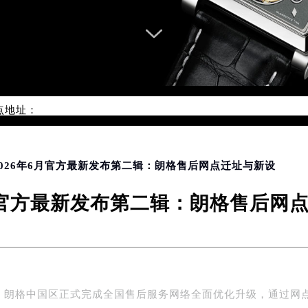
优化升级公告
：400-609-9509
9-9509，服务覆盖中国大陆、香港、澳门、台湾全部区域（非大陆需
点地址：
国际中心写字楼D座11层1102室（北京总部）（需提前预约）
字楼W3座6层602室（需提前预约）
融中心写字楼26层2603室（需提前预约）
 2026年6月官方最新发布第二辑：朗格售后网点迁址与新设
2座37层3705室（需提前预约）
6月官方最新发布第二辑：朗格售后网
际广场写字楼8层806室（需提前预约）
南京中心写字楼22层C1-1室（需提前预约）
中心写字楼5号楼10层1008室（需提前预约）
FC国际金融中心写字楼35层3508室（需提前预约）
楼1号楼18层1803室（需提前预约）
年，朗格中国区正式完成全国售后服务网络全面优化升级，通过网
字楼1号楼16层1604室（需提前预约）