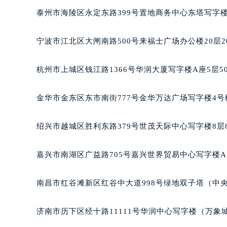
合肥市蜀山区潜山路111号万象城华润
泰州市海陵区永定东路399号置地商务中心东塔写字楼
泉州市丰泽区宝洲路729号浦西万达中
青岛市南区山东路6号华润大厦B座2
宁波市江北区大闸南路500号来福士广场办公楼20层2
烟台市芝罘区胜利路139号万达金融中
长春市朝阳区西安大路727号中银大厦
杭州市上城区钱江路1366号华润大厦写字楼A座5层5
贵阳市南明区都司高架桥路33号亨特
昆明市盘龙区北京路928号同德昆明
金华市金东区东市南街777号金华万达广场写字楼4号楼
石家庄市长安区中山东路39号勒泰中
西安市碑林区南关正街88号华侨城长
绍兴市越城区胜利东路379号世茂天际中心写字楼8层
海口市龙华区金贸东路5号海口华润大厦
唐山市路南区新华东道100号万达广场
嘉兴市南湖区广益路705号嘉兴世界贸易中心写字楼A座
台州市椒江区东海大道1800号腾达中
内蒙古自治区呼和浩特市玉泉区大学西
南昌市红谷滩新区红谷中大道998号绿地双子塔（中央
甘肃省兰州市七里河区西津西路16号兰
重庆市解放碑渝中区民权路28号英利
济南市历下区经十路11111号华润中心写字楼（万象城
黑龙江省大庆市萨尔图区会战大街朗