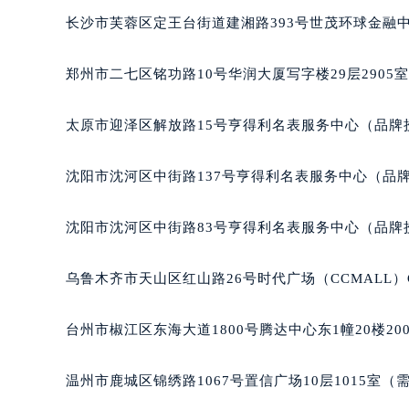
吉林省松原市宁江区五环大街朗格售
长沙市芙蓉区定王台街道建湘路393号世茂环球金融中
吉林省通化市东昌区环通乡江南大街
吉林省延边市延吉市解放路朗格售后
郑州市二七区铭功路10号华润大厦写字楼29层2905
辽宁省鞍山市铁东区站前街朗格售后
辽宁省本溪市平山区胜利路朗格售后
太原市迎泽区解放路15号亨得利名表服务中心（品牌
辽宁省朝阳市双塔区新华路朗格售后
辽宁省丹东市振兴区七经街朗格售后
沈阳市沈河区中街路137号亨得利名表服务中心（品
辽宁省抚顺市新抚区东一路朗格售后
辽宁省阜新市海州区解放大街朗格售
沈阳市沈河区中街路83号亨得利名表服务中心（品牌
辽宁省葫芦岛市连山区中央路朗格售
辽宁省锦州市古塔区中央大街朗格售
乌鲁木齐市天山区红山路26号时代广场（CCMALL）C
辽宁省辽阳市白塔区新运大街朗格售
辽宁省盘锦市兴隆台区石油大街朗格
台州市椒江区东海大道1800号腾达中心东1幢20楼20
辽宁省铁岭市银州区南马路朗格售后
辽宁省营口市站前区市府路与渤海大
温州市鹿城区锦绣路1067号置信广场10层1015室（
辽宁省沈阳市沈河区中街路137号亨