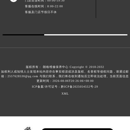
门店营业时间：09:00-19:30
江西省景德镇市珠山区珠山中路朗格售后服务中心（需提前预约）
客服在线时间：8:00-22:00
客服及门店节假日不休
江西省九江市浔阳区浔阳路朗格售后服务中心（需提前预约）
江西省南昌市红谷滩新区红谷中大道998号绿地双子塔（中央广场）A1座办公楼14层1407室朗格售后服务中心（需提前预约）
江西省萍乡市安源区萍安北大道与康庄路交叉口朗格售后服务中心（需提前预约）
江西省上饶市信州区滨江西路朗格售后服务中心（需提前预约）
江西省新余市渝水区北湖西路朗格售后服务中心（需提前预约）
江西省宜春市袁州区中山中路朗格售后服务中心（需提前预约）
江西省鹰潭市月湖区胜利东路朗格售后服务中心（需提前预约）
版权所有：
朗格维修保养中心 Copyright © 2018-2032
山东省德州市德城区东风中路朗格售后服务中心（需提前预约）
如权利人或知情人士发现本站内容存在事实错误或涉及版权、名誉权等侵权问题，请通过邮
箱：2557628530@qq.com 与我们联系，我们将在收到通知后立即依法处理。当前页面信息
山东省东营市东营区济南路朗格售后服务中心（需提前预约）
更新时间：2026-08-06T20:26:06+08:00
ICP备案/许可证号：黔ICP备2025054552号-29
山东省济南市历下区经十路11111号华润中心写字楼（万象城）15层1508室朗格售后服务中心（需提前预约）
XML
山东省济宁市任城区太白楼路朗格售后服务中心（需提前预约）
山东省莱芜市文化南路8号银座商城名表维修一楼名表维修朗格售后服务中心（需提前预约）
山东省临沂市兰山区解放路朗格售后服务中心（需提前预约）
山东省日照市东港区烟台路朗格售后服务中心（需提前预约）
山东省泰安市泰山区财源街道泰山大街朗格售后服务中心（需提前预约）