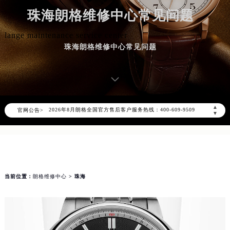
珠海朗格维修中心常见问题
lange maintenance service center
珠海朗格维修中心常见问题
2026年8月朗格中国区售后服务网络优化升级公告
2026年8月朗格全国官方售后客户服务热线：400-609-9509
▲
官网公告>
朗格官方全国统一服务热线400-609-9509，服务覆盖中国大陆、香港、澳门、台湾全部区域（非大陆需加拨“+86”）
▼
2026年8月朗格售后服务中心最新网点地址：
北京市朝阳区建国门外大街甲6号华熙国际中心写字楼D座11层1102室（北京总部）（需提前预约）
北京市东城区东长安街1号东方广场写字楼W3座6层602室（需提前预约）
天津市和平区赤峰道136号天津国际金融中心写字楼26层2603室（需提前预约）
当前位置：
朗格维修中心
> 珠海
上海市徐汇区虹桥路3号港汇中心写字楼2座37层3705室（需提前预约）
上海市黄浦区南京东路299号宏伊国际广场写字楼8层806室（需提前预约）
南京市秦淮区中山南路1号（新街口）南京中心写字楼22层C1-1室（需提前预约）
常州市新北区龙锦路1590号现代传媒中心写字楼5号楼10层1008室（需提前预约）