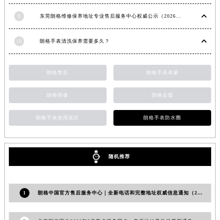
吉林省辽源市龙山区人民大街朗格售后服务中心（需提前预约）
9
东莞朗格维修保养地址专业售后服务中心权威公示（2026年7月最新）
吉林省梅河口市新华街道梅河大街朗格售后服务中心（需提前预约）
吉林省四平市铁东区紫气大路与南九经街交汇处朗格售后服务中心（需提前预约）
10
朗格手表清洗保养需要多久？
吉林省松原市宁江区五环大街朗格售后服务中心（需提前预约）
吉林省通化市东昌区环通乡江南大街朗格售后服务中心（需提前预约）
朗格售后
朗格手表表蒙
吉林省延边市延吉市解放路朗格售后服务中心（需提前预约）
辽宁省鞍山市铁东区站前街朗格售后服务中心（需提前预约）
朗格维修
朗格走慢
辽宁省本溪市平山区胜利路朗格售后服务中心（需提前预约）
朗格手表使用误区
朗格手表防水圈
辽宁省朝阳市双塔区新华路朗格售后服务中心（需提前预约）
辽宁省丹东市振兴区七经街朗格售后服务中心（需提前预约）
辽宁省抚顺市新抚区东一路朗格售后服务中心（需提前预约）
随机推荐
辽宁省阜新市海州区解放大街朗格售后服务中心（需提前预约）
辽宁省葫芦岛市连山区中央路朗格售后服务中心（需提前预约）
辽宁省锦州市古塔区中央大街朗格售后服务中心（需提前预约）
1
朗格中国官方售后服务中心｜全新电话和完整地址权威信息通知（2026年7月最新）
辽宁省辽阳市白塔区新运大街朗格售后服务中心（需提前预约）
辽宁省盘锦市兴隆台区石油大街朗格售后服务中心（需提前预约）