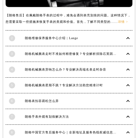
甘肃省兰州市七里河区西津西路16号兰州中心写字楼21层2102室（需提前预约）
重庆市解放碑渝中区民权路28号英利国际金融中心写字楼20层01室（需提前预约）
【朗格售后】在佩戴朗格手表的过程中，难免会遇到表壳划痕的问题。这种情况下，
您需要采取一些措施来恢复手表的美观和价值。首先，了解不同类型的......
详情 >
黑龙江省大庆市萨尔图区会战大街朗格售后服务中心（需提前预约）
黑龙江省鹤岗市向阳区红军路朗格售后服务中心（需提前预约）
2
朗格维修保养服务中心介绍 | Lange
黑龙江省黑河市爱辉区中央街朗格售后服务中心（需提前预约）
黑龙江省鸡西市鸡冠区红军路朗格售后服务中心（需提前预约）
3
朗格机械腕表走时不准如何精密修复？专业解析排除石英因素
黑龙江省佳木斯市向阳区长安路朗格售后服务中心（需提前预约）
黑龙江省牡丹江市东安区太平路朗格售后服务中心（需提前预约）
4
朗格机械腕表异响怎么办？专业解决高端名表走时杂音
黑龙江省七台河市桃山区大同街朗格售后服务中心（需提前预约）
黑龙江省齐齐哈尔市龙沙区龙华路朗格售后服务中心（需提前预约）
5
朗格机械腕表星期不跳？专业解决方法助您精准计时
黑龙江省双鸭山市尖山区新兴大街朗格售后服务中心（需提前预约）
黑龙江省绥化市北林区新华街与康庄路交叉口朗格售后服务中心（需提前预约）
6
朗格表扣容易松怎么弄
黑龙江省伊春市伊美区通河路朗格售后服务中心（需提前预约）
7
朗格手表外观有划痕解决方法
吉林省白城市洮北区明仁南街朗格售后服务中心（需提前预约）
吉林省白山市浑江区浑江大街朗格售后服务中心（需提前预约）
8
朗格中国官方售后服务中心｜全新地址及服务热线权威信息声明（2026年6月最新）
吉林省吉林市船营区河南街朗格售后服务中心（需提前预约）