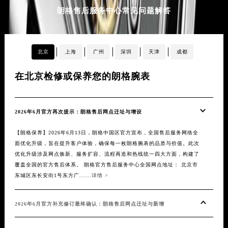
朗格售后服务中心常见问题解答
内蒙古自治区锡林郭勒盟市锡林浩特市光明街与额尔敦路交叉口朗格售后服务中心（需提前预约）
内蒙古自治区兴安盟市乌兰浩特市兴安大街朗格售后服务中心（需提前预约）
山西省大同市平城区迎宾街朗格售后服务中心（需提前预约）
北京
上海
广州
深圳
天津
成都
山西省晋城市城区黄华街朗格售后服务中心（需提前预约）
山西省晋中市榆次区顺城街朗格售后服务中心（需提前预约）
在北京检修或保养您的朗格腕表
在
山西省临汾市尧都区解放路朗格售后服务中心（需提前预约）
山西省吕梁市离石区永宁中路与建设街交叉口朗格售后服务中心（需提前预约）
山西省朔州市朔城区怡西路与鄯阳西街交汇处朗格售后服务中心（需提前预约）
2026年6月官方再次提示：朗格售后网点迁址与增设
20
山西省忻州市忻府区和平东街与七一南路交叉口朗格售后服务中心（需提前预约）
【朗格保养】2026年6月13日，朗格中国区官方宣布，全国售后服务网络全
【朗
山西省阳泉市郊区平阳东街与新城大道交叉口朗格售后服务中心（需提前预约）
面优化升级，旨在提升客户体验，确保每一枚朗格腕表的品质与价值。此次
升级
山西省运城市盐湖区河东街朗格售后服务中心（需提前预约）
优化升级涉及网点焕新、服务扩容、流程再造和热线统一四大方面，构建了
构建
覆盖全国的官方售后体系。 朗格官方售后服务中心全国网点地址： 北京市
售后
山西省长治市潞州区英雄中路朗格售后服务中心（需提前预约）
东城区东长安街1号东方广......
详情 >
来规模
山西省太原市迎泽区迎泽街道解放路15号亨得利名表维修授权店3楼朗格售后服务中心（需提前预约）
天津市和平区赤峰道136号天津国际金融中心26层2603室朗格售后服务中心（需提前预约）
2026年6月官方补充修订最终确认：朗格售后网点迁址与新增
20
安徽省安庆市迎江区人民路朗格售后服务中心（需提前预约）
安徽省蚌埠市蚌山区淮河路朗格售后服务中心（需提前预约）