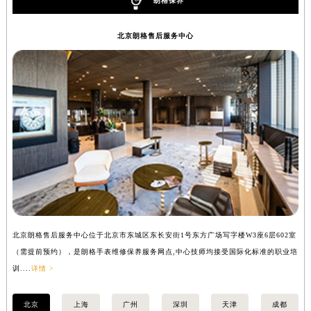
朗格保养
福州市鼓楼区五四路128-1号恒力城写字楼15层03室（需提前预约）
成都市锦江区人民东路6号SAC东原中心写字楼24层2406B室（需提前预约）
北京朗格售后服务中心
重庆市江北区观音桥步行街2号融恒时代广场写字楼9层902室（需提前预约）
长沙市芙蓉区定王台街道建湘路393号世茂环球金融中心写字楼（芙蓉广场）10层13室（需提前预约）
郑州市二七区铭功路10号华润大厦写字楼29层2905室（需提前预约）
太原市迎泽区解放路15号亨得利名表服务中心（品牌授权店）3层整层（需提前预约）
沈阳市沈河区中街路137号亨得利名表服务中心（品牌授权店）1层整层（需提前预约）
沈阳市沈河区中街路83号亨得利名表服务中心（品牌授权店）1层整层（需提前预约）
乌鲁木齐市天山区红山路26号时代广场（CCMALL）C座17层17-B（需提前预约）
温州市鹿城区锦绣路1067号置信广场10层1015室（需提前预约）
哈尔滨市道里区友谊西路600号富力中心T2座写字楼29层03室（需提前预约）
大连市中山区人民路15号国际金融大厦7层G室（需提前预约）
北京朗格售后服务中心位于北京市东城区东长安街1号东方广场写字楼W3座6层602室
上
佛山市禅城区季华五路57号万科金融中心C座12层1205室（需提前预约）
（需提前预约），是朗格手表维修保养服务网点,中心技师均接受国际化标准的职业培
（
东莞市东城街道鸿福东路1号民盈国贸中心T1写字楼9层907室（需提前预约）
训....
详情 >
训..
无锡市梁溪区人民中路139号恒隆广场写字楼1座11层1104室（需提前预约）
北京
上海
广州
深圳
天津
成都
南通市崇川区工农路57号圆融广场写字楼16层1603室（需提前预约）