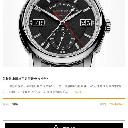
徐州市鼓楼区淮海东路29号苏宁广场IFC国际金融中心写字楼35层3508室（需提前预约）
扬州市邗江区国展路29号星耀天地写字楼1号楼18层1803室（需提前预约）
盐城市盐都区世纪大道5号盐城金融城写字楼1号楼16层1604室（需提前预约）
泰州市海陵区永定东路399号置地商务中心东塔写字楼（华润万象城）17层1706室（需提前预约）
宁波市江北区大闸南路500号来福士广场办公楼20层2009室（需提前预约）
杭州市上城区钱江路1366号华润大厦写字楼A座5层503-5室（需提前预约）
金华市金东区东市南街777号金华万达广场写字楼4号楼22层2209室（需提前预约）
绍兴市越城区胜利东路379号世茂天际中心写字楼8层805室（需提前预约）
嘉兴市南湖区广益路705号嘉兴世界贸易中心写字楼A座13层1304室（需提前预约）
南昌市红谷滩新区红谷中大道998号绿地双子塔（中央广场）A1座办公楼14层07室（需提前预约）
怎样防止朗格手表表带卡扣掉色?
济南市历下区经十路11111号华润中心写字楼（万象城）15层1508室（需提前预约）
【朗格保养】在时间的公园里散步，每一次抬腕间的凝视，都是对精准与美学的赏
识。然而，在这欣赏的背后，如何保护朗格手表......
详细
广州市天河区天河路230号万菱汇国际中心写字楼A塔7层704室（需提前预约）
广州市越秀区环市东路371-375号世界贸易中心大厦南塔写字楼15层07室（需提前预约）
标签：
朗格
时间：
2024-06-26
深圳市罗湖区深南东路5001号华润大厦写字楼17层1701室（需提前预约）
惠州市惠城区江北文昌一路7号华贸大厦写字楼1座30层05室（需提前预约）
厦门市思明区湖滨东路95号华润大厦写字楼B座11层1104室（需提前预约）