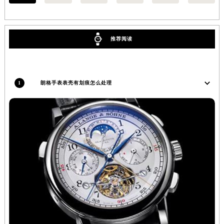
苏州市苏州工业园区星港街199号苏州中心办公楼C座22层08室（需提前预约）
武汉市江汉区解放大道686号世界贸易大厦38层09室（需提前预约）
南宁市青秀区金湖路59号地王大厦12楼1224室（需提前预约）
推荐阅读
合肥市蜀山区潜山路111号万象城华润大厦B座12楼03室（需提前预约）
泉州市丰泽区宝洲路729号浦西万达中心写字楼A座7楼709室（需提前预约）
青岛市南区山东路6号华润大厦B座22层04室（需提前预约）
1
朗格手表表壳有划痕怎么处理
烟台市芝罘区胜利路139号万达金融中心A座907室（需提前预约）
长春市朝阳区西安大路727号中银大厦A座(旺进大厦)18层09室（需提前预约）
贵阳市南明区都司高架桥路33号亨特国际金融中心14楼14D（需提前预约）
昆明市盘龙区北京路928号同德昆明广场写字楼10层06室（需提前预约）
石家庄市长安区中山东路39号勒泰中心写字楼B座13层07室（需提前预约）
西安市碑林区南关正街88号华侨城长安国际中心E座6楼10室（需提前预约）
海口市龙华区金贸东路5号海口华润大厦B座17层1707室（需提前预约）
唐山市路南区新华东道100号万达广场写字楼A座10层1002室（需提前预约）
台州市椒江区东海大道1800号腾达中心东1幢20楼2002室（需提前预约）
内蒙古自治区呼和浩特市玉泉区大学西街70号华润万象城写字楼（鄂尔多斯大厦）23层2326室（需提前预约）