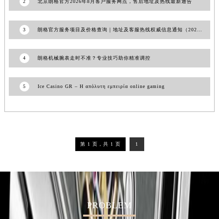
2
北京朗格官方2026年8月客户服务网点，售后地址及热线最新通告
辽宁省铁岭市银州区南马路朗格售后服务中心（需提前预约）
辽宁省营口市站前区市府路与渤海大街交叉口朗格售后服务中心（需提前预约）
3
朗格官方服务项目及价格查询｜地址及客服热线权威信息通知（2026年7月最新）
辽宁省沈阳市沈河区中街路137号亨得利名表维修授权店1楼朗格售后服务中心（需提前预约）
辽宁省沈阳市沈河区中街路83号亨得利名表维修授权店1楼朗格售后服务中心（需提前预约）
4
朗格机械腕表走时不准？专业技巧助你精准调控
北京市朝阳区建国门外大街甲6号华熙国际中心D座11层1102室朗格售后服务中心（北京总部）（需提前预约）
北京市东城区东长安街1号王府井东方广场W3座6层602室朗格售后服务中心（需提前预约）
5
Ice Casino GR – Η απόλυτη εμπειρία online gaming
河北省保定市竞秀区朝阳北大街北国先天下朗格售后服务中心（需提前预约）
内蒙古自治区阿拉善盟市左旗土尔扈特大街朗格售后服务中心（需提前预约）
内蒙古自治区巴彦淖尔市临河区新华街朗格售后服务中心（需提前预约）
内蒙古自治区包头市青山区幸福路甲3号王府井百货名表维修朗格售后服务中心（需提前预约）
第 1 页，共 1 页
1
内蒙古自治区赤峰市红山区哈达街朗格售后服务中心（需提前预约）
内蒙古自治区鄂尔多斯市东胜区伊金霍洛街朗格售后服务中心（需提前预约）
内蒙古自治区呼伦贝尔市海拉尔区中央街朗格售后服务中心（需提前预约）
内蒙古自治区通辽市科尔沁区明仁大街朗格售后服务中心（需提前预约）
内蒙古自治区乌海市海勃湾区人民南路朗格售后服务中心（需提前预约）
PROBLEM
内蒙古自治区乌兰察布市集宁区恩和大街朗格售后服务中心（需提前预约）