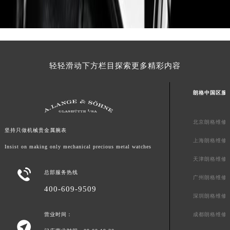
福建省莆田市城厢区霞林街道荔华东大道朗格售后服务中心（需提前预约）
福建省三明市三元区东乾二路朗格售后服务中心（需提前预约）
福建省漳州市龙文区步港路朗格售后服务中心（需提前预约）
江苏省常州市新北区龙锦路1590号现代传媒中心5号楼10层1008室朗格售后服务中心（需提前预约）
轻轻滑动下方栏目探索更多精彩内容
江苏省淮安市清江浦区淮海北路朗格售后服务中心（需提前预约）
江苏省连云港市海州区通灌北路朗格售后服务中心（需提前预约）
朗格中国区服
江苏省南京市秦淮区中山南路1号南京中心22层22-C1-C3室朗格售后服务中心（需提前预约）
江苏省宿迁市宿城区西湖路朗格售后服务中心（需提前预约）
北京朗格维修
江苏省泰州市海陵区永定东路399号置地商务中心东塔（华润万象城）17层1706室朗格售后服务中心（需提前预约）
坚持只做机械贵金属腕表
江苏省徐州市鼓楼区淮海东路29号苏宁广场IFC国际金融中心35层3508室朗格售后服务中心（需提前预约）
上海朗格维修
Insist on making only mechanical precious metal watches
江苏省盐城市盐都区世纪大道5号盐城金融城写字楼1号楼16层1604室朗格售后服务中心（需提前预约）
天津朗格维修
江苏省扬州市邗江区国展路29号星耀天地写字楼1号楼18层1803室朗格售后服务中心（需提前预约）

总部服务热线
广州朗格维修
江苏省镇江市京口区中山东路朗格售后服务中心（需提前预约）
400-609-9509
深圳朗格维修
江西省抚州市临川区赣东大道朗格售后服务中心（需提前预约）
江西省赣州市章贡区文清路朗格售后服务中心（需提前预约）
成都朗格维修
营业时间：

江西省吉安市吉州区井冈山大道朗格售后服务中心（需提前预约）