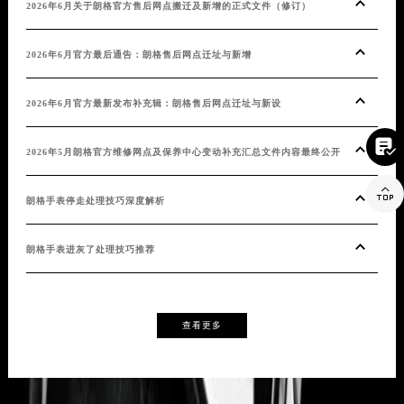
2026年6月关于朗格官方售后网点搬迁及新增的正式文件（修订）
20
安徽省亳州市谯城区魏武大道朗格售后服务中心（需提前预约）
安徽省池州市贵池区长江路朗格售后服务中心（需提前预约）
2026年6月官方最后通告：朗格售后网点迁址与新增
20
安徽省滁州市琅琊区南谯北路朗格售后服务中心（需提前预约）
安徽省阜阳市颍州区颍州北路朗格售后服务中心（需提前预约）
2026年6月官方最新发布补充辑：朗格售后网点迁址与新设
202
安徽省淮北市相山区淮海路朗格售后服务中心（需提前预约）

安徽省淮南市田家庵区国庆中路朗格售后服务中心（需提前预约）
2026年5月朗格官方维修网点及保养中心变动补充汇总文件内容最终公开
202
安徽省黄山市屯溪区黄山西路朗格售后服务中心（需提前预约）

安徽省六安市金安区解放中路朗格售后服务中心（需提前预约）
朗格手表停走处理技巧深度解析
权威
安徽省马鞍山市雨山区湖南西路朗格售后服务中心（需提前预约）
安徽省宿州市埇桥区人民中路朗格售后服务中心（需提前预约）
朗格手表进灰了处理技巧推荐
朗格
安徽省铜陵市铜官区石城大道朗格售后服务中心（需提前预约）
安徽省芜湖市镜湖区中山路步行街朗格售后服务中心（需提前预约）
安徽省宣城市宣州区叠嶂西路朗格售后服务中心（需提前预约）
查看更多
福建省龙岩市新罗区九一南路朗格售后服务中心（需提前预约）
福建省南平市建阳区人民西路朗格售后服务中心（需提前预约）
福建省宁德市蕉城区天湖东路朗格售后服务中心（需提前预约）