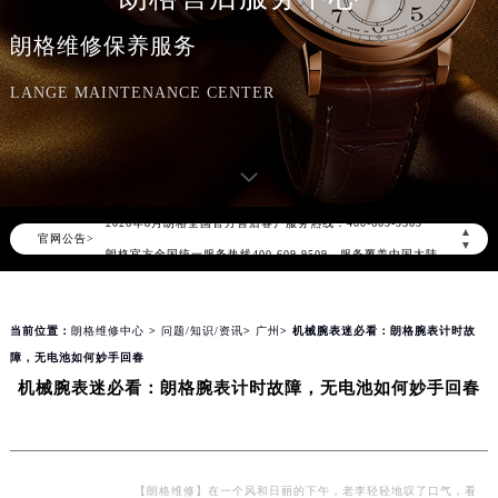
朗格维修保养服务
LANGE MAINTENANCE CENTER
2026年8月朗格中国区售后服务网络优化升级公告
2026年8月朗格全国官方售后客户服务热线：400-609-9509
▲
官网公告>
朗格官方全国统一服务热线400-609-9509，服务覆盖中国大陆、香港、澳门、台湾全部区域（非大陆需加拨“+86”）
▼
2026年8月朗格售后服务中心最新网点地址：
北京市朝阳区建国门外大街甲6号华熙国际中心写字楼D座11层1102室（北京总部）（需提前预约）
当前位置：
朗格维修中心
>
问题/知识/资讯
>
广州
> 机械腕表迷必看：朗格腕表计时故
北京市东城区东长安街1号东方广场写字楼W3座6层602室（需提前预约）
障，无电池如何妙手回春
天津市和平区赤峰道136号天津国际金融中心写字楼26层2603室（需提前预约）
机械腕表迷必看：朗格腕表计时故障，无电池如何妙手回春
上海市徐汇区虹桥路3号港汇中心写字楼2座37层3705室（需提前预约）
上海市黄浦区南京东路299号宏伊国际广场写字楼8层806室（需提前预约）
南京市秦淮区中山南路1号（新街口）南京中心写字楼22层C1-1室（需提前预约）
常州市新北区龙锦路1590号现代传媒中心写字楼5号楼10层1008室（需提前预约）
【朗格维修】在一个风和日丽的下午，老李轻轻地叹了口气，看