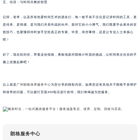
五、结语：与时间共舞的智慧
吉林省辽源市龙山区人民大街朗格售后服务中心（需提前预约）
吉林省梅河口市新华街道梅河大街朗格售后服务中心（需提前预约）
记得，老李，以及所有热爱时间艺术的朋友们，每一枚手表不仅仅是记录时间的工具，更
吉林省四平市铁东区紫气大路与南九经街交汇处朗格售后服务中心（需提前预约）
是传承、是情感、是与我们并肩作战的伙伴。面对它的小小脾气，我们既要学会基本的安
抚技巧，也要懂得何时放手交给真正的专家。毕竟，有些事情，还是让专业人士来操心
吉林省松原市宁江区五环大街朗格售后服务中心（需提前预约）
吧！
吉林省通化市东昌区环通乡江南大街朗格售后服务中心（需提前预约）
吉林省延边市延吉市解放路朗格售后服务中心（需提前预约）
好了，现在轮到你，带着这份指南，勇敢地面对朗格计时器的挑战，让时间再次在你的手
辽宁省鞍山市铁东区站前街朗格售后服务中心（需提前预约）
腕上优雅起舞吧！
辽宁省本溪市平山区胜利路朗格售后服务中心（需提前预约）
辽宁省朝阳市双塔区新华路朗格售后服务中心（需提前预约）
以上就是
广州朗格保养服务中心
为您分享的精彩内容。如果您还有其他关于朗格手表维护
辽宁省丹东市振兴区七经街朗格售后服务中心（需提前预约）
和保养的问题，可以拨打页面400电话进行咨询，我们将竭诚为您服务。
辽宁省抚顺市新抚区东一路朗格售后服务中心（需提前预约）
辽宁省阜新市海州区解放大街朗格售后服务中心（需提前预约）
辽宁省葫芦岛市连山区中央路朗格售后服务中心（需提前预约）
辽宁省锦州市古塔区中央大街朗格售后服务中心（需提前预约）
辽宁省辽阳市白塔区新运大街朗格售后服务中心（需提前预约）
朗格服务中心
辽宁省盘锦市兴隆台区石油大街朗格售后服务中心（需提前预约）