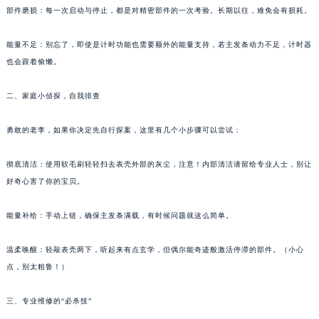
部件磨损：每一次启动与停止，都是对精密部件的一次考验。长期以往，难免会有损耗。
苏州市苏州工业园区星港街199号苏州中心办公楼C座22层08室（需提前预约）
武汉市江汉区解放大道686号世界贸易大厦38层09室（需提前预约）
能量不足：别忘了，即使是计时功能也需要额外的能量支持，若主发条动力不足，计时器
南宁市青秀区金湖路59号地王大厦12楼1224室（需提前预约）
也会跟着偷懒。
合肥市蜀山区潜山路111号万象城华润大厦B座12楼03室（需提前预约）
泉州市丰泽区宝洲路729号浦西万达中心写字楼A座7楼709室（需提前预约）
二、家庭小侦探，自我排查
青岛市南区山东路6号华润大厦B座22层04室（需提前预约）
勇敢的老李，如果你决定先自行探案，这里有几个小步骤可以尝试：
烟台市芝罘区胜利路139号万达金融中心A座907室（需提前预约）
长春市朝阳区西安大路727号中银大厦A座(旺进大厦)18层09室（需提前预约）
彻底清洁：使用软毛刷轻轻扫去表壳外部的灰尘，注意！内部清洁请留给专业人士，别让
贵阳市南明区都司高架桥路33号亨特国际金融中心14楼14D（需提前预约）
好奇心害了你的宝贝。
昆明市盘龙区北京路928号同德昆明广场写字楼10层06室（需提前预约）
石家庄市长安区中山东路39号勒泰中心写字楼B座13层07室（需提前预约）
能量补给：手动上链，确保主发条满载，有时候问题就这么简单。
西安市碑林区南关正街88号华侨城长安国际中心E座6楼10室（需提前预约）
温柔唤醒：轻敲表壳两下，听起来有点玄学，但偶尔能奇迹般激活停滞的部件。（小心
海口市龙华区金贸东路5号海口华润大厦B座17层1707室（需提前预约）
点，别太粗鲁！）
唐山市路南区新华东道100号万达广场写字楼A座10层1002室（需提前预约）
台州市椒江区东海大道1800号腾达中心东1幢20楼2002室（需提前预约）
三、专业维修的“必杀技”
内蒙古自治区呼和浩特市玉泉区大学西街70号华润万象城写字楼（鄂尔多斯大厦）23层2326室（需提前预约）