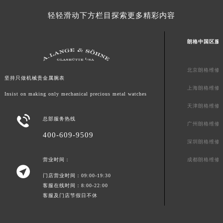
广东省梅州市梅江区金燕大道朗格售后服务中心（需提前预约）
轻轻滑动下方栏目探索更多精彩内容
广东省清远市清城区湖西路朗格售后服务中心（需提前预约）
广东省汕头市龙湖区长平路朗格售后服务中心（需提前预约）
朗格中国区服
广东省汕尾市城区香洲街道园林社区翠园街朗格售后服务中心（需提前预约）
广东省韶关市武江区芙蓉新区与老城中心交汇处朗格售后服务中心（需提前预约）
北京朗格维修
坚持只做机械贵金属腕表
广东省深圳市罗湖区深南东路5001号华润大厦17层1701室朗格售后服务中心（需提前预约）
上海朗格维修
广东省阳江市江城区东风一路朗格售后服务中心（需提前预约）
Insist on making only mechanical precious metal watches
天津朗格维修
广东省云浮市云城区金山路朗格售后服务中心（需提前预约）

总部服务热线
广东省湛江市赤坎区观海北路朗格售后服务中心（需提前预约）
广州朗格维修
400-609-9509
广东省肇庆市端州区信安大道与砚都大道交汇处朗格售后服务中心（需提前预约）
深圳朗格维修
广西壮族自治区百色市右江区中山二路朗格售后服务中心（需提前预约）
成都朗格维修
营业时间：
广西壮族自治区北海市海城区北京路朗格售后服务中心（需提前预约）

门店营业时间：09:00-19:30
广西壮族自治区崇左市江州区石景林街道友谊大道与丽川路交汇处朗格售后服务中心（需提前预约）
客服在线时间：8:00-22:00
广西壮族自治区防城港市港口区金花茶大道朗格售后服务中心（需提前预约）
客服及门店节假日不休
广西壮族自治区贵港市港北区港城街道布山大道与仙衣路交叉口朗格售后服务中心（需提前预约）
广西壮族自治区桂林市秀峰区红岭路朗格售后服务中心（需提前预约）