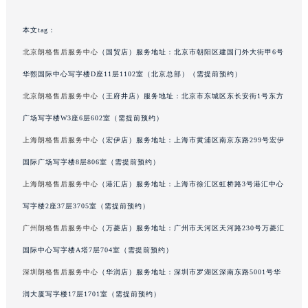
辽宁省铁岭市银州区南马路朗格售后服务中心（需提前预约）
本文tag：
辽宁省营口市站前区市府路与渤海大街交叉口朗格售后服务中心（需提前预约）
辽宁省沈阳市沈河区中街路137号亨得利名表维修授权店1楼朗格售后服务中心（需提前预约）
北京朗格售后服务中心
（国贸店）服务地址：北京市朝阳区建国门外大街甲6号
辽宁省沈阳市沈河区中街路83号亨得利名表维修授权店1楼朗格售后服务中心（需提前预约）
华熙国际中心写字楼D座11层1102室（北京总部）（需提前预约）
北京市朝阳区建国门外大街甲6号华熙国际中心D座11层1102室朗格售后服务中心（北京总部）（需提前预约）
北京朗格售后服务中心
（王府井店）服务地址：北京市东城区东长安街1号东方
北京市东城区东长安街1号王府井东方广场W3座6层602室朗格售后服务中心（需提前预约）
广场写字楼W3座6层602室（需提前预约）
河北省保定市竞秀区朝阳北大街北国先天下朗格售后服务中心（需提前预约）
上海朗格售后服务中心
（宏伊店）服务地址：上海市黄浦区南京东路299号宏伊
内蒙古自治区阿拉善盟市左旗土尔扈特大街朗格售后服务中心（需提前预约）
国际广场写字楼8层806室（需提前预约）
内蒙古自治区巴彦淖尔市临河区新华街朗格售后服务中心（需提前预约）
上海朗格售后服务中心
（港汇店）服务地址：上海市徐汇区虹桥路3号港汇中心
内蒙古自治区包头市青山区幸福路甲3号王府井百货名表维修朗格售后服务中心（需提前预约）
内蒙古自治区赤峰市红山区哈达街朗格售后服务中心（需提前预约）
写字楼2座37层3705室（需提前预约）
内蒙古自治区鄂尔多斯市东胜区伊金霍洛街朗格售后服务中心（需提前预约）
广州朗格售后服务中心
（万菱店）服务地址：广州市天河区天河路230号万菱汇
内蒙古自治区呼伦贝尔市海拉尔区中央街朗格售后服务中心（需提前预约）
国际中心写字楼A塔7层704室（需提前预约）
内蒙古自治区通辽市科尔沁区明仁大街朗格售后服务中心（需提前预约）
深圳朗格售后服务中心
（华润店）服务地址：深圳市罗湖区深南东路5001号华
内蒙古自治区乌海市海勃湾区人民南路朗格售后服务中心（需提前预约）
润大厦写字楼17层1701室（需提前预约）
内蒙古自治区乌兰察布市集宁区恩和大街朗格售后服务中心（需提前预约）