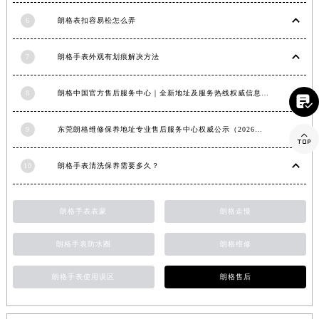
山东省威海市环翠区新威海路89号振华商厦一楼名表维修朗格售后服务中心（需提前预约）
6
朗格表扣容易松怎么弄
山东省潍坊市奎文区东风东街朗格售后服务中心（需提前预约）
山东省枣庄市滕州市北辛路与善国路交叉口朗格售后服务中心（需提前预约）
7
朗格手表外观有划痕解决方法
山东省淄博市张店区金晶大道朗格售后服务中心（需提前预约）
8
朗格中国官方售后服务中心｜全新地址及服务热线权威信息声明（2026年6月最新）
上海市黄浦区南京东路299号宏伊国际广场写字楼8层806室朗格售后服务中心（需提前预约）

上海市徐汇区虹桥路3号港汇中心2座37层3705室朗格售后服务中心（需提前预约）
9
东莞朗格维修保养地址专业售后服务中心权威公示（2026年7月最新）
浙江省杭州市上城区钱江路1366号华润大厦A座5层503-5室朗格售后服务中心（需提前预约）

浙江省湖州市吴兴区劳动路朗格售后服务中心（需提前预约）
10
朗格手表清洗保养需要多久？
浙江省嘉兴市南湖区广益路705号嘉兴世界贸易中心A座13层1304室朗格售后服务中心（需提前预约）
浙江省金华市金东区东市南街777号金华万达广场4号楼22楼2209室朗格售后服务中心（需提前预约）
朗格手表表蒙
朗格走慢
浙江省丽水市莲都区解放街朗格售后服务中心（需提前预约）
浙江省宁波市江北区大闸南路500号来福士广场办公楼20层2009室朗格售后服务中心（需提前预约）
朗格手表防水圈
朗格维修
浙江省衢州市柯城区上街朗格售后服务中心（需提前预约）
浙江省绍兴市越城区胜利东路379号世茂天际中心写字楼8层805室朗格售后服务中心（需提前预约）
朗格手表使用误区
朗格售后
浙江省舟山市定海区解放东路朗格售后服务中心（需提前预约）
澳门特别行政区大堂区议事亭前地（新马路）朗格售后服务中心（需提前预约）