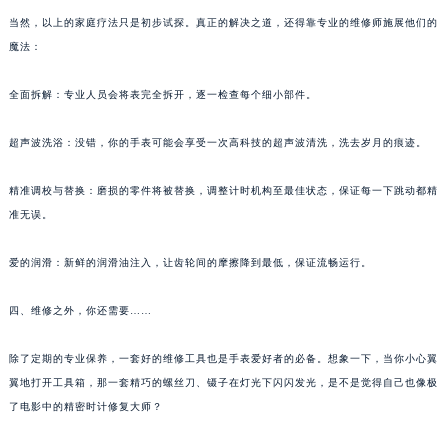
甘肃省兰州市七里河区西津西路16号兰州中心写字楼21层2102室（需提前预约）
当然，以上的家庭疗法只是初步试探。真正的解决之道，还得靠专业的维修师施展他们的
魔法：
重庆市解放碑渝中区民权路28号英利国际金融中心写字楼20层01室（需提前预约）
黑龙江省大庆市萨尔图区会战大街朗格售后服务中心（需提前预约）
全面拆解：专业人员会将表完全拆开，逐一检查每个细小部件。
黑龙江省鹤岗市向阳区红军路朗格售后服务中心（需提前预约）
黑龙江省黑河市爱辉区中央街朗格售后服务中心（需提前预约）
超声波洗浴：没错，你的手表可能会享受一次高科技的超声波清洗，洗去岁月的痕迹。
黑龙江省鸡西市鸡冠区红军路朗格售后服务中心（需提前预约）
黑龙江省佳木斯市向阳区长安路朗格售后服务中心（需提前预约）
精准调校与替换：磨损的零件将被替换，调整计时机构至最佳状态，保证每一下跳动都精
准无误。
黑龙江省牡丹江市东安区太平路朗格售后服务中心（需提前预约）
黑龙江省七台河市桃山区大同街朗格售后服务中心（需提前预约）
爱的润滑：新鲜的润滑油注入，让齿轮间的摩擦降到最低，保证流畅运行。
黑龙江省齐齐哈尔市龙沙区龙华路朗格售后服务中心（需提前预约）
黑龙江省双鸭山市尖山区新兴大街朗格售后服务中心（需提前预约）
四、维修之外，你还需要……
黑龙江省绥化市北林区新华街与康庄路交叉口朗格售后服务中心（需提前预约）
黑龙江省伊春市伊美区通河路朗格售后服务中心（需提前预约）
除了定期的专业保养，一套好的维修工具也是手表爱好者的必备。想象一下，当你小心翼
翼地打开工具箱，那一套精巧的螺丝刀、镊子在灯光下闪闪发光，是不是觉得自己也像极
吉林省白城市洮北区明仁南街朗格售后服务中心（需提前预约）
了电影中的精密时计修复大师？
吉林省白山市浑江区浑江大街朗格售后服务中心（需提前预约）
吉林省吉林市船营区河南街朗格售后服务中心（需提前预约）