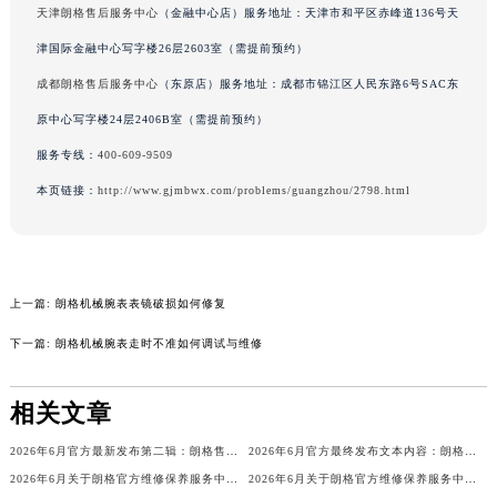
天津朗格售后服务中心
（金融中心店）服务地址：天津市和平区赤峰道136号天
内蒙古自治区锡林郭勒盟市锡林浩特市光明街与额尔敦路交叉口朗格售后服务中心（需提前预约）
津国际金融中心写字楼26层2603室（需提前预约）
内蒙古自治区兴安盟市乌兰浩特市兴安大街朗格售后服务中心（需提前预约）
山西省大同市平城区迎宾街朗格售后服务中心（需提前预约）
成都朗格售后服务中心
（东原店）服务地址：成都市锦江区人民东路6号SAC东
山西省晋城市城区黄华街朗格售后服务中心（需提前预约）
原中心写字楼24层2406B室（需提前预约）
山西省晋中市榆次区顺城街朗格售后服务中心（需提前预约）
服务专线：
400-609-9509
山西省临汾市尧都区解放路朗格售后服务中心（需提前预约）
本页链接：
http://www.gjmbwx.com/problems/guangzhou/2798.html
山西省吕梁市离石区永宁中路与建设街交叉口朗格售后服务中心（需提前预约）
山西省朔州市朔城区怡西路与鄯阳西街交汇处朗格售后服务中心（需提前预约）
山西省忻州市忻府区和平东街与七一南路交叉口朗格售后服务中心（需提前预约）
山西省阳泉市郊区平阳东街与新城大道交叉口朗格售后服务中心（需提前预约）
上一篇:
朗格机械腕表表镜破损如何修复
山西省运城市盐湖区河东街朗格售后服务中心（需提前预约）
下一篇:
朗格机械腕表走时不准如何调试与维修
山西省长治市潞州区英雄中路朗格售后服务中心（需提前预约）
山西省太原市迎泽区迎泽街道解放路15号亨得利名表维修授权店3楼朗格售后服务中心（需提前预约）
相关文章
天津市和平区赤峰道136号天津国际金融中心26层2603室朗格售后服务中心（需提前预约）
2026年6月官方最新发布第二辑：朗格售后网点迁址与新设
2026年6月官方最终发布文本内容：朗格售后维修保养中心搬迁与新增事项
安徽省安庆市迎江区人民路朗格售后服务中心（需提前预约）
2026年6月关于朗格官方维修保养服务中心搬迁及新增的正式文件全文内容
2026年6月关于朗格官方维修保养服务中心搬迁及新增的正式文件全文
安徽省蚌埠市蚌山区淮河路朗格售后服务中心（需提前预约）