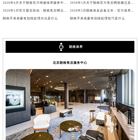
2026年6月关于朗格官方维修保养服务中心搬迁及新增的正式文件全文内容公示
2026年5月关于朗格官方售后网络搬迁及新增的补充说明
安徽省亳州市谯城区魏武大道朗格售后服务中心（需提前预约）
2026年5月官方最后告知：朗格售后网点迁址与增设
2026年5月朗格表友必备文本：官方保养维修中心搬迁及新开列表发布
安徽省池州市贵池区长江路朗格售后服务中心（需提前预约）
朗格手表表蒙有划痕处理办法是什么
朗格手表表蒙有划痕处理技巧是什么
安徽省滁州市琅琊区南谯北路朗格售后服务中心（需提前预约）
安徽省阜阳市颍州区颍州北路朗格售后服务中心（需提前预约）
安徽省淮北市相山区淮海路朗格售后服务中心（需提前预约）
朗格保养
安徽省淮南市田家庵区国庆中路朗格售后服务中心（需提前预约）
安徽省黄山市屯溪区黄山西路朗格售后服务中心（需提前预约）
北京朗格售后服务中心
安徽省六安市金安区解放中路朗格售后服务中心（需提前预约）
安徽省马鞍山市雨山区湖南西路朗格售后服务中心（需提前预约）
安徽省宿州市埇桥区人民中路朗格售后服务中心（需提前预约）
安徽省铜陵市铜官区石城大道朗格售后服务中心（需提前预约）
安徽省芜湖市镜湖区中山路步行街朗格售后服务中心（需提前预约）
安徽省宣城市宣州区叠嶂西路朗格售后服务中心（需提前预约）
福建省龙岩市新罗区九一南路朗格售后服务中心（需提前预约）
福建省南平市建阳区人民西路朗格售后服务中心（需提前预约）
福建省宁德市蕉城区天湖东路朗格售后服务中心（需提前预约）