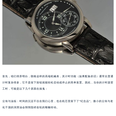
福州市鼓楼区五四路128-1号恒力城写字楼15层03室（需提前预约）
成都市锦江区人民东路6号SAC东原中心写字楼24层2406B室（需提前预约）
重庆市江北区观音桥步行街2号融恒时代广场写字楼9层902室（需提前预约）
长沙市芙蓉区定王台街道建湘路393号世茂环球金融中心写字楼（芙蓉广场）10层13室（需提前预约）
郑州市二七区铭功路10号华润大厦写字楼29层2905室（需提前预约）
太原市迎泽区解放路15号亨得利名表服务中心（品牌授权店）3层整层（需提前预约）
沈阳市沈河区中街路137号亨得利名表服务中心（品牌授权店）1层整层（需提前预约）
沈阳市沈河区中街路83号亨得利名表服务中心（品牌授权店）1层整层（需提前预约）
乌鲁木齐市天山区红山路26号时代广场（CCMALL）C座17层17-B（需提前预约）
温州市鹿城区锦绣路1067号置信广场10层1015室（需提前预约）
首先，咱们得弄明白，朗格这样的高端机械表，其计时功能（如果配备的话）通常比普通
哈尔滨市道里区友谊西路600号富力中心T2座写字楼29层03室（需提前预约）
计时复杂得多，它不是按下按钮就能轻松启动或停止的简单装置。因此，当你的计时器罢
大连市中山区人民路15号国际金融大厦7层G室（需提前预约）
工时，可能是以下几个原因在搞鬼：
佛山市禅城区季华五路57号万科金融中心C座12层1205室（需提前预约）
东莞市东城街道鸿福东路1号民盈国贸中心T1写字楼9层907室（需提前预约）
尘埃与油垢：时间的沉淀不仅在我们心里，也在机芯里留下了“纪念品”。微小的尘埃与老
无锡市梁溪区人民中路139号恒隆广场写字楼1座11层1104室（需提前预约）
化干涸的润滑油会悄悄阻碍齿轮的顺畅转动。
南通市崇川区工农路57号圆融广场写字楼16层1603室（需提前预约）