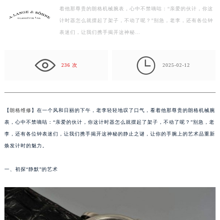
着他那尊贵的朗格机械腕表，心中不禁嘀咕：“亲爱的伙计，你这
徐州市鼓楼区淮海东路29号苏宁广场IFC国际金融中心写字楼35层3508室（需提前预约）
计时器怎么就摆起了架子，不动了呢？”别急，老李，还有各位钟
扬州市邗江区国展路29号星耀天地写字楼1号楼18层1803室（需提前预约）
表迷们，让我们携手揭开这神秘…
盐城市盐都区世纪大道5号盐城金融城写字楼1号楼16层1604室（需提前预约）
泰州市海陵区永定东路399号置地商务中心东塔写字楼（华润万象城）17层1706室（需提前预约）

宁波市江北区大闸南路500号来福士广场办公楼20层2009室（需提前预约）
236 次
2025-02-12
杭州市上城区钱江路1366号华润大厦写字楼A座5层503-5室（需提前预约）
金华市金东区东市南街777号金华万达广场写字楼4号楼22层2209室（需提前预约）
绍兴市越城区胜利东路379号世茂天际中心写字楼8层805室（需提前预约）
【
朗格维修
】在一个风和日丽的下午，老李轻轻地叹了口气，看着他那尊贵的朗格机械腕
嘉兴市南湖区广益路705号嘉兴世界贸易中心写字楼A座13层1304室（需提前预约）
表，心中不禁嘀咕：“亲爱的伙计，你这计时器怎么就摆起了架子，不动了呢？”别急，老
南昌市红谷滩新区红谷中大道998号绿地双子塔（中央广场）A1座办公楼14层07室（需提前预约）
李，还有各位钟表迷们，让我们携手揭开这神秘的静止之谜，让你的手腕上的艺术品重新
焕发计时的魅力。
济南市历下区经十路11111号华润中心写字楼（万象城）15层1508室（需提前预约）
广州市天河区天河路230号万菱汇国际中心写字楼A塔7层704室（需提前预约）
一、初探“静默”的艺术
广州市越秀区环市东路371-375号世界贸易中心大厦南塔写字楼15层07室（需提前预约）
深圳市罗湖区深南东路5001号华润大厦写字楼17层1701室（需提前预约）
惠州市惠城区江北文昌一路7号华贸大厦写字楼1座30层05室（需提前预约）
厦门市思明区湖滨东路95号华润大厦写字楼B座11层1104室（需提前预约）