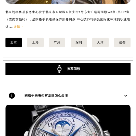
福建省莆田市城厢区霞林街道荔华东大道朗格售后服务中心（需提前预约）
北京朗格售后服务中心位于北京市东城区东长安街1号东方广场写字楼W3座6层602室
上
福建省三明市三元区东乾二路朗格售后服务中心（需提前预约）
（需提前预约），是朗格手表维修保养服务网点,中心技师均接受国际化标准的职业培
（
福建省漳州市龙文区步港路朗格售后服务中心（需提前预约）
训....
详情 >
训..
江苏省常州市新北区龙锦路1590号现代传媒中心5号楼10层1008室朗格售后服务中心（需提前预约）
江苏省淮安市清江浦区淮海北路朗格售后服务中心（需提前预约）
北京
上海
广州
深圳
天津
成都
江苏省连云港市海州区通灌北路朗格售后服务中心（需提前预约）
江苏省南京市秦淮区中山南路1号南京中心22层22-C1-C3室朗格售后服务中心（需提前预约）
江苏省宿迁市宿城区西湖路朗格售后服务中心（需提前预约）
推荐阅读
江苏省泰州市海陵区永定东路399号置地商务中心东塔（华润万象城）17层1706室朗格售后服务中心（需提前预约）
江苏省徐州市鼓楼区淮海东路29号苏宁广场IFC国际金融中心35层3508室朗格售后服务中心（需提前预约）
江苏省盐城市盐都区世纪大道5号盐城金融城写字楼1号楼16层1604室朗格售后服务中心（需提前预约）
1
朗格手表表壳有划痕怎么处理
江苏省扬州市邗江区国展路29号星耀天地写字楼1号楼18层1803室朗格售后服务中心（需提前预约）
江苏省镇江市京口区中山东路朗格售后服务中心（需提前预约）
江西省抚州市临川区赣东大道朗格售后服务中心（需提前预约）
江西省赣州市章贡区文清路朗格售后服务中心（需提前预约）
江西省吉安市吉州区井冈山大道朗格售后服务中心（需提前预约）