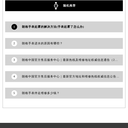
澳门特别行政区风顺堂区南湾大马路朗格售后服务中心（需提前预约）
随机推荐
澳门特别行政区花地玛堂区关闸广场朗格售后服务中心（需提前预约）
澳门特别行政区花王堂区大三巴商圈朗格售后服务中心（需提前预约）
1
朗格手表起雾的解决方法(手表起雾了怎么办)
澳门特别行政区嘉模堂区官也街朗格售后服务中心（需提前预约）
澳门省路氹城市金光大道朗格售后服务中心（需提前预约）
2
朗格手表进水的原因有哪些？
澳门特别行政区望德堂区塔石广场朗格售后服务中心（需提前预约）
福建省福州市鼓楼区五四路128-1号恒力城写字楼15层03室朗格售后服务中心（需提前预约）
3
朗格中国官方售后服务中心｜最新热线及维修地址权威信息通告（2026年7月最新）
福建省厦门市思明区湖滨东路95号万象城华润大厦B座11层1104室朗格售后服务中心（需提前预约）
广东省潮州市潮安区新风路与潮汕路交汇处朗格售后服务中心（需提前预约）
4
朗格中国官方售后服务中心｜最新官方地址和维修热线权威信息公告（2026年7月最新）
广东省广州市天河区天河路230号万菱汇国际中心A塔7层704室朗格售后服务中心（需提前预约）
广东省广州市越秀区环市东路371-375号世界贸易中心大厦南塔15层1507室朗格售后服务中心（需提前预约）
5
朗格手表停走维修多少钱？
广东省河源市源城区越王大道朗格售后服务中心（需提前预约）
广东省惠州市惠城区江北文昌一路7号华贸大厦1座30层3005室朗格售后服务中心（需提前预约）
广东省江门市蓬江区广场西路朗格售后服务中心（需提前预约）
广东省揭阳市榕城进贤门步行街朗格售后服务中心（需提前预约）
广东省茂名市电白区水东街道迎宾大道朗格售后服务中心（需提前预约）