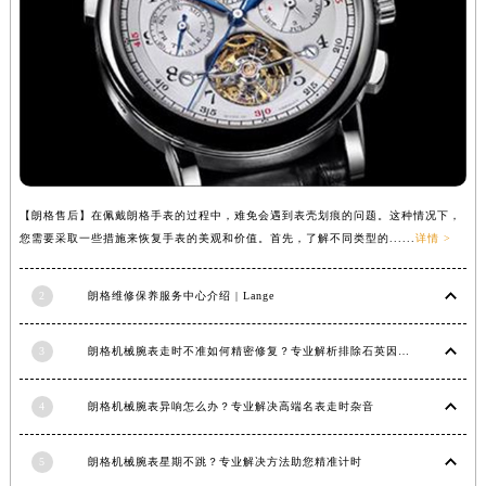
江西省景德镇市珠山区珠山中路朗格售后服务中心（需提前预约）
江西省九江市浔阳区浔阳路朗格售后服务中心（需提前预约）
江西省南昌市红谷滩新区红谷中大道998号绿地双子塔（中央广场）A1座办公楼14层1407室朗格售后服务中心（需提前预约）
江西省萍乡市安源区萍安北大道与康庄路交叉口朗格售后服务中心（需提前预约）
江西省上饶市信州区滨江西路朗格售后服务中心（需提前预约）
江西省新余市渝水区北湖西路朗格售后服务中心（需提前预约）
江西省宜春市袁州区中山中路朗格售后服务中心（需提前预约）
【朗格售后】在佩戴朗格手表的过程中，难免会遇到表壳划痕的问题。这种情况下，
江西省鹰潭市月湖区胜利东路朗格售后服务中心（需提前预约）
您需要采取一些措施来恢复手表的美观和价值。首先，了解不同类型的......
详情 >
山东省德州市德城区东风中路朗格售后服务中心（需提前预约）
山东省东营市东营区济南路朗格售后服务中心（需提前预约）
2
朗格维修保养服务中心介绍 | Lange
山东省济南市历下区经十路11111号华润中心写字楼（万象城）15层1508室朗格售后服务中心（需提前预约）
3
朗格机械腕表走时不准如何精密修复？专业解析排除石英因素
山东省济宁市任城区太白楼路朗格售后服务中心（需提前预约）
山东省莱芜市文化南路8号银座商城名表维修一楼名表维修朗格售后服务中心（需提前预约）
4
朗格机械腕表异响怎么办？专业解决高端名表走时杂音
山东省临沂市兰山区解放路朗格售后服务中心（需提前预约）
山东省日照市东港区烟台路朗格售后服务中心（需提前预约）
5
朗格机械腕表星期不跳？专业解决方法助您精准计时
山东省泰安市泰山区财源街道泰山大街朗格售后服务中心（需提前预约）