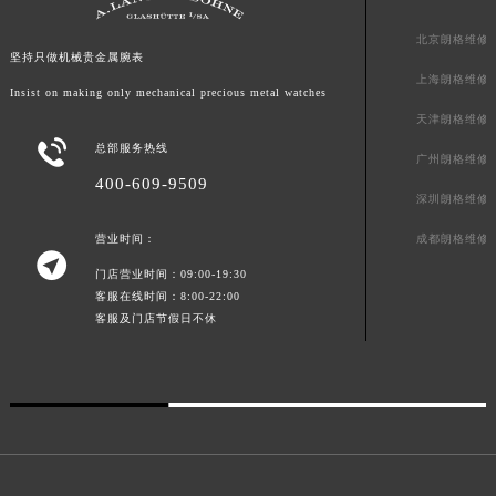
北京朗格维修
坚持只做机械贵金属腕表
上海朗格维修
Insist on making only mechanical precious metal watches
天津朗格维修

总部服务热线
广州朗格维修
400-609-9509
深圳朗格维修
成都朗格维修
营业时间：

门店营业时间：09:00-19:30
客服在线时间：8:00-22:00
客服及门店节假日不休