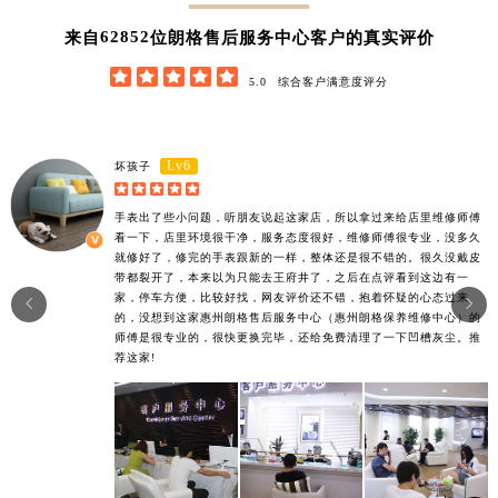
62852
来自
位朗格售后服务中心客户的真实评价





5.0
综合客户满意度评分
Lv6
坏孩子





手表出了些小问题，听朋友说起这家店，所以拿过来给店里维修师傅
看一下，店里环境很干净，服务态度很好，维修师傅很专业，没多久
就修好了，修完的手表跟新的一样，整体还是很不错的。很久没戴皮
带都裂开了，本来以为只能去王府井了，之后在点评看到这边有一
家，停车方便，比较好找，网友评价还不错，抱着怀疑的心态过来


的，没想到这家惠州朗格售后服务中心（惠州朗格保养维修中心）的
师傅是很专业的，很快更换完毕，还给免费清理了一下凹槽灰尘。推
荐这家!