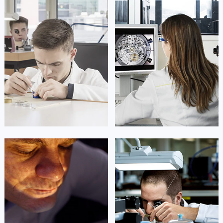
凯罗尔·切尔西
达芙妮·克劳迪娅
资深朗格技师
资深朗格技师
是朗格售后服务中心
是朗格售后服务中心
(朗格保养维修中心)
(朗格保养维修中心)
的高级技师之一
的高级技师之一
Beijing lange Maintain center
Shanghai lange Maintain center