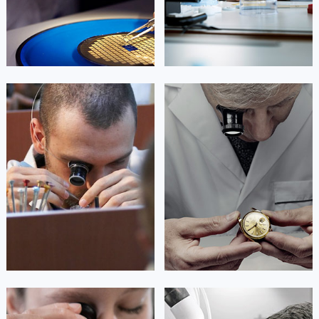


北京朗格维修
上海朗格维修
艾德琳·亚历桑德拉
艾莉森·安吉莉亚
资深朗格技师
资深朗格技师
是朗格售后服务中心
是朗格售后服务中心
(朗格保养维修中心)
(朗格保养维修中心)
的高级技师之一
的高级技师之一
Guangzhou lange Maintain center
Shenzhen lange Maintain center


广州朗格维修
深圳朗格维修
安尼塔·阿普里尔
贝亚特·布兰奇