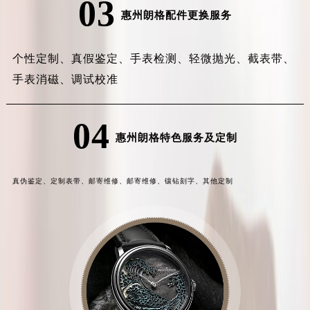
03
惠州朗格配件更换服务
个性定制、
真假鉴定、
手表检测、
轻微抛光、
截表带、
手表消磁、
调试校准
04
惠州朗格特色服务及定制
真伪鉴定、
定制表带、
邮寄维修、
邮寄维修、
镶钻刻字、
其他定制