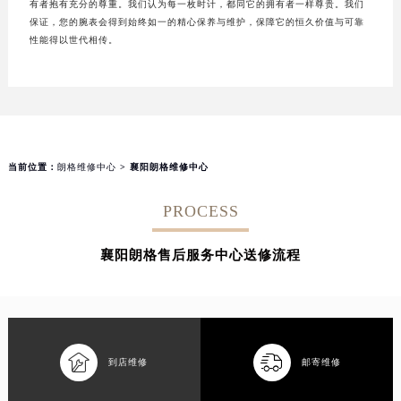
有者抱有充分的尊重。我们认为每一枚时计，都同它的拥有者一样尊贵。我们
保证，您的腕表会得到始终如一的精心保养与维护，保障它的恒久价值与可靠
性能得以世代相传。
当前位置：
朗格维修中心
> 襄阳朗格维修中心
PROCESS
襄阳朗格售后服务中心送修流程


到店维修
邮寄维修