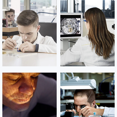
凯罗尔·切尔西
达芙妮·克劳迪娅
资深朗格技师
资深朗格技师
是朗格售后服务中心
是朗格售后服务中心
(朗格保养维修中心)
(朗格保养维修中心)
的高级技师之一
的高级技师之一
Beijing lange Maintain center
Shanghai lange Maintain center