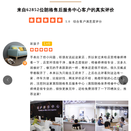
62852
来自
位朗格售后服务中心客户的真实评价





5.0
综合客户满意度评分
Lv6
坏孩子





手表出了些小问题，听朋友说起这家店，所以拿过来给店里维修师傅
看一下，店里环境很干净，服务态度很好，维修师傅很专业，没多久
就修好了，修完的手表跟新的一样，整体还是很不错的。很久没戴皮
带都裂开了，本来以为只能去王府井了，之后在点评看到这边有一
家，停车方便，比较好找，网友评价还不错，抱着怀疑的心态过来


的，没想到这家襄阳朗格售后服务中心（襄阳朗格保养维修中心）的
师傅是很专业的，很快更换完毕，还给免费清理了一下凹槽灰尘。推
荐这家!