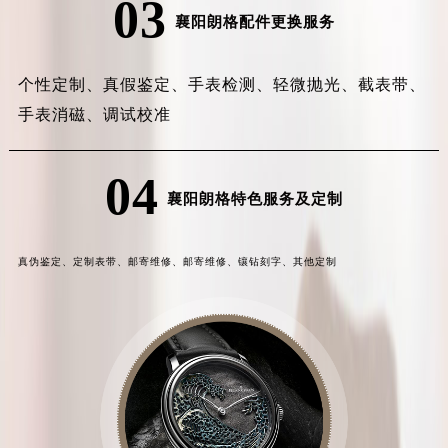
03
襄阳朗格配件更换服务
个性定制、
真假鉴定、
手表检测、
轻微抛光、
截表带、
手表消磁、
调试校准
04
襄阳朗格特色服务及定制
真伪鉴定、
定制表带、
邮寄维修、
邮寄维修、
镶钻刻字、
其他定制