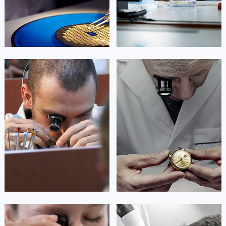


北京朗格维修
上海朗格维修
艾德琳·亚历桑德拉
艾莉森·安吉莉亚
资深朗格技师
资深朗格技师
是朗格售后服务中心
是朗格售后服务中心
(朗格保养维修中心)
(朗格保养维修中心)
的高级技师之一
的高级技师之一
Guangzhou lange Maintain center
Shenzhen lange Maintain center


广州朗格维修
深圳朗格维修
安尼塔·阿普里尔
贝亚特·布兰奇