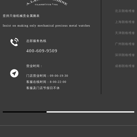
北京朗格维修
坚持只做机械贵金属腕表
上海朗格维修
Insist on making only mechanical precious metal watches
天津朗格维修

总部服务热线
广州朗格维修
400-609-9509
深圳朗格维修
成都朗格维修
营业时间：

门店营业时间：09:00-19:30
客服在线时间：8:00-22:00
客服及门店节假日不休