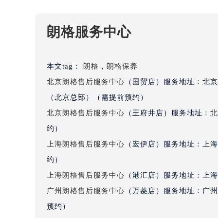
黑龙江省大庆市萨尔图区会战大街朗
黑龙江省鹤岗市向阳区红军路朗格售
朗格服务中心
黑龙江省黑河市爱辉区中央街朗格售
黑龙江省鸡西市鸡冠区红军路朗格售
黑龙江省佳木斯市向阳区长安路朗格
本文tag：
朗格
，
朗格保养
黑龙江省牡丹江市东安区太平路朗格
北京朗格售后服务中心
（国贸店）服务地址：北京
黑龙江省七台河市桃山区大同街朗格
（北京总部）（需提前预约）
黑龙江省齐齐哈尔市龙沙区龙华路朗
北京朗格售后服务中心
（王府井店）服务地址：北
黑龙江省双鸭山市尖山区新兴大街朗
约）
黑龙江省绥化市北林区新华街与康庄
黑龙江省伊春市伊美区通河路朗格售
上海朗格售后服务中心
（宏伊店）服务地址：上海
吉林省白城市洮北区明仁南街朗格售
约）
吉林省白山市浑江区浑江大街朗格售
上海朗格售后服务中心
（港汇店）服务地址：上海市
吉林省吉林市船营区河南街朗格售后
广州朗格售后服务中心
（万菱店）服务地址：广州
吉林省辽源市龙山区人民大街朗格售
预约）
吉林省梅河口市新华街道梅河大街朗