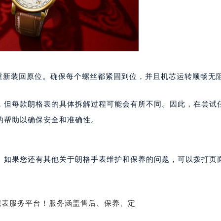
楼1224室（需提前预约）
大厦B座12楼03室（需提前预约）
心写字楼A座7楼709室（需提前预约）
2层04室（需提前预约）
心A座907室（需提前预约）
A座(旺进大厦)18层09室（需提前预约）
重新装回原位。确保每个螺丝都紧固到位，并且机芯运转顺畅无
国际金融中心14楼14D（需提前预约）
广场写字楼10层06室（需提前预约）
，但每款朗格表的具体拆解过程可能会有所不同。因此，在尝试
心写字楼B座13层07室（需提前预约）
的帮助以确保安全和准确性。
安国际中心E座6楼10室（需提前预约）
B座17层1707室（需提前预约）
写字楼A座10层1002室（需提前预约）
。如果您还有其他关于朗格手表维护和保养的问题，可以拨打页面
心东1幢20楼2002室（需提前预约）
街70号华润万象城写字楼（鄂尔多斯大厦）23层2326室（需
州中心写字楼21层2102室（需提前预约）
国际金融中心写字楼20层01室（需提前预约）