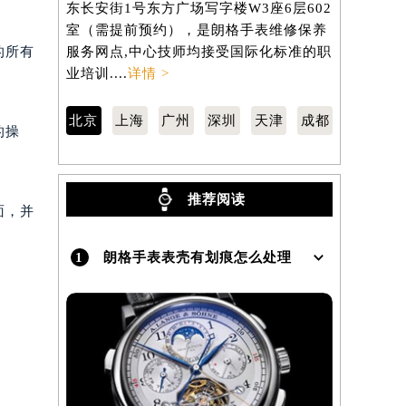
东长安街1号东方广场写字楼W3座6层602
虹桥路3号港
室（需提前预约），是朗格手表维修保养
室（需提前
）
的所有
服务网点,中心技师均接受国际化标准的职
服务网点,
业培训....
详情 >
业培训....
详
北京
上海
广州
深圳
天津
成都
的操
推荐阅读
面，并
1
朗格手表表壳有划痕怎么处理