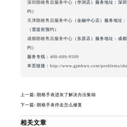
深圳朗格售后服务中心
（华润店）服务地址：深圳市
吉林省四平市铁东区紫气大路与南九
约）
吉林省松原市宁江区五环大街朗格售
吉林省通化市东昌区环通乡江南大街
天津朗格售后服务中心
（金融中心店）服务地址：天
吉林省延边市延吉市解放路朗格售后
（需提前预约）
辽宁省鞍山市铁东区站前街朗格售后
成都朗格售后服务中心
（东原店）服务地址：成都市
辽宁省本溪市平山区胜利路朗格售后
约）
辽宁省朝阳市双塔区新华路朗格售后
服务专线：
400-609-9509
辽宁省丹东市振兴区七经街朗格售后
本页链接：
http://www.gjmbwx.com/problems/sh
辽宁省抚顺市新抚区东一路朗格售后
辽宁省阜新市海州区解放大街朗格售
辽宁省葫芦岛市连山区中央路朗格售
辽宁省锦州市古塔区中央大街朗格售
上一篇:
朗格手表进灰了解决办法集锦
辽宁省辽阳市白塔区新运大街朗格售
下一篇:
朗格手表停走怎么修复
辽宁省盘锦市兴隆台区石油大街朗格
辽宁省铁岭市银州区南马路朗格售后
相关文章
辽宁省营口市站前区市府路与渤海大