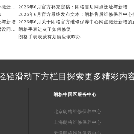
得利名表维修授权店1楼朗格售后服务中心（需提前预约）
2026年6月官方最终发布文本：朗格售后维修保养中心搬迁与新增
2026年6月官方补充定稿：朗格售后网点迁址与新增
得利名表维修授权店1楼朗格售后服务中心（需提前预约）
总
国际中心D座11层1102室朗格售后服务中心（北京总部）（需
迁与新增
广场W3座6层602室朗格售后服务中心（需提前预约）
2026年5月朗格官方维修服务中心网点迁址与保养点增设同步进行通知内容公示
朗格手表进灰了如何修复
朗格手表表蒙有划痕应该咋办
先天下朗格售后服务中心（需提前预约）
特大街朗格售后服务中心（需提前预约）
街朗格售后服务中心（需提前预约）
3号王府井百货名表维修朗格售后服务中心（需提前预约）
格售后服务中心（需提前预约）
轻轻滑动下方栏目探索更多精彩内
霍洛街朗格售后服务中心（需提前预约）
央街朗格售后服务中心（需提前预约）
朗格中国区服务中心
街朗格售后服务中心（需提前预约）
路朗格售后服务中心（需提前预约）
北京朗格维修保养中心
大街朗格售后服务中心（需提前预约）
市光明街与额尔敦路交叉口朗格售后服务中心（需提前预约）
上海朗格维修保养中心
安大街朗格售后服务中心（需提前预约）
天津朗格维修保养中心