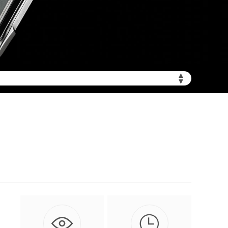
▲
加拨“+86”）
▼

的