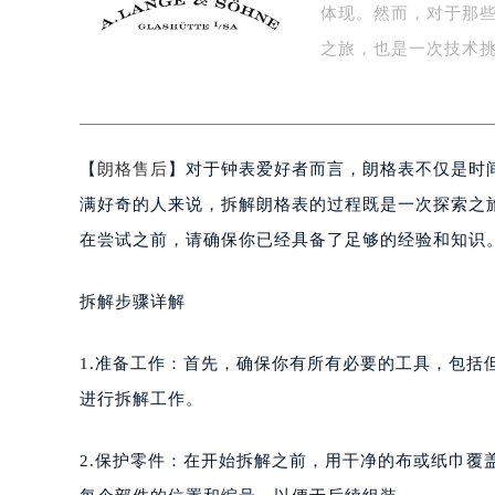
体现。然而，对于那
盐城市盐都区世纪大道5号盐城金融城写
泰州市海陵区永定东路399号置地商
之旅，也是一次技术
宁波市江北区大闸南路500号来福士广
杭州市上城区钱江路1366号华润大厦
金华市金东区东市南街777号金华万达
【
朗格售后
】对于钟表爱好者而言，朗格表不仅是时
绍兴市越城区胜利东路379号世茂天
嘉兴市南湖区广益路705号嘉兴世界贸
满好奇的人来说，拆解朗格表的过程既是一次探索之
南昌市红谷滩新区红谷中大道998号
在尝试之前，请确保你已经具备了足够的经验和知识
济南市历下区经十路11111号华润中
广州市天河区天河路230号万菱汇国
拆解步骤详解
广州市越秀区环市东路371-375号
深圳市罗湖区深南东路5001号华润大
1.准备工作：首先，确保你有所有必要的工具，包
惠州市惠城区江北文昌一路7号华贸大
进行拆解工作。
厦门市思明区湖滨东路95号华润大厦写
福州市鼓楼区五四路128-1号恒力城
2.保护零件：在开始拆解之前，用干净的布或纸巾
成都市锦江区人民东路6号SAC东原中