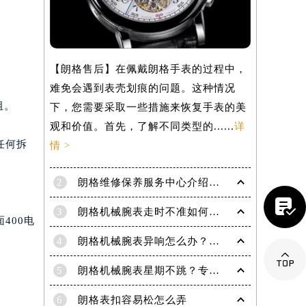
【朗格售后】在佩戴朗格手表的过程中，
难免会遇到表壳划痕的问题。这种情况
阻。
下，您需要采取一些措施来恢复手表的美
观和价值。首先，了解不同类型的......
详
任何拆
情 >
2
朗格维修保养服务中心介绍 | Lange

3
朗格机械腕表走时不准如何精密修复？专业解析排除石英因素
400电
4
朗格机械腕表异响怎么办？专业解决高端名表走时杂音

提前预约）
5
朗格机械腕表星期不跳？专业解决方法助您精准计时
6
朗格表扣容易松怎么弄