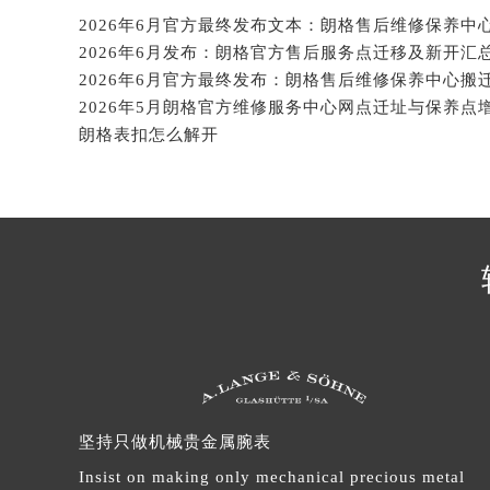
辽宁省沈阳市沈河区中街路137号亨
辽宁省沈阳市沈河区中街路83号亨
2026年6月发布：朗格官方售后服务点迁移及新开汇
北京市朝阳区建国门外大街甲6号华熙
2026年6月官方最终发布：朗格售后维修保养中心搬
北京市东城区东长安街1号王府井东方
朗格表扣怎么解开
河北省保定市竞秀区朝阳北大街北国
内蒙古自治区阿拉善盟市左旗土尔扈
内蒙古自治区巴彦淖尔市临河区新华
内蒙古自治区包头市青山区幸福路甲
内蒙古自治区赤峰市红山区哈达街朗
内蒙古自治区鄂尔多斯市东胜区伊金
内蒙古自治区呼伦贝尔市海拉尔区中
内蒙古自治区通辽市科尔沁区明仁大
内蒙古自治区乌海市海勃湾区人民南
内蒙古自治区乌兰察布市集宁区恩和
坚持只做机械贵金属腕表
内蒙古自治区锡林郭勒盟市锡林浩特
内蒙古自治区兴安盟市乌兰浩特市兴
Insist on making only mechanical precious metal