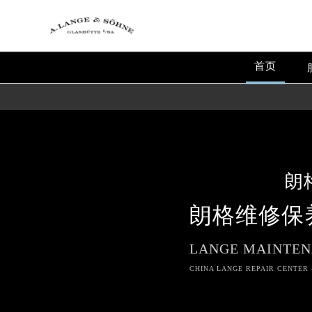
首页
朗
朗格维修保
LANGE MAINTEN
CHINA LANGE REPAIR CENTER 