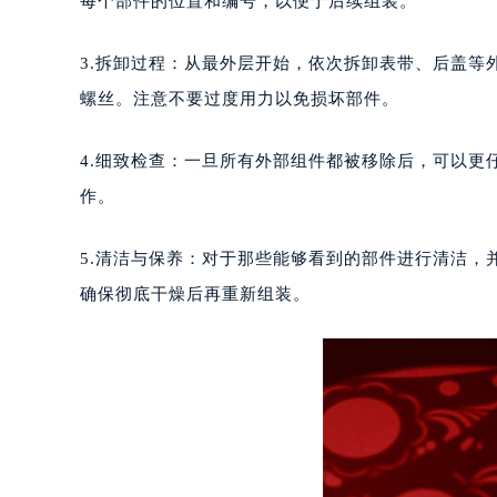
每个部件的位置和编号，以便于后续组装。
重庆市江北区观音桥步行街2号融恒时
长沙市芙蓉区定王台街道建湘路393
3.拆卸过程：从最外层开始，依次拆卸表带、后盖
郑州市二七区铭功路10号华润大厦写字
螺丝。注意不要过度用力以免损坏部件。
太原市迎泽区解放路15号亨得利名
沈阳市沈河区中街路137号亨得利名
4.细致检查：一旦所有外部组件都被移除后，可以更
沈阳市沈河区中街路83号亨得利名
作。
乌鲁木齐市天山区红山路26号时代广场
温州市鹿城区锦绣路1067号置信广场
5.清洁与保养：对于那些能够看到的部件进行清洁
哈尔滨市道里区友谊西路600号富力中
确保彻底干燥后再重新组装。
大连市中山区人民路15号国际金融大
佛山市禅城区季华五路57号万科金融中
东莞市东城街道鸿福东路1号民盈国贸
无锡市梁溪区人民中路139号恒隆广场
南通市崇川区工农路57号圆融广场写字
苏州市苏州工业园区星港街199号苏州
武汉市江汉区解放大道686号世界贸易