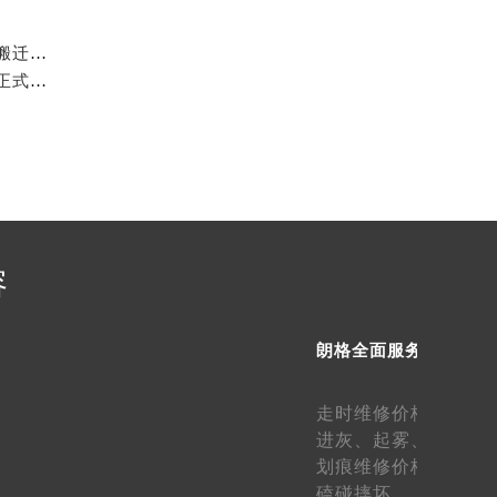
2026年6月官方最终发布文本：朗格售后维修保养中心搬迁与新增事项
提前预约）
2026年6月关于朗格官方维修保养中心网点搬迁新增的正式文件发布
容
朗格全面服务
走时维修价格、
走快
进灰、
起雾、
生锈维
划痕维修价格、
表壳
磕碰摔坏