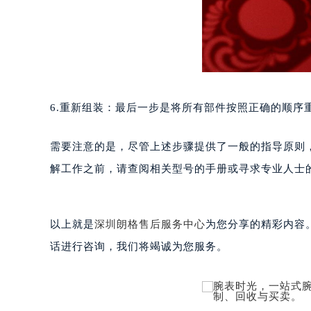
南宁市青秀区金湖路59号地王大厦12
合肥市蜀山区潜山路111号万象城华润
泉州市丰泽区宝洲路729号浦西万达中
青岛市南区山东路6号华润大厦B座2
烟台市芝罘区胜利路139号万达金融中
长春市朝阳区西安大路727号中银大厦
6.重新组装：最后一步是将所有部件按照正确的顺序
贵阳市南明区都司高架桥路33号亨特
昆明市盘龙区北京路928号同德昆明
需要注意的是，尽管上述步骤提供了一般的指导原则
石家庄市长安区中山东路39号勒泰中
解工作之前，请查阅相关型号的手册或寻求专业人士
西安市碑林区南关正街88号华侨城长
海口市龙华区金贸东路5号海口华润大厦
唐山市路南区新华东道100号万达广场
以上就是
深圳朗格售后服务中心
为您分享的精彩内容
台州市椒江区东海大道1800号腾达中
话进行咨询，我们将竭诚为您服务。
内蒙古自治区呼和浩特市玉泉区大学西
甘肃省兰州市七里河区西津西路16号兰
重庆市解放碑渝中区民权路28号英利