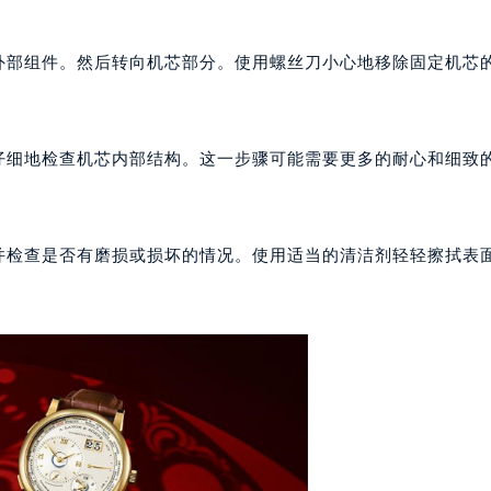
代广场写字楼9层902室（需提前预约）
号世茂环球金融中心写字楼（芙蓉广场）10层13室（需提前预约
等外部组件。然后转向机芯部分。使用螺丝刀小心地移除固定机芯
楼29层2905室（需提前预约）
表服务中心（品牌授权店）3层整层（需提前预约）
表服务中心（品牌授权店）1层整层（需提前预约）
仔细地检查机芯内部结构。这一步骤可能需要更多的耐心和细致
表服务中心（品牌授权店）1层整层（需提前预约）
（CCMALL）C座17层17-B（需提前预约）
10层1015室（需提前预约）
，并检查是否有磨损或损坏的情况。使用适当的清洁剂轻轻擦拭表
心T2座写字楼29层03室（需提前预约）
厦7层G室（需提前预约）
心C座12层1205室（需提前预约）
中心T1写字楼9层907室（需提前预约）
写字楼1座11层1104室（需提前预约）
楼16层1603室（需提前预约）
中心办公楼C座22层08室（需提前预约）
大厦38层09室（需提前预约）