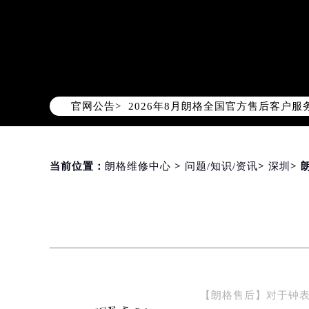
2026年8月朗格中国区售后服务网络
2026年8月朗格全国官方售后客户服务热线
官网公告>
朗格官方全国统一服务热线400-60
2026年8月朗格售后服务中心最新网
北京市朝阳区建国门外大街甲6号华熙
北京市东城区东长安街1号东方广场写
当前位置：
朗格维修中心
>
问题/知识/资讯
>
深圳
>
天津市和平区赤峰道136号天津国际金
上海市徐汇区虹桥路3号港汇中心写字楼
上海市黄浦区南京东路299号宏伊国
南京市秦淮区中山南路1号（新街口）
常州市新北区龙锦路1590号现代传媒
徐州市鼓楼区淮海东路29号苏宁广场I
【朗格售后】对于钟
扬州市邗江区国展路29号星耀天地写字