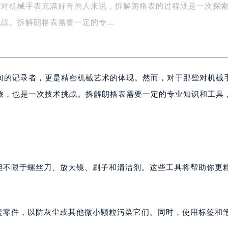
些对机械手表充满好奇的人来说，拆解朗格表的过程既是一次探
字楼1号楼16层1604室（需提前预约）
务中心东塔写字楼（华润万象城）17层1706室（需提前预约）
挑战。拆解朗格表需要一定的专…
场办公楼20层2009室（需提前预约）
写字楼A座5层503-5室（需提前预约）
广场写字楼4号楼22层2209室（需提前预约）
间的记录者，更是精密机械艺术的体现。然而，对于那些对机械
际中心写字楼8层805室（需提前预约）
易中心写字楼A座13层1304室（需提前预约）
旅，也是一次技术挑战。拆解朗格表需要一定的专业知识和工具
绿地双子塔（中央广场）A1座办公楼14层07室（需提前预约）
。
心写字楼（万象城）15层1508室（需提前预约）
际中心写字楼A塔7层704室（需提前预约）
世界贸易中心大厦南塔写字楼15层07室（需提前预约）
厦写字楼17层1701室（需提前预约）
括但不限于螺丝刀、放大镜、刷子和清洁剂。这些工具将帮助你更
厦写字楼1座30层05室（需提前预约）
字楼B座11层1104室（需提前预约）
写字楼15层03室（需提前预约）
覆盖零件，以防灰尘或其他微小颗粒污染它们。同时，使用标签和
心写字楼24层2406B室（需提前预约）