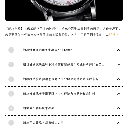
福建省漳州市龙文区步港路朗格售后服务中心（需提前预约）
江苏省常州市新北区龙锦路1590号现代传媒中心5号楼10层1008室朗格售后服务中心（需提前预约）
江苏省淮安市清江浦区淮海北路朗格售后服务中心（需提前预约）
【朗格售后】在佩戴朗格手表的过程中，难免会遇到表壳划痕的问题。这种情况下，
江苏省连云港市海州区通灌北路朗格售后服务中心（需提前预约）
您需要采取一些措施来恢复手表的美观和价值。首先，了解不同类型的......
详情 >
江苏省南京市秦淮区中山南路1号南京中心22层22-C1-C3室朗格售后服务中心（需提前预约）
江苏省宿迁市宿城区西湖路朗格售后服务中心（需提前预约）
2
朗格维修保养服务中心介绍 | Lange
江苏省泰州市海陵区永定东路399号置地商务中心东塔（华润万象城）17层1706室朗格售后服务中心（需提前预约）
江苏省徐州市鼓楼区淮海东路29号苏宁广场IFC国际金融中心35层3508室朗格售后服务中心（需提前预约）
3
朗格机械腕表走时不准如何精密修复？专业解析排除石英因素
江苏省盐城市盐都区世纪大道5号盐城金融城写字楼1号楼16层1604室朗格售后服务中心（需提前预约）
江苏省扬州市邗江区国展路29号星耀天地写字楼1号楼18层1803室朗格售后服务中心（需提前预约）
4
朗格机械腕表异响怎么办？专业解决高端名表走时杂音
江苏省镇江市京口区中山东路朗格售后服务中心（需提前预约）
江西省抚州市临川区赣东大道朗格售后服务中心（需提前预约）
5
朗格机械腕表星期不跳？专业解决方法助您精准计时
江西省赣州市章贡区文清路朗格售后服务中心（需提前预约）
6
朗格表扣容易松怎么弄
江西省吉安市吉州区井冈山大道朗格售后服务中心（需提前预约）
江西省景德镇市珠山区珠山中路朗格售后服务中心（需提前预约）
7
朗格手表外观有划痕解决方法
江西省九江市浔阳区浔阳路朗格售后服务中心（需提前预约）