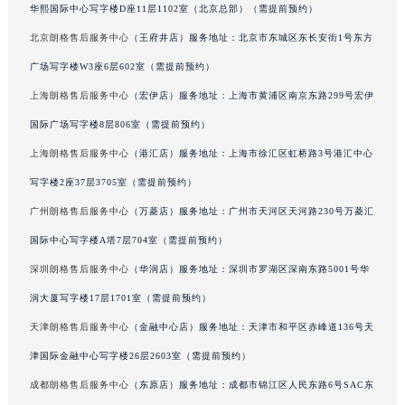
华熙国际中心写字楼D座11层1102室（北京总部）（需提前预约）
吉林省四平市铁东区紫气大路与南九经街交汇处朗格售后服务中心（需提前预约）
北京朗格售后服务中心
（王府井店）服务地址：北京市东城区东长安街1号东方
吉林省松原市宁江区五环大街朗格售后服务中心（需提前预约）
广场写字楼W3座6层602室（需提前预约）
吉林省通化市东昌区环通乡江南大街朗格售后服务中心（需提前预约）
吉林省延边市延吉市解放路朗格售后服务中心（需提前预约）
上海朗格售后服务中心
（宏伊店）服务地址：上海市黄浦区南京东路299号宏伊
辽宁省鞍山市铁东区站前街朗格售后服务中心（需提前预约）
国际广场写字楼8层806室（需提前预约）
辽宁省本溪市平山区胜利路朗格售后服务中心（需提前预约）
上海朗格售后服务中心
（港汇店）服务地址：上海市徐汇区虹桥路3号港汇中心
辽宁省朝阳市双塔区新华路朗格售后服务中心（需提前预约）
写字楼2座37层3705室（需提前预约）
辽宁省丹东市振兴区七经街朗格售后服务中心（需提前预约）
广州朗格售后服务中心
（万菱店）服务地址：广州市天河区天河路230号万菱汇
辽宁省抚顺市新抚区东一路朗格售后服务中心（需提前预约）
国际中心写字楼A塔7层704室（需提前预约）
辽宁省阜新市海州区解放大街朗格售后服务中心（需提前预约）
深圳朗格售后服务中心
（华润店）服务地址：深圳市罗湖区深南东路5001号华
辽宁省葫芦岛市连山区中央路朗格售后服务中心（需提前预约）
辽宁省锦州市古塔区中央大街朗格售后服务中心（需提前预约）
润大厦写字楼17层1701室（需提前预约）
辽宁省辽阳市白塔区新运大街朗格售后服务中心（需提前预约）
天津朗格售后服务中心
（金融中心店）服务地址：天津市和平区赤峰道136号天
辽宁省盘锦市兴隆台区石油大街朗格售后服务中心（需提前预约）
津国际金融中心写字楼26层2603室（需提前预约）
辽宁省铁岭市银州区南马路朗格售后服务中心（需提前预约）
成都朗格售后服务中心
（东原店）服务地址：成都市锦江区人民东路6号SAC东
辽宁省营口市站前区市府路与渤海大街交叉口朗格售后服务中心（需提前预约）