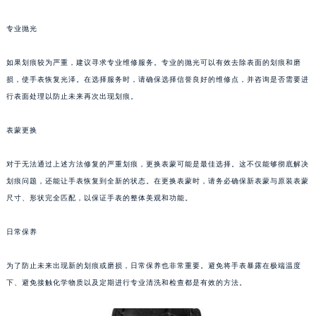
重庆市江北区观音桥步行街2号融恒时代广场写字楼9层902室（需提前预约）
专业抛光
长沙市芙蓉区定王台街道建湘路393号世茂环球金融中心写字楼（芙蓉广场）10层13室（需提前预约）
郑州市二七区铭功路10号华润大厦写字楼29层2905室（需提前预约）
如果划痕较为严重，建议寻求专业维修服务。专业的抛光可以有效去除表面的划痕和磨
太原市迎泽区解放路15号亨得利名表服务中心（品牌授权店）3层整层（需提前预约）
损，使手表恢复光泽。在选择服务时，请确保选择信誉良好的维修点，并咨询是否需要进
沈阳市沈河区中街路137号亨得利名表服务中心（品牌授权店）1层整层（需提前预约）
行表面处理以防止未来再次出现划痕。
沈阳市沈河区中街路83号亨得利名表服务中心（品牌授权店）1层整层（需提前预约）
表蒙更换
乌鲁木齐市天山区红山路26号时代广场（CCMALL）C座17层17-B（需提前预约）
温州市鹿城区锦绣路1067号置信广场10层1015室（需提前预约）
对于无法通过上述方法修复的严重划痕，更换表蒙可能是最佳选择。这不仅能够彻底解决
哈尔滨市道里区友谊西路600号富力中心T2座写字楼29层03室（需提前预约）
划痕问题，还能让手表恢复到全新的状态。在更换表蒙时，请务必确保新表蒙与原装表蒙
大连市中山区人民路15号国际金融大厦7层G室（需提前预约）
尺寸、形状完全匹配，以保证手表的整体美观和功能。
佛山市禅城区季华五路57号万科金融中心C座12层1205室（需提前预约）
东莞市东城街道鸿福东路1号民盈国贸中心T1写字楼9层907室（需提前预约）
日常保养
无锡市梁溪区人民中路139号恒隆广场写字楼1座11层1104室（需提前预约）
为了防止未来出现新的划痕或磨损，日常保养也非常重要。避免将手表暴露在极端温度
南通市崇川区工农路57号圆融广场写字楼16层1603室（需提前预约）
下、避免接触化学物质以及定期进行专业清洗和检查都是有效的方法。
苏州市苏州工业园区星港街199号苏州中心办公楼C座22层08室（需提前预约）
武汉市江汉区解放大道686号世界贸易大厦38层09室（需提前预约）