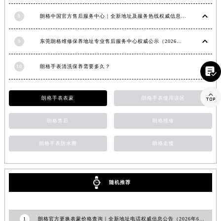
江西省南昌市红谷滩新区红谷中大道998号绿地双子塔（中央广场）A1座办公楼14层1407室朗格售后服务中心（需提前预约）
8
朗格中国官方售后服务中心｜全新地址及服务热线权威信息声明（2026年6月最新）
江西省萍乡市安源区萍安北大道与康庄路交叉口朗格售后服务中心（需提前预约）
江西省上饶市信州区滨江西路朗格售后服务中心（需提前预约）
9
东莞朗格维修保养地址专业售后服务中心权威公示（2026年7月最新）
江西省新余市渝水区北湖西路朗格售后服务中心（需提前预约）
江西省宜春市袁州区中山中路朗格售后服务中心（需提前预约）
10
朗格手表清洗保养需要多久？

江西省鹰潭市月湖区胜利东路朗格售后服务中心（需提前预约）
山东省德州市德城区东风中路朗格售后服务中心（需提前预约）

朗格手表表蒙
朗格手表使用误区
山东省东营市东营区济南路朗格售后服务中心（需提前预约）
山东省济南市历下区经十路11111号华润中心写字楼（万象城）15层1508室朗格售后服务中心（需提前预约）
朗格售后
朗格维修
山东省济宁市任城区太白楼路朗格售后服务中心（需提前预约）
朗格手表防水圈
朗格走慢
山东省莱芜市文化南路8号银座商城名表维修一楼名表维修朗格售后服务中心（需提前预约）
山东省临沂市兰山区解放路朗格售后服务中心（需提前预约）
山东省日照市东港区烟台路朗格售后服务中心（需提前预约）
随机推荐
山东省泰安市泰山区财源街道泰山大街朗格售后服务中心（需提前预约）
山东省威海市环翠区新威海路89号振华商厦一楼名表维修朗格售后服务中心（需提前预约）
山东省潍坊市奎文区东风东街朗格售后服务中心（需提前预约）
1
朗格官方更换表蒙价格查询｜全新地址电话权威信息公告（2026年6月最新）