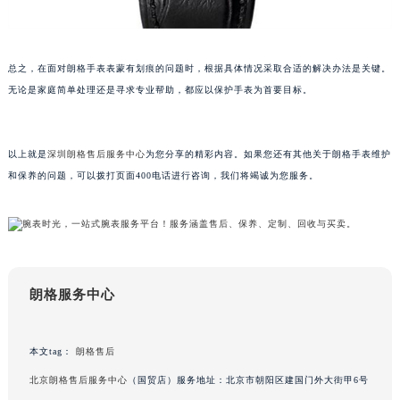
黑龙江省大庆市萨尔图区会战大街朗格售后服务中心（需提前预约）
黑龙江省鹤岗市向阳区红军路朗格售后服务中心（需提前预约）
黑龙江省黑河市爱辉区中央街朗格售后服务中心（需提前预约）
总之，在面对朗格手表表蒙有划痕的问题时，根据具体情况采取合适的解决办法是关键。
无论是家庭简单处理还是寻求专业帮助，都应以保护手表为首要目标。
黑龙江省鸡西市鸡冠区红军路朗格售后服务中心（需提前预约）
黑龙江省佳木斯市向阳区长安路朗格售后服务中心（需提前预约）
黑龙江省牡丹江市东安区太平路朗格售后服务中心（需提前预约）
以上就是
深圳朗格售后服务中心
为您分享的精彩内容。如果您还有其他关于朗格手表维护
黑龙江省七台河市桃山区大同街朗格售后服务中心（需提前预约）
和保养的问题，可以拨打页面400电话进行咨询，我们将竭诚为您服务。
黑龙江省齐齐哈尔市龙沙区龙华路朗格售后服务中心（需提前预约）
黑龙江省双鸭山市尖山区新兴大街朗格售后服务中心（需提前预约）
黑龙江省绥化市北林区新华街与康庄路交叉口朗格售后服务中心（需提前预约）
黑龙江省伊春市伊美区通河路朗格售后服务中心（需提前预约）
吉林省白城市洮北区明仁南街朗格售后服务中心（需提前预约）
朗格服务中心
吉林省白山市浑江区浑江大街朗格售后服务中心（需提前预约）
吉林省吉林市船营区河南街朗格售后服务中心（需提前预约）
本文tag：
朗格售后
吉林省辽源市龙山区人民大街朗格售后服务中心（需提前预约）
北京朗格售后服务中心
（国贸店）服务地址：北京市朝阳区建国门外大街甲6号
吉林省梅河口市新华街道梅河大街朗格售后服务中心（需提前预约）