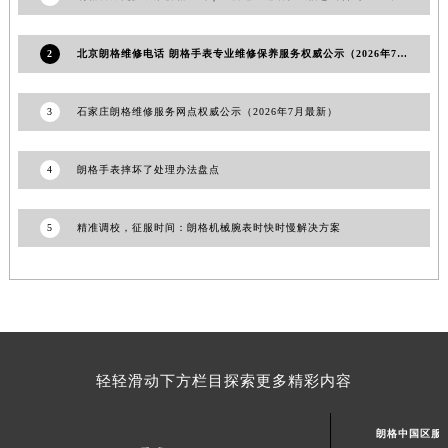
山东省枣庄市滕州市北辛路与善国路交叉口朗格售后服务中心（需提前预约）
山东省淄博市张店区金晶大道朗格售后服务中心（需提前预约）
2
北京朗格维修电话 朗格手表专业维修保养服务权威公示（2026年7月最新）
上海市黄浦区南京东路299号宏伊国际广场写字楼8层806室朗格售后服务中心（需提前预约）
上海市徐汇区虹桥路3号港汇中心2座37层3705室朗格售后服务中心（需提前预约）
3
石家庄朗格维修服务网点权威公示（2026年7月最新）
浙江省杭州市上城区钱江路1366号华润大厦A座5层503-5室朗格售后服务中心（需提前预约）
浙江省湖州市吴兴区劳动路朗格售后服务中心（需提前预约）
4
朗格手表摔坏了处理办法盘点
浙江省嘉兴市南湖区广益路705号嘉兴世界贸易中心A座13层1304室朗格售后服务中心（需提前预约）
浙江省金华市金东区东市南街777号金华万达广场4号楼22楼2209室朗格售后服务中心（需提前预约）
5
精准调校，征服时间：朗格机械腕表时快时慢解决方案
浙江省丽水市莲都区解放街朗格售后服务中心（需提前预约）
浙江省宁波市江北区大闸南路500号来福士广场办公楼20层2009室朗格售后服务中心（需提前预约）
浙江省衢州市柯城区上街朗格售后服务中心（需提前预约）
浙江省绍兴市越城区胜利东路379号世茂天际中心写字楼8层805室朗格售后服务中心（需提前预约）
浙江省舟山市定海区解放东路朗格售后服务中心（需提前预约）
轻轻滑动下方栏目探索更多精彩内容
澳门特别行政区大堂区议事亭前地（新马路）朗格售后服务中心（需提前预约）
澳门特别行政区风顺堂区南湾大马路朗格售后服务中心（需提前预约）
朗格中国区服
澳门特别行政区花地玛堂区关闸广场朗格售后服务中心（需提前预约）