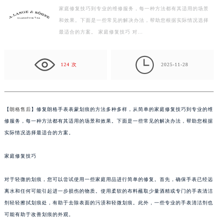
家庭修复技巧到专业的维修服务，每一种方法都有其适用的场景
盐城市盐都区世纪大道5号盐城金融城写字楼1号楼16层1604室（需提前预约）
和效果。下面是一些常见的解决办法，帮助您根据实际情况选择
泰州市海陵区永定东路399号置地商务中心东塔写字楼（华润万象城）17层1706室（需提前预约）
最适合的方案。 家庭修复技巧 对…
宁波市江北区大闸南路500号来福士广场办公楼20层2009室（需提前预约）
杭州市上城区钱江路1366号华润大厦写字楼A座5层503-5室（需提前预约）

金华市金东区东市南街777号金华万达广场写字楼4号楼22层2209室（需提前预约）
124 次
2025-11-28
绍兴市越城区胜利东路379号世茂天际中心写字楼8层805室（需提前预约）
嘉兴市南湖区广益路705号嘉兴世界贸易中心写字楼A座13层1304室（需提前预约）
南昌市红谷滩新区红谷中大道998号绿地双子塔（中央广场）A1座办公楼14层07室（需提前预约）
【
朗格售后
】修复朗格手表表蒙划痕的方法多种多样，从简单的家庭修复技巧到专业的维
济南市历下区经十路11111号华润中心写字楼（万象城）15层1508室（需提前预约）
修服务，每一种方法都有其适用的场景和效果。下面是一些常见的解决办法，帮助您根据
广州市天河区天河路230号万菱汇国际中心写字楼A塔7层704室（需提前预约）
实际情况选择最适合的方案。
广州市越秀区环市东路371-375号世界贸易中心大厦南塔写字楼15层07室（需提前预约）
家庭修复技巧
深圳市罗湖区深南东路5001号华润大厦写字楼17层1701室（需提前预约）
惠州市惠城区江北文昌一路7号华贸大厦写字楼1座30层05室（需提前预约）
对于轻微的划痕，您可以尝试使用一些家庭用品进行简单的修复。首先，确保手表已经远
厦门市思明区湖滨东路95号华润大厦写字楼B座11层1104室（需提前预约）
离水和任何可能引起进一步损伤的物质。使用柔软的布料蘸取少量酒精或专门的手表清洁
福州市鼓楼区五四路128-1号恒力城写字楼15层03室（需提前预约）
剂轻轻擦拭划痕处，有助于去除表面的污渍和轻微划痕。此外，一些专业的手表清洁剂也
成都市锦江区人民东路6号SAC东原中心写字楼24层2406B室（需提前预约）
可能有助于改善划痕的外观。