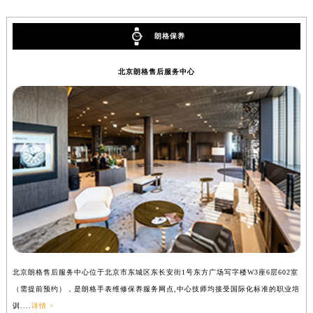
山西省大同市平城区迎宾街朗格售后服务中心（需提前预约）
山西省晋城市城区黄华街朗格售后服务中心（需提前预约）
朗格保养
山西省晋中市榆次区顺城街朗格售后服务中心（需提前预约）
山西省临汾市尧都区解放路朗格售后服务中心（需提前预约）
北京朗格售后服务中心
山西省吕梁市离石区永宁中路与建设街交叉口朗格售后服务中心（需提前预约）
山西省朔州市朔城区怡西路与鄯阳西街交汇处朗格售后服务中心（需提前预约）
山西省忻州市忻府区和平东街与七一南路交叉口朗格售后服务中心（需提前预约）
山西省阳泉市郊区平阳东街与新城大道交叉口朗格售后服务中心（需提前预约）
山西省运城市盐湖区河东街朗格售后服务中心（需提前预约）
山西省长治市潞州区英雄中路朗格售后服务中心（需提前预约）
山西省太原市迎泽区迎泽街道解放路15号亨得利名表维修授权店3楼朗格售后服务中心（需提前预约）
天津市和平区赤峰道136号天津国际金融中心26层2603室朗格售后服务中心（需提前预约）
安徽省安庆市迎江区人民路朗格售后服务中心（需提前预约）
安徽省蚌埠市蚌山区淮河路朗格售后服务中心（需提前预约）
北京朗格售后服务中心位于北京市东城区东长安街1号东方广场写字楼W3座6层602室
上
安徽省亳州市谯城区魏武大道朗格售后服务中心（需提前预约）
（需提前预约），是朗格手表维修保养服务网点,中心技师均接受国际化标准的职业培
（
训....
详情 >
训..
安徽省池州市贵池区长江路朗格售后服务中心（需提前预约）