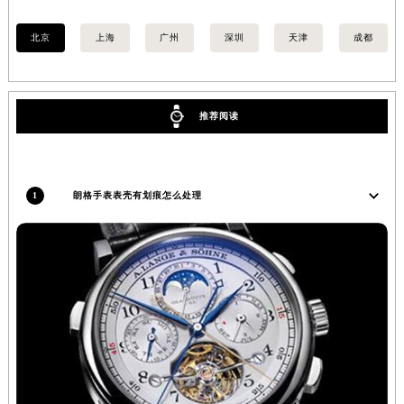
安徽省滁州市琅琊区南谯北路朗格售后服务中心（需提前预约）
北京
上海
广州
深圳
天津
成都
安徽省阜阳市颍州区颍州北路朗格售后服务中心（需提前预约）
安徽省淮北市相山区淮海路朗格售后服务中心（需提前预约）
安徽省淮南市田家庵区国庆中路朗格售后服务中心（需提前预约）
推荐阅读
安徽省黄山市屯溪区黄山西路朗格售后服务中心（需提前预约）
安徽省六安市金安区解放中路朗格售后服务中心（需提前预约）
安徽省马鞍山市雨山区湖南西路朗格售后服务中心（需提前预约）
安徽省宿州市埇桥区人民中路朗格售后服务中心（需提前预约）
1
朗格手表表壳有划痕怎么处理
安徽省铜陵市铜官区石城大道朗格售后服务中心（需提前预约）
安徽省芜湖市镜湖区中山路步行街朗格售后服务中心（需提前预约）
安徽省宣城市宣州区叠嶂西路朗格售后服务中心（需提前预约）
福建省龙岩市新罗区九一南路朗格售后服务中心（需提前预约）
福建省南平市建阳区人民西路朗格售后服务中心（需提前预约）
福建省宁德市蕉城区天湖东路朗格售后服务中心（需提前预约）
福建省莆田市城厢区霞林街道荔华东大道朗格售后服务中心（需提前预约）
福建省三明市三元区东乾二路朗格售后服务中心（需提前预约）