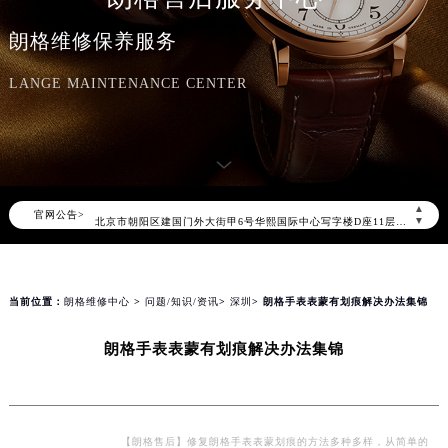
朗格维修保养服务
LANGE MAINTENANCE CENTER
2026年8月朗格中国区售后服务网络优化升级公告
2026年8月朗格全国官方售后客户服务热线：400-609-9509
朗格官方全国统一服务热线400-609-9509，服务覆盖中国大陆、香港、澳门、台湾全部区域（非大陆需加拨“+86”）
2026年8月朗格售后服务中心最新网点地址：
▲
官网公告>
北京市朝阳区建国门外大街甲6号华熙国际中心写字楼D座11层1102室（北京总部）（需提前预约）
▼
北京市东城区东长安街1号东方广场写字楼W3座6层602室（需提前预约）
天津市和平区赤峰道136号天津国际金融中心写字楼26层2603室（需提前预约）
上海市徐汇区虹桥路3号港汇中心写字楼2座37层3705室（需提前预约）
当前位置：
朗格维修中心
>
问题/知识/资讯
>
深圳
> 朗格手表表蒙有划痕解决办法集锦
上海市黄浦区南京东路299号宏伊国际广场写字楼8层806室（需提前预约）
朗格手表表蒙有划痕解决办法集锦
南京市秦淮区中山南路1号（新街口）南京中心写字楼22层C1-1室（需提前预约）
常州市新北区龙锦路1590号现代传媒中心写字楼5号楼10层1008室（需提前预约）
徐州市鼓楼区淮海东路29号苏宁广场IFC国际金融中心写字楼35层3508室（需提前预约）
扬州市邗江区国展路29号星耀天地写字楼1号楼18层1803室（需提前预约）
【朗格售后】修复朗格手表表蒙划痕的方法多种多样，从简单的