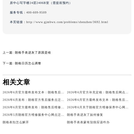
原中心写字楼24层2406B室（需提前预约）
辽宁省沈阳市沈河区中街路137号亨得利名表维修授权店1楼朗格售后服务中心（需提前预约）
服务专线：
400-609-9509
辽宁省沈阳市沈河区中街路83号亨得利名表维修授权店1楼朗格售后服务中心（需提前预约）
本页链接：
http://www.gjmbwx.com/problems/shenzhen/3692.html
北京市朝阳区建国门外大街甲6号华熙国际中心D座11层1102室朗格售后服务中心（北京总部）（需提前预约）
北京市东城区东长安街1号王府井东方广场W3座6层602室朗格售后服务中心（需提前预约）
河北省保定市竞秀区朝阳北大街北国先天下朗格售后服务中心（需提前预约）
内蒙古自治区阿拉善盟市左旗土尔扈特大街朗格售后服务中心（需提前预约）
上一篇:
朗格手表进灰了原因是啥
内蒙古自治区巴彦淖尔市临河区新华街朗格售后服务中心（需提前预约）
下一篇:
朗格日历怎么调整
内蒙古自治区包头市青山区幸福路甲3号王府井百货名表维修朗格售后服务中心（需提前预约）
内蒙古自治区赤峰市红山区哈达街朗格售后服务中心（需提前预约）
相关文章
内蒙古自治区鄂尔多斯市东胜区伊金霍洛街朗格售后服务中心（需提前预约）
内蒙古自治区呼伦贝尔市海拉尔区中央街朗格售后服务中心（需提前预约）
2026年6月官方最终发布文本：朗格售后维修保养中心搬迁与新增
2026年6月官方补充定稿：朗格售后网点迁址与新增
内蒙古自治区通辽市科尔沁区明仁大街朗格售后服务中心（需提前预约）
2026年6月发布：朗格官方售后服务点迁移及新开汇总
2026年6月官方最终发布文本：朗格售后维修保养中心搬迁与新增事项
内蒙古自治区乌海市海勃湾区人民南路朗格售后服务中心（需提前预约）
2026年6月官方最终发布：朗格售后维修保养中心搬迁与新增
2026年6月关于朗格官方维修保养中心网点搬迁新增的正式文件发布
内蒙古自治区乌兰察布市集宁区恩和大街朗格售后服务中心（需提前预约）
2026年5月朗格官方维修服务中心网点迁址与保养点增设同步进行通知内容公示
朗格手表进灰了如何修复
朗格表扣怎么解开
朗格手表表蒙有划痕应该咋办
内蒙古自治区锡林郭勒盟市锡林浩特市光明街与额尔敦路交叉口朗格售后服务中心（需提前预约）
内蒙古自治区兴安盟市乌兰浩特市兴安大街朗格售后服务中心（需提前预约）