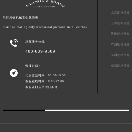
澳门特别行政区花王堂区大三巴商圈朗格售后服务中心（需提前预约）
北京朗格维修
澳门特别行政区嘉模堂区官也街朗格售后服务中心（需提前预约）
坚持只做机械贵金属腕表
澳门省路氹城市金光大道朗格售后服务中心（需提前预约）
上海朗格维修
Insist on making only mechanical precious metal watches
澳门特别行政区望德堂区塔石广场朗格售后服务中心（需提前预约）
天津朗格维修
福建省福州市鼓楼区五四路128-1号恒力城写字楼15层03室朗格售后服务中心（需提前预约）

总部服务热线
广州朗格维修
福建省厦门市思明区湖滨东路95号万象城华润大厦B座11层1104室朗格售后服务中心（需提前预约）
400-609-9509
深圳朗格维修
广东省潮州市潮安区新风路与潮汕路交汇处朗格售后服务中心（需提前预约）
广东省广州市天河区天河路230号万菱汇国际中心A塔7层704室朗格售后服务中心（需提前预约）
成都朗格维修
营业时间：

广东省广州市越秀区环市东路371-375号世界贸易中心大厦南塔15层1507室朗格售后服务中心（需提前预约）
门店营业时间：09:00-19:30
广东省河源市源城区越王大道朗格售后服务中心（需提前预约）
客服在线时间：8:00-22:00
客服及门店节假日不休
广东省惠州市惠城区江北文昌一路7号华贸大厦1座30层3005室朗格售后服务中心（需提前预约）
广东省江门市蓬江区广场西路朗格售后服务中心（需提前预约）
广东省揭阳市榕城进贤门步行街朗格售后服务中心（需提前预约）
广东省茂名市电白区水东街道迎宾大道朗格售后服务中心（需提前预约）
广东省梅州市梅江区金燕大道朗格售后服务中心（需提前预约）
广东省清远市清城区湖西路朗格售后服务中心（需提前预约）