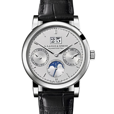
南宁市青秀区金湖路59号地王大厦12楼1224室（需提前预约）
合肥市蜀山区潜山路111号万象城华润大厦B座12楼03室（需提前预约）
泉州市丰泽区宝洲路729号浦西万达中心写字楼A座7楼709室（需提前预约）
青岛市南区山东路6号华润大厦B座22层04室（需提前预约）
烟台市芝罘区胜利路139号万达金融中心A座907室（需提前预约）
长春市朝阳区西安大路727号中银大厦A座(旺进大厦)18层09室（需提前预约）
贵阳市南明区都司高架桥路33号亨特国际金融中心14楼14D（需提前预约）
昆明市盘龙区北京路928号同德昆明广场写字楼10层06室（需提前预约）
石家庄市长安区中山东路39号勒泰中心写字楼B座13层07室（需提前预约）
西安市碑林区南关正街88号华侨城长安国际中心E座6楼10室（需提前预约）
海口市龙华区金贸东路5号海口华润大厦B座17层1707室（需提前预约）
唐山市路南区新华东道100号万达广场写字楼A座10层1002室（需提前预约）
台州市椒江区东海大道1800号腾达中心东1幢20楼2002室（需提前预约）
内蒙古自治区呼和浩特市玉泉区大学西街70号华润万象城写字楼（鄂尔多斯大厦）23层2326室（需提前预约）
甘肃省兰州市七里河区西津西路16号兰州中心写字楼21层2102室（需提前预约）
重庆市解放碑渝中区民权路28号英利国际金融中心写字楼20层01室（需提前预约）