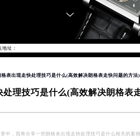
优化升级公告
：400-609-9509
9-9509，服务覆盖中国大陆、香港、澳门、台湾全部区域（非大陆需
点地址：
国际中心写字楼D座11层1102室（北京总部）（需提前预约）
字楼W3座6层602室（需提前预约）
融中心写字楼26层2603室（需提前预约）
2座37层3705室（需提前预约）
 朗格表出现走快处理技巧是什么(高效解决朗格表走快问题的方法)
际广场写字楼8层806室（需提前预约）
快处理技巧是什么(高效解决朗格表走
南京中心写字楼22层C1-1室（需提前预约）
中心写字楼5号楼10层1008室（需提前预约）
FC国际金融中心写字楼35层3508室（需提前预约）
楼1号楼18层1803室（需提前预约）
字楼1号楼16层1604室（需提前预约）
文章中，我将分享一些朗格表出现走快处理技巧是什么相关的案
务中心东塔写字楼（华润万象城）17层1706室（需提前预约）