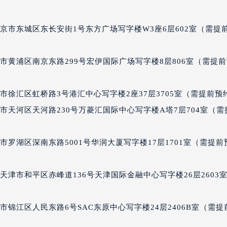
国际中心D座11层1102室朗格售后服务中心（北京总部）（需
广场W3座6层602室朗格售后服务中心（需提前预约）
京市东城区东长安街1号东方广场写字楼W3座6层602室（需提
先天下朗格售后服务中心（需提前预约）
特大街朗格售后服务中心（需提前预约）
市黄浦区南京东路299号宏伊国际广场写字楼8层806室（需提
街朗格售后服务中心（需提前预约）
3号王府井百货名表维修朗格售后服务中心（需提前预约）
格售后服务中心（需提前预约）
徐汇区虹桥路3号港汇中心写字楼2座37层3705室（需提前预
霍洛街朗格售后服务中心（需提前预约）
市天河区天河路230号万菱汇国际中心写字楼A塔7层704室（需
央街朗格售后服务中心（需提前预约）
街朗格售后服务中心（需提前预约）
罗湖区深南东路5001号华润大厦写字楼17层1701室（需提前
路朗格售后服务中心（需提前预约）
大街朗格售后服务中心（需提前预约）
津市和平区赤峰道136号天津国际金融中心写字楼26层2603
市光明街与额尔敦路交叉口朗格售后服务中心（需提前预约）
安大街朗格售后服务中心（需提前预约）
服务中心（需提前预约）
锦江区人民东路6号SAC东原中心写字楼24层2406B室（需提
务中心（需提前预约）