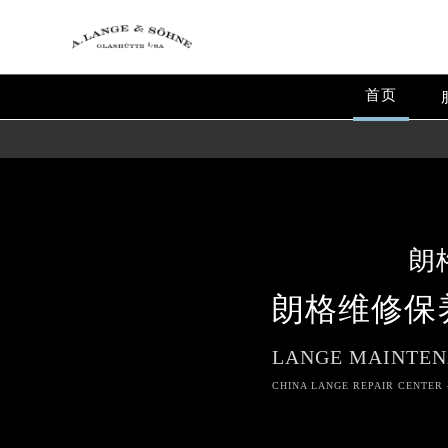
首页
朗
朗格维修保
LANGE MAINTEN
CHINA LANGE REPAIR CENTER 