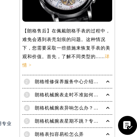
【朗格售后】在佩戴朗格手表的过程中，
难免会遇到表壳划痕的问题。这种情况
下，您需要采取一些措施来恢复手表的美
观和价值。首先，了解不同类型的......
详
情 >
2
朗格维修保养服务中心介绍 | Lange
3
朗格机械腕表走时不准如何精密修复？专业解析排除石英因素
提前预约）
4
朗格机械腕表异响怎么办？专业解决高端名表走时杂音
5
朗格机械腕表星期不跳？专业解决方法助您精准计时

用专业
6
朗格表扣容易松怎么弄