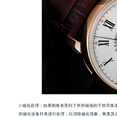
泉州市丰泽区宝洲路729号浦西万达中
青岛市南区山东路6号华润大厦B座2
烟台市芝罘区胜利路139号万达金融中
长春市朝阳区西安大路727号中银大厦
贵阳市南明区都司高架桥路33号亨特
昆明市盘龙区北京路928号同德昆明
石家庄市长安区中山东路39号勒泰中
西安市碑林区南关正街88号华侨城长
海口市龙华区金贸东路5号海口华润大厦
唐山市路南区新华东道100号万达广场
台州市椒江区东海大道1800号腾达中
内蒙古自治区呼和浩特市玉泉区大学西
甘肃省兰州市七里河区西津西路16号兰
重庆市解放碑渝中区民权路28号英利
2.磁化处理：如果朗格表受到了外部磁场的干扰导
黑龙江省大庆市萨尔图区会战大街朗
黑龙江省鹤岗市向阳区红军路朗格售
的磁化设备对表进行处理，以消除磁化现象，恢复其