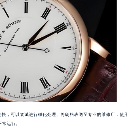
心写字楼A座7楼709室（需提前预约）
2层04室（需提前预约）
心A座907室（需提前预约）
A座(旺进大厦)18层09室（需提前预约）
国际金融中心14楼14D（需提前预约）
广场写字楼10层06室（需提前预约）
心写字楼B座13层07室（需提前预约）
安国际中心E座6楼10室（需提前预约）
B座17层1707室（需提前预约）
写字楼A座10层1002室（需提前预约）
心东1幢20楼2002室（需提前预约）
街70号华润万象城写字楼（鄂尔多斯大厦）23层2326室（需
州中心写字楼21层2102室（需提前预约）
国际金融中心写字楼20层01室（需提前预约）
致走快，可以尝试进行磁化处理。将朗格表送至专业的维修店，使
格售后服务中心（需提前预约）
后服务中心（需提前预约）
正常运行。