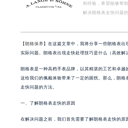
和经验，希望能够帮
宁波市江北区大闸南路500号来福士广
杭州市上城区钱江路1366号华润大厦
解决朗格表走快问题的
金华市金东区东市南街777号金华万达
绍兴市越城区胜利东路379号世茂天
嘉兴市南湖区广益路705号嘉兴世界贸
【
朗格保养
】在这篇文章中，我将分享一些朗格表出
南昌市红谷滩新区红谷中大道998号
济南市历下区经十路11111号华润中
实际问题。朗格表出现走快处理技巧是什么（高效解
广州市天河区天河路230号万菱汇国
广州市越秀区环市东路371-375号
朗格表是一种高档手表品牌，以其精湛的工艺和卓越
深圳市罗湖区深南东路5001号华润大
这给我们的佩戴体验带来了一定的困扰。那么，朗格
惠州市惠城区江北文昌一路7号华贸大
走快问题的方法。
厦门市思明区湖滨东路95号华润大厦写
福州市鼓楼区五四路128-1号恒力城
一、了解朗格表走快的原因
成都市锦江区人民东路6号SAC东原中
重庆市江北区观音桥步行街2号融恒时
在解决问题之前，我们首先需要了解朗格表走快的原
长沙市芙蓉区定王台街道建湘路393