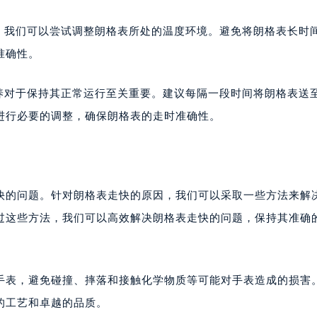
后服务中心（需提前预约）
后服务中心（需提前预约）
此，我们可以尝试调整朗格表所处的温度环境。避免将朗格表长时
售后服务中心（需提前预约）
准确性。
售后服务中心（需提前预约）
售后服务中心（需提前预约）
保养对于保持其正常运行至关重要。建议每隔一段时间将朗格表送
格售后服务中心（需提前预约）
进行必要的调整，确保朗格表的走时准确性。
格售后服务中心（需提前预约）
路交叉口朗格售后服务中心（需提前预约）
后服务中心（需提前预约）
后服务中心（需提前预约）
快的问题。针对朗格表走快的原因，我们可以采取一些方法来解
后服务中心（需提前预约）
过这些方法，我们可以高效解决朗格表走快的问题，保持其准确
服务中心（需提前预约）
后服务中心（需提前预约）
格售后服务中心（需提前预约）
手表，避免碰撞、摔落和接触化学物质等可能对手表造成的损害
经街交汇处朗格售后服务中心（需提前预约）
的工艺和卓越的品质。
后服务中心（需提前预约）