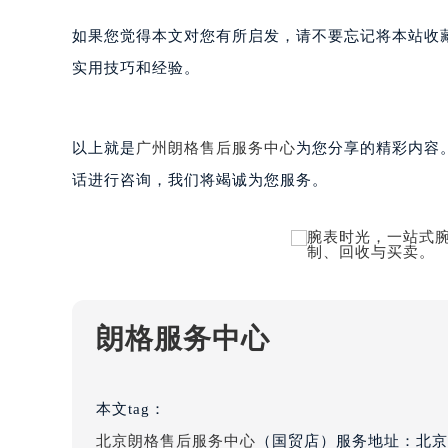
吉林省通化市东昌区环通乡江南大街
如果您觉得本文对您有所启发，请不要忘记将本站收
吉林省延边市延吉市解放路朗格售后
实用技巧和经验。
辽宁省鞍山市铁东区站前街朗格售后
辽宁省本溪市平山区胜利路朗格售后
辽宁省朝阳市双塔区新华路朗格售后
以上就是
广州朗格售后服务中心
为您分享的精彩内容
辽宁省丹东市振兴区七经街朗格售后
话进行咨询，我们将竭诚为您服务。
辽宁省抚顺市新抚区东一路朗格售后
辽宁省阜新市海州区解放大街朗格售
辽宁省葫芦岛市连山区中央路朗格售
辽宁省锦州市古塔区中央大街朗格售
辽宁省辽阳市白塔区新运大街朗格售
辽宁省盘锦市兴隆台区石油大街朗格
朗格服务中心
辽宁省铁岭市银州区南马路朗格售后
辽宁省营口市站前区市府路与渤海大
辽宁省沈阳市沈河区中街路137号亨
本文tag：
辽宁省沈阳市沈河区中街路83号亨
北京朗格售后服务中心
（国贸店）服务地址：北京