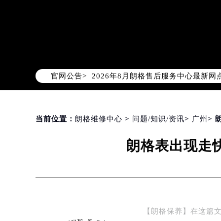
2026年8月朗格中国区售后服务网络
2026年8月朗格全国官方售后客户服务热线
朗格官方全国统一服务热线400-60
2026年8月朗格售后服务中心最新网
官网公告>
北京市朝阳区建国门外大街甲6号华熙
北京市东城区东长安街1号东方广场写
天津市和平区赤峰道136号天津国际金
上海市徐汇区虹桥路3号港汇中心写字楼
当前位置：
朗格维修中心
>
问题/知识/资讯
>
广州
>
上海市黄浦区南京东路299号宏伊国
朗格表出现走
南京市秦淮区中山南路1号（新街口）
常州市新北区龙锦路1590号现代传媒
徐州市鼓楼区淮海东路29号苏宁广场I
扬州市邗江区国展路29号星耀天地写字
盐城市盐都区世纪大道5号盐城金融城写
【朗格保养】在这篇
泰州市海陵区永定东路399号置地商