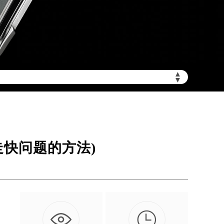
加拨“+86”）
▲
▼
快问题的方法)

例