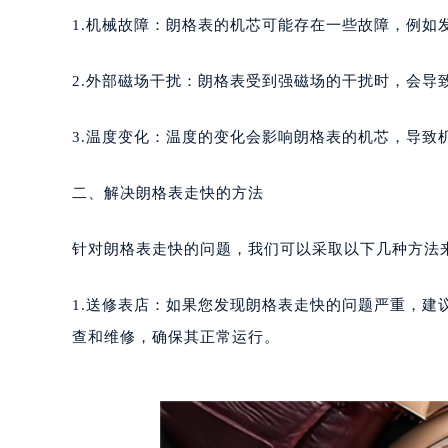
郑州市二七区铭功路10号华润大厦写字
1.机械故障：朗格表的机芯可能存在一些故障，例如
太原市迎泽区解放路15号亨得利名
沈阳市沈河区中街路137号亨得利名
2.外部磁场干扰：朗格表受到强磁场的干扰时，会导
沈阳市沈河区中街路83号亨得利名
乌鲁木齐市天山区红山路26号时代广场
3.温度变化：温度的变化会影响朗格表的机芯，导致
温州市鹿城区锦绣路1067号置信广场
哈尔滨市道里区友谊西路600号富力中
二、解决朗格表走快的方法
大连市中山区人民路15号国际金融大
佛山市禅城区季华五路57号万科金融中
针对朗格表走快的问题，我们可以采取以下几种方法
东莞市东城街道鸿福东路1号民盈国贸
无锡市梁溪区人民中路139号恒隆广场
1.送修表店：如果您发现朗格表走快的问题严重，
南通市崇川区工农路57号圆融广场写字
查和维修，确保其正常运行。
苏州市苏州工业园区星港街199号苏州
武汉市江汉区解放大道686号世界贸易
南宁市青秀区金湖路59号地王大厦12
合肥市蜀山区潜山路111号万象城华润