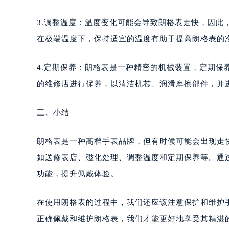
黑龙江省黑河市爱辉区中央街朗格售
黑龙江省鸡西市鸡冠区红军路朗格售
3.调整温度：温度变化可能会导致朗格表走快，因
黑龙江省佳木斯市向阳区长安路朗格
在极端温度下，保持适宜的温度有助于提高朗格表的
黑龙江省牡丹江市东安区太平路朗格
黑龙江省七台河市桃山区大同街朗格
4.定期保养：朗格表是一种精密的机械装置，定期
黑龙江省齐齐哈尔市龙沙区龙华路朗
的维修店进行保养，以清洁机芯、润滑摩擦部件，并
黑龙江省双鸭山市尖山区新兴大街朗
黑龙江省绥化市北林区新华街与康庄
三、小结
黑龙江省伊春市伊美区通河路朗格售
吉林省白城市洮北区明仁南街朗格售
朗格表是一种高档手表品牌，但有时候可能会出现走
吉林省白山市浑江区浑江大街朗格售
如送修表店、磁化处理、调整温度和定期保养等。通
吉林省吉林市船营区河南街朗格售后
功能，提升佩戴体验。
吉林省辽源市龙山区人民大街朗格售
吉林省梅河口市新华街道梅河大街朗
在使用朗格表的过程中，我们还应该注意保护和维护
吉林省四平市铁东区紫气大路与南九
正确佩戴和维护朗格表，我们才能更好地享受其精湛
吉林省松原市宁江区五环大街朗格售