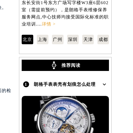
东长安街1号东方广场写字楼W3座6层602
虹桥路3号港
快。
室（需提前预约），是朗格手表维修保养
室（需提前
服务网点,中心技师均接受国际化标准的职
服务网点,
业培训....
详情 >
业培训....
详
北京
上海
广州
深圳
天津
成都
推荐阅读
1
朗格手表表壳有划痕怎么处理
面的检