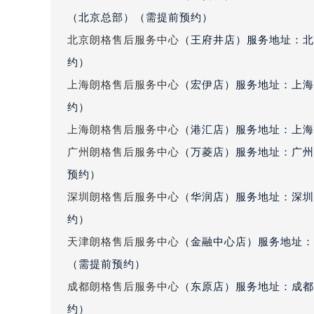
北京市朝阳区建国门外大街甲6号华熙
（北京总部）（需提前预约）
北京市东城区东长安街1号王府井东方
北京朗格售后服务中心
（王府井店）服务地址：北
河北省保定市竞秀区朝阳北大街北国
约）
内蒙古自治区阿拉善盟市左旗土尔扈
上海朗格售后服务中心
（宏伊店）服务地址：上海
内蒙古自治区巴彦淖尔市临河区新华
约）
内蒙古自治区包头市青山区幸福路甲
内蒙古自治区赤峰市红山区哈达街朗
上海朗格售后服务中心
（港汇店）服务地址：上海市
内蒙古自治区鄂尔多斯市东胜区伊金
广州朗格售后服务中心
（万菱店）服务地址：广州
内蒙古自治区呼伦贝尔市海拉尔区中
预约）
内蒙古自治区通辽市科尔沁区明仁大
深圳朗格售后服务中心
（华润店）服务地址：深圳市
内蒙古自治区乌海市海勃湾区人民南
约）
内蒙古自治区乌兰察布市集宁区恩和
天津朗格售后服务中心
（金融中心店）服务地址：天
内蒙古自治区锡林郭勒盟市锡林浩特
（需提前预约）
内蒙古自治区兴安盟市乌兰浩特市兴
山西省大同市平城区迎宾街朗格售后
成都朗格售后服务中心
（东原店）服务地址：成都市
山西省晋城市城区黄华街朗格售后服
约）