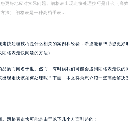
助您更好地应对实际问题。朗格表出现走快处理技巧是什么（高
场办公楼20层2009室（需提前预约）
写字楼A座5层503-5室（需提前预约）
方法） 朗格表是一种高档手表…
广场写字楼4号楼22层2209室（需提前预约）
际中心写字楼8层805室（需提前预约）
易中心写字楼A座13层1304室（需提前预约）
现走快处理技巧是什么相关的案例和经验，希望能够帮助您更好
绿地双子塔（中央广场）A1座办公楼14层07室（需提前预约）
心写字楼（万象城）15层1508室（需提前预约）
决朗格表走快问题的方法）
际中心写字楼A塔7层704室（需提前预约）
世界贸易中心大厦南塔写字楼15层07室（需提前预约）
的品质而闻名于世。然而，有时候我们可能会遇到朗格表走快的
厦写字楼17层1701室（需提前预约）
表出现走快该如何处理呢？下面，本文将为您介绍一些高效解决
厦写字楼1座30层05室（需提前预约）
字楼B座11层1104室（需提前预约）
写字楼15层03室（需提前预约）
心写字楼24层2406B室（需提前预约）
代广场写字楼9层902室（需提前预约）
因。朗格表走快可能是由于以下几个方面引起的：
号世茂环球金融中心写字楼（芙蓉广场）10层13室（需提前预约