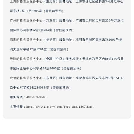
上海朗格售后服务中心
（港汇店）服务地址：上海市徐汇区虹桥路3号港汇中心
吉林省辽源市龙山区人民大街朗格售后服务中心（需提前预约）
写字楼2座37层3705室（需提前预约）
吉林省梅河口市新华街道梅河大街朗格售后服务中心（需提前预约）
广州朗格售后服务中心
（万菱店）服务地址：广州市天河区天河路230号万菱汇
吉林省四平市铁东区紫气大路与南九经街交汇处朗格售后服务中心（需提前预约）
国际中心写字楼A塔7层704室（需提前预约）
吉林省松原市宁江区五环大街朗格售后服务中心（需提前预约）
吉林省通化市东昌区环通乡江南大街朗格售后服务中心（需提前预约）
深圳朗格售后服务中心
（华润店）服务地址：深圳市罗湖区深南东路5001号华
吉林省延边市延吉市解放路朗格售后服务中心（需提前预约）
润大厦写字楼17层1701室（需提前预约）
辽宁省鞍山市铁东区站前街朗格售后服务中心（需提前预约）
天津朗格售后服务中心
（金融中心店）服务地址：天津市和平区赤峰道136号天
辽宁省本溪市平山区胜利路朗格售后服务中心（需提前预约）
津国际金融中心写字楼26层2603室（需提前预约）
辽宁省朝阳市双塔区新华路朗格售后服务中心（需提前预约）
成都朗格售后服务中心
（东原店）服务地址：成都市锦江区人民东路6号SAC东
辽宁省丹东市振兴区七经街朗格售后服务中心（需提前预约）
原中心写字楼24层2406B室（需提前预约）
辽宁省抚顺市新抚区东一路朗格售后服务中心（需提前预约）
服务专线：
400-609-9509
辽宁省阜新市海州区解放大街朗格售后服务中心（需提前预约）
辽宁省葫芦岛市连山区中央路朗格售后服务中心（需提前预约）
本页链接：
http://www.gjmbwx.com/problems/1867.html
辽宁省锦州市古塔区中央大街朗格售后服务中心（需提前预约）
辽宁省辽阳市白塔区新运大街朗格售后服务中心（需提前预约）
辽宁省盘锦市兴隆台区石油大街朗格售后服务中心（需提前预约）