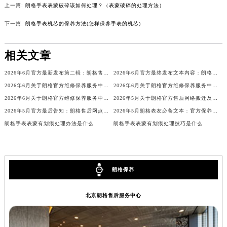
上一篇:
朗格手表表蒙破碎该如何处理？（表蒙破碎的处理方法）
辽宁省铁岭市银州区南马路朗格售后服务中心（需提前预约）
下一篇:
朗格手表机芯的保养方法(怎样保养手表的机芯)
辽宁省营口市站前区市府路与渤海大街交叉口朗格售后服务中心（需提前预约）
辽宁省沈阳市沈河区中街路137号亨得利名表维修授权店1楼朗格售后服务中心（需提前预约）
相关文章
辽宁省沈阳市沈河区中街路83号亨得利名表维修授权店1楼朗格售后服务中心（需提前预约）
北京市朝阳区建国门外大街甲6号华熙国际中心D座11层1102室朗格售后服务中心（北京总部）（需提前预约）
2026年6月官方最新发布第二辑：朗格售后网点迁址与新设
2026年6月官方最终发布文本内容：朗格售后维修保养中心搬迁与新增事项
北京市东城区东长安街1号王府井东方广场W3座6层602室朗格售后服务中心（需提前预约）
2026年6月关于朗格官方维修保养服务中心搬迁及新增的正式文件全文内容
2026年6月关于朗格官方维修保养服务中心搬迁及新增的正式文件全文
河北省保定市竞秀区朝阳北大街北国先天下朗格售后服务中心（需提前预约）
2026年6月关于朗格官方维修保养服务中心搬迁及新增的正式文件全文内容公示
2026年5月关于朗格官方售后网络搬迁及新增的补充说明
内蒙古自治区阿拉善盟市左旗土尔扈特大街朗格售后服务中心（需提前预约）
2026年5月官方最后告知：朗格售后网点迁址与增设
2026年5月朗格表友必备文本：官方保养维修中心搬迁及新开列表发布
内蒙古自治区巴彦淖尔市临河区新华街朗格售后服务中心（需提前预约）
朗格手表表蒙有划痕处理办法是什么
朗格手表表蒙有划痕处理技巧是什么
内蒙古自治区包头市青山区幸福路甲3号王府井百货名表维修朗格售后服务中心（需提前预约）
内蒙古自治区赤峰市红山区哈达街朗格售后服务中心（需提前预约）
内蒙古自治区鄂尔多斯市东胜区伊金霍洛街朗格售后服务中心（需提前预约）
朗格保养
内蒙古自治区呼伦贝尔市海拉尔区中央街朗格售后服务中心（需提前预约）
内蒙古自治区通辽市科尔沁区明仁大街朗格售后服务中心（需提前预约）
北京朗格售后服务中心
内蒙古自治区乌海市海勃湾区人民南路朗格售后服务中心（需提前预约）
内蒙古自治区乌兰察布市集宁区恩和大街朗格售后服务中心（需提前预约）