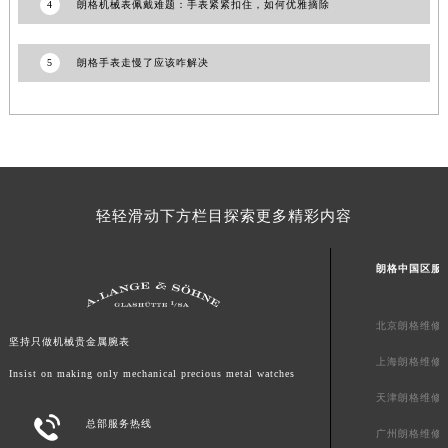
4
朗格机械表佩戴难题：手表紧紧扣住，如何优雅摘除
山东省威海市环翠区新威海路89号振华商厦一楼名表维修朗格售后服务中心（需提前预约）
山东省潍坊市奎文区东风东街朗格售后服务中心（需提前预约）
5
朗格手表走慢了应该咋解决
山东省枣庄市滕州市北辛路与善国路交叉口朗格售后服务中心（需提前预约）
山东省淄博市张店区金晶大道朗格售后服务中心（需提前预约）
上海市黄浦区南京东路299号宏伊国际广场写字楼8层806室朗格售后服务中心（需提前预约）
上海市徐汇区虹桥路3号港汇中心2座37层3705室朗格售后服务中心（需提前预约）
浙江省杭州市上城区钱江路1366号华润大厦A座5层503-5室朗格售后服务中心（需提前预约）
轻轻滑动下方栏目探索更多精彩内容
浙江省湖州市吴兴区劳动路朗格售后服务中心（需提前预约）
浙江省嘉兴市南湖区广益路705号嘉兴世界贸易中心A座13层1304室朗格售后服务中心（需提前预约）
朗格中国区服
浙江省金华市金东区东市南街777号金华万达广场4号楼22楼2209室朗格售后服务中心（需提前预约）
浙江省丽水市莲都区解放街朗格售后服务中心（需提前预约）
北京朗格维修
浙江省宁波市江北区大闸南路500号来福士广场办公楼20层2009室朗格售后服务中心（需提前预约）
坚持只做机械贵金属腕表
浙江省衢州市柯城区上街朗格售后服务中心（需提前预约）
上海朗格维修
Insist on making only mechanical precious metal watches
浙江省绍兴市越城区胜利东路379号世茂天际中心写字楼8层805室朗格售后服务中心（需提前预约）
天津朗格维修
浙江省舟山市定海区解放东路朗格售后服务中心（需提前预约）

总部服务热线
广州朗格维修
澳门特别行政区大堂区议事亭前地（新马路）朗格售后服务中心（需提前预约）