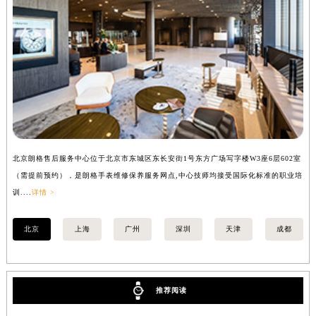
内蒙古自治区锡林郭勒盟市锡林浩特市光明街与额尔敦路交叉口朗格售后服务中心（需提前预约）
内蒙古自治区兴安盟市乌兰浩特市兴安大街朗格售后服务中心（需提前预约）
山西省大同市平城区迎宾街朗格售后服务中心（需提前预约）
山西省晋城市城区黄华街朗格售后服务中心（需提前预约）
山西省晋中市榆次区顺城街朗格售后服务中心（需提前预约）
山西省临汾市尧都区解放路朗格售后服务中心（需提前预约）
山西省吕梁市离石区永宁中路与建设街交叉口朗格售后服务中心（需提前预约）
山西省朔州市朔城区怡西路与鄯阳西街交汇处朗格售后服务中心（需提前预约）
北京朗格售后服务中心位于北京市东城区东长安街1号东方广场写字楼W3座6层602室
上
山西省忻州市忻府区和平东街与七一南路交叉口朗格售后服务中心（需提前预约）
（需提前预约），是朗格手表维修保养服务网点,中心技师均接受国际化标准的职业培
（
山西省阳泉市郊区平阳东街与新城大道交叉口朗格售后服务中心（需提前预约）
训....
详情 >
训..
山西省运城市盐湖区河东街朗格售后服务中心（需提前预约）
北京
上海
广州
深圳
天津
成都
山西省长治市潞州区英雄中路朗格售后服务中心（需提前预约）
山西省太原市迎泽区迎泽街道解放路15号亨得利名表维修授权店3楼朗格售后服务中心（需提前预约）
天津市和平区赤峰道136号天津国际金融中心26层2603室朗格售后服务中心（需提前预约）
安徽省安庆市迎江区人民路朗格售后服务中心（需提前预约）
推荐阅读
安徽省蚌埠市蚌山区淮河路朗格售后服务中心（需提前预约）