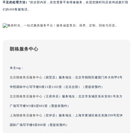
不足的处理方法）
”的全部内容，若您需要手表维修服务，欢迎您随时到店咨询或拨打我
甘肃省兰州市七里河区西津西路16号兰州中心写字楼21层2102室（需提前预约）
们的400客服电话。
重庆市解放碑渝中区民权路28号英利国际金融中心写字楼20层01室（需提前预约）
黑龙江省大庆市萨尔图区会战大街朗格售后服务中心（需提前预约）
黑龙江省鹤岗市向阳区红军路朗格售后服务中心（需提前预约）
黑龙江省黑河市爱辉区中央街朗格售后服务中心（需提前预约）
黑龙江省鸡西市鸡冠区红军路朗格售后服务中心（需提前预约）
朗格服务中心
黑龙江省佳木斯市向阳区长安路朗格售后服务中心（需提前预约）
黑龙江省牡丹江市东安区太平路朗格售后服务中心（需提前预约）
本文tag：
黑龙江省七台河市桃山区大同街朗格售后服务中心（需提前预约）
北京朗格售后服务中心
（国贸店）服务地址：北京市朝阳区建国门外大街甲6号
黑龙江省齐齐哈尔市龙沙区龙华路朗格售后服务中心（需提前预约）
华熙国际中心写字楼D座11层1102室（北京总部）（需提前预约）
黑龙江省双鸭山市尖山区新兴大街朗格售后服务中心（需提前预约）
北京朗格售后服务中心
（王府井店）服务地址：北京市东城区东长安街1号东方
黑龙江省绥化市北林区新华街与康庄路交叉口朗格售后服务中心（需提前预约）
黑龙江省伊春市伊美区通河路朗格售后服务中心（需提前预约）
广场写字楼W3座6层602室（需提前预约）
吉林省白城市洮北区明仁南街朗格售后服务中心（需提前预约）
上海朗格售后服务中心
（宏伊店）服务地址：上海市黄浦区南京东路299号宏伊
吉林省白山市浑江区浑江大街朗格售后服务中心（需提前预约）
国际广场写字楼8层806室（需提前预约）
吉林省吉林市船营区河南街朗格售后服务中心（需提前预约）