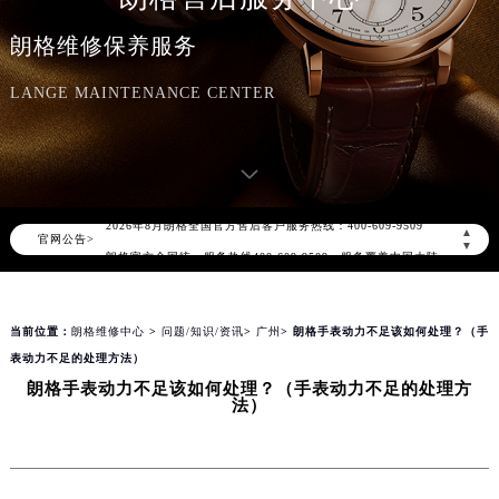
朗格维修保养服务
LANGE MAINTENANCE CENTER
2026年8月朗格中国区售后服务网络优化升级公告
2026年8月朗格全国官方售后客户服务热线：400-609-9509
▲
官网公告>
朗格官方全国统一服务热线400-609-9509，服务覆盖中国大陆、香港、澳门、台湾全部区域（非大陆需加拨“+86”）
▼
2026年8月朗格售后服务中心最新网点地址：
北京市朝阳区建国门外大街甲6号华熙国际中心写字楼D座11层1102室（北京总部）（需提前预约）
当前位置：
朗格维修中心
>
问题/知识/资讯
>
广州
> 朗格手表动力不足该如何处理？（手
北京市东城区东长安街1号东方广场写字楼W3座6层602室（需提前预约）
表动力不足的处理方法）
天津市和平区赤峰道136号天津国际金融中心写字楼26层2603室（需提前预约）
朗格手表动力不足该如何处理？（手表动力不足的处理方
上海市徐汇区虹桥路3号港汇中心写字楼2座37层3705室（需提前预约）
法）
上海市黄浦区南京东路299号宏伊国际广场写字楼8层806室（需提前预约）
南京市秦淮区中山南路1号（新街口）南京中心写字楼22层C1-1室（需提前预约）
常州市新北区龙锦路1590号现代传媒中心写字楼5号楼10层1008室（需提前预约）