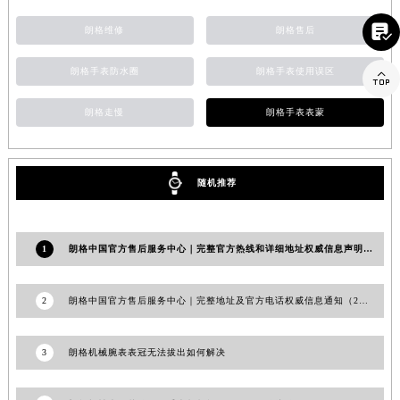
江西省景德镇市珠山区珠山中路朗格售后服务中心（需提前预约）

朗格维修
朗格售后
江西省九江市浔阳区浔阳路朗格售后服务中心（需提前预约）
江西省南昌市红谷滩新区红谷中大道998号绿地双子塔（中央广场）A1座办公楼14层1407室朗格售后服务中心（需提前预约）
朗格手表防水圈
朗格手表使用误区

江西省萍乡市安源区萍安北大道与康庄路交叉口朗格售后服务中心（需提前预约）
朗格走慢
朗格手表表蒙
江西省上饶市信州区滨江西路朗格售后服务中心（需提前预约）
江西省新余市渝水区北湖西路朗格售后服务中心（需提前预约）
江西省宜春市袁州区中山中路朗格售后服务中心（需提前预约）
随机推荐
江西省鹰潭市月湖区胜利东路朗格售后服务中心（需提前预约）
山东省德州市德城区东风中路朗格售后服务中心（需提前预约）
山东省东营市东营区济南路朗格售后服务中心（需提前预约）
1
朗格中国官方售后服务中心｜完整官方热线和详细地址权威信息声明（2026年6月最新）
山东省济南市历下区经十路11111号华润中心写字楼（万象城）15层1508室朗格售后服务中心（需提前预约）
山东省济宁市任城区太白楼路朗格售后服务中心（需提前预约）
2
朗格中国官方售后服务中心｜完整地址及官方电话权威信息通知（2026年7月最新）
山东省莱芜市文化南路8号银座商城名表维修一楼名表维修朗格售后服务中心（需提前预约）
山东省临沂市兰山区解放路朗格售后服务中心（需提前预约）
3
朗格机械腕表表冠无法拔出如何解决
山东省日照市东港区烟台路朗格售后服务中心（需提前预约）
山东省泰安市泰山区财源街道泰山大街朗格售后服务中心（需提前预约）