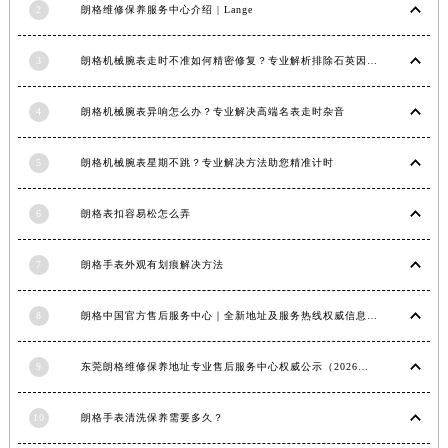
2
朗格维修保养服务中心介绍 | Lange
福建省莆田市城厢区霞林街道荔华东大道朗格售后服务中心（需提前预约）
福建省三明市三元区东乾二路朗格售后服务中心（需提前预约）
3
朗格机械腕表走时不准如何精密修复？专业解析排除石英因素
福建省漳州市龙文区步港路朗格售后服务中心（需提前预约）
江苏省常州市新北区龙锦路1590号现代传媒中心5号楼10层1008室朗格售后服务中心（需提前预约）
4
朗格机械腕表异响怎么办？专业解决高端名表走时杂音
江苏省淮安市清江浦区淮海北路朗格售后服务中心（需提前预约）
江苏省连云港市海州区通灌北路朗格售后服务中心（需提前预约）
5
朗格机械腕表星期不跳？专业解决方法助您精准计时
江苏省南京市秦淮区中山南路1号南京中心22层22-C1-C3室朗格售后服务中心（需提前预约）
6
朗格表扣容易松怎么弄
江苏省宿迁市宿城区西湖路朗格售后服务中心（需提前预约）
江苏省泰州市海陵区永定东路399号置地商务中心东塔（华润万象城）17层1706室朗格售后服务中心（需提前预约）
7
朗格手表外观有划痕解决方法
江苏省徐州市鼓楼区淮海东路29号苏宁广场IFC国际金融中心35层3508室朗格售后服务中心（需提前预约）
江苏省盐城市盐都区世纪大道5号盐城金融城写字楼1号楼16层1604室朗格售后服务中心（需提前预约）
8
朗格中国官方售后服务中心｜全新地址及服务热线权威信息声明（2026年6月最新）
江苏省扬州市邗江区国展路29号星耀天地写字楼1号楼18层1803室朗格售后服务中心（需提前预约）
江苏省镇江市京口区中山东路朗格售后服务中心（需提前预约）
9
东莞朗格维修保养地址专业售后服务中心权威公示（2026年7月最新）
江西省抚州市临川区赣东大道朗格售后服务中心（需提前预约）
江西省赣州市章贡区文清路朗格售后服务中心（需提前预约）
10
朗格手表清洗保养需要多久？
江西省吉安市吉州区井冈山大道朗格售后服务中心（需提前预约）