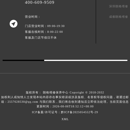
400-609-9509
澳门特别行政区风顺堂区南湾大马路朗格售后服务中心（需提前预约）
深圳朗格维修
澳门特别行政区花地玛堂区关闸广场朗格售后服务中心（需提前预约）
成都朗格维修
营业时间：

澳门特别行政区花王堂区大三巴商圈朗格售后服务中心（需提前预约）
门店营业时间：09:00-19:30
澳门特别行政区嘉模堂区官也街朗格售后服务中心（需提前预约）
客服在线时间：8:00-22:00
客服及门店节假日不休
澳门省路氹城市金光大道朗格售后服务中心（需提前预约）
澳门特别行政区望德堂区塔石广场朗格售后服务中心（需提前预约）
福建省福州市鼓楼区五四路128-1号恒力城写字楼15层03室朗格售后服务中心（需提前预约）
福建省厦门市思明区湖滨东路95号万象城华润大厦B座11层1104室朗格售后服务中心（需提前预约）
广东省潮州市潮安区新风路与潮汕路交汇处朗格售后服务中心（需提前预约）
广东省广州市天河区天河路230号万菱汇国际中心A塔7层704室朗格售后服务中心（需提前预约）
广东省广州市越秀区环市东路371-375号世界贸易中心大厦南塔15层1507室朗格售后服务中心（需提前预约）
版权所有：
朗格维修保养中心 Copyright © 2018-2032
广东省河源市源城区越王大道朗格售后服务中心（需提前预约）
如权利人或知情人士发现本站内容存在事实错误或涉及版权、名誉权等侵权问题，请通过邮
箱：2557628530@qq.com 与我们联系，我们将在收到通知后立即依法处理。当前页面信息
广东省惠州市惠城区江北文昌一路7号华贸大厦1座30层3005室朗格售后服务中心（需提前预约）
更新时间：2026-08-06T18:52:12+08:00
广东省江门市蓬江区广场西路朗格售后服务中心（需提前预约）
ICP备案/许可证号：黔ICP备2025054552号-29
XML
广东省揭阳市榕城进贤门步行街朗格售后服务中心（需提前预约）
广东省茂名市电白区水东街道迎宾大道朗格售后服务中心（需提前预约）