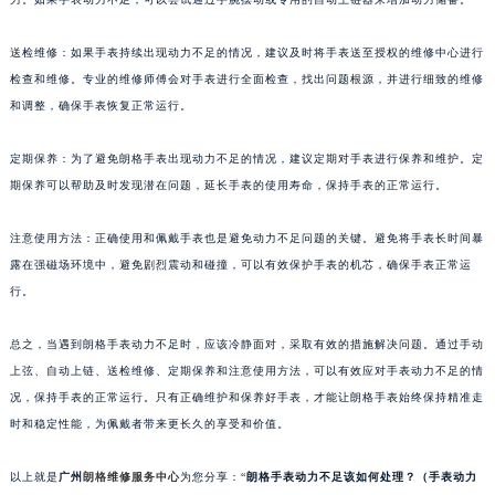
苏州市苏州工业园区星港街199号苏州中心办公楼C座22层08室（需提前预约）
武汉市江汉区解放大道686号世界贸易大厦38层09室（需提前预约）
送检维修：如果手表持续出现动力不足的情况，建议及时将手表送至授权的维修中心进行
检查和维修。专业的维修师傅会对手表进行全面检查，找出问题根源，并进行细致的维修
南宁市青秀区金湖路59号地王大厦12楼1224室（需提前预约）
和调整，确保手表恢复正常运行。
合肥市蜀山区潜山路111号万象城华润大厦B座12楼03室（需提前预约）
泉州市丰泽区宝洲路729号浦西万达中心写字楼A座7楼709室（需提前预约）
定期保养：为了避免朗格手表出现动力不足的情况，建议定期对手表进行保养和维护。定
青岛市南区山东路6号华润大厦B座22层04室（需提前预约）
期保养可以帮助及时发现潜在问题，延长手表的使用寿命，保持手表的正常运行。
烟台市芝罘区胜利路139号万达金融中心A座907室（需提前预约）
长春市朝阳区西安大路727号中银大厦A座(旺进大厦)18层09室（需提前预约）
注意使用方法：正确使用和佩戴手表也是避免动力不足问题的关键。避免将手表长时间暴
露在强磁场环境中，避免剧烈震动和碰撞，可以有效保护手表的机芯，确保手表正常运
贵阳市南明区都司高架桥路33号亨特国际金融中心14楼14D（需提前预约）
行。
昆明市盘龙区北京路928号同德昆明广场写字楼10层06室（需提前预约）
石家庄市长安区中山东路39号勒泰中心写字楼B座13层07室（需提前预约）
总之，当遇到朗格手表动力不足时，应该冷静面对，采取有效的措施解决问题。通过手动
西安市碑林区南关正街88号华侨城长安国际中心E座6楼10室（需提前预约）
上弦、自动上链、送检维修、定期保养和注意使用方法，可以有效应对手表动力不足的情
海口市龙华区金贸东路5号海口华润大厦B座17层1707室（需提前预约）
况，保持手表的正常运行。只有正确维护和保养好手表，才能让朗格手表始终保持精准走
唐山市路南区新华东道100号万达广场写字楼A座10层1002室（需提前预约）
时和稳定性能，为佩戴者带来更长久的享受和价值。
台州市椒江区东海大道1800号腾达中心东1幢20楼2002室（需提前预约）
以上就是
广州
朗格维修服务中心
为您分享：“
朗格手表动力不足该如何处理？（手表动力
内蒙古自治区呼和浩特市玉泉区大学西街70号华润万象城写字楼（鄂尔多斯大厦）23层2326室（需提前预约）