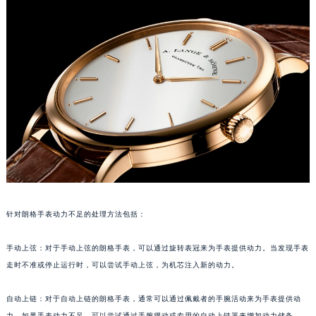
福州市鼓楼区五四路128-1号恒力城写字楼15层03室（需提前预约）
成都市锦江区人民东路6号SAC东原中心写字楼24层2406B室（需提前预约）
重庆市江北区观音桥步行街2号融恒时代广场写字楼9层902室（需提前预约）
长沙市芙蓉区定王台街道建湘路393号世茂环球金融中心写字楼（芙蓉广场）10层13室（需提前预约）
郑州市二七区铭功路10号华润大厦写字楼29层2905室（需提前预约）
太原市迎泽区解放路15号亨得利名表服务中心（品牌授权店）3层整层（需提前预约）
沈阳市沈河区中街路137号亨得利名表服务中心（品牌授权店）1层整层（需提前预约）
沈阳市沈河区中街路83号亨得利名表服务中心（品牌授权店）1层整层（需提前预约）
乌鲁木齐市天山区红山路26号时代广场（CCMALL）C座17层17-B（需提前预约）
温州市鹿城区锦绣路1067号置信广场10层1015室（需提前预约）
哈尔滨市道里区友谊西路600号富力中心T2座写字楼29层03室（需提前预约）
针对朗格手表动力不足的处理方法包括：
大连市中山区人民路15号国际金融大厦7层G室（需提前预约）
手动上弦：对于手动上弦的朗格手表，可以通过旋转表冠来为手表提供动力。当发现手表
佛山市禅城区季华五路57号万科金融中心C座12层1205室（需提前预约）
走时不准或停止运行时，可以尝试手动上弦，为机芯注入新的动力。
东莞市东城街道鸿福东路1号民盈国贸中心T1写字楼9层907室（需提前预约）
无锡市梁溪区人民中路139号恒隆广场写字楼1座11层1104室（需提前预约）
自动上链：对于自动上链的朗格手表，通常可以通过佩戴者的手腕活动来为手表提供动
南通市崇川区工农路57号圆融广场写字楼16层1603室（需提前预约）
力。如果手表动力不足，可以尝试通过手腕摆动或专用的自动上链器来增加动力储备。