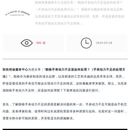
朗格维修服务中心为您分享：“朗格手表动力不足该如何处理？
徐州市鼓楼区淮海东路29号苏宁广场IFC国际金融中心写字楼35层3508室（需提前预约）
（手表动力不足的处理方法）”。朗格作为腕表制造的顶尖品牌，
扬州市邗江区国展路29号星耀天地写字楼1号楼18层1803室（需提前预约）
以其精湛的工艺和卓越的品质享誉全球。然而，即使是最优质的
盐城市盐都区世纪大道5号盐城金融城写字楼1号楼16层1604室（需提前预约）
手表也可能会出现动力不足的情…
泰州市海陵区永定东路399号置地商务中心东塔写字楼（华润万象城）17层1706室（需提前预约）
宁波市江北区大闸南路500号来福士广场办公楼20层2009室（需提前预约）

305 次
2024-03-28
杭州市上城区钱江路1366号华润大厦写字楼A座5层503-5室（需提前预约）
金华市金东区东市南街777号金华万达广场写字楼4号楼22层2209室（需提前预约）
绍兴市越城区胜利东路379号世茂天际中心写字楼8层805室（需提前预约）
朗格维修
服务中心
为您分享：“
朗格手表动力不足该如何处理？（手表动力不足的处理方
嘉兴市南湖区广益路705号嘉兴世界贸易中心写字楼A座13层1304室（需提前预约）
法）
”。朗格作为腕表制造的顶尖品牌，以其精湛的工艺和卓越的品质享誉全球。然而，
南昌市红谷滩新区红谷中大道998号绿地双子塔（中央广场）A1座办公楼14层07室（需提前预约）
即使是最优质的手表也可能会出现动力不足的情况，这给佩戴者带来困扰。那么，当您发
济南市历下区经十路11111号华润中心写字楼（万象城）15层1508室（需提前预约）
现朗格手表动力不足时，应该如何处理呢？下面将就此问题进行探讨。
广州市天河区天河路230号万菱汇国际中心写字楼A塔7层704室（需提前预约）
广州市越秀区环市东路371-375号世界贸易中心大厦南塔写字楼15层07室（需提前预约）
首先，了解朗格手表动力不足的原因是解决问题的第一步。手表动力不足可能是由于机芯
深圳市罗湖区深南东路5001号华润大厦写字楼17层1701室（需提前预约）
问题、发条弹簧松弛、使用时间过长或摆轮受阻等多种原因引起的。在面对这一问题时，
需要冷静分析可能的原因，并采取适当的措施解决。
惠州市惠城区江北文昌一路7号华贸大厦写字楼1座30层05室（需提前预约）
厦门市思明区湖滨东路95号华润大厦写字楼B座11层1104室（需提前预约）