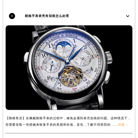
安徽省亳州市谯城区魏武大道朗格售后服务中心（需提前预约）
安徽省池州市贵池区长江路朗格售后服务中心（需提前预约）
1
朗格手表表壳有划痕怎么处理
安徽省滁州市琅琊区南谯北路朗格售后服务中心（需提前预约）
安徽省阜阳市颍州区颍州北路朗格售后服务中心（需提前预约）
安徽省淮北市相山区淮海路朗格售后服务中心（需提前预约）
安徽省淮南市田家庵区国庆中路朗格售后服务中心（需提前预约）
安徽省黄山市屯溪区黄山西路朗格售后服务中心（需提前预约）
安徽省六安市金安区解放中路朗格售后服务中心（需提前预约）
安徽省马鞍山市雨山区湖南西路朗格售后服务中心（需提前预约）
安徽省宿州市埇桥区人民中路朗格售后服务中心（需提前预约）
安徽省铜陵市铜官区石城大道朗格售后服务中心（需提前预约）
安徽省芜湖市镜湖区中山路步行街朗格售后服务中心（需提前预约）
安徽省宣城市宣州区叠嶂西路朗格售后服务中心（需提前预约）
福建省龙岩市新罗区九一南路朗格售后服务中心（需提前预约）
【朗格售后】在佩戴朗格手表的过程中，难免会遇到表壳划痕的问题。这种情况下，
您需要采取一些措施来恢复手表的美观和价值。首先，了解不同类型的......
详情 >
福建省南平市建阳区人民西路朗格售后服务中心（需提前预约）
福建省宁德市蕉城区天湖东路朗格售后服务中心（需提前预约）