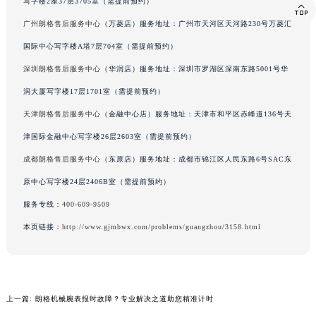

内蒙古自治区乌兰察布市集宁区恩和大街朗格售后服务中心（需提前预约）
写字楼2座37层3705室（需提前预约）
内蒙古自治区锡林郭勒盟市锡林浩特市光明街与额尔敦路交叉口朗格售后服务中心（需提前预约）
广州朗格售后服务中心
（万菱店）服务地址：广州市天河区天河路230号万菱汇
内蒙古自治区兴安盟市乌兰浩特市兴安大街朗格售后服务中心（需提前预约）
国际中心写字楼A塔7层704室（需提前预约）
山西省大同市平城区迎宾街朗格售后服务中心（需提前预约）
深圳朗格售后服务中心
（华润店）服务地址：深圳市罗湖区深南东路5001号华
山西省晋城市城区黄华街朗格售后服务中心（需提前预约）
山西省晋中市榆次区顺城街朗格售后服务中心（需提前预约）
润大厦写字楼17层1701室（需提前预约）
山西省临汾市尧都区解放路朗格售后服务中心（需提前预约）
天津朗格售后服务中心
（金融中心店）服务地址：天津市和平区赤峰道136号天
山西省吕梁市离石区永宁中路与建设街交叉口朗格售后服务中心（需提前预约）
津国际金融中心写字楼26层2603室（需提前预约）
山西省朔州市朔城区怡西路与鄯阳西街交汇处朗格售后服务中心（需提前预约）
成都朗格售后服务中心
（东原店）服务地址：成都市锦江区人民东路6号SAC东
山西省忻州市忻府区和平东街与七一南路交叉口朗格售后服务中心（需提前预约）
原中心写字楼24层2406B室（需提前预约）
山西省阳泉市郊区平阳东街与新城大道交叉口朗格售后服务中心（需提前预约）
服务专线：
400-609-9509
山西省运城市盐湖区河东街朗格售后服务中心（需提前预约）
本页链接：
http://www.gjmbwx.com/problems/guangzhou/3158.html
山西省长治市潞州区英雄中路朗格售后服务中心（需提前预约）
山西省太原市迎泽区迎泽街道解放路15号亨得利名表维修授权店3楼朗格售后服务中心（需提前预约）
天津市和平区赤峰道136号天津国际金融中心26层2603室朗格售后服务中心（需提前预约）
安徽省安庆市迎江区人民路朗格售后服务中心（需提前预约）