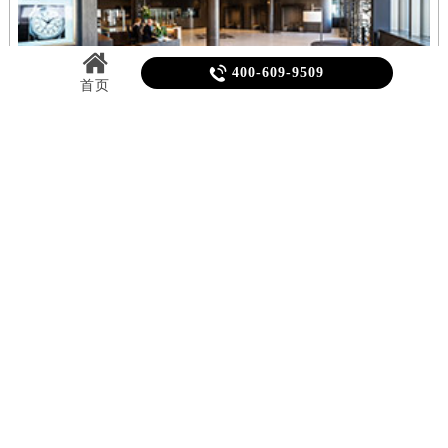
福建省宁德市蕉城区天湖东路朗格售后服务中心（需提前预约）
福建省莆田市城厢区霞林街道荔华东大道朗格售后服务中心（需提前预约）

400-609-9509
福建省三明市三元区东乾二路朗格售后服务中心（需提前预约）
首页
福建省漳州市龙文区步港路朗格售后服务中心（需提前预约）
江苏省常州市新北区龙锦路1590号现代传媒中心5号楼10层1008室朗格售后服务中心（需提前预约）
江苏省淮安市清江浦区淮海北路朗格售后服务中心（需提前预约）
江苏省连云港市海州区通灌北路朗格售后服务中心（需提前预约）
江苏省南京市秦淮区中山南路1号南京中心22层22-C1-C3室朗格售后服务中心（需提前预约）
北京朗格售后服务中心位于北京市东城区东长安街1号东方广场写字楼W3座6层602室
上
江苏省宿迁市宿城区西湖路朗格售后服务中心（需提前预约）
（需提前预约），是朗格手表维修保养服务网点,中心技师均接受国际化标准的职业培
（
训....
详情 >
训..
江苏省泰州市海陵区永定东路399号置地商务中心东塔（华润万象城）17层1706室朗格售后服务中心（需提前预约）
江苏省徐州市鼓楼区淮海东路29号苏宁广场IFC国际金融中心35层3508室朗格售后服务中心（需提前预约）
北京
上海
广州
深圳
天津
成都
江苏省盐城市盐都区世纪大道5号盐城金融城写字楼1号楼16层1604室朗格售后服务中心（需提前预约）
江苏省扬州市邗江区国展路29号星耀天地写字楼1号楼18层1803室朗格售后服务中心（需提前预约）
江苏省镇江市京口区中山东路朗格售后服务中心（需提前预约）
推荐阅读
江西省抚州市临川区赣东大道朗格售后服务中心（需提前预约）
江西省赣州市章贡区文清路朗格售后服务中心（需提前预约）