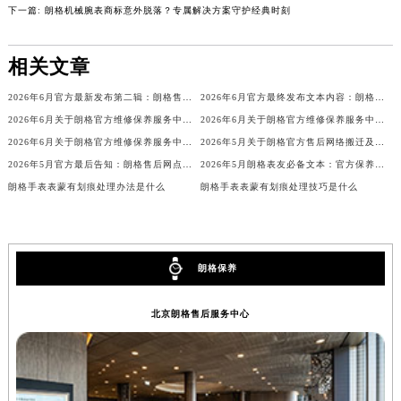
上一篇:
朗格机械腕表报时故障？专业解决之道助您精准计时
安徽省蚌埠市蚌山区淮河路朗格售后服务中心（需提前预约）
下一篇:
朗格机械腕表商标意外脱落？专属解决方案守护经典时刻
安徽省亳州市谯城区魏武大道朗格售后服务中心（需提前预约）
安徽省池州市贵池区长江路朗格售后服务中心（需提前预约）
相关文章
安徽省滁州市琅琊区南谯北路朗格售后服务中心（需提前预约）
安徽省阜阳市颍州区颍州北路朗格售后服务中心（需提前预约）
2026年6月官方最新发布第二辑：朗格售后网点迁址与新设
2026年6月官方最终发布文本内容：朗格售后维修保养中心搬迁与新增事项
安徽省淮北市相山区淮海路朗格售后服务中心（需提前预约）
2026年6月关于朗格官方维修保养服务中心搬迁及新增的正式文件全文内容
2026年6月关于朗格官方维修保养服务中心搬迁及新增的正式文件全文
安徽省淮南市田家庵区国庆中路朗格售后服务中心（需提前预约）
2026年6月关于朗格官方维修保养服务中心搬迁及新增的正式文件全文内容公示
2026年5月关于朗格官方售后网络搬迁及新增的补充说明
2026年5月官方最后告知：朗格售后网点迁址与增设
2026年5月朗格表友必备文本：官方保养维修中心搬迁及新开列表发布
安徽省黄山市屯溪区黄山西路朗格售后服务中心（需提前预约）
朗格手表表蒙有划痕处理办法是什么
朗格手表表蒙有划痕处理技巧是什么
安徽省六安市金安区解放中路朗格售后服务中心（需提前预约）
安徽省马鞍山市雨山区湖南西路朗格售后服务中心（需提前预约）
安徽省宿州市埇桥区人民中路朗格售后服务中心（需提前预约）
安徽省铜陵市铜官区石城大道朗格售后服务中心（需提前预约）
朗格保养
安徽省芜湖市镜湖区中山路步行街朗格售后服务中心（需提前预约）
北京朗格售后服务中心
安徽省宣城市宣州区叠嶂西路朗格售后服务中心（需提前预约）
福建省龙岩市新罗区九一南路朗格售后服务中心（需提前预约）
福建省南平市建阳区人民西路朗格售后服务中心（需提前预约）