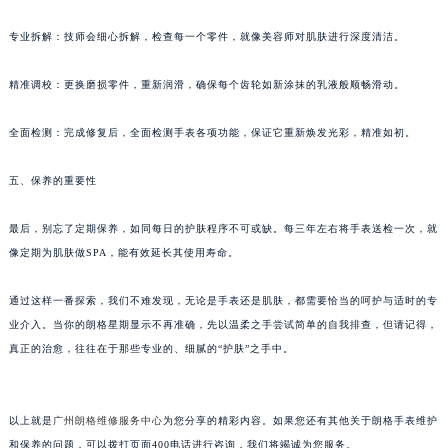
吉林省吉林市船营区河南街朗格售后服务中心（需提前预约）
中心拥有精密工具和丰富经验，他们会对你的朗格进行彻底的“肌肤深层清洁”：
吉林省辽源市龙山区人民大街朗格售后服务中心（需提前预约）
专业拆解：技师会细心拆解，检查每一个零件，就像美容师对肌肤进行深度清洁。
吉林省梅河口市新华街道梅河大街朗格售后服务中心（需提前预约）
吉林省四平市铁东区紫气大路与南九经街交汇处朗格售后服务中心（需提前预约）
精准调校：更换磨损零件，重新润滑，确保每个齿轮如新涂抹的乳液般顺畅滑动。
吉林省松原市宁江区五环大街朗格售后服务中心（需提前预约）
吉林省通化市东昌区环通乡江南大街朗格售后服务中心（需提前预约）
全面检测：完成修复后，全面检测手表各项功能，保证它重新焕发光彩，精准如初。
吉林省延边市延吉市解放路朗格售后服务中心（需提前预约）
五、保养的重要性
辽宁省鞍山市铁东区站前街朗格售后服务中心（需提前预约）
辽宁省本溪市平山区胜利路朗格售后服务中心（需提前预约）
最后，别忘了定期保养，如同每日的护肤程序不可或缺。每三年左右将手表送检一次，就
辽宁省朝阳市双塔区新华路朗格售后服务中心（需提前预约）
像定期为肌肤做SPA，能有效延长其使用寿命。
辽宁省丹东市振兴区七经街朗格售后服务中心（需提前预约）
辽宁省抚顺市新抚区东一路朗格售后服务中心（需提前预约）
通过这样一番探索，我们不难发现，无论是手表还是肌肤，都需要恰当的呵护与适时的专
辽宁省阜新市海州区解放大街朗格售后服务中心（需提前预约）
业介入。当你的朗格星期显示不再准确，先以温柔之手尝试简单的自我排查，但请记得，
真正的治愈，往往在于那些专业的、细腻的“护肤”之手中。
辽宁省葫芦岛市连山区中央路朗格售后服务中心（需提前预约）
辽宁省锦州市古塔区中央大街朗格售后服务中心（需提前预约）
辽宁省辽阳市白塔区新运大街朗格售后服务中心（需提前预约）
以上就是
广州朗格维修服务中心
为您分享的精彩内容。如果您还有其他关于朗格手表维护