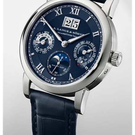
厦门市思明区湖滨东路95号华润大厦写字楼B座11层1104室（需提前预约）
福州市鼓楼区五四路128-1号恒力城写字楼15层03室（需提前预约）
成都市锦江区人民东路6号SAC东原中心写字楼24层2406B室（需提前预约）
重庆市江北区观音桥步行街2号融恒时代广场写字楼9层902室（需提前预约）
长沙市芙蓉区定王台街道建湘路393号世茂环球金融中心写字楼（芙蓉广场）10层13室（需提前预约）
郑州市二七区铭功路10号华润大厦写字楼29层2905室（需提前预约）
太原市迎泽区解放路15号亨得利名表服务中心（品牌授权店）3层整层（需提前预约）
沈阳市沈河区中街路137号亨得利名表服务中心（品牌授权店）1层整层（需提前预约）
沈阳市沈河区中街路83号亨得利名表服务中心（品牌授权店）1层整层（需提前预约）
乌鲁木齐市天山区红山路26号时代广场（CCMALL）C座17层17-B（需提前预约）
温州市鹿城区锦绣路1067号置信广场10层1015室（需提前预约）
哈尔滨市道里区友谊西路600号富力中心T2座写字楼29层03室（需提前预约）
大连市中山区人民路15号国际金融大厦7层G室（需提前预约）
佛山市禅城区季华五路57号万科金融中心C座12层1205室（需提前预约）
东莞市东城街道鸿福东路1号民盈国贸中心T1写字楼9层907室（需提前预约）
无锡市梁溪区人民中路139号恒隆广场写字楼1座11层1104室（需提前预约）