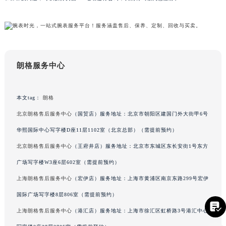
辽宁省盘锦市兴隆台区石油大街朗格售后服务中心（需提前预约）
和保养的问题，可以拨打页面400电话进行咨询，我们将竭诚为您服务。
辽宁省铁岭市银州区南马路朗格售后服务中心（需提前预约）
辽宁省营口市站前区市府路与渤海大街交叉口朗格售后服务中心（需提前预约）
辽宁省沈阳市沈河区中街路137号亨得利名表维修授权店1楼朗格售后服务中心（需提前预约）
辽宁省沈阳市沈河区中街路83号亨得利名表维修授权店1楼朗格售后服务中心（需提前预约）
朗格服务中心
北京市朝阳区建国门外大街甲6号华熙国际中心D座11层1102室朗格售后服务中心（北京总部）（需提前预约）
北京市东城区东长安街1号王府井东方广场W3座6层602室朗格售后服务中心（需提前预约）
河北省保定市竞秀区朝阳北大街北国先天下朗格售后服务中心（需提前预约）
本文tag：
朗格
内蒙古自治区阿拉善盟市左旗土尔扈特大街朗格售后服务中心（需提前预约）
北京朗格售后服务中心
（国贸店）服务地址：北京市朝阳区建国门外大街甲6号
内蒙古自治区巴彦淖尔市临河区新华街朗格售后服务中心（需提前预约）
华熙国际中心写字楼D座11层1102室（北京总部）（需提前预约）
内蒙古自治区包头市青山区幸福路甲3号王府井百货名表维修朗格售后服务中心（需提前预约）
北京朗格售后服务中心
（王府井店）服务地址：北京市东城区东长安街1号东方
内蒙古自治区赤峰市红山区哈达街朗格售后服务中心（需提前预约）
广场写字楼W3座6层602室（需提前预约）
内蒙古自治区鄂尔多斯市东胜区伊金霍洛街朗格售后服务中心（需提前预约）
内蒙古自治区呼伦贝尔市海拉尔区中央街朗格售后服务中心（需提前预约）
上海朗格售后服务中心
（宏伊店）服务地址：上海市黄浦区南京东路299号宏伊

内蒙古自治区通辽市科尔沁区明仁大街朗格售后服务中心（需提前预约）
国际广场写字楼8层806室（需提前预约）
内蒙古自治区乌海市海勃湾区人民南路朗格售后服务中心（需提前预约）
上海朗格售后服务中心
（港汇店）服务地址：上海市徐汇区虹桥路3号港汇中心