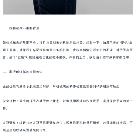
南通市崇川区工农路57号圆融广场写字楼16层1603室（需提前预约）
苏州市苏州工业园区星港街199号苏州中心办公楼C座22层08室（需提前预约）
武汉市江汉区解放大道686号世界贸易大厦38层09室（需提前预约）
南宁市青秀区金湖路59号地王大厦12楼1224室（需提前预约）
一、探秘星期不准的背后
合肥市蜀山区潜山路111号万象城华润大厦B座12楼03室（需提前预约）
泉州市丰泽区宝洲路729号浦西万达中心写字楼A座7楼709室（需提前预约）
朗格机械表的星期不准，往往与日期推进机制息息相关。想象一下，如果手表的“记忆”出
青岛市南区山东路6号华润大厦B座22层04室（需提前预约）
现了差错，就像我们忘记涂抹每天必备的乳液，皮肤会悄悄告诉你它的不满。对于手表而
烟台市芝罘区胜利路139号万达金融中心A座907室（需提前预约）
言，那个“差错”可能隐藏在齿轮的微小磨损、弹簧的乏力，或是油干涸导致的摩擦之中。
长春市朝阳区西安大路727号中银大厦A座(旺进大厦)18层09室（需提前预约）
二、乳液般细腻的自我检查
贵阳市南明区都司高架桥路33号亨特国际金融中心14楼14D（需提前预约）
昆明市盘龙区北京路928号同德昆明广场写字楼10层06室（需提前预约）
正如优质乳液给予肌肤温柔呵护，对机械表的初步检查也需要同样的细致与轻柔：
石家庄市长安区中山东路39号勒泰中心写字楼B座13层07室（需提前预约）
西安市碑林区南关正街88号华侨城长安国际中心E座6楼10室（需提前预约）
安全停秒：首先确保手表处于停止状态，就像使用乳液前洗净双手，这是保护手表的第一
海口市龙华区金贸东路5号海口华润大厦B座17层1707室（需提前预约）
步。
唐山市路南区新华东道100号万达广场写字楼A座10层1002室（需提前预约）
表冠调整：轻轻拉出表冠至日期调整档位，观察日期跳转是否顺畅。若日期跳转滞后，可
台州市椒江区东海大道1800号腾达中心东1幢20楼2002室（需提前预约）