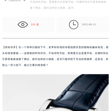
贵的朗格机械表表冠，眉头却渐渐紧锁——这精致的时间伴侣，
常州市新北区龙锦路1590号现代传媒中心写字楼5号楼10层1008室（需提前预约）
不知何时开始，星期显示总是慢半拍，仿佛时间在它那里偷偷放
徐州市鼓楼区淮海东路29号苏宁广场IFC国际金融中心写字楼35层3508室（需提前预约）
慢了脚步。面对这样的小插曲，是否…
扬州市邗江区国展路29号星耀天地写字楼1号楼18层1803室（需提前预约）
盐城市盐都区世纪大道5号盐城金融城写字楼1号楼16层1604室（需提前预约）

213 次
2025-06-13
泰州市海陵区永定东路399号置地商务中心东塔写字楼（华润万象城）17层1706室（需提前预约）
宁波市江北区大闸南路500号来福士广场办公楼20层2009室（需提前预约）
杭州市上城区钱江路1366号华润大厦写字楼A座5层503-5室（需提前预约）
金华市金东区东市南街777号金华万达广场写字楼4号楼22层2209室（需提前预约）
【
朗格保养
】在一个风和日丽的下午，老李轻轻地转动着他那珍贵的朗格机械表表冠，眉
绍兴市越城区胜利东路379号世茂天际中心写字楼8层805室（需提前预约）
头却渐渐紧锁——这精致的时间伴侣，不知何时开始，星期显示总是慢半拍，仿佛时间在
它那里偷偷放慢了脚步。面对这样的小插曲，是否只能求助于专业的维修师，还是说，有
嘉兴市南湖区广益路705号嘉兴世界贸易中心写字楼A座13层1304室（需提前预约）
那么一些小技巧，能让它重归精准呢？
南昌市红谷滩新区红谷中大道998号绿地双子塔（中央广场）A1座办公楼14层07室（需提前预约）
济南市历下区经十路11111号华润中心写字楼（万象城）15层1508室（需提前预约）
广州市天河区天河路230号万菱汇国际中心写字楼A塔7层704室（需提前预约）
广州市越秀区环市东路371-375号世界贸易中心大厦南塔写字楼15层07室（需提前预约）
深圳市罗湖区深南东路5001号华润大厦写字楼17层1701室（需提前预约）
惠州市惠城区江北文昌一路7号华贸大厦写字楼1座30层05室（需提前预约）