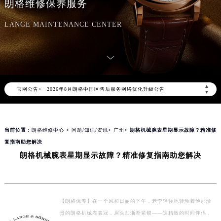
朗格维修保养服务
LANGE MAINTENANCE CENTER
2026年8月朗格中国区售后服务网络优化升级公告
▲
官网公告>
2026年8月朗格全国官方售后客户服务热线：400-609-9509
▼
朗格官方全国统一服务热线400-609-9509，服务覆盖中国大陆、香港、澳门、台湾全部区域（非大陆需加拨“+86”）
2026年8月朗格售后服务中心最新网点地址：
当前位置：
朗格维修中心
>
问题/知识/资讯
>
广州
> 朗格机械腕表星期显示故障？精准修
北京市朝阳区建国门外大街甲6号华熙国际中心写字楼D座11层1102室（北京总部）（需提前预约）
复指南助您解决
北京市东城区东长安街1号东方广场写字楼W3座6层602室（需提前预约）
朗格机械腕表星期显示故障？精准修复指南助您解决
天津市和平区赤峰道136号天津国际金融中心写字楼26层2603室（需提前预约）
上海市徐汇区虹桥路3号港汇中心写字楼2座37层3705室（需提前预约）
上海市黄浦区南京东路299号宏伊国际广场写字楼8层806室（需提前预约）
【朗格保养】在一个风和日丽的下午，老李轻轻地转动着他那珍
南京市秦淮区中山南路1号（新街口）南京中心写字楼22层C1-1室（需提前预约）