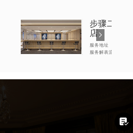
步骤二：
朗
店
服务地址
服务解表流程
