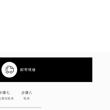

邮寄维修
步骤七
步骤八
信通知取表
取表