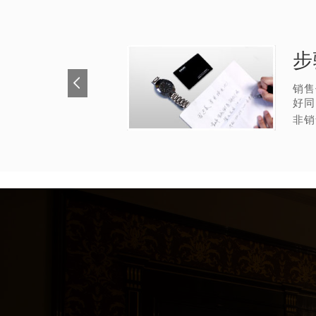
步
销售
好同
非销