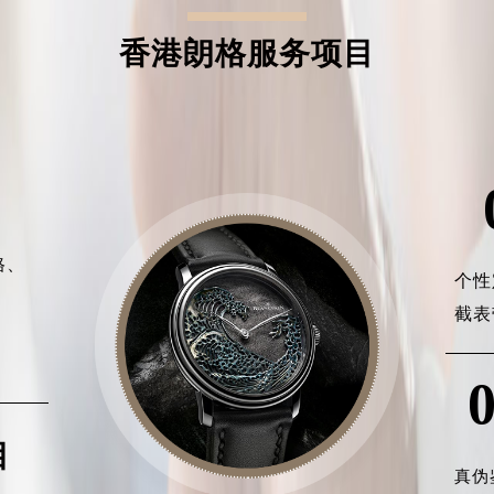
香港朗格服务项目
格、
个性
、
截表
、
目
真伪