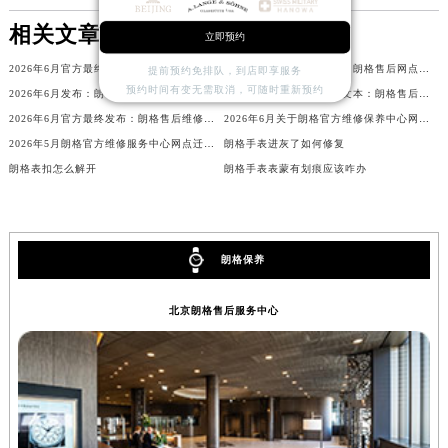
辽宁省沈阳市沈河区中街路137号亨得利名表维修授权店1楼朗格售后服务中心（需提前预约）
相关文章
立即预约
辽宁省沈阳市沈河区中街路83号亨得利名表维修授权店1楼朗格售后服务中心（需提前预约）
2026年6月官方最终发布文本：朗格售后维修保养中心搬迁与新增
2026年6月官方补充定稿：朗格售后网点迁址与新增
提前预约免排队，到店即享服务
北京市朝阳区建国门外大街甲6号华熙国际中心D座11层1102室朗格售后服务中心（北京总部）（需提前预约）
预约时间有变无需取消，可随时重新预约
2026年6月发布：朗格官方售后服务点迁移及新开汇总
2026年6月官方最终发布文本：朗格售后维修保养中心搬迁与新增事项
北京市东城区东长安街1号王府井东方广场W3座6层602室朗格售后服务中心（需提前预约）
2026年6月官方最终发布：朗格售后维修保养中心搬迁与新增
2026年6月关于朗格官方维修保养中心网点搬迁新增的正式文件发布
河北省保定市竞秀区朝阳北大街北国先天下朗格售后服务中心（需提前预约）
2026年5月朗格官方维修服务中心网点迁址与保养点增设同步进行通知内容公示
朗格手表进灰了如何修复
内蒙古自治区阿拉善盟市左旗土尔扈特大街朗格售后服务中心（需提前预约）
朗格表扣怎么解开
朗格手表表蒙有划痕应该咋办
内蒙古自治区巴彦淖尔市临河区新华街朗格售后服务中心（需提前预约）
内蒙古自治区包头市青山区幸福路甲3号王府井百货名表维修朗格售后服务中心（需提前预约）
内蒙古自治区赤峰市红山区哈达街朗格售后服务中心（需提前预约）
朗格保养
内蒙古自治区鄂尔多斯市东胜区伊金霍洛街朗格售后服务中心（需提前预约）
内蒙古自治区呼伦贝尔市海拉尔区中央街朗格售后服务中心（需提前预约）
北京朗格售后服务中心
内蒙古自治区通辽市科尔沁区明仁大街朗格售后服务中心（需提前预约）
内蒙古自治区乌海市海勃湾区人民南路朗格售后服务中心（需提前预约）
内蒙古自治区乌兰察布市集宁区恩和大街朗格售后服务中心（需提前预约）
内蒙古自治区锡林郭勒盟市锡林浩特市光明街与额尔敦路交叉口朗格售后服务中心（需提前预约）
内蒙古自治区兴安盟市乌兰浩特市兴安大街朗格售后服务中心（需提前预约）