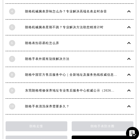
福建省漳州市龙文区步港路朗格售后服务中心（需提前预约）
4
朗格机械腕表异响怎么办？专业解决高端名表走时杂音
江苏省常州市新北区龙锦路1590号现代传媒中心5号楼10层1008室朗格售后服务中心（需提前预约）
江苏省淮安市清江浦区淮海北路朗格售后服务中心（需提前预约）
5
朗格机械腕表星期不跳？专业解决方法助您精准计时
江苏省连云港市海州区通灌北路朗格售后服务中心（需提前预约）
江苏省南京市秦淮区中山南路1号南京中心22层22-C1-C3室朗格售后服务中心（需提前预约）
6
朗格表扣容易松怎么弄
江苏省宿迁市宿城区西湖路朗格售后服务中心（需提前预约）
江苏省泰州市海陵区永定东路399号置地商务中心东塔（华润万象城）17层1706室朗格售后服务中心（需提前预约）
7
朗格手表外观有划痕解决方法
江苏省徐州市鼓楼区淮海东路29号苏宁广场IFC国际金融中心35层3508室朗格售后服务中心（需提前预约）
8
朗格中国官方售后服务中心｜全新地址及服务热线权威信息声明（2026年6月最新）
江苏省盐城市盐都区世纪大道5号盐城金融城写字楼1号楼16层1604室朗格售后服务中心（需提前预约）
江苏省扬州市邗江区国展路29号星耀天地写字楼1号楼18层1803室朗格售后服务中心（需提前预约）
9
东莞朗格维修保养地址专业售后服务中心权威公示（2026年7月最新）
江苏省镇江市京口区中山东路朗格售后服务中心（需提前预约）
江西省抚州市临川区赣东大道朗格售后服务中心（需提前预约）
10
朗格手表清洗保养需要多久？
江西省赣州市章贡区文清路朗格售后服务中心（需提前预约）
江西省吉安市吉州区井冈山大道朗格售后服务中心（需提前预约）
朗格走慢
朗格手表防水圈
江西省景德镇市珠山区珠山中路朗格售后服务中心（需提前预约）

江西省九江市浔阳区浔阳路朗格售后服务中心（需提前预约）