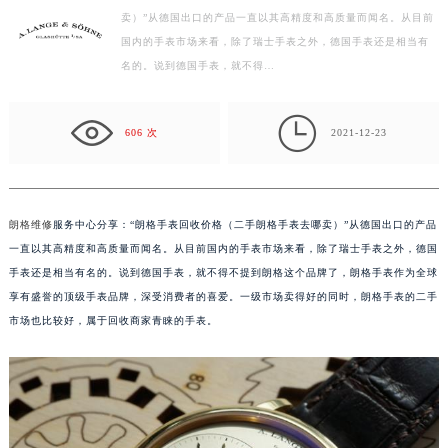
卖）”从德国出口的产品一直以其高精度和高质量而闻名。从目前
盐城市盐都区世纪大道5号盐城金融城写字楼1号楼16层1604室（需提前预约）
国内的手表市场来看，除了瑞士手表之外，德国手表还是相当有
泰州市海陵区永定东路399号置地商务中心东塔写字楼（华润万象城）17层1706室（需提前预约）
名的。说到德国手表，就不得…
宁波市江北区大闸南路500号来福士广场办公楼20层2009室（需提前预约）
杭州市上城区钱江路1366号华润大厦写字楼A座5层503-5室（需提前预约）

金华市金东区东市南街777号金华万达广场写字楼4号楼22层2209室（需提前预约）
606 次
2021-12-23
绍兴市越城区胜利东路379号世茂天际中心写字楼8层805室（需提前预约）
嘉兴市南湖区广益路705号嘉兴世界贸易中心写字楼A座13层1304室（需提前预约）
南昌市红谷滩新区红谷中大道998号绿地双子塔（中央广场）A1座办公楼14层07室（需提前预约）
朗格维修
服务中心分享：“朗格手表回收价格（二手朗格手表去哪卖）”从德国出口的产品
济南市历下区经十路11111号华润中心写字楼（万象城）15层1508室（需提前预约）
一直以其高精度和高质量而闻名。从目前国内的手表市场来看，除了瑞士手表之外，德国
广州市天河区天河路230号万菱汇国际中心写字楼A塔7层704室（需提前预约）
手表还是相当有名的。说到德国手表，就不得不提到朗格这个品牌了，朗格手表作为全球
享有盛誉的顶级手表品牌，深受消费者的喜爱。一级市场卖得好的同时，朗格手表的二手
广州市越秀区环市东路371-375号世界贸易中心大厦南塔写字楼15层07室（需提前预约）
市场也比较好，属于回收商家青睐的手表。
深圳市罗湖区深南东路5001号华润大厦写字楼17层1701室（需提前预约）
惠州市惠城区江北文昌一路7号华贸大厦写字楼1座30层05室（需提前预约）
厦门市思明区湖滨东路95号华润大厦写字楼B座11层1104室（需提前预约）
福州市鼓楼区五四路128-1号恒力城写字楼15层03室（需提前预约）
成都市锦江区人民东路6号SAC东原中心写字楼24层2406B室（需提前预约）