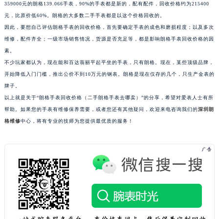
359000元的朗格139.066手表，90%的手表都是新的，配有配件，回收价格约为215400
南宁市青秀区金湖路59号地王大厦12楼1224室（需提前预约）
元，比原价低60%。朗格的大多数二手手表都是以这个价格回收的。
合肥市蜀山区潜山路111号万象城华润大厦B座12楼03室（需提前预约）
因此，要想自己评估朗格手表的回收价格，首先要确定手表的成色和磨损程度；以及多次
泉州市丰泽区宝洲路729号浦西万达中心写字楼A座7楼709室（需提前预约）
维修，配件齐全；一级市场销售情况，货源是否充足等，都是影响朗格手表回收价格的因
青岛市南区山东路6号华润大厦B座22层04室（需提前预约）
素。
不少玩家都认为，现在能和百达翡丽平起平坐的手表，只有朗格。现在，某些顶级品牌，
烟台市芝罘区胜利路139号万达金融中心A座907室（需提前预约）
开始降低入门门槛，推出公价不到10万元的钢表。朗格是现在仅存的几个，只生产金表的
长春市朝阳区西安大路727号中银大厦A座(旺进大厦)18层09室（需提前预约）
牌子。
贵阳市南明区都司高架桥路33号亨特国际金融中心14楼14D（需提前预约）
以上就是关于“朗格手表回收价格（二手朗格手表去哪卖）”的分享，希望对爱表人士有所
昆明市盘龙区北京路928号同德昆明广场写字楼10层06室（需提前预约）
帮助。如果您的手表有维修保养需要，或者您还有其他疑问，欢迎来电咨询我们的
深圳朗
石家庄市长安区中山东路39号勒泰中心写字楼B座13层07室（需提前预约）
格维修
中心，将有专业的技师为您提供最优质的服务！
西安市碑林区南关正街88号华侨城长安国际中心E座6楼10室（需提前预约）
海口市龙华区金贸东路5号海口华润大厦B座17层1707室（需提前预约）
唐山市路南区新华东道100号万达广场写字楼A座10层1002室（需提前预约）
台州市椒江区东海大道1800号腾达中心东1幢20楼2002室（需提前预约）
内蒙古自治区呼和浩特市玉泉区大学西街70号华润万象城写字楼（鄂尔多斯大厦）23层2326室（需提前预约）
甘肃省兰州市七里河区西津西路16号兰州中心写字楼21层2102室（需提前预约）
重庆市解放碑渝中区民权路28号英利国际金融中心写字楼20层01室（需提前预约）