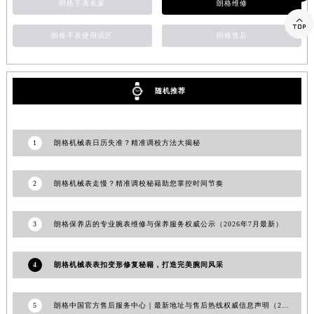
朗格手表表蒙
朗格维修
江西省南昌市红谷滩新区红谷中大道998号绿地双子塔（中央广场）A1座办公楼14层1407室朗格售后服务中心（需提前预约）

江西省萍乡市安源区萍安北大道与康庄路交叉口朗格售后服务中心（需提前预约）
朗格手表使用误区
朗格售后
江西省上饶市信州区滨江西路朗格售后服务中心（需提前预约）
江西省新余市渝水区北湖西路朗格售后服务中心（需提前预约）
随机推荐
江西省宜春市袁州区中山中路朗格售后服务中心（需提前预约）
江西省鹰潭市月湖区胜利东路朗格售后服务中心（需提前预约）
山东省德州市德城区东风中路朗格售后服务中心（需提前预约）
1
朗格机械表日历失准？精准调校方法大揭秘
山东省东营市东营区济南路朗格售后服务中心（需提前预约）
山东省济南市历下区经十路11111号华润中心写字楼（万象城）15层1508室朗格售后服务中心（需提前预约）
2
朗格机械表走慢？精准调校秘籍助您掌控时间节奏
山东省济宁市任城区太白楼路朗格售后服务中心（需提前预约）
山东省莱芜市文化南路8号银座商城名表维修一楼名表维修朗格售后服务中心（需提前预约）
3
朗格保养店的专业腕表维修与保养服务权威公示（2026年7月最新）
山东省临沂市兰山区解放路朗格售后服务中心（需提前预约）
山东省日照市东港区烟台路朗格售后服务中心（需提前预约）
4
朗格机械表表扣变形修复秘籍，打造完美腕间风采
山东省泰安市泰山区财源街道泰山大街朗格售后服务中心（需提前预约）
山东省威海市环翠区新威海路89号振华商厦一楼名表维修朗格售后服务中心（需提前预约）
5
朗格中国官方售后服务中心｜最新地址与售后热线权威信息声明（2026年7月最新）
山东省潍坊市奎文区东风东街朗格售后服务中心（需提前预约）