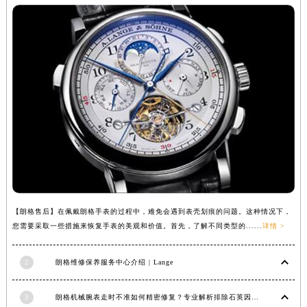
安徽省滁州市琅琊区南谯北路朗格售后服务中心（需提前预约）
安徽省阜阳市颍州区颍州北路朗格售后服务中心（需提前预约）
安徽省淮北市相山区淮海路朗格售后服务中心（需提前预约）
安徽省淮南市田家庵区国庆中路朗格售后服务中心（需提前预约）
安徽省黄山市屯溪区黄山西路朗格售后服务中心（需提前预约）
安徽省六安市金安区解放中路朗格售后服务中心（需提前预约）
安徽省马鞍山市雨山区湖南西路朗格售后服务中心（需提前预约）
安徽省宿州市埇桥区人民中路朗格售后服务中心（需提前预约）
安徽省铜陵市铜官区石城大道朗格售后服务中心（需提前预约）
安徽省芜湖市镜湖区中山路步行街朗格售后服务中心（需提前预约）
安徽省宣城市宣州区叠嶂西路朗格售后服务中心（需提前预约）
【朗格售后】在佩戴朗格手表的过程中，难免会遇到表壳划痕的问题。这种情况下，
福建省龙岩市新罗区九一南路朗格售后服务中心（需提前预约）
您需要采取一些措施来恢复手表的美观和价值。首先，了解不同类型的......
详情 >
福建省南平市建阳区人民西路朗格售后服务中心（需提前预约）
2
朗格维修保养服务中心介绍 | Lange
福建省宁德市蕉城区天湖东路朗格售后服务中心（需提前预约）
福建省莆田市城厢区霞林街道荔华东大道朗格售后服务中心（需提前预约）
3
朗格机械腕表走时不准如何精密修复？专业解析排除石英因素
福建省三明市三元区东乾二路朗格售后服务中心（需提前预约）