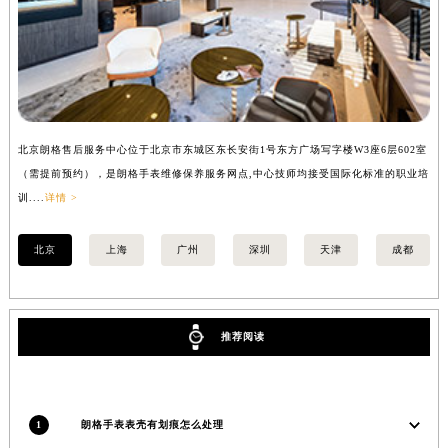
山西省大同市平城区迎宾街朗格售后服务中心（需提前预约）
山西省晋城市城区黄华街朗格售后服务中心（需提前预约）
山西省晋中市榆次区顺城街朗格售后服务中心（需提前预约）
山西省临汾市尧都区解放路朗格售后服务中心（需提前预约）
山西省吕梁市离石区永宁中路与建设街交叉口朗格售后服务中心（需提前预约）
北京朗格售后服务中心位于北京市东城区东长安街1号东方广场写字楼W3座6层602室
上
山西省朔州市朔城区怡西路与鄯阳西街交汇处朗格售后服务中心（需提前预约）
（需提前预约），是朗格手表维修保养服务网点,中心技师均接受国际化标准的职业培
（
山西省忻州市忻府区和平东街与七一南路交叉口朗格售后服务中心（需提前预约）
训....
详情 >
训..
山西省阳泉市郊区平阳东街与新城大道交叉口朗格售后服务中心（需提前预约）
山西省运城市盐湖区河东街朗格售后服务中心（需提前预约）
北京
上海
广州
深圳
天津
成都
山西省长治市潞州区英雄中路朗格售后服务中心（需提前预约）
山西省太原市迎泽区迎泽街道解放路15号亨得利名表维修授权店3楼朗格售后服务中心（需提前预约）
天津市和平区赤峰道136号天津国际金融中心26层2603室朗格售后服务中心（需提前预约）
推荐阅读
安徽省安庆市迎江区人民路朗格售后服务中心（需提前预约）
安徽省蚌埠市蚌山区淮河路朗格售后服务中心（需提前预约）
安徽省亳州市谯城区魏武大道朗格售后服务中心（需提前预约）
1
朗格手表表壳有划痕怎么处理
安徽省池州市贵池区长江路朗格售后服务中心（需提前预约）