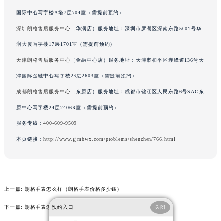
吉林省四平市铁东区紫气大路与南九经街交汇处朗格售后服务中心（需提前预约）
国际中心写字楼A塔7层704室（需提前预约）
吉林省松原市宁江区五环大街朗格售后服务中心（需提前预约）
深圳朗格售后服务中心
（华润店）服务地址：深圳市罗湖区深南东路5001号华
吉林省通化市东昌区环通乡江南大街朗格售后服务中心（需提前预约）
润大厦写字楼17层1701室（需提前预约）
吉林省延边市延吉市解放路朗格售后服务中心（需提前预约）
天津朗格售后服务中心
（金融中心店）服务地址：天津市和平区赤峰道136号天
辽宁省鞍山市铁东区站前街朗格售后服务中心（需提前预约）
津国际金融中心写字楼26层2603室（需提前预约）
辽宁省本溪市平山区胜利路朗格售后服务中心（需提前预约）
成都朗格售后服务中心
（东原店）服务地址：成都市锦江区人民东路6号SAC东
辽宁省朝阳市双塔区新华路朗格售后服务中心（需提前预约）
辽宁省丹东市振兴区七经街朗格售后服务中心（需提前预约）
原中心写字楼24层2406B室（需提前预约）
辽宁省抚顺市新抚区东一路朗格售后服务中心（需提前预约）
服务专线：
400-609-9509
辽宁省阜新市海州区解放大街朗格售后服务中心（需提前预约）
本页链接：
http://www.gjmbwx.com/problems/shenzhen/766.html
辽宁省葫芦岛市连山区中央路朗格售后服务中心（需提前预约）
辽宁省锦州市古塔区中央大街朗格售后服务中心（需提前预约）
辽宁省辽阳市白塔区新运大街朗格售后服务中心（需提前预约）
辽宁省盘锦市兴隆台区石油大街朗格售后服务中心（需提前预约）
上一篇:
朗格手表怎么样（朗格手表价格多少钱）
辽宁省铁岭市银州区南马路朗格售后服务中心（需提前预约）
下一篇:
朗格手表怎么样（朗格手表多少钱）
预约入口
关闭
辽宁省营口市站前区市府路与渤海大街交叉口朗格售后服务中心（需提前预约）