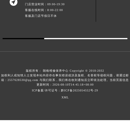

门店营业时间：09:00-19:30
澳门特别行政区花王堂区大三巴商圈朗格售后服务中心（需提前预约）
客服在线时间：8:00-22:00
澳门特别行政区嘉模堂区官也街朗格售后服务中心（需提前预约）
客服及门店节假日不休
澳门省路氹城市金光大道朗格售后服务中心（需提前预约）
澳门特别行政区望德堂区塔石广场朗格售后服务中心（需提前预约）
福建省福州市鼓楼区五四路128-1号恒力城写字楼15层03室朗格售后服务中心（需提前预约）
福建省厦门市思明区湖滨东路95号万象城华润大厦B座11层1104室朗格售后服务中心（需提前预约）
广东省潮州市潮安区新风路与潮汕路交汇处朗格售后服务中心（需提前预约）
广东省广州市天河区天河路230号万菱汇国际中心A塔7层704室朗格售后服务中心（需提前预约）
广东省广州市越秀区环市东路371-375号世界贸易中心大厦南塔15层1507室朗格售后服务中心（需提前预约）
版权所有：
朗格维修保养中心 Copyright © 2018-2032
如权利人或知情人士发现本站内容存在事实错误或涉及版权、名誉权等侵权问题，请通过邮
广东省河源市源城区越王大道朗格售后服务中心（需提前预约）
箱：2557628530@qq.com 与我们联系，我们将在收到通知后立即依法处理。当前页面信息
更新时间：2026-08-10T14:45:18+08:00
广东省惠州市惠城区江北文昌一路7号华贸大厦1座30层3005室朗格售后服务中心（需提前预约）
ICP备案/许可证号：黔ICP备2025054552号-29
广东省江门市蓬江区广场西路朗格售后服务中心（需提前预约）
XML
广东省揭阳市榕城进贤门步行街朗格售后服务中心（需提前预约）
广东省茂名市电白区水东街道迎宾大道朗格售后服务中心（需提前预约）
广东省梅州市梅江区金燕大道朗格售后服务中心（需提前预约）
广东省清远市清城区湖西路朗格售后服务中心（需提前预约）