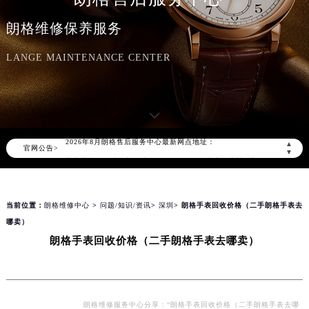
朗格维修保养服务
LANGE MAINTENANCE CENTER
2026年8月朗格中国区售后服务网络优化升级公告
2026年8月朗格全国官方售后客户服务热线：400-609-9509
朗格官方全国统一服务热线400-609-9509，服务覆盖中国大陆、香港、澳门、台湾全部区域（非大陆需加拨“+86”）
2026年8月朗格售后服务中心最新网点地址：
▲
官网公告>
北京市朝阳区建国门外大街甲6号华熙国际中心写字楼D座11层1102室（北京总部）（需提前预约）
▼
北京市东城区东长安街1号东方广场写字楼W3座6层602室（需提前预约）
天津市和平区赤峰道136号天津国际金融中心写字楼26层2603室（需提前预约）
当前位置：
朗格维修中心
>
问题/知识/资讯
>
深圳
> 朗格手表回收价格（二手朗格手表去
上海市徐汇区虹桥路3号港汇中心写字楼2座37层3705室（需提前预约）
哪卖）
上海市黄浦区南京东路299号宏伊国际广场写字楼8层806室（需提前预约）
朗格手表回收价格（二手朗格手表去哪卖）
南京市秦淮区中山南路1号（新街口）南京中心写字楼22层C1-1室（需提前预约）
常州市新北区龙锦路1590号现代传媒中心写字楼5号楼10层1008室（需提前预约）
徐州市鼓楼区淮海东路29号苏宁广场IFC国际金融中心写字楼35层3508室（需提前预约）
扬州市邗江区国展路29号星耀天地写字楼1号楼18层1803室（需提前预约）
朗格维修服务中心分享：“朗格手表回收价格（二手朗格手表去哪