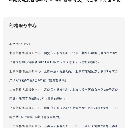
黑龙江省大庆市萨尔图区会战大街朗格售后服务中心（需提前预约）
黑龙江省鹤岗市向阳区红军路朗格售后服务中心（需提前预约）
黑龙江省黑河市爱辉区中央街朗格售后服务中心（需提前预约）
朗格服务中心
黑龙江省鸡西市鸡冠区红军路朗格售后服务中心（需提前预约）
黑龙江省佳木斯市向阳区长安路朗格售后服务中心（需提前预约）
本文tag：
朗格
黑龙江省牡丹江市东安区太平路朗格售后服务中心（需提前预约）
北京朗格售后服务中心
（国贸店）服务地址：北京市朝阳区建国门外大街甲6号
黑龙江省七台河市桃山区大同街朗格售后服务中心（需提前预约）
黑龙江省齐齐哈尔市龙沙区龙华路朗格售后服务中心（需提前预约）
华熙国际中心写字楼D座11层1102室（北京总部）（需提前预约）
黑龙江省双鸭山市尖山区新兴大街朗格售后服务中心（需提前预约）
北京朗格售后服务中心
（王府井店）服务地址：北京市东城区东长安街1号东方
黑龙江省绥化市北林区新华街与康庄路交叉口朗格售后服务中心（需提前预约）
广场写字楼W3座6层602室（需提前预约）
黑龙江省伊春市伊美区通河路朗格售后服务中心（需提前预约）
上海朗格售后服务中心
（宏伊店）服务地址：上海市黄浦区南京东路299号宏伊
吉林省白城市洮北区明仁南街朗格售后服务中心（需提前预约）
国际广场写字楼8层806室（需提前预约）
吉林省白山市浑江区浑江大街朗格售后服务中心（需提前预约）
上海朗格售后服务中心
（港汇店）服务地址：上海市徐汇区虹桥路3号港汇中心
吉林省吉林市船营区河南街朗格售后服务中心（需提前预约）
写字楼2座37层3705室（需提前预约）
吉林省辽源市龙山区人民大街朗格售后服务中心（需提前预约）
吉林省梅河口市新华街道梅河大街朗格售后服务中心（需提前预约）
广州朗格售后服务中心
（万菱店）服务地址：广州市天河区天河路230号万菱汇