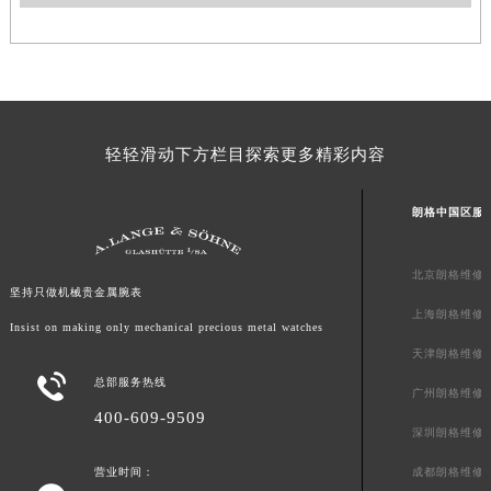
山东省枣庄市滕州市北辛路与善国路交叉口朗格售后服务中心（需提前预约）
山东省淄博市张店区金晶大道朗格售后服务中心（需提前预约）
上海市黄浦区南京东路299号宏伊国际广场写字楼8层806室朗格售后服务中心（需提前预约）
上海市徐汇区虹桥路3号港汇中心2座37层3705室朗格售后服务中心（需提前预约）
浙江省杭州市上城区钱江路1366号华润大厦A座5层503-5室朗格售后服务中心（需提前预约）
轻轻滑动下方栏目探索更多精彩内容
浙江省湖州市吴兴区劳动路朗格售后服务中心（需提前预约）
浙江省嘉兴市南湖区广益路705号嘉兴世界贸易中心A座13层1304室朗格售后服务中心（需提前预约）
朗格中国区服
浙江省金华市金东区东市南街777号金华万达广场4号楼22楼2209室朗格售后服务中心（需提前预约）
浙江省丽水市莲都区解放街朗格售后服务中心（需提前预约）
北京朗格维修
坚持只做机械贵金属腕表
浙江省宁波市江北区大闸南路500号来福士广场办公楼20层2009室朗格售后服务中心（需提前预约）
上海朗格维修
Insist on making only mechanical precious metal watches
浙江省衢州市柯城区上街朗格售后服务中心（需提前预约）
天津朗格维修
浙江省绍兴市越城区胜利东路379号世茂天际中心写字楼8层805室朗格售后服务中心（需提前预约）

总部服务热线
浙江省舟山市定海区解放东路朗格售后服务中心（需提前预约）
广州朗格维修
400-609-9509
澳门特别行政区大堂区议事亭前地（新马路）朗格售后服务中心（需提前预约）
深圳朗格维修
澳门特别行政区风顺堂区南湾大马路朗格售后服务中心（需提前预约）
成都朗格维修
营业时间：
澳门特别行政区花地玛堂区关闸广场朗格售后服务中心（需提前预约）