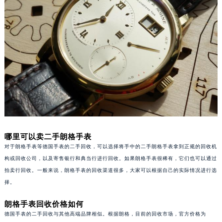
重庆市江北区观音桥步行街2号融恒时代广场写字楼9层902室（需提前预约）
长沙市芙蓉区定王台街道建湘路393号世茂环球金融中心写字楼（芙蓉广场）10层13室（需提前预约）
郑州市二七区铭功路10号华润大厦写字楼29层2905室（需提前预约）
太原市迎泽区解放路15号亨得利名表服务中心（品牌授权店）3层整层（需提前预约）
沈阳市沈河区中街路137号亨得利名表服务中心（品牌授权店）1层整层（需提前预约）
沈阳市沈河区中街路83号亨得利名表服务中心（品牌授权店）1层整层（需提前预约）
乌鲁木齐市天山区红山路26号时代广场（CCMALL）C座17层17-B（需提前预约）
温州市鹿城区锦绣路1067号置信广场10层1015室（需提前预约）
哈尔滨市道里区友谊西路600号富力中心T2座写字楼29层03室（需提前预约）
大连市中山区人民路15号国际金融大厦7层G室（需提前预约）
哪里可以卖二手朗格手表
对于朗格手表等德国手表的二手回收，可以选择将手中的二手朗格手表拿到正规的回收机
佛山市禅城区季华五路57号万科金融中心C座12层1205室（需提前预约）
构或回收公司，以及寄售银行和典当行进行回收。如果朗格手表很稀有，它们也可以通过
东莞市东城街道鸿福东路1号民盈国贸中心T1写字楼9层907室（需提前预约）
拍卖行回收。一般来说，朗格手表的回收渠道很多，大家可以根据自己的实际情况进行选
无锡市梁溪区人民中路139号恒隆广场写字楼1座11层1104室（需提前预约）
择。
南通市崇川区工农路57号圆融广场写字楼16层1603室（需提前预约）
朗格手表回收价格如何
苏州市苏州工业园区星港街199号苏州中心办公楼C座22层08室（需提前预约）
德国手表的二手回收与其他高端品牌相似。根据朗格，目前的回收市场，官方价格为
武汉市江汉区解放大道686号世界贸易大厦38层09室（需提前预约）