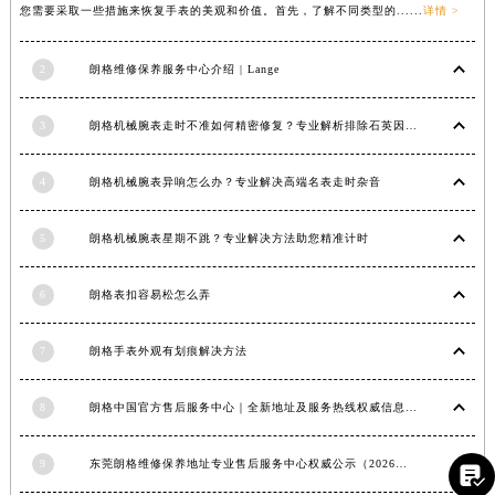
您需要采取一些措施来恢复手表的美观和价值。首先，了解不同类型的......
详情 >
江西省南昌市红谷滩新区红谷中大道998号绿地双子塔（中央广场）A1座办公楼14层1407室朗格售后服务中心（需提前预约）
江西省萍乡市安源区萍安北大道与康庄路交叉口朗格售后服务中心（需提前预约）
2
朗格维修保养服务中心介绍 | Lange
江西省上饶市信州区滨江西路朗格售后服务中心（需提前预约）
江西省新余市渝水区北湖西路朗格售后服务中心（需提前预约）
3
朗格机械腕表走时不准如何精密修复？专业解析排除石英因素
江西省宜春市袁州区中山中路朗格售后服务中心（需提前预约）
江西省鹰潭市月湖区胜利东路朗格售后服务中心（需提前预约）
4
朗格机械腕表异响怎么办？专业解决高端名表走时杂音
山东省德州市德城区东风中路朗格售后服务中心（需提前预约）
山东省东营市东营区济南路朗格售后服务中心（需提前预约）
5
朗格机械腕表星期不跳？专业解决方法助您精准计时
山东省济南市历下区经十路11111号华润中心写字楼（万象城）15层1508室朗格售后服务中心（需提前预约）
6
朗格表扣容易松怎么弄
山东省济宁市任城区太白楼路朗格售后服务中心（需提前预约）
山东省莱芜市文化南路8号银座商城名表维修一楼名表维修朗格售后服务中心（需提前预约）
7
朗格手表外观有划痕解决方法
山东省临沂市兰山区解放路朗格售后服务中心（需提前预约）
山东省日照市东港区烟台路朗格售后服务中心（需提前预约）
8
朗格中国官方售后服务中心｜全新地址及服务热线权威信息声明（2026年6月最新）
山东省泰安市泰山区财源街道泰山大街朗格售后服务中心（需提前预约）
山东省威海市环翠区新威海路89号振华商厦一楼名表维修朗格售后服务中心（需提前预约）
9
东莞朗格维修保养地址专业售后服务中心权威公示（2026年7月最新）

山东省潍坊市奎文区东风东街朗格售后服务中心（需提前预约）