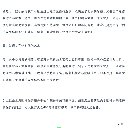
黑龙江省大庆市萨尔图区会战大街朗格售后服务中心（需提前预约）
诚然，一些小故障我们可以通过上述方法自行解决，既满足了动手的乐趣，又省去了送修
黑龙江省鹤岗市向阳区红军路朗格售后服务中心（需提前预约）
的时间与成本。然而，手表作为精密机械的代表，其内部构造复杂，非专业人士稍有不慎
黑龙江省黑河市爱辉区中央街朗格售后服务中心（需提前预约）
便可能造成更大损害。当遇到如机芯调整、深度防水处理等问题时，建议还是交给专业的
黑龙江省鸡西市鸡冠区红军路朗格售后服务中心（需提前预约）
手表维修服务中心处理。毕竟，有些事情，还是交给专家来得安心。
黑龙江省佳木斯市向阳区长安路朗格售后服务中心（需提前预约）
黑龙江省牡丹江市东安区太平路朗格售后服务中心（需提前预约）
五、结语：守护时间的艺术
黑龙江省七台河市桃山区大同街朗格售后服务中心（需提前预约）
每一次小心翼翼的维修，都是对手表背后工艺与历史的尊重。朗格手表不仅是计时工具，
黑龙江省齐齐哈尔市龙沙区龙华路朗格售后服务中心（需提前预约）
更是传承与艺术的结合。在享受自我修复乐趣的同时，别忘了适时求助专业人士，让这份
黑龙江省双鸭山市尖山区新兴大街朗格售后服务中心（需提前预约）
时间的艺术得以延续。下次当你手持录音笔，听着机械表芯的嘀嗒声，那不仅是一场听觉
黑龙江省绥化市北林区新华街与康庄路交叉口朗格售后服务中心（需提前预约）
的盛宴，更是对手表维修艺术的一次致敬。
黑龙江省伊春市伊美区通河路朗格售后服务中心（需提前预约）
吉林省白城市洮北区明仁南街朗格售后服务中心（需提前预约）
以上就是
上海朗格保养服务中心
为您分享的精彩内容。如果您还有其他关于朗格手表维护
吉林省白山市浑江区浑江大街朗格售后服务中心（需提前预约）
和保养的问题，可以拨打页面400电话进行咨询，我们将竭诚为您服务。
吉林省吉林市船营区河南街朗格售后服务中心（需提前预约）
吉林省辽源市龙山区人民大街朗格售后服务中心（需提前预约）
吉林省梅河口市新华街道梅河大街朗格售后服务中心（需提前预约）