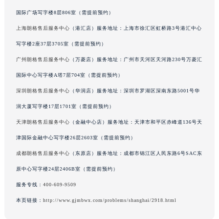
辽宁省沈阳市沈河区中街路137号亨得利名表维修授权店1楼朗格售后服务中心（需提前预约）
国际广场写字楼8层806室（需提前预约）
辽宁省沈阳市沈河区中街路83号亨得利名表维修授权店1楼朗格售后服务中心（需提前预约）
上海朗格售后服务中心
（港汇店）服务地址：上海市徐汇区虹桥路3号港汇中心
北京市朝阳区建国门外大街甲6号华熙国际中心D座11层1102室朗格售后服务中心（北京总部）（需提前预约）
写字楼2座37层3705室（需提前预约）
北京市东城区东长安街1号王府井东方广场W3座6层602室朗格售后服务中心（需提前预约）
广州朗格售后服务中心
（万菱店）服务地址：广州市天河区天河路230号万菱汇
河北省保定市竞秀区朝阳北大街北国先天下朗格售后服务中心（需提前预约）
国际中心写字楼A塔7层704室（需提前预约）
内蒙古自治区阿拉善盟市左旗土尔扈特大街朗格售后服务中心（需提前预约）
深圳朗格售后服务中心
（华润店）服务地址：深圳市罗湖区深南东路5001号华
内蒙古自治区巴彦淖尔市临河区新华街朗格售后服务中心（需提前预约）
内蒙古自治区包头市青山区幸福路甲3号王府井百货名表维修朗格售后服务中心（需提前预约）
润大厦写字楼17层1701室（需提前预约）
内蒙古自治区赤峰市红山区哈达街朗格售后服务中心（需提前预约）
天津朗格售后服务中心
（金融中心店）服务地址：天津市和平区赤峰道136号天
预约入口
关闭
内蒙古自治区鄂尔多斯市东胜区伊金霍洛街朗格售后服务中心（需提前预约）
津国际金融中心写字楼26层2603室（需提前预约）
内蒙古自治区呼伦贝尔市海拉尔区中央街朗格售后服务中心（需提前预约）
成都朗格售后服务中心
（东原店）服务地址：成都市锦江区人民东路6号SAC东
立即预约
内蒙古自治区通辽市科尔沁区明仁大街朗格售后服务中心（需提前预约）
原中心写字楼24层2406B室（需提前预约）
内蒙古自治区乌海市海勃湾区人民南路朗格售后服务中心（需提前预约）
提前预约免排队，到店即享服务
服务专线：
400-609-9509
预约时间有变无需取消，可随时重新预约
内蒙古自治区乌兰察布市集宁区恩和大街朗格售后服务中心（需提前预约）
本页链接：
http://www.gjmbwx.com/problems/shanghai/2918.html
内蒙古自治区锡林郭勒盟市锡林浩特市光明街与额尔敦路交叉口朗格售后服务中心（需提前预约）
内蒙古自治区兴安盟市乌兰浩特市兴安大街朗格售后服务中心（需提前预约）