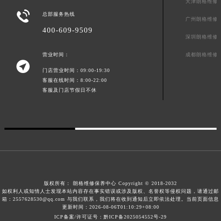
天津朗格维修
广东省汕头市龙湖区长平路朗格售后服务中心（需提前预约）

总部服务热线
广州朗格维修
广东省汕尾市城区香洲街道园林社区翠园街朗格售后服务中心（需提前预约）
400-609-9509
深圳朗格维修
广东省韶关市武江区芙蓉新区与老城中心交汇处朗格售后服务中心（需提前预约）
广东省深圳市罗湖区深南东路5001号华润大厦17层1701室朗格售后服务中心（需提前预约）
成都朗格维修
营业时间：

广东省阳江市江城区东风一路朗格售后服务中心（需提前预约）
门店营业时间：09:00-19:30
广东省云浮市云城区金山路朗格售后服务中心（需提前预约）
客服在线时间：8:00-22:00
客服及门店节假日不休
广东省湛江市赤坎区观海北路朗格售后服务中心（需提前预约）
广东省肇庆市端州区信安大道与砚都大道交汇处朗格售后服务中心（需提前预约）
广西壮族自治区百色市右江区中山二路朗格售后服务中心（需提前预约）
广西壮族自治区北海市海城区北京路朗格售后服务中心（需提前预约）
广西壮族自治区崇左市江州区石景林街道友谊大道与丽川路交汇处朗格售后服务中心（需提前预约）
广西壮族自治区防城港市港口区金花茶大道朗格售后服务中心（需提前预约）
广西壮族自治区贵港市港北区港城街道布山大道与仙衣路交叉口朗格售后服务中心（需提前预约）
版权所有：
朗格维修保养中心 Copyright © 2018-2032
广西壮族自治区桂林市秀峰区红岭路朗格售后服务中心（需提前预约）
如权利人或知情人士发现本站内容存在事实错误或涉及版权、名誉权等侵权问题，请通过邮
箱：2557628530@qq.com 与我们联系，我们将在收到通知后立即依法处理。当前页面信息
广西壮族自治区河池市金城江区金城江街道朝阳路朗格售后服务中心（需提前预约）
更新时间：2026-08-06T01:10:29+08:00
广西壮族自治区贺州市八步区城东街道灵峰南路朗格售后服务中心（需提前预约）
ICP备案/许可证号：黔ICP备2025054552号-29