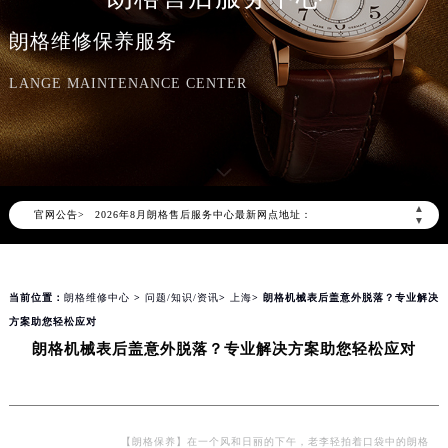
朗格维修保养服务
LANGE MAINTENANCE CENTER
2026年8月朗格中国区售后服务网络优化升级公告
2026年8月朗格全国官方售后客户服务热线：400-609-9509
朗格官方全国统一服务热线400-609-9509，服务覆盖中国大陆、香港、澳门、台湾全部区域（非大陆需加拨“+86”）
2026年8月朗格售后服务中心最新网点地址：
▲
官网公告>
北京市朝阳区建国门外大街甲6号华熙国际中心写字楼D座11层1102室（北京总部）（需提前预约）
▼
北京市东城区东长安街1号东方广场写字楼W3座6层602室（需提前预约）
天津市和平区赤峰道136号天津国际金融中心写字楼26层2603室（需提前预约）
当前位置：
朗格维修中心
>
问题/知识/资讯
>
上海
> 朗格机械表后盖意外脱落？专业解决
上海市徐汇区虹桥路3号港汇中心写字楼2座37层3705室（需提前预约）
方案助您轻松应对
上海市黄浦区南京东路299号宏伊国际广场写字楼8层806室（需提前预约）
朗格机械表后盖意外脱落？专业解决方案助您轻松应对
南京市秦淮区中山南路1号（新街口）南京中心写字楼22层C1-1室（需提前预约）
常州市新北区龙锦路1590号现代传媒中心写字楼5号楼10层1008室（需提前预约）
徐州市鼓楼区淮海东路29号苏宁广场IFC国际金融中心写字楼35层3508室（需提前预约）
扬州市邗江区国展路29号星耀天地写字楼1号楼18层1803室（需提前预约）
【朗格保养】在一个风和日丽的下午，老李轻拍着口袋中的朗格