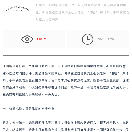
机械表，心中暗自得意。这不仅是时间的伙伴，更是他品味的象
盐城市盐都区世纪大道5号盐城金融城写字楼1号楼16层1604室（需提前预约）
征。可就在这份自豪涌上心头之际，”啪嗒”一声轻响，手中的爱表
泰州市海陵区永定东路399号置地商务中心东塔写字楼（华润万象城）17层1706室（需提前预约）
后盖竟悄然离席，…
宁波市江北区大闸南路500号来福士广场办公楼20层2009室（需提前预约）
杭州市上城区钱江路1366号华润大厦写字楼A座5层503-5室（需提前预约）

金华市金东区东市南街777号金华万达广场写字楼4号楼22层2209室（需提前预约）
198 次
2025-03-23
绍兴市越城区胜利东路379号世茂天际中心写字楼8层805室（需提前预约）
嘉兴市南湖区广益路705号嘉兴世界贸易中心写字楼A座13层1304室（需提前预约）
南昌市红谷滩新区红谷中大道998号绿地双子塔（中央广场）A1座办公楼14层07室（需提前预约）
【
朗格保养
】在一个风和日丽的下午，老李轻拍着口袋中的朗格机械表，心中暗自得意。
济南市历下区经十路11111号华润中心写字楼（万象城）15层1508室（需提前预约）
这不仅是时间的伙伴，更是他品味的象征。可就在这份自豪涌上心头之际，”啪嗒”一声轻
广州市天河区天河路230号万菱汇国际中心写字楼A塔7层704室（需提前预约）
响，手中的爱表后盖竟悄然离席，留下老李满心的愕然与无奈。朗格手表后盖脱落，这该
如何是好？别急，今天我们就来聊聊这个问题，顺带一提，录音笔这位默默无闻的助手，
广州市越秀区环市东路371-375号世界贸易中心大厦南塔写字楼15层07室（需提前预约）
在关键时刻也能为手表维修添一份力呢。
深圳市罗湖区深南东路5001号华润大厦写字楼17层1701室（需提前预约）
惠州市惠城区江北文昌一路7号华贸大厦写字楼1座30层05室（需提前预约）
一、初遇挑战：后盖脱落的初步检查
厦门市思明区湖滨东路95号华润大厦写字楼B座11层1104室（需提前预约）
福州市鼓楼区五四路128-1号恒力城写字楼15层03室（需提前预约）
首先，安全第一。确保周围环境干净无尘，避免微小颗粒乘虚而入，损害精密机芯。拿起
成都市锦江区人民东路6号SAC东原中心写字楼24层2406B室（需提前预约）
手表，轻轻摇晃，听听是否有异物声响，这是判断是否有细小零件一同脱落的第一步。同