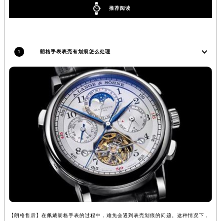
推荐阅读
福建省漳州市龙文区步港路朗格售后服务中心（需提前预约）
江苏省常州市新北区龙锦路1590号现代传媒中心5号楼10层1008室朗格售后服务中心（需提前预约）
江苏省淮安市清江浦区淮海北路朗格售后服务中心（需提前预约）
江苏省连云港市海州区通灌北路朗格售后服务中心（需提前预约）
1
朗格手表表壳有划痕怎么处理
江苏省南京市秦淮区中山南路1号南京中心22层22-C1-C3室朗格售后服务中心（需提前预约）
江苏省宿迁市宿城区西湖路朗格售后服务中心（需提前预约）
江苏省泰州市海陵区永定东路399号置地商务中心东塔（华润万象城）17层1706室朗格售后服务中心（需提前预约）
江苏省徐州市鼓楼区淮海东路29号苏宁广场IFC国际金融中心35层3508室朗格售后服务中心（需提前预约）
江苏省盐城市盐都区世纪大道5号盐城金融城写字楼1号楼16层1604室朗格售后服务中心（需提前预约）
江苏省扬州市邗江区国展路29号星耀天地写字楼1号楼18层1803室朗格售后服务中心（需提前预约）
江苏省镇江市京口区中山东路朗格售后服务中心（需提前预约）
江西省抚州市临川区赣东大道朗格售后服务中心（需提前预约）
江西省赣州市章贡区文清路朗格售后服务中心（需提前预约）
江西省吉安市吉州区井冈山大道朗格售后服务中心（需提前预约）
江西省景德镇市珠山区珠山中路朗格售后服务中心（需提前预约）
【朗格售后】在佩戴朗格手表的过程中，难免会遇到表壳划痕的问题。这种情况下，
江西省九江市浔阳区浔阳路朗格售后服务中心（需提前预约）