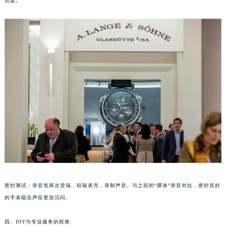
后盖。
南宁市青秀区金湖路59号地王大厦12楼1224室（需提前预约）
合肥市蜀山区潜山路111号万象城华润大厦B座12楼03室（需提前预约）
泉州市丰泽区宝洲路729号浦西万达中心写字楼A座7楼709室（需提前预约）
青岛市南区山东路6号华润大厦B座22层04室（需提前预约）
烟台市芝罘区胜利路139号万达金融中心A座907室（需提前预约）
长春市朝阳区西安大路727号中银大厦A座(旺进大厦)18层09室（需提前预约）
贵阳市南明区都司高架桥路33号亨特国际金融中心14楼14D（需提前预约）
昆明市盘龙区北京路928号同德昆明广场写字楼10层06室（需提前预约）
石家庄市长安区中山东路39号勒泰中心写字楼B座13层07室（需提前预约）
西安市碑林区南关正街88号华侨城长安国际中心E座6楼10室（需提前预约）
海口市龙华区金贸东路5号海口华润大厦B座17层1707室（需提前预约）
唐山市路南区新华东道100号万达广场写字楼A座10层1002室（需提前预约）
台州市椒江区东海大道1800号腾达中心东1幢20楼2002室（需提前预约）
密封测试：录音笔再次登场，轻敲表壳，录制声音。与之前的“裸体”录音对比，密封良好
内蒙古自治区呼和浩特市玉泉区大学西街70号华润万象城写字楼（鄂尔多斯大厦）23层2326室（需提前预约）
的手表敲击声应更加沉闷。
甘肃省兰州市七里河区西津西路16号兰州中心写字楼21层2102室（需提前预约）
重庆市解放碑渝中区民权路28号英利国际金融中心写字楼20层01室（需提前预约）
四、DIY与专业服务的权衡