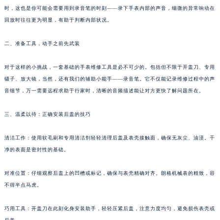
时，这也是你可能会需要用到录音笔的时刻——录下手表内部的声音，细微的异常响动在
重庆市江北区观音桥步行街2号融恒时代广场写字楼9层902室（需提前预约）
回放时往往更为明显，有助于判断内部状况。
长沙市芙蓉区定王台街道建湘路393号世茂环球金融中心写字楼（芙蓉广场）10层13室（需提前预约）
郑州市二七区铭功路10号华润大厦写字楼29层2905室（需提前预约）
二、准备工具，动手之前先武装
太原市迎泽区解放路15号亨得利名表服务中心（品牌授权店）3层整层（需提前预约）
沈阳市沈河区中街路137号亨得利名表服务中心（品牌授权店）1层整层（需提前预约）
对于这样的小挑战，一套基础的手表维修工具是必不可少的。包括但不限于开盖刀、专用
沈阳市沈河区中街路83号亨得利名表服务中心（品牌授权店）1层整层（需提前预约）
镊子、放大镜，当然，还有我们的辅助小能手——录音笔。它不仅能记录维修过程中的声
音细节，万一需要远程求助于行家时，清晰的音频描述能让对方更快了解问题所在。
乌鲁木齐市天山区红山路26号时代广场（CCMALL）C座17层17-B（需提前预约）
温州市鹿城区锦绣路1067号置信广场10层1015室（需提前预约）
三、温柔以待：正确安装后盖的技巧
哈尔滨市道里区友谊西路600号富力中心T2座写字楼29层03室（需提前预约）
大连市中山区人民路15号国际金融大厦7层G室（需提前预约）
清洁工作：使用软毛刷和专用清洁剂轻轻清理后盖及表壳接触面，确保无灰尘、油渍。干
佛山市禅城区季华五路57号万科金融中心C座12层1205室（需提前预约）
净的表面是密封性的基础。
东莞市东城街道鸿福东路1号民盈国贸中心T1写字楼9层907室（需提前预约）
对准位置：仔细观察后盖上的凹槽或标记，确保与表壳精确对齐。朗格机械表的精致，容
无锡市梁溪区人民中路139号恒隆广场写字楼1座11层1104室（需提前预约）
不得半点马虎。
南通市崇川区工农路57号圆融广场写字楼16层1603室（需提前预约）
苏州市苏州工业园区星港街199号苏州中心办公楼C座22层08室（需提前预约）
巧用工具：开盖刀在此刻化身安装助手，轻轻压紧后盖，注意力度均匀，避免损伤表壳或
武汉市江汉区解放大道686号世界贸易大厦38层09室（需提前预约）