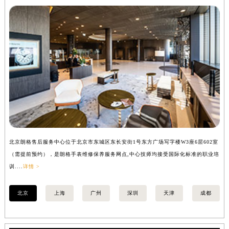
安徽省滁州市琅琊区南谯北路朗格售后服务中心（需提前预约）
安徽省阜阳市颍州区颍州北路朗格售后服务中心（需提前预约）
安徽省淮北市相山区淮海路朗格售后服务中心（需提前预约）
安徽省淮南市田家庵区国庆中路朗格售后服务中心（需提前预约）
安徽省黄山市屯溪区黄山西路朗格售后服务中心（需提前预约）
安徽省六安市金安区解放中路朗格售后服务中心（需提前预约）
安徽省马鞍山市雨山区湖南西路朗格售后服务中心（需提前预约）
安徽省宿州市埇桥区人民中路朗格售后服务中心（需提前预约）
安徽省铜陵市铜官区石城大道朗格售后服务中心（需提前预约）
安徽省芜湖市镜湖区中山路步行街朗格售后服务中心（需提前预约）
北京朗格售后服务中心位于北京市东城区东长安街1号东方广场写字楼W3座6层602室
上
安徽省宣城市宣州区叠嶂西路朗格售后服务中心（需提前预约）
（需提前预约），是朗格手表维修保养服务网点,中心技师均接受国际化标准的职业培
（
训....
详情 >
训..
福建省龙岩市新罗区九一南路朗格售后服务中心（需提前预约）
福建省南平市建阳区人民西路朗格售后服务中心（需提前预约）
北京
上海
广州
深圳
天津
成都
福建省宁德市蕉城区天湖东路朗格售后服务中心（需提前预约）
福建省莆田市城厢区霞林街道荔华东大道朗格售后服务中心（需提前预约）
福建省三明市三元区东乾二路朗格售后服务中心（需提前预约）