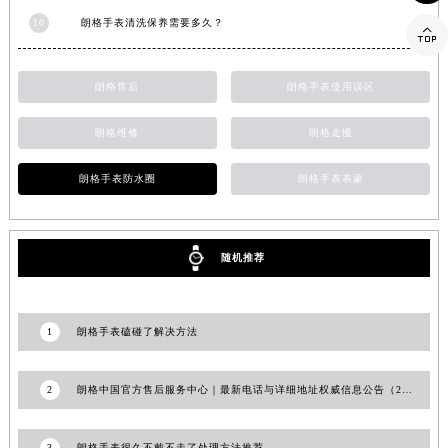
山东省枣庄市滕州市北辛路与善国路交叉口朗格售后服务中心（需提前预约）
10
朗格手表清洗保养需要多久？

山东省淄博市张店区金晶大道朗格售后服务中心（需提前预约）
上海市黄浦区南京东路299号宏伊国际广场写字楼8层806室朗格售后服务中心（需提前预约）
朗格售后
朗格手表使用误区
上海市徐汇区虹桥路3号港汇中心2座37层3705室朗格售后服务中心（需提前预约）
浙江省杭州市上城区钱江路1366号华润大厦A座5层503-5室朗格售后服务中心（需提前预约）
朗格维修
朗格走慢
浙江省湖州市吴兴区劳动路朗格售后服务中心（需提前预约）
朗格手表防水圈
朗格手表表蒙
浙江省嘉兴市南湖区广益路705号嘉兴世界贸易中心A座13层1304室朗格售后服务中心（需提前预约）
浙江省金华市金东区东市南街777号金华万达广场4号楼22楼2209室朗格售后服务中心（需提前预约）
浙江省丽水市莲都区解放街朗格售后服务中心（需提前预约）
随机推荐
浙江省宁波市江北区大闸南路500号来福士广场办公楼20层2009室朗格售后服务中心（需提前预约）
浙江省衢州市柯城区上街朗格售后服务中心（需提前预约）
浙江省绍兴市越城区胜利东路379号世茂天际中心写字楼8层805室朗格售后服务中心（需提前预约）
1
朗格手表磕碰了解决方法
浙江省舟山市定海区解放东路朗格售后服务中心（需提前预约）
澳门特别行政区大堂区议事亭前地（新马路）朗格售后服务中心（需提前预约）
2
朗格中国官方售后服务中心｜最新电话与详细地址权威信息公告（2026年7月最新）
澳门特别行政区风顺堂区南湾大马路朗格售后服务中心（需提前预约）
澳门特别行政区花地玛堂区关闸广场朗格售后服务中心（需提前预约）
3
朗格手表很久不戴不走了处理方法推荐