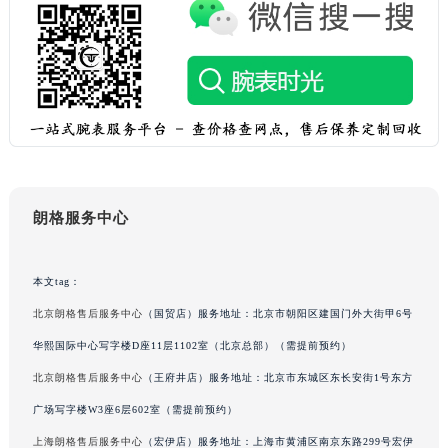
吉林省四平市铁东区紫气大路与南九经街交汇处朗格售后服务中心（需提前预约）
吉林省松原市宁江区五环大街朗格售后服务中心（需提前预约）
吉林省通化市东昌区环通乡江南大街朗格售后服务中心（需提前预约）
吉林省延边市延吉市解放路朗格售后服务中心（需提前预约）
辽宁省鞍山市铁东区站前街朗格售后服务中心（需提前预约）
辽宁省本溪市平山区胜利路朗格售后服务中心（需提前预约）
辽宁省朝阳市双塔区新华路朗格售后服务中心（需提前预约）
辽宁省丹东市振兴区七经街朗格售后服务中心（需提前预约）
朗格服务中心
辽宁省抚顺市新抚区东一路朗格售后服务中心（需提前预约）
辽宁省阜新市海州区解放大街朗格售后服务中心（需提前预约）
本文tag：
辽宁省葫芦岛市连山区中央路朗格售后服务中心（需提前预约）
北京朗格售后服务中心
（国贸店）服务地址：北京市朝阳区建国门外大街甲6号
辽宁省锦州市古塔区中央大街朗格售后服务中心（需提前预约）
华熙国际中心写字楼D座11层1102室（北京总部）（需提前预约）
辽宁省辽阳市白塔区新运大街朗格售后服务中心（需提前预约）
北京朗格售后服务中心
（王府井店）服务地址：北京市东城区东长安街1号东方
辽宁省盘锦市兴隆台区石油大街朗格售后服务中心（需提前预约）
广场写字楼W3座6层602室（需提前预约）
辽宁省铁岭市银州区南马路朗格售后服务中心（需提前预约）
辽宁省营口市站前区市府路与渤海大街交叉口朗格售后服务中心（需提前预约）
上海朗格售后服务中心
（宏伊店）服务地址：上海市黄浦区南京东路299号宏伊