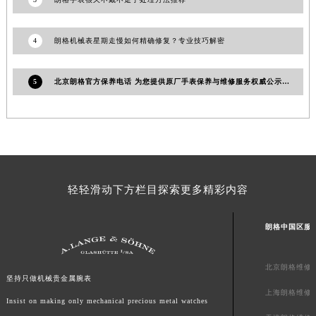
澳门特别行政区花王堂区大三巴商圈朗格售后服务中心（需提前预约）
澳门特别行政区嘉模堂区官也街朗格售后服务中心（需提前预约）
4
朗格机械表星期走慢如何精确修复？专业技巧解密
澳门省路氹城市金光大道朗格售后服务中心（需提前预约）
澳门特别行政区望德堂区塔石广场朗格售后服务中心（需提前预约）
5
北京朗格官方保养电话 为您提供原厂手表保养与维修服务权威公示（2026年7月最新）
福建省福州市鼓楼区五四路128-1号恒力城写字楼15层03室朗格售后服务中心（需提前预约）
福建省厦门市思明区湖滨东路95号万象城华润大厦B座11层1104室朗格售后服务中心（需提前预约）
广东省潮州市潮安区新风路与潮汕路交汇处朗格售后服务中心（需提前预约）
广东省广州市天河区天河路230号万菱汇国际中心A塔7层704室朗格售后服务中心（需提前预约）
广东省广州市越秀区环市东路371-375号世界贸易中心大厦南塔15层1507室朗格售后服务中心（需提前预约）
轻轻滑动下方栏目探索更多精彩内容
广东省河源市源城区越王大道朗格售后服务中心（需提前预约）
广东省惠州市惠城区江北文昌一路7号华贸大厦1座30层3005室朗格售后服务中心（需提前预约）
朗格中国区服
广东省江门市蓬江区广场西路朗格售后服务中心（需提前预约）
广东省揭阳市榕城进贤门步行街朗格售后服务中心（需提前预约）
北京朗格维修
广东省茂名市电白区水东街道迎宾大道朗格售后服务中心（需提前预约）
坚持只做机械贵金属腕表
广东省梅州市梅江区金燕大道朗格售后服务中心（需提前预约）
上海朗格维修
Insist on making only mechanical precious metal watches
广东省清远市清城区湖西路朗格售后服务中心（需提前预约）