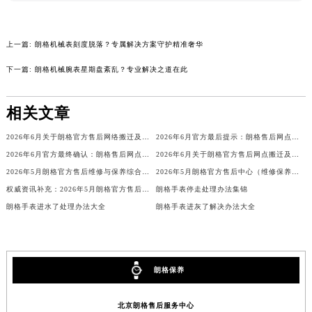
山西省大同市平城区迎宾街朗格售后服务中心（需提前预约）
山西省晋城市城区黄华街朗格售后服务中心（需提前预约）
上一篇:
朗格机械表刻度脱落？专属解决方案守护精准奢华
山西省晋中市榆次区顺城街朗格售后服务中心（需提前预约）
下一篇:
朗格机械腕表星期盘紊乱？专业解决之道在此
山西省临汾市尧都区解放路朗格售后服务中心（需提前预约）
山西省吕梁市离石区永宁中路与建设街交叉口朗格售后服务中心（需提前预约）
相关文章
山西省朔州市朔城区怡西路与鄯阳西街交汇处朗格售后服务中心（需提前预约）
山西省忻州市忻府区和平东街与七一南路交叉口朗格售后服务中心（需提前预约）
2026年6月关于朗格官方售后网络搬迁及新增的补充通知
2026年6月官方最后提示：朗格售后网点迁址与增设
山西省阳泉市郊区平阳东街与新城大道交叉口朗格售后服务中心（需提前预约）
2026年6月官方最终确认：朗格售后网点迁址与新增
2026年6月关于朗格官方售后网点搬迁及新增的正式公文
山西省运城市盐湖区河东街朗格售后服务中心（需提前预约）
2026年5月朗格官方售后维修与保养综合服务中心迁址补充最终版定稿发布
2026年5月朗格官方售后中心（维修保养）地址变动及新增补充清单文件发布
山西省长治市潞州区英雄中路朗格售后服务中心（需提前预约）
权威资讯补充：2026年5月朗格官方售后网点迁移及新设
朗格手表停走处理办法集锦
朗格手表进水了处理办法大全
朗格手表进灰了解决办法大全
山西省太原市迎泽区迎泽街道解放路15号亨得利名表维修授权店3楼朗格售后服务中心（需提前预约）
天津市和平区赤峰道136号天津国际金融中心26层2603室朗格售后服务中心（需提前预约）
安徽省安庆市迎江区人民路朗格售后服务中心（需提前预约）
安徽省蚌埠市蚌山区淮河路朗格售后服务中心（需提前预约）
朗格保养
安徽省亳州市谯城区魏武大道朗格售后服务中心（需提前预约）
北京朗格售后服务中心
安徽省池州市贵池区长江路朗格售后服务中心（需提前预约）