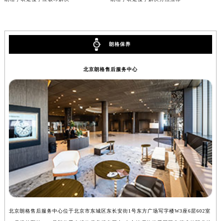
辽宁省沈阳市沈河区中街路83号亨得利名表维修授权店1楼朗格售后服务中心（需提前预约）
北京市朝阳区建国门外大街甲6号华熙国际中心D座11层1102室朗格售后服务中心（北京总部）（需提前预约）
北京市东城区东长安街1号王府井东方广场W3座6层602室朗格售后服务中心（需提前预约）
朗格保养
河北省保定市竞秀区朝阳北大街北国先天下朗格售后服务中心（需提前预约）
内蒙古自治区阿拉善盟市左旗土尔扈特大街朗格售后服务中心（需提前预约）
北京朗格售后服务中心
内蒙古自治区巴彦淖尔市临河区新华街朗格售后服务中心（需提前预约）
内蒙古自治区包头市青山区幸福路甲3号王府井百货名表维修朗格售后服务中心（需提前预约）
内蒙古自治区赤峰市红山区哈达街朗格售后服务中心（需提前预约）
内蒙古自治区鄂尔多斯市东胜区伊金霍洛街朗格售后服务中心（需提前预约）
内蒙古自治区呼伦贝尔市海拉尔区中央街朗格售后服务中心（需提前预约）
内蒙古自治区通辽市科尔沁区明仁大街朗格售后服务中心（需提前预约）
内蒙古自治区乌海市海勃湾区人民南路朗格售后服务中心（需提前预约）
内蒙古自治区乌兰察布市集宁区恩和大街朗格售后服务中心（需提前预约）
内蒙古自治区锡林郭勒盟市锡林浩特市光明街与额尔敦路交叉口朗格售后服务中心（需提前预约）
内蒙古自治区兴安盟市乌兰浩特市兴安大街朗格售后服务中心（需提前预约）
北京朗格售后服务中心位于北京市东城区东长安街1号东方广场写字楼W3座6层602室
上
山西省大同市平城区迎宾街朗格售后服务中心（需提前预约）