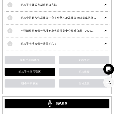
江苏省常州市新北区龙锦路1590号现代传媒中心5号楼10层1008室朗格售后服务中心（需提前预约）
7
朗格手表外观有划痕解决方法
江苏省淮安市清江浦区淮海北路朗格售后服务中心（需提前预约）
8
朗格中国官方售后服务中心｜全新地址及服务热线权威信息声明（2026年6月最新）
江苏省连云港市海州区通灌北路朗格售后服务中心（需提前预约）
江苏省南京市秦淮区中山南路1号南京中心22层22-C1-C3室朗格售后服务中心（需提前预约）
9
东莞朗格维修保养地址专业售后服务中心权威公示（2026年7月最新）
江苏省宿迁市宿城区西湖路朗格售后服务中心（需提前预约）
江苏省泰州市海陵区永定东路399号置地商务中心东塔（华润万象城）17层1706室朗格售后服务中心（需提前预约）
10
朗格手表清洗保养需要多久？
江苏省徐州市鼓楼区淮海东路29号苏宁广场IFC国际金融中心35层3508室朗格售后服务中心（需提前预约）
江苏省盐城市盐都区世纪大道5号盐城金融城写字楼1号楼16层1604室朗格售后服务中心（需提前预约）
朗格手表防水圈
朗格售后
江苏省扬州市邗江区国展路29号星耀天地写字楼1号楼18层1803室朗格售后服务中心（需提前预约）

江苏省镇江市京口区中山东路朗格售后服务中心（需提前预约）
朗格手表使用误区
朗格维修
江西省抚州市临川区赣东大道朗格售后服务中心（需提前预约）

江西省赣州市章贡区文清路朗格售后服务中心（需提前预约）
朗格手表表蒙
朗格走慢
江西省吉安市吉州区井冈山大道朗格售后服务中心（需提前预约）
江西省景德镇市珠山区珠山中路朗格售后服务中心（需提前预约）
随机推荐
江西省九江市浔阳区浔阳路朗格售后服务中心（需提前预约）
江西省南昌市红谷滩新区红谷中大道998号绿地双子塔（中央广场）A1座办公楼14层1407室朗格售后服务中心（需提前预约）