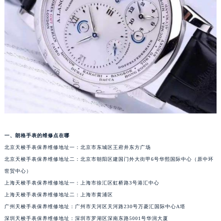
长沙市芙蓉区定王台街道建湘路393号世茂环球金融中心写字楼（芙蓉广场）10层13室（需提前预约）
郑州市二七区铭功路10号华润大厦写字楼29层2905室（需提前预约）
太原市迎泽区解放路15号亨得利名表服务中心（品牌授权店）3层整层（需提前预约）
沈阳市沈河区中街路137号亨得利名表服务中心（品牌授权店）1层整层（需提前预约）
沈阳市沈河区中街路83号亨得利名表服务中心（品牌授权店）1层整层（需提前预约）
乌鲁木齐市天山区红山路26号时代广场（CCMALL）C座17层17-B（需提前预约）
温州市鹿城区锦绣路1067号置信广场10层1015室（需提前预约）
哈尔滨市道里区友谊西路600号富力中心T2座写字楼29层03室（需提前预约）
大连市中山区人民路15号国际金融大厦7层G室（需提前预约）
佛山市禅城区季华五路57号万科金融中心C座12层1205室（需提前预约）
一、朗格手表的维修点在哪
北京天梭手表保养维修地址一：北京市东城区王府井东方广场
东莞市东城街道鸿福东路1号民盈国贸中心T1写字楼9层907室（需提前预约）
北京天梭手表保养维修地址二：北京市朝阳区建国门外大街甲6号华熙国际中心（原中环
无锡市梁溪区人民中路139号恒隆广场写字楼1座11层1104室（需提前预约）
世贸中心）
南通市崇川区工农路57号圆融广场写字楼16层1603室（需提前预约）
上海天梭手表保养维修地址一：上海市徐汇区虹桥路3号港汇中心
苏州市苏州工业园区星港街199号苏州中心办公楼C座22层08室（需提前预约）
上海天梭手表保养维修地址二：上海市黄浦区
武汉市江汉区解放大道686号世界贸易大厦38层09室（需提前预约）
广州天梭手表保养维修地址：广州市天河区天河路230号万菱汇国际中心A塔
南宁市青秀区金湖路59号地王大厦12楼1224室（需提前预约）
深圳天梭手表保养维修地址：深圳市罗湖区深南东路5001号华润大厦