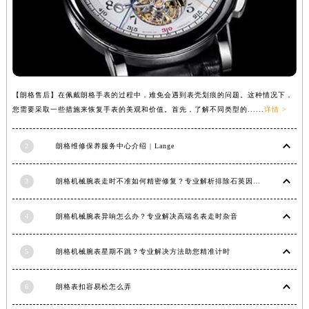
安徽省阜阳市颍州区颍州北路朗格售后服务中心（需提前预约）
安徽省淮北市相山区淮海路朗格售后服务中心（需提前预约）
安徽省淮南市田家庵区国庆中路朗格售后服务中心（需提前预约）
安徽省黄山市屯溪区黄山西路朗格售后服务中心（需提前预约）
安徽省六安市金安区解放中路朗格售后服务中心（需提前预约）
【朗格售后】在佩戴朗格手表的过程中，难免会遇到表壳划痕的问题。这种情况下，
安徽省马鞍山市雨山区湖南西路朗格售后服务中心（需提前预约）
您需要采取一些措施来恢复手表的美观和价值。首先，了解不同类型的......
详情 >
安徽省宿州市埇桥区人民中路朗格售后服务中心（需提前预约）
2
朗格维修保养服务中心介绍 | Lange
安徽省铜陵市铜官区石城大道朗格售后服务中心（需提前预约）
安徽省芜湖市镜湖区中山路步行街朗格售后服务中心（需提前预约）
3
朗格机械腕表走时不准如何精密修复？专业解析排除石英因素
安徽省宣城市宣州区叠嶂西路朗格售后服务中心（需提前预约）
福建省龙岩市新罗区九一南路朗格售后服务中心（需提前预约）
4
朗格机械腕表异响怎么办？专业解决高端名表走时杂音
福建省南平市建阳区人民西路朗格售后服务中心（需提前预约）
福建省宁德市蕉城区天湖东路朗格售后服务中心（需提前预约）
5
朗格机械腕表星期不跳？专业解决方法助您精准计时
福建省莆田市城厢区霞林街道荔华东大道朗格售后服务中心（需提前预约）
福建省三明市三元区东乾二路朗格售后服务中心（需提前预约）
6
朗格表扣容易松怎么弄
福建省漳州市龙文区步港路朗格售后服务中心（需提前预约）