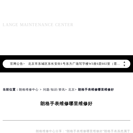
朗格维修保养服务
2026年8月朗格中国区售后服务网络优化升级公告
LANGE MAINTENANCE CENTER
2026年8月朗格全国官方售后客户服务热线：400-609-9509
朗格官方全国统一服务热线400-609-9509，服务覆盖中国大陆、香港、澳门、台湾全部区域（非大陆需加拨“+86”）
2026年8月朗格售后服务中心最新网点地址：
北京市朝阳区建国门外大街甲6号华熙国际中心写字楼D座11层1102室（北京总部）（需提前预约）
▲
官网公告>
北京市东城区东长安街1号东方广场写字楼W3座6层602室（需提前预约）
▼
天津市和平区赤峰道136号天津国际金融中心写字楼26层2603室（需提前预约）
上海市徐汇区虹桥路3号港汇中心写字楼2座37层3705室（需提前预约）
上海市黄浦区南京东路299号宏伊国际广场写字楼8层806室（需提前预约）
当前位置：
朗格维修中心
>
问题/知识/资讯
>
北京
> 朗格手表维修哪里维修好
南京市秦淮区中山南路1号（新街口）南京中心写字楼22层C1-1室（需提前预约）
朗格手表维修哪里维修好
常州市新北区龙锦路1590号现代传媒中心写字楼5号楼10层1008室（需提前预约）
徐州市鼓楼区淮海东路29号苏宁广场IFC国际金融中心写字楼35层3508室（需提前预约）
扬州市邗江区国展路29号星耀天地写字楼1号楼18层1803室（需提前预约）
盐城市盐都区世纪大道5号盐城金融城写字楼1号楼16层1604室（需提前预约）
朗格维修中心分享：“朗格手表维修哪里维修好”朗格手表虽然属于