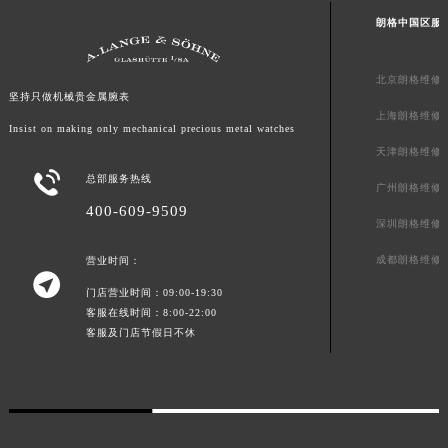
山东省淄博市张店区金晶大道朗格售后服务中心（需提前预约）
朗格中国区服
上海市黄浦区南京东路299号宏伊国际广场写字楼8层806室朗格售后服务中心（需提前预约）
上海市徐汇区虹桥路3号港汇中心2座37层3705室朗格售后服务中心（需提前预约）
北京朗格维修
坚持只做机械贵金属腕表
浙江省杭州市上城区钱江路1366号华润大厦A座5层503-5室朗格售后服务中心（需提前预约）
上海朗格维修
Insist on making only mechanical precious metal watches
浙江省湖州市吴兴区劳动路朗格售后服务中心（需提前预约）
天津朗格维修
浙江省嘉兴市南湖区广益路705号嘉兴世界贸易中心A座13层1304室朗格售后服务中心（需提前预约）

总部服务热线
浙江省金华市金东区东市南街777号金华万达广场4号楼22楼2209室朗格售后服务中心（需提前预约）
广州朗格维修
400-609-9509
浙江省丽水市莲都区解放街朗格售后服务中心（需提前预约）
深圳朗格维修
浙江省宁波市江北区大闸南路500号来福士广场办公楼20层2009室朗格售后服务中心（需提前预约）
成都朗格维修
营业时间：
浙江省衢州市柯城区上街朗格售后服务中心（需提前预约）

门店营业时间：09:00-19:30
浙江省绍兴市越城区胜利东路379号世茂天际中心写字楼8层805室朗格售后服务中心（需提前预约）
客服在线时间：8:00-22:00
浙江省舟山市定海区解放东路朗格售后服务中心（需提前预约）
客服及门店节假日不休
澳门特别行政区大堂区议事亭前地（新马路）朗格售后服务中心（需提前预约）
澳门特别行政区风顺堂区南湾大马路朗格售后服务中心（需提前预约）
澳门特别行政区花地玛堂区关闸广场朗格售后服务中心（需提前预约）
澳门特别行政区花王堂区大三巴商圈朗格售后服务中心（需提前预约）