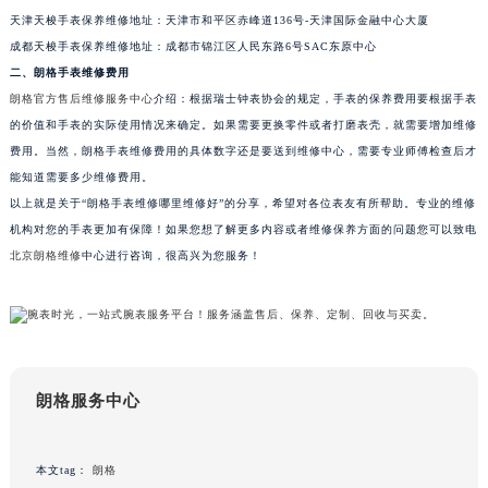
天津天梭手表保养维修地址：天津市和平区赤峰道136号-天津国际金融中心大厦
合肥市蜀山区潜山路111号万象城华润大厦B座12楼03室（需提前预约）
成都天梭手表保养维修地址：成都市锦江区人民东路6号SAC东原中心
泉州市丰泽区宝洲路729号浦西万达中心写字楼A座7楼709室（需提前预约）
二、朗格手表维修费用
青岛市南区山东路6号华润大厦B座22层04室（需提前预约）
朗格官方售后维修服务中心
介绍：根据瑞士钟表协会的规定，手表的保养费用要根据手表
烟台市芝罘区胜利路139号万达金融中心A座907室（需提前预约）
的价值和手表的实际使用情况来确定。如果需要更换零件或者打磨表壳，就需要增加维修
长春市朝阳区西安大路727号中银大厦A座(旺进大厦)18层09室（需提前预约）
费用。当然，朗格手表维修费用的具体数字还是要送到维修中心，需要专业师傅检查后才
贵阳市南明区都司高架桥路33号亨特国际金融中心14楼14D（需提前预约）
能知道需要多少维修费用。
以上就是关于“朗格手表维修哪里维修好”的分享，希望对各位表友有所帮助。专业的维修
昆明市盘龙区北京路928号同德昆明广场写字楼10层06室（需提前预约）
机构对您的手表更加有保障！如果您想了解更多内容或者维修保养方面的问题您可以致电
石家庄市长安区中山东路39号勒泰中心写字楼B座13层07室（需提前预约）
北京朗格维修
中心进行咨询，很高兴为您服务！
西安市碑林区南关正街88号华侨城长安国际中心E座6楼10室（需提前预约）
海口市龙华区金贸东路5号海口华润大厦B座17层1707室（需提前预约）
唐山市路南区新华东道100号万达广场写字楼A座10层1002室（需提前预约）
台州市椒江区东海大道1800号腾达中心东1幢20楼2002室（需提前预约）
内蒙古自治区呼和浩特市玉泉区大学西街70号华润万象城写字楼（鄂尔多斯大厦）23层2326室（需提前预约）
朗格服务中心
甘肃省兰州市七里河区西津西路16号兰州中心写字楼21层2102室（需提前预约）
重庆市解放碑渝中区民权路28号英利国际金融中心写字楼20层01室（需提前预约）
本文tag：
朗格
黑龙江省大庆市萨尔图区会战大街朗格售后服务中心（需提前预约）