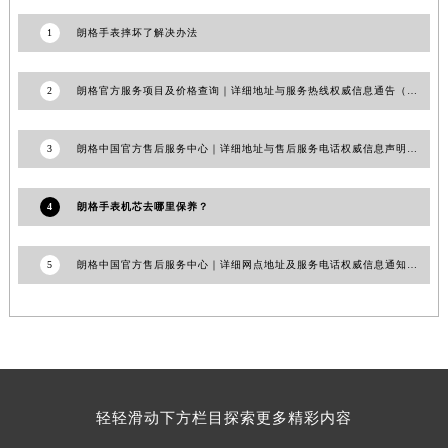
江西省萍乡市安源区萍安北大道与康庄路交叉口朗格售后服务中心（需提前预约）
1
朗格手表摔坏了解决办法
江西省上饶市信州区滨江西路朗格售后服务中心（需提前预约）
江西省新余市渝水区北湖西路朗格售后服务中心（需提前预约）
2
朗格官方服务项目及价格查询｜详细地址与服务热线权威信息通告（2026年7月最新）
江西省宜春市袁州区中山中路朗格售后服务中心（需提前预约）
江西省鹰潭市月湖区胜利东路朗格售后服务中心（需提前预约）
3
朗格中国官方售后服务中心｜详细地址与售后服务电话权威信息声明（2026年6月最新）
山东省德州市德城区东风中路朗格售后服务中心（需提前预约）
山东省东营市东营区济南路朗格售后服务中心（需提前预约）
4
朗格手表机芯去哪里保养？
山东省济南市历下区经十路11111号华润中心写字楼（万象城）15层1508室朗格售后服务中心（需提前预约）
山东省济宁市任城区太白楼路朗格售后服务中心（需提前预约）
5
朗格中国官方售后服务中心｜详细网点地址及服务电话权威信息通知（2026年7月最新）
山东省莱芜市文化南路8号银座商城名表维修一楼名表维修朗格售后服务中心（需提前预约）
山东省临沂市兰山区解放路朗格售后服务中心（需提前预约）
山东省日照市东港区烟台路朗格售后服务中心（需提前预约）
山东省泰安市泰山区财源街道泰山大街朗格售后服务中心（需提前预约）
山东省威海市环翠区新威海路89号振华商厦一楼名表维修朗格售后服务中心（需提前预约）
山东省潍坊市奎文区东风东街朗格售后服务中心（需提前预约）
轻轻滑动下方栏目探索更多精彩内容
山东省枣庄市滕州市北辛路与善国路交叉口朗格售后服务中心（需提前预约）