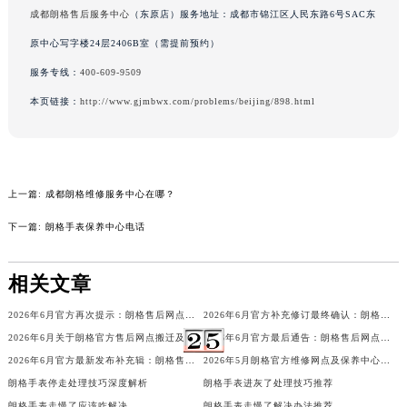
成都朗格售后服务中心
（东原店）服务地址：成都市锦江区人民东路6号SAC东
吉林省松原市宁江区五环大街朗格售后服务中心（需提前预约）
吉林省通化市东昌区环通乡江南大街朗格售后服务中心（需提前预约）
原中心写字楼24层2406B室（需提前预约）
吉林省延边市延吉市解放路朗格售后服务中心（需提前预约）
服务专线：
400-609-9509
辽宁省鞍山市铁东区站前街朗格售后服务中心（需提前预约）
本页链接：
http://www.gjmbwx.com/problems/beijing/898.html
辽宁省本溪市平山区胜利路朗格售后服务中心（需提前预约）
辽宁省朝阳市双塔区新华路朗格售后服务中心（需提前预约）
辽宁省丹东市振兴区七经街朗格售后服务中心（需提前预约）
上一篇:
成都朗格维修服务中心在哪？
辽宁省抚顺市新抚区东一路朗格售后服务中心（需提前预约）
辽宁省阜新市海州区解放大街朗格售后服务中心（需提前预约）
下一篇:
朗格手表保养中心电话
辽宁省葫芦岛市连山区中央路朗格售后服务中心（需提前预约）
辽宁省锦州市古塔区中央大街朗格售后服务中心（需提前预约）
相关文章
辽宁省辽阳市白塔区新运大街朗格售后服务中心（需提前预约）
2026年6月官方再次提示：朗格售后网点迁址与增设
2026年6月官方补充修订最终确认：朗格售后网点迁址与新增
辽宁省盘锦市兴隆台区石油大街朗格售后服务中心（需提前预约）
2026年6月关于朗格官方售后网点搬迁及新增的正式文件（修订）
2026年6月官方最后通告：朗格售后网点迁址与新增
辽宁省铁岭市银州区南马路朗格售后服务中心（需提前预约）
2026年6月官方最新发布补充辑：朗格售后网点迁址与新设
2026年5月朗格官方维修网点及保养中心变动补充汇总文件内容最终公开
辽宁省营口市站前区市府路与渤海大街交叉口朗格售后服务中心（需提前预约）
朗格手表停走处理技巧深度解析
朗格手表进灰了处理技巧推荐
辽宁省沈阳市沈河区中街路137号亨得利名表维修授权店1楼朗格售后服务中心（需提前预约）
朗格手表走慢了应该咋解决
朗格手表走慢了解决办法推荐