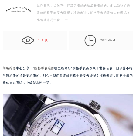
世界名表，但保养不得当该维修的还是要维修的。那么当我们要
泰州市海陵区永定东路399号置地商务中心东塔写字楼（华润万象城）17层1706室（需提前预约）
维修朗格手表要去哪呢？准确来讲，朗格手表的维修点在哪呢？
宁波市江北区大闸南路500号来福士广场办公楼20层2009室（需提前预约）
小编就来唠一唠。 一、…
杭州市上城区钱江路1366号华润大厦写字楼A座5层503-5室（需提前预约）
金华市金东区东市南街777号金华万达广场写字楼4号楼22层2209室（需提前预约）

绍兴市越城区胜利东路379号世茂天际中心写字楼8层805室（需提前预约）
589 次
2022-02-16
嘉兴市南湖区广益路705号嘉兴世界贸易中心写字楼A座13层1304室（需提前预约）
南昌市红谷滩新区红谷中大道998号绿地双子塔（中央广场）A1座办公楼14层07室（需提前预约）
济南市历下区经十路11111号华润中心写字楼（万象城）15层1508室（需提前预约）
朗格维修
中心分享：“
朗格手表维修
哪里维修好”朗格手表虽然属于世界名表，但保养不得
广州市天河区天河路230号万菱汇国际中心写字楼A塔7层704室（需提前预约）
当该维修的还是要维修的。那么当我们要维修朗格手表要去哪呢？准确来讲，朗格手表的
广州市越秀区环市东路371-375号世界贸易中心大厦南塔写字楼15层07室（需提前预约）
维修点在哪呢？小编就来唠一唠。
深圳市罗湖区深南东路5001号华润大厦写字楼17层1701室（需提前预约）
惠州市惠城区江北文昌一路7号华贸大厦写字楼1座30层05室（需提前预约）
厦门市思明区湖滨东路95号华润大厦写字楼B座11层1104室（需提前预约）
福州市鼓楼区五四路128-1号恒力城写字楼15层03室（需提前预约）
成都市锦江区人民东路6号SAC东原中心写字楼24层2406B室（需提前预约）
重庆市江北区观音桥步行街2号融恒时代广场写字楼9层902室（需提前预约）