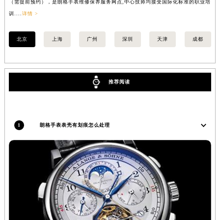
（需提前预约），是朗格手表维修保养服务网点,中心技师均接受国际化标准的职业培
（
山西省晋城市城区黄华街朗格售后服务中心（需提前预约）
训....
详情 >
训..
山西省晋中市榆次区顺城街朗格售后服务中心（需提前预约）
山西省临汾市尧都区解放路朗格售后服务中心（需提前预约）
北京
上海
广州
深圳
天津
成都
山西省吕梁市离石区永宁中路与建设街交叉口朗格售后服务中心（需提前预约）
山西省朔州市朔城区怡西路与鄯阳西街交汇处朗格售后服务中心（需提前预约）
山西省忻州市忻府区和平东街与七一南路交叉口朗格售后服务中心（需提前预约）
推荐阅读
山西省阳泉市郊区平阳东街与新城大道交叉口朗格售后服务中心（需提前预约）
山西省运城市盐湖区河东街朗格售后服务中心（需提前预约）
山西省长治市潞州区英雄中路朗格售后服务中心（需提前预约）
1
朗格手表表壳有划痕怎么处理
山西省太原市迎泽区迎泽街道解放路15号亨得利名表维修授权店3楼朗格售后服务中心（需提前预约）
天津市和平区赤峰道136号天津国际金融中心26层2603室朗格售后服务中心（需提前预约）
安徽省安庆市迎江区人民路朗格售后服务中心（需提前预约）
安徽省蚌埠市蚌山区淮河路朗格售后服务中心（需提前预约）
安徽省亳州市谯城区魏武大道朗格售后服务中心（需提前预约）
安徽省池州市贵池区长江路朗格售后服务中心（需提前预约）
安徽省滁州市琅琊区南谯北路朗格售后服务中心（需提前预约）