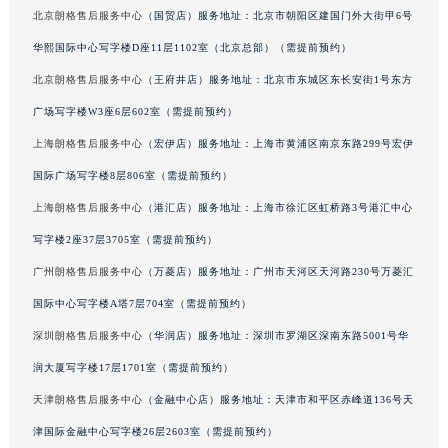
北京朗格售后服务中心
（国贸店）服务地址：北京市朝阳区建国门外大街甲6号
黑龙江省鹤岗市向阳区红军路朗格售后服务中心（需提前预约）
黑龙江省黑河市爱辉区中央街朗格售后服务中心（需提前预约）
华熙国际中心写字楼D座11层1102室（北京总部）（需提前预约）
黑龙江省鸡西市鸡冠区红军路朗格售后服务中心（需提前预约）
北京朗格售后服务中心
（王府井店）服务地址：北京市东城区东长安街1号东方
黑龙江省佳木斯市向阳区长安路朗格售后服务中心（需提前预约）
广场写字楼W3座6层602室（需提前预约）
黑龙江省牡丹江市东安区太平路朗格售后服务中心（需提前预约）
上海朗格售后服务中心
（宏伊店）服务地址：上海市黄浦区南京东路299号宏伊
黑龙江省七台河市桃山区大同街朗格售后服务中心（需提前预约）
国际广场写字楼8层806室（需提前预约）
黑龙江省齐齐哈尔市龙沙区龙华路朗格售后服务中心（需提前预约）
上海朗格售后服务中心
（港汇店）服务地址：上海市徐汇区虹桥路3号港汇中心
黑龙江省双鸭山市尖山区新兴大街朗格售后服务中心（需提前预约）
写字楼2座37层3705室（需提前预约）
黑龙江省绥化市北林区新华街与康庄路交叉口朗格售后服务中心（需提前预约）
黑龙江省伊春市伊美区通河路朗格售后服务中心（需提前预约）
广州朗格售后服务中心
（万菱店）服务地址：广州市天河区天河路230号万菱汇
吉林省白城市洮北区明仁南街朗格售后服务中心（需提前预约）
国际中心写字楼A塔7层704室（需提前预约）
吉林省白山市浑江区浑江大街朗格售后服务中心（需提前预约）
深圳朗格售后服务中心
（华润店）服务地址：深圳市罗湖区深南东路5001号华
吉林省吉林市船营区河南街朗格售后服务中心（需提前预约）
润大厦写字楼17层1701室（需提前预约）
吉林省辽源市龙山区人民大街朗格售后服务中心（需提前预约）
天津朗格售后服务中心
（金融中心店）服务地址：天津市和平区赤峰道136号天
吉林省梅河口市新华街道梅河大街朗格售后服务中心（需提前预约）
津国际金融中心写字楼26层2603室（需提前预约）
吉林省四平市铁东区紫气大路与南九经街交汇处朗格售后服务中心（需提前预约）