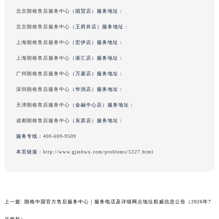
本文tag：
厦门市思明区湖滨东路95号华润大厦写字楼B座11层1104室（需提前预约）
北京朗格售后服务中心
（国贸店）服务地址：
福州市鼓楼区五四路128-1号恒力城写字楼15层03室（需提前预约）
北京朗格售后服务中心
（王府井店）服务地址：
成都市锦江区人民东路6号SAC东原中心写字楼24层2406B室（需提前预约）
上海朗格售后服务中心
（宏伊店）服务地址：
重庆市江北区观音桥步行街2号融恒时代广场写字楼9层902室（需提前预约）
上海朗格售后服务中心
（港汇店）服务地址：
长沙市芙蓉区定王台街道建湘路393号世茂环球金融中心写字楼（芙蓉广场）10层13室（需提前预约）
郑州市二七区铭功路10号华润大厦写字楼29层2905室（需提前预约）
广州朗格售后服务中心
（万菱店）服务地址：
太原市迎泽区解放路15号亨得利名表服务中心（品牌授权店）3层整层（需提前预约）
深圳朗格售后服务中心
（华润店）服务地址：
沈阳市沈河区中街路137号亨得利名表服务中心（品牌授权店）1层整层（需提前预约）
天津朗格售后服务中心
（金融中心店）服务地址：
沈阳市沈河区中街路83号亨得利名表服务中心（品牌授权店）1层整层（需提前预约）
成都朗格售后服务中心
（东原店）服务地址：
乌鲁木齐市天山区红山路26号时代广场（CCMALL）C座17层17-B（需提前预约）
服务专线：
400-609-9509
温州市鹿城区锦绣路1067号置信广场10层1015室（需提前预约）
本页链接：
http://www.gjmbwx.com/problems/5327.html
哈尔滨市道里区友谊西路600号富力中心T2座写字楼29层03室（需提前预约）
大连市中山区人民路15号国际金融大厦7层G室（需提前预约）
佛山市禅城区季华五路57号万科金融中心C座12层1205室（需提前预约）
东莞市东城街道鸿福东路1号民盈国贸中心T1写字楼9层907室（需提前预约）
上一篇:
朗格中国官方售后服务中心｜服务电话及详细网点地址权威信息公告（2026年7
无锡市梁溪区人民中路139号恒隆广场写字楼1座11层1104室（需提前预约）