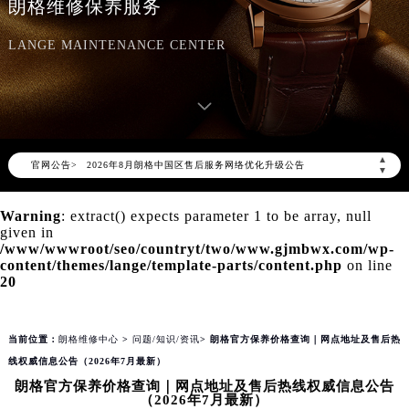
朗格维修保养服务
LANGE MAINTENANCE CENTER
▲
2026年8月朗格中国区售后服务网络优化升级公告
官网公告>
▼
2026年8月朗格全国官方售后客户服务热线：400-609-9509
朗格官方全国统一服务热线400-609-9509，服务覆盖中国大陆、香港、澳门、台湾全部区域（非大陆需加拨“+86”）
Warning
: extract() expects parameter 1 to be array, null
given in
2026年8月朗格售后服务中心最新网点地址：
/www/wwwroot/seo/countryt/two/www.gjmbwx.com/wp-
北京市朝阳区建国门外大街甲6号华熙国际中心写字楼D座11层1102室（北京总部）（需提前预约）
content/themes/lange/template-parts/content.php
on line
20
北京市东城区东长安街1号东方广场写字楼W3座6层602室（需提前预约）
天津市和平区赤峰道136号天津国际金融中心写字楼26层2603室（需提前预约）
上海市徐汇区虹桥路3号港汇中心写字楼2座37层3705室（需提前预约）
当前位置：
朗格维修中心
>
问题/知识/资讯
> 朗格官方保养价格查询｜网点地址及售后热
线权威信息公告（2026年7月最新）
上海市黄浦区南京东路299号宏伊国际广场写字楼8层806室（需提前预约）
朗格官方保养价格查询｜网点地址及售后热线权威信息公告
南京市秦淮区中山南路1号（新街口）南京中心写字楼22层C1-1室（需提前预约）