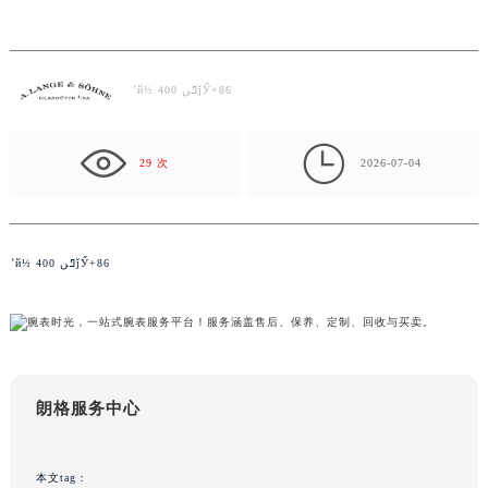
（2026年7月最新）
常州市新北区龙锦路1590号现代传媒中心写字楼5号楼10层1008室（需提前预约）
徐州市鼓楼区淮海东路29号苏宁广场IFC国际金融中心写字楼35层3508室（需提前预约）
扬州市邗江区国展路29号星耀天地写字楼1号楼18层1803室（需提前预约）
ܰʾй½ 400 ߣںǰӲ+86
盐城市盐都区世纪大道5号盐城金融城写字楼1号楼16层1604室（需提前预约）
泰州市海陵区永定东路399号置地商务中心东塔写字楼（华润万象城）17层1706室（需提前预约）

宁波市江北区大闸南路500号来福士广场办公楼20层2009室（需提前预约）
29 次
2026-07-04
杭州市上城区钱江路1366号华润大厦写字楼A座5层503-5室（需提前预约）
金华市金东区东市南街777号金华万达广场写字楼4号楼22层2209室（需提前预约）
绍兴市越城区胜利东路379号世茂天际中心写字楼8层805室（需提前预约）
ܰʾй½ 400 ߣںǰӲ+86
嘉兴市南湖区广益路705号嘉兴世界贸易中心写字楼A座13层1304室（需提前预约）
南昌市红谷滩新区红谷中大道998号绿地双子塔（中央广场）A1座办公楼14层07室（需提前预约）
济南市历下区经十路11111号华润中心写字楼（万象城）15层1508室（需提前预约）
广州市天河区天河路230号万菱汇国际中心写字楼A塔7层704室（需提前预约）
广州市越秀区环市东路371-375号世界贸易中心大厦南塔写字楼15层07室（需提前预约）
朗格服务中心
深圳市罗湖区深南东路5001号华润大厦写字楼17层1701室（需提前预约）
惠州市惠城区江北文昌一路7号华贸大厦写字楼1座30层05室（需提前预约）