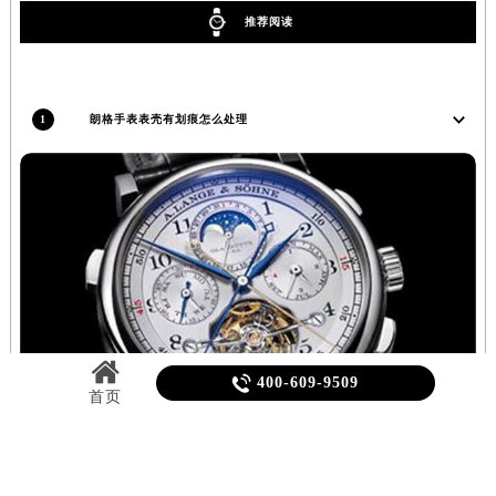
吉林省吉林市船营区河南街朗格售后服务中心（需提前预约）
推荐阅读
吉林省辽源市龙山区人民大街朗格售后服务中心（需提前预约）
吉林省梅河口市新华街道梅河大街朗格售后服务中心（需提前预约）
吉林省四平市铁东区紫气大路与南九经街交汇处朗格售后服务中心（需提前预约）
1
朗格手表表壳有划痕怎么处理
吉林省松原市宁江区五环大街朗格售后服务中心（需提前预约）
吉林省通化市东昌区环通乡江南大街朗格售后服务中心（需提前预约）
吉林省延边市延吉市解放路朗格售后服务中心（需提前预约）
辽宁省鞍山市铁东区站前街朗格售后服务中心（需提前预约）
辽宁省本溪市平山区胜利路朗格售后服务中心（需提前预约）
辽宁省朝阳市双塔区新华路朗格售后服务中心（需提前预约）
辽宁省丹东市振兴区七经街朗格售后服务中心（需提前预约）
辽宁省抚顺市新抚区东一路朗格售后服务中心（需提前预约）

400-609-9509
首页
辽宁省阜新市海州区解放大街朗格售后服务中心（需提前预约）
辽宁省葫芦岛市连山区中央路朗格售后服务中心（需提前预约）
辽宁省锦州市古塔区中央大街朗格售后服务中心（需提前预约）
辽宁省辽阳市白塔区新运大街朗格售后服务中心（需提前预约）