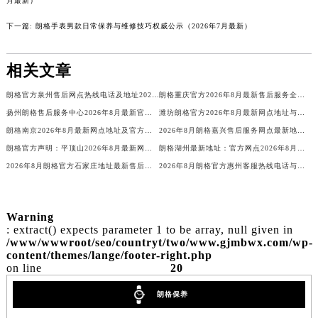
月最新）
南通市崇川区工农路57号圆融广场写字楼16层1603室（需提前预约）
苏州市苏州工业园区星港街199号苏州中心办公楼C座22层08室（需提前预约）
下一篇:
朗格手表男款日常保养与维修技巧权威公示（2026年7月最新）
武汉市江汉区解放大道686号世界贸易大厦38层09室（需提前预约）
南宁市青秀区金湖路59号地王大厦12楼1224室（需提前预约）
相关文章
合肥市蜀山区潜山路111号万象城华润大厦B座12楼03室（需提前预约）
朗格官方泉州售后网点热线电话及地址2026年8月最新
朗格重庆官方2026年8月最新售后服务全国统一热线与客户服务地址
泉州市丰泽区宝洲路729号浦西万达中心写字楼A座7楼709室（需提前预约）
扬州朗格售后服务中心2026年8月最新官方网点地址与热线电话
潍坊朗格官方2026年8月最新网点地址与热线，客户服务再升级
青岛市南区山东路6号华润大厦B座22层04室（需提前预约）
朗格南京2026年8月最新网点地址及官方售后热线客户通知
2026年8月朗格嘉兴售后服务网点最新地址及官方客服电话
烟台市芝罘区胜利路139号万达金融中心A座907室（需提前预约）
朗格官方声明：平顶山2026年8月最新网点地址及客户热线电话
朗格湖州最新地址：官方网点2026年8月客户服务热线售后电话公告！
长春市朝阳区西安大路727号中银大厦A座(旺进大厦)18层09室（需提前预约）
2026年8月朗格官方石家庄地址最新售后电话与客户服务网点
2026年8月朗格官方惠州客服热线电话与售后网点地址最新信息通告
贵阳市南明区都司高架桥路33号亨特国际金融中心14楼14D（需提前预约）
昆明市盘龙区北京路928号同德昆明广场写字楼10层06室（需提前预约）
Warning
石家庄市长安区中山东路39号勒泰中心写字楼B座13层07室（需提前预约）
: extract() expects parameter 1 to be array, null given in
/www/wwwroot/seo/countryt/two/www.gjmbwx.com/wp-
西安市碑林区南关正街88号华侨城长安国际中心E座6楼10室（需提前预约）
content/themes/lange/footer-right.php
海口市龙华区金贸东路5号海口华润大厦B座17层1707室（需提前预约）
on line
20
唐山市路南区新华东道100号万达广场写字楼A座10层1002室（需提前预约）
朗格保养
台州市椒江区东海大道1800号腾达中心东1幢20楼2002室（需提前预约）