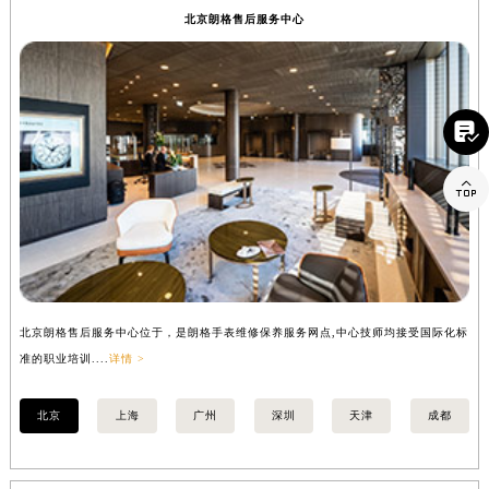
内蒙古自治区呼和浩特市玉泉区大学西街70号华润万象城写字楼（鄂尔多斯大厦）23层2326室（需提前预约）
北京朗格售后服务中心
甘肃省兰州市七里河区西津西路16号兰州中心写字楼21层2102室（需提前预约）
重庆市解放碑渝中区民权路28号英利国际金融中心写字楼20层01室（需提前预约）
黑龙江省大庆市萨尔图区会战大街朗格售后服务中心（需提前预约）

黑龙江省鹤岗市向阳区红军路朗格售后服务中心（需提前预约）
黑龙江省黑河市爱辉区中央街朗格售后服务中心（需提前预约）

黑龙江省鸡西市鸡冠区红军路朗格售后服务中心（需提前预约）
黑龙江省佳木斯市向阳区长安路朗格售后服务中心（需提前预约）
黑龙江省牡丹江市东安区太平路朗格售后服务中心（需提前预约）
黑龙江省七台河市桃山区大同街朗格售后服务中心（需提前预约）
黑龙江省齐齐哈尔市龙沙区龙华路朗格售后服务中心（需提前预约）
北京朗格售后服务中心位于，是朗格手表维修保养服务网点,中心技师均接受国际化标
上
黑龙江省双鸭山市尖山区新兴大街朗格售后服务中心（需提前预约）
准的职业培训....
详情 >
准的
黑龙江省绥化市北林区新华街与康庄路交叉口朗格售后服务中心（需提前预约）
黑龙江省伊春市伊美区通河路朗格售后服务中心（需提前预约）
北京
上海
广州
深圳
天津
成都
吉林省白城市洮北区明仁南街朗格售后服务中心（需提前预约）
吉林省白山市浑江区浑江大街朗格售后服务中心（需提前预约）