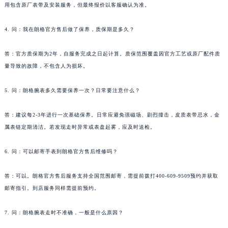
用包含原厂表带及安装服务，但最终报价以客服确认为准。
台湾省台北市万华区中华路朗格售后服务中心（需提前预约）
台湾省新北市板桥区文化路朗格售后服务中心（需提前预约）
4. 问：我在朗格官方售后做了保养，质保期是多久？
台湾省桃园市中坜区中丰路朗格售后服务中心（需提前预约）
台湾省台中市西屯区文华路朗格售后服务中心（需提前预约）
答：官方质保期为2年，自服务完成之日起计算。质保范围覆盖因官方工艺或原厂配件质
量导致的故障，不包含人为损坏。
台湾省台南市中西区国华街朗格售后服务中心（需提前预约）
台湾省高雄市新兴区五福路朗格售后服务中心（需提前预约）
5. 问：朗格腕表多久需要保养一次？日常要注意什么？
台湾省基隆市仁爱区仁三路朗格售后服务中心（需提前预约）
台湾省新竹市东区中正路朗格售后服务中心（需提前预约）
答：建议每2-3年进行一次基础保养。日常应避免强磁场、剧烈撞击，皮质表带忌水，金
台湾省嘉义市东区文化路朗格售后服务中心（需提前预约）
属表链定期清洁。若发现走时异常或表盘起雾，应及时送检。
重庆市江北区观音桥步行街2号融恒时代广场9层902室朗格售后服务中心（需提前预约）
6. 问：可以邮寄手表到朗格官方售后维修吗？
新疆维吾尔自治区乌鲁木齐市天山区红山路26号时代广场（CCMALL）C座17层17-B朗格售后服务中心（需提前预约）
浙江省温州市鹿城区锦绣路1067号置信广场10层1015室朗格售后服务中心（需提前预约）
答：可以。朗格官方售后服务支持全国范围邮寄，需提前拨打400-609-9509预约并获取
黑龙江省哈尔滨市道里区友谊西路600号富力中心T2座写字楼29层03室室朗格售后服务中心（需提前预约）
邮寄指引。到店服务同样需提前预约。
辽宁省大连市中山区人民路15号国际金融大厦7层G室朗格售后服务中心（需提前预约）
广东省佛山市禅城区季华五路57号万科金融中心C座12层1205室朗格售后服务中心（需提前预约）
7. 问：朗格腕表走时不准确，一般是什么原因？
广东省东莞市东城街道鸿福东路1号民盈国贸中心T1写字楼9层907室朗格售后服务中心（需提前预约）