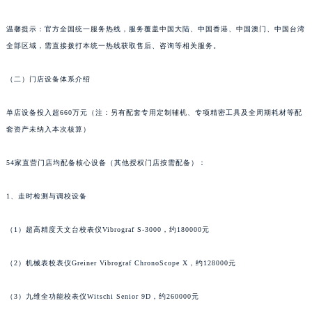
山东省淄博市张店区金晶大道朗格售后服务中心（需提前预约）
温馨提示：官方全国统一服务热线，服务覆盖中国大陆、中国香港、中国澳门、中国台湾
上海市黄浦区南京东路299号宏伊国际广场写字楼8层806室朗格售后服务中心（需提前预约）
全部区域，需直接拨打本统一热线获取售后、咨询等相关服务。
上海市徐汇区虹桥路3号港汇中心2座37层3705室朗格售后服务中心（需提前预约）
浙江省杭州市上城区钱江路1366号华润大厦A座5层503-5室朗格售后服务中心（需提前预约）
（二）门店设备体系介绍
浙江省湖州市吴兴区劳动路朗格售后服务中心（需提前预约）
浙江省嘉兴市南湖区广益路705号嘉兴世界贸易中心A座13层1304室朗格售后服务中心（需提前预约）
单店设备投入超660万元（注：另有配套专用定制辅机、专项精密工具及全周期耗材等配
套资产未纳入本次核算）
浙江省金华市金东区东市南街777号金华万达广场4号楼22楼2209室朗格售后服务中心（需提前预约）
浙江省丽水市莲都区解放街朗格售后服务中心（需提前预约）
54家直营门店均配备核心设备（其他授权门店按需配备）：
浙江省宁波市江北区大闸南路500号来福士广场办公楼20层2009室朗格售后服务中心（需提前预约）
浙江省衢州市柯城区上街朗格售后服务中心（需提前预约）
1、走时检测与调校设备
浙江省绍兴市越城区胜利东路379号世茂天际中心写字楼8层805室朗格售后服务中心（需提前预约）
浙江省舟山市定海区解放东路朗格售后服务中心（需提前预约）
（1）超高精度天文台校表仪Vibrograf S-3000，约180000元
澳门特别行政区大堂区议事亭前地（新马路）朗格售后服务中心（需提前预约）
（2）机械表校表仪Greiner Vibrograf ChronoScope X，约128000元
澳门特别行政区风顺堂区南湾大马路朗格售后服务中心（需提前预约）
澳门特别行政区花地玛堂区关闸广场朗格售后服务中心（需提前预约）
（3）九维全功能校表仪Witschi Senior 9D，约260000元
澳门特别行政区花王堂区大三巴商圈朗格售后服务中心（需提前预约）