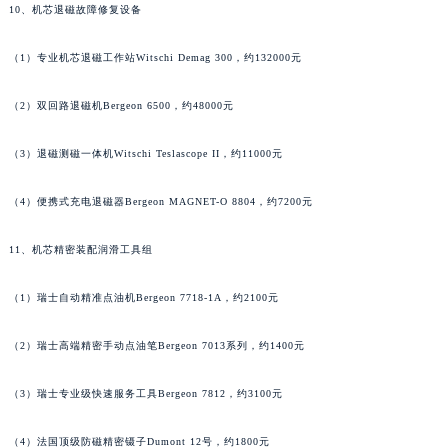
10、机芯退磁故障修复设备
河南省周口市川汇区七一路朗格售后服务中心（需提前预约）
河南省驻马店市驿城区乐山大道与置地大道交叉口朗格售后服务中心（需提前预约）
（1）专业机芯退磁工作站Witschi Demag 300，约132000元
湖北省鄂州市鄂城区文星大道朗格售后服务中心（需提前预约）
湖北省黄冈市黄州区赤壁大道朗格售后服务中心（需提前预约）
（2）双回路退磁机Bergeon 6500，约48000元
湖北省黄石市黄石港区武汉路朗格售后服务中心（需提前预约）
（3）退磁测磁一体机Witschi Teslascope II，约11000元
湖北省荆门市东宝中天街步行街朗格售后服务中心（需提前预约）
湖北省荆州市荆州区荆中路朗格售后服务中心（需提前预约）
（4）便携式充电退磁器Bergeon MAGNET-O 8804，约7200元
湖北省十堰市茅箭区人民北路朗格售后服务中心（需提前预约）
湖北省随州市曾都区青年路朗格售后服务中心（需提前预约）
11、机芯精密装配润滑工具组
湖北省咸宁市咸安区长安大道朗格售后服务中心（需提前预约）
（1）瑞士自动精准点油机Bergeon 7718-1A，约2100元
湖北省襄阳市樊城区长虹路与人民路交叉口朗格售后服务中心（需提前预约）
湖北省孝感市孝南区复兴大道朗格售后服务中心（需提前预约）
（2）瑞士高端精密手动点油笔Bergeon 7013系列，约1400元
湖北省宜昌市西陵区夷陵大道与港窑路朗格售后服务中心（需提前预约）
湖南省常德市武陵区人民路朗格售后服务中心（需提前预约）
（3）瑞士专业级快速服务工具Bergeon 7812，约3100元
湖南省郴州市北湖区国庆北路朗格售后服务中心（需提前预约）
湖南省衡阳市雁峰区解放路朗格售后服务中心（需提前预约）
（4）法国顶级防磁精密镊子Dumont 12号，约1800元