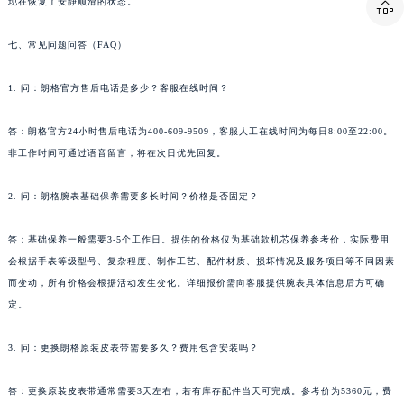
现在恢复了安静顺滑的状态。

西藏自治区山南市乃东区湖北大道朗格售后服务中心（需提前预约）
云南省保山市隆阳区正阳路朗格售后服务中心（需提前预约）
七、常见问题问答（FAQ）
云南省楚雄彝族自治州楚雄市鹿城南路朗格售后服务中心（需提前预约）
1. 问：朗格官方售后电话是多少？客服在线时间？
云南省大理白族自治州大理市建设路朗格售后服务中心（需提前预约）
云南省德宏傣族景颇族自治州芒市团结大街朗格售后服务中心（需提前预约）
答：朗格官方24小时售后电话为400-609-9509，客服人工在线时间为每日8:00至22:00。
云南省迪庆藏族自治州香格里拉市长征大道朗格售后服务中心（需提前预约）
非工作时间可通过语音留言，将在次日优先回复。
云南省红河哈尼族彝族自治州蒙自市天马路朗格售后服务中心（需提前预约）
云南省丽江市古城区七星街朗格售后服务中心（需提前预约）
2. 问：朗格腕表基础保养需要多长时间？价格是否固定？
云南省临沧市临翔区世纪路朗格售后服务中心（需提前预约）
答：基础保养一般需要3-5个工作日。提供的价格仅为基础款机芯保养参考价，实际费用
云南省怒江傈僳族自治州泸水市人民路朗格售后服务中心（需提前预约）
会根据手表等级型号、复杂程度、制作工艺、配件材质、损坏情况及服务项目等不同因素
云南省普洱市思茅区振兴大道朗格售后服务中心（需提前预约）
而变动，所有价格会根据活动发生变化。详细报价需向客服提供腕表具体信息后方可确
云南省曲靖市麒麟区学府路朗格售后服务中心（需提前预约）
定。
云南省文山壮族苗族自治州文山市东风路朗格售后服务中心（需提前预约）
云南省西双版纳傣族自治州景洪市宣慰大道朗格售后服务中心（需提前预约）
3. 问：更换朗格原装皮表带需要多久？费用包含安装吗？
云南省玉溪市红塔区南北大街朗格售后服务中心（需提前预约）
答：更换原装皮表带通常需要3天左右，若有库存配件当天可完成。参考价为5360元，费
云南省昭通市昭阳区青年路朗格售后服务中心（需提前预约）