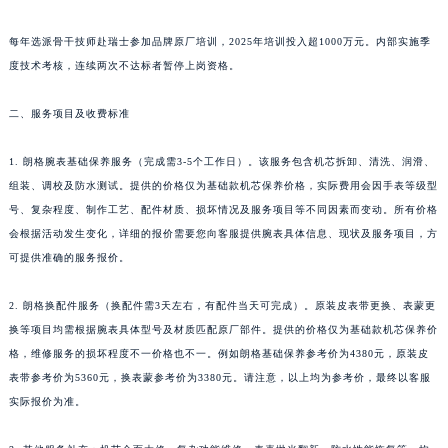
新疆维吾尔自治区阿拉山口市友好路朗格售后服务中心（需提前预约）
每年选派骨干技师赴瑞士参加品牌原厂培训，2025年培训投入超1000万元。内部实施季
新疆维吾尔自治区阿勒泰市解放路朗格售后服务中心（需提前预约）
度技术考核，连续两次不达标者暂停上岗资格。
新疆维吾尔自治区阿图什市光明路朗格售后服务中心（需提前预约）
新疆维吾尔自治区白杨市军垦路朗格售后服务中心（需提前预约）
二、服务项目及收费标准
新疆维吾尔自治区北屯市团结路朗格售后服务中心（需提前预约）
新疆维吾尔自治区博乐市博乐市北京路朗格售后服务中心（需提前预约）
1. 朗格腕表基础保养服务（完成需3-5个工作日）。该服务包含机芯拆卸、清洗、润滑、
组装、调校及防水测试。提供的价格仅为基础款机芯保养价格，实际费用会因手表等级型
新疆维吾尔自治区昌吉市延安北路朗格售后服务中心（需提前预约）
号、复杂程度、制作工艺、配件材质、损坏情况及服务项目等不同因素而变动。所有价格
新疆维吾尔自治区阜康市博峰路朗格售后服务中心（需提前预约）
会根据活动发生变化，详细的报价需要您向客服提供腕表具体信息、现状及服务项目，方
新疆维吾尔自治区哈密市伊州区建国北路朗格售后服务中心（需提前预约）
可提供准确的服务报价。
新疆维吾尔自治区和田市和田市北京西路朗格售后服务中心（需提前预约）
新疆维吾尔自治区胡杨河市胡杨河市胡杨路朗格售后服务中心（需提前预约）
2. 朗格换配件服务（换配件需3天左右，有配件当天可完成）。原装皮表带更换、表蒙更
新疆维吾尔自治区霍尔果斯市亚欧北路朗格售后服务中心（需提前预约）
换等项目均需根据腕表具体型号及材质匹配原厂部件。提供的价格仅为基础款机芯保养价
格，维修服务的损坏程度不一价格也不一。例如朗格基础保养参考价为4380元，原装皮
新疆维吾尔自治区喀什市解放北路朗格售后服务中心（需提前预约）
表带参考价为5360元，换表蒙参考价为3380元。请注意，以上均为参考价，最终以客服
新疆维吾尔自治区可克达拉市幸福路朗格售后服务中心（需提前预约）
实际报价为准。
新疆维吾尔自治区克拉玛依市克拉玛依区友谊路朗格售后服务中心（需提前预约）
新疆维吾尔自治区库车市库车市文化东路朗格售后服务中心（需提前预约）