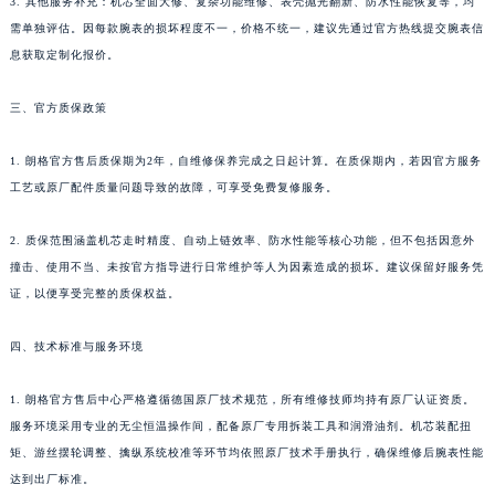
3. 其他服务补充：机芯全面大修、复杂功能维修、表壳抛光翻新、防水性能恢复等，均
新疆维吾尔自治区库尔勒市库尔勒市人民东路朗格售后服务中心（需提前预约）
需单独评估。因每款腕表的损坏程度不一，价格不统一，建议先通过官方热线提交腕表信
新疆维吾尔自治区奎屯市团结西街朗格售后服务中心（需提前预约）
息获取定制化报价。
新疆维吾尔自治区昆玉市昆泉街朗格售后服务中心（需提前预约）
三、官方质保政策
新疆维吾尔自治区沙湾市三道河子镇世纪大道南路朗格售后服务中心（需提前预约）
新疆维吾尔自治区石河子市北二路朗格售后服务中心（需提前预约）
1. 朗格官方售后质保期为2年，自维修保养完成之日起计算。在质保期内，若因官方服务
新疆维吾尔自治区双河市光明路朗格售后服务中心（需提前预约）
工艺或原厂配件质量问题导致的故障，可享受免费复修服务。
新疆维吾尔自治区塔城市塔城地区闻琴路朗格售后服务中心（需提前预约）
新疆维吾尔自治区铁门关市兴疆路朗格售后服务中心（需提前预约）
2. 质保范围涵盖机芯走时精度、自动上链效率、防水性能等核心功能，但不包括因意外
撞击、使用不当、未按官方指导进行日常维护等人为因素造成的损坏。建议保留好服务凭
新疆维吾尔自治区图木舒克市图木舒克市中兴街朗格售后服务中心（需提前预约）
证，以便享受完整的质保权益。
新疆维吾尔自治区吐鲁番市高昌区文化中路文化中路朗格售后服务中心（需提前预约）
新疆维吾尔自治区乌苏市乌鲁木齐北路朗格售后服务中心（需提前预约）
四、技术标准与服务环境
新疆维吾尔自治区五家渠市长征西街朗格售后服务中心（需提前预约）
新疆维吾尔自治区新星市东风路朗格售后服务中心（需提前预约）
1. 朗格官方售后中心严格遵循德国原厂技术规范，所有维修技师均持有原厂认证资质。
新疆维吾尔自治区伊宁市解放西路朗格售后服务中心（需提前预约）
服务环境采用专业的无尘恒温操作间，配备原厂专用拆装工具和润滑油剂。机芯装配扭
矩、游丝摆轮调整、擒纵系统校准等环节均依照原厂技术手册执行，确保维修后腕表性能
贵州省安顺市西秀区中华南路朗格售后服务中心（需提前预约）
达到出厂标准。
贵州省毕节市七星关区松山路朗格售后服务中心（需提前预约）