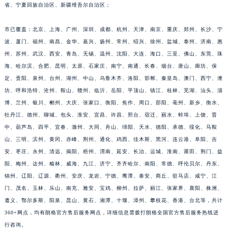
省、宁夏回族自治区、新疆维吾尔自治区；
江西省萍乡市安源区萍安北大道与康庄路交叉口朗格售后服务中心（需提前预约）
江西省上饶市信州区滨江西路朗格售后服务中心（需提前预约）
市已覆盖：北京、上海、广州、深圳、成都、杭州、天津、南京、重庆、郑州、长沙、宁
江西省新余市渝水区北湖西路朗格售后服务中心（需提前预约）
波、厦门、福州、南昌、金华、嘉兴、扬州、常州、绍兴、徐州、盐城、泰州、济南、惠
江西省宜春市袁州区中山中路朗格售后服务中心（需提前预约）
州、苏州、武汉、西安、青岛、无锡、温州、沈阳、大连、海口、三亚、佛山、东莞、珠
海、哈尔滨、合肥、昆明、太原、石家庄、南宁、南通、长春、烟台、唐山、廊坊、保
江西省鹰潭市月湖区胜利东路朗格售后服务中心（需提前预约）
定、贵阳、泉州、台州、湖州、中山、乌鲁木齐、洛阳、邯郸、秦皇岛、澳门、西宁、潍
山东省德州市德城区东风中路朗格售后服务中心（需提前预约）
坊、呼和浩特、沧州、鞍山、赣州、临沂、岳阳、平顶山、镇江、桂林、芜湖、汕头、淄
山东省东营市东营区济南路朗格售后服务中心（需提前预约）
博、兰州、银川、郴州、大庆、张家口、衡阳、焦作、周口、邵阳、亳州、新乡、衡水、
山东省济南市历下区经十路11111号华润中心写字楼（万象城）15层1508室朗格售后服务中心（需提前预约）
牡丹江、德州、聊城、包头、淮安、宜昌、许昌、邢台、宿迁、丽水、蚌埠、上饶、晋
山东省济宁市任城区太白楼路朗格售后服务中心（需提前预约）
中、葫芦岛、四平、宜春、滁州、大同、舟山、绵阳、天水、德阳、承德、绥化、马鞍
山东省莱芜市文化南路8号银座商城名表维修一楼名表维修朗格售后服务中心（需提前预约）
山、三明、滨州、黄冈、赤峰、荆州、通化、鸡西、佳木斯、黑河、连云港、阜阳、吉
安、枣庄、永州、清远、揭阳、梧州、渭南、延安、长治、运城、淮南、莆田、荆门、益
山东省临沂市兰山区解放路朗格售后服务中心（需提前预约）
阳、梅州、达州、榆林、威海、九江、济宁、齐齐哈尔、南阳、常德、呼伦贝尔、丹东、
山东省日照市东港区烟台路朗格售后服务中心（需提前预约）
锦州、辽阳、辽源、衢州、安庆、龙岩、宁德、鹰潭、泰安、商丘、驻马店、咸宁、江
山东省泰安市泰山区财源街道泰山大街朗格售后服务中心（需提前预约）
门、茂名、玉林、乐山、南充、雅安、宝鸡、柳州、拉萨、丽江、张家界、襄阳、株洲、
山东省威海市环翠区新威海路89号振华商厦一楼名表维修朗格售后服务中心（需提前预约）
遵义、鄂尔多斯、阳泉、昆山、黄石、湘潭、十堰、漳州、攀枝花、香港、台北等，共计
山东省潍坊市奎文区东风东街朗格售后服务中心（需提前预约）
360+网点，均有朗格官方售后服务网点，详细信息需拨打朗格全国官方售后服务热线进
山东省枣庄市滕州市北辛路与善国路交叉口朗格售后服务中心（需提前预约）
行咨询。