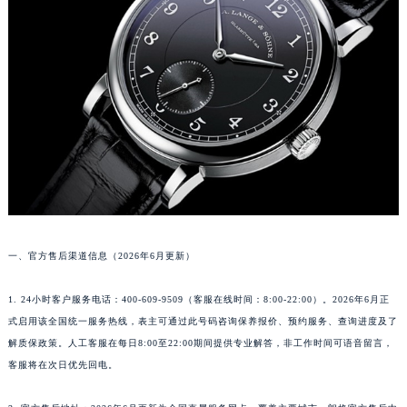
长沙市芙蓉区定王台街道建湘路393号世茂环球金融中心写字楼（芙蓉广场）10层13室（需提前预约）
郑州市二七区铭功路10号华润大厦写字楼29层2905室（需提前预约）
太原市迎泽区解放路15号亨得利名表服务中心（品牌授权店）3层整层（需提前预约）
沈阳市沈河区中街路137号亨得利名表服务中心（品牌授权店）1层整层（需提前预约）
沈阳市沈河区中街路83号亨得利名表服务中心（品牌授权店）1层整层（需提前预约）
乌鲁木齐市天山区红山路26号时代广场（CCMALL）C座17层17-B（需提前预约）
温州市鹿城区锦绣路1067号置信广场10层1015室（需提前预约）
哈尔滨市道里区友谊西路600号富力中心T2座写字楼29层03室（需提前预约）
大连市中山区人民路15号国际金融大厦7层G室（需提前预约）
佛山市禅城区季华五路57号万科金融中心C座12层1205室（需提前预约）
一、官方售后渠道信息（2026年6月更新）
东莞市东城街道鸿福东路1号民盈国贸中心T1写字楼9层907室（需提前预约）
无锡市梁溪区人民中路139号恒隆广场写字楼1座11层1104室（需提前预约）
1. 24小时客户服务电话：400-609-9509（客服在线时间：8:00-22:00）。2026年6月正
式启用该全国统一服务热线，表主可通过此号码咨询保养报价、预约服务、查询进度及了
南通市崇川区工农路57号圆融广场写字楼16层1603室（需提前预约）
解质保政策。人工客服在每日8:00至22:00期间提供专业解答，非工作时间可语音留言，
苏州市苏州工业园区星港街199号苏州中心办公楼C座22层08室（需提前预约）
客服将在次日优先回电。
武汉市江汉区解放大道686号世界贸易大厦38层09室（需提前预约）
南宁市青秀区金湖路59号地王大厦12楼1224室（需提前预约）