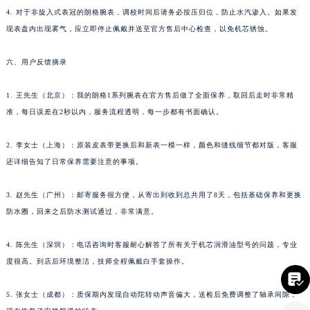
4. 对于非旋入式表冠的朗格腕表，调校时间后请务必按压归位，防止水汽渗入。如果发
四川省眉山市东坡区三苏路朗格售后服务中心（需提前预约）
现表盘内出现雾气，应立即停止佩戴并送至官方售后中心检查，以免机芯锈蚀。
四川省绵阳市涪城区翠花街朗格售后服务中心（需提前预约）
四川省南充市高坪区江东大道朗格售后服务中心（需提前预约）
六、用户反馈摘录
四川省内江市东兴区汉安大道朗格售后服务中心（需提前预约）
四川省攀枝花市东区三线大道北段朗格售后服务中心（需提前预约）
1. 王先生（北京）：我的朗格1系列腕表在官方售后做了全面保养，取回后走时非常精
四川省遂宁市船山区香林南路朗格售后服务中心（需提前预约）
准，每日误差在2秒以内，服务流程透明，每一步都有书面确认。
四川省雅安市雨城区熊猫大道朗格售后服务中心（需提前预约）
2. 李女士（上海）：原装皮表带更换后和新表一模一样，颜色和缝线细节都对版，客服
四川省宜宾市翠屏区长翠路朗格售后服务中心（需提前预约）
还详细告知了日常保养需要注意的事项。
四川省资阳市雁江区滨江大道一段与和平南路朗格售后服务中心（需提前预约）
四川省自贡市自流井区华商北路朗格售后服务中心（需提前预约）
3. 赵先生（广州）：邮寄服务很方便，从寄出到收到总共用了8天，包括基础保养和更换
西藏自治区阿里地区噶尔县北京西路朗格售后服务中心（需提前预约）
防水圈，回来之后防水测试通过，非常满意。
西藏自治区昌都市卡若区昌都西路朗格售后服务中心（需提前预约）
4. 陈先生（深圳）：电话咨询时客服耐心解答了所有关于机芯润滑油型号的问题，专业
西藏自治区拉萨市城关区北京中路朗格售后服务中心（需提前预约）
度很高。到店后环境整洁，技师全程佩戴白手套操作。
西藏自治区林芝市巴宜区广东路朗格售后服务中心（需提前预约）

西藏自治区那曲市色尼区浙江西路朗格售后服务中心（需提前预约）
5. 张女士（成都）：质保期内发现自动陀转动声音偏大，送检后免费调整了轴承间隙，
西藏自治区日喀则市桑珠孜区上海中路朗格售后服务中心（需提前预约）