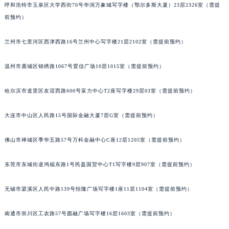
呼和浩特市玉泉区大学西街70号华润万象城写字楼（鄂尔多斯大厦）23层2326室（需提
山西省晋城市城区黄华街朗格售后服务中心（需提前预约）
前预约）
山西省晋中市榆次区顺城街朗格售后服务中心（需提前预约）
山西省临汾市尧都区解放路朗格售后服务中心（需提前预约）
兰州市七里河区西津西路16号兰州中心写字楼21层2102室（需提前预约）
山西省吕梁市离石区永宁中路与建设街交叉口朗格售后服务中心（需提前预约）
温州市鹿城区锦绣路1067号置信广场10层1015室（需提前预约）
山西省朔州市朔城区怡西路与鄯阳西街交汇处朗格售后服务中心（需提前预约）
山西省忻州市忻府区和平东街与七一南路交叉口朗格售后服务中心（需提前预约）
哈尔滨市道里区友谊西路600号富力中心T2座写字楼29层03室（需提前预约）
山西省阳泉市郊区平阳东街与新城大道交叉口朗格售后服务中心（需提前预约）
山西省运城市盐湖区河东街朗格售后服务中心（需提前预约）
大连市中山区人民路15号国际金融大厦7层G室（需提前预约）
山西省长治市潞州区英雄中路朗格售后服务中心（需提前预约）
山西省太原市迎泽区迎泽街道解放路15号亨得利名表维修授权店3楼朗格售后服务中心（需提前预约）
佛山市禅城区季华五路57号万科金融中心C座12层1205室（需提前预约）
天津市和平区赤峰道136号天津国际金融中心26层2603室朗格售后服务中心（需提前预约）
东莞市东城街道鸿福东路1号民盈国贸中心T1写字楼9层907室（需提前预约）
安徽省安庆市迎江区人民路朗格售后服务中心（需提前预约）
安徽省蚌埠市蚌山区淮河路朗格售后服务中心（需提前预约）
无锡市梁溪区人民中路139号恒隆广场写字楼1座11层1104室（需提前预约）
安徽省亳州市谯城区魏武大道朗格售后服务中心（需提前预约）
安徽省池州市贵池区长江路朗格售后服务中心（需提前预约）
南通市崇川区工农路57号圆融广场写字楼16层1603室（需提前预约）
安徽省滁州市琅琊区南谯北路朗格售后服务中心（需提前预约）