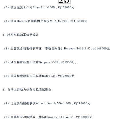
河南省安阳市文峰区解放大道朗格售后服务中心（需提前预约）
（3）镜面抛光工作站Elma Poli-1000，约158000元
河南省鹤壁市淇滨区九州路朗格售后服务中心（需提前预约）
（4）德国Horotec多功能抛光系统MSA 15.200，约113000元
河南省济源市沁园街道济水大道朗格售后服务中心（需提前预约）
河南省焦作市解放区解放路朗格售后服务中心（需提前预约）
8、精密车铣加工修复设备
河南省开封市鼓楼区中山路朗格售后服务中心（需提前预约）
河南省洛阳市西工区中州中路与解放路交叉口朗格售后服务中心（需提前预约）
（1）全套复合精密钟表车床（带铣磨附件）Bergeon 5412-B-C，约146000元
河南省漯河市源汇区交通路朗格售后服务中心（需提前预约）
河南省南阳市宛城区范蠡东路与南都路交叉口朗格售后服务中心（需提前预约）
（2）液压精密压盖工作站Bergeon 5500，约19500元
河南省平顶山市卫东区建设路朗格售后服务中心（需提前预约）
（3）德国精密微型加工车床Boley 50，约122000元
河南省濮阳市大华龙区开州路绿城路交叉口朗格售后服务中心（需提前预约）
河南省三门峡市湖滨区和平路朗格售后服务中心（需提前预约）
9、自动上链动力储备模拟测试设备
河南省商丘市梁园区神火大道朗格售后服务中心（需提前预约）
河南省新乡市红旗区人民路朗格售后服务中心（需提前预约）
（1）恒温多功能摇表仪Witschi Watch Wind 800，约216000元
河南省信阳市浉河区东方红大道朗格售后服务中心（需提前预约）
（2）高端复杂功能摇表工作站Chronowind CW-12，约168000元
河南省许昌市魏都区建安大道与八龙路交叉口朗格售后服务中心（需提前预约）
河南省郑州市二七区民主路10号华润大厦29层2905室朗格售后服务中心（需提前预约）