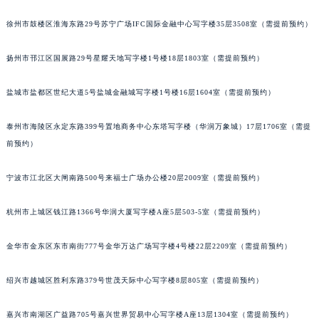
黑龙江省鹤岗市向阳区红军路朗格售后服务中心（需提前预约）
徐州市鼓楼区淮海东路29号苏宁广场IFC国际金融中心写字楼35层3508室（需提前预约）
黑龙江省黑河市爱辉区中央街朗格售后服务中心（需提前预约）
黑龙江省鸡西市鸡冠区红军路朗格售后服务中心（需提前预约）
扬州市邗江区国展路29号星耀天地写字楼1号楼18层1803室（需提前预约）
黑龙江省佳木斯市向阳区长安路朗格售后服务中心（需提前预约）
盐城市盐都区世纪大道5号盐城金融城写字楼1号楼16层1604室（需提前预约）
黑龙江省牡丹江市东安区太平路朗格售后服务中心（需提前预约）
黑龙江省七台河市桃山区大同街朗格售后服务中心（需提前预约）
泰州市海陵区永定东路399号置地商务中心东塔写字楼（华润万象城）17层1706室（需提
黑龙江省齐齐哈尔市龙沙区龙华路朗格售后服务中心（需提前预约）
前预约）
黑龙江省双鸭山市尖山区新兴大街朗格售后服务中心（需提前预约）
黑龙江省绥化市北林区新华街与康庄路交叉口朗格售后服务中心（需提前预约）
宁波市江北区大闸南路500号来福士广场办公楼20层2009室（需提前预约）
黑龙江省伊春市伊美区通河路朗格售后服务中心（需提前预约）
杭州市上城区钱江路1366号华润大厦写字楼A座5层503-5室（需提前预约）
吉林省白城市洮北区明仁南街朗格售后服务中心（需提前预约）
吉林省白山市浑江区浑江大街朗格售后服务中心（需提前预约）
金华市金东区东市南街777号金华万达广场写字楼4号楼22层2209室（需提前预约）
吉林省吉林市船营区河南街朗格售后服务中心（需提前预约）
吉林省辽源市龙山区人民大街朗格售后服务中心（需提前预约）
绍兴市越城区胜利东路379号世茂天际中心写字楼8层805室（需提前预约）
吉林省梅河口市新华街道梅河大街朗格售后服务中心（需提前预约）
吉林省四平市铁东区紫气大路与南九经街交汇处朗格售后服务中心（需提前预约）
嘉兴市南湖区广益路705号嘉兴世界贸易中心写字楼A座13层1304室（需提前预约）