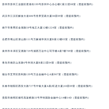
苏州市苏州工业园区星港街199号苏州中心办公楼C座22层08室（需提前预约）
安徽省阜阳市颍州区颍州北路朗格售后服务中心（需提前预约）
安徽省淮北市相山区淮海路朗格售后服务中心（需提前预约）
武汉市江汉区解放大道686号世界贸易大厦38层09室（需提前预约）
安徽省淮南市田家庵区国庆中路朗格售后服务中心（需提前预约）
安徽省黄山市屯溪区黄山西路朗格售后服务中心（需提前预约）
南宁市青秀区金湖路59号地王大厦12楼1224室（需提前预约）
安徽省六安市金安区解放中路朗格售后服务中心（需提前预约）
安徽省马鞍山市雨山区湖南西路朗格售后服务中心（需提前预约）
合肥市蜀山区潜山路111号万象城华润大厦B座12楼03室（需提前预约）
安徽省宿州市埇桥区人民中路朗格售后服务中心（需提前预约）
泉州市丰泽区宝洲路729号浦西万达中心写字楼A座7楼709室（需提前预约）
安徽省铜陵市铜官区石城大道朗格售后服务中心（需提前预约）
安徽省芜湖市镜湖区中山路步行街朗格售后服务中心（需提前预约）
青岛市南区山东路6号华润大厦B座22层04室（需提前预约）
安徽省宣城市宣州区叠嶂西路朗格售后服务中心（需提前预约）
福建省龙岩市新罗区九一南路朗格售后服务中心（需提前预约）
烟台市芝罘区胜利路139号万达金融中心A座907室（需提前预约）
福建省南平市建阳区人民西路朗格售后服务中心（需提前预约）
长春市朝阳区西安大路727号中银大厦A座(旺进大厦)18层09室（需提前预约）
福建省宁德市蕉城区天湖东路朗格售后服务中心（需提前预约）
福建省莆田市城厢区霞林街道荔华东大道朗格售后服务中心（需提前预约）
贵阳市南明区都司高架桥路33号亨特国际金融中心14楼14D（需提前预约）
福建省三明市三元区东乾二路朗格售后服务中心（需提前预约）
福建省漳州市龙文区步港路朗格售后服务中心（需提前预约）