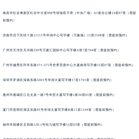
吉林省松原市宁江区五环大街朗格售后服务中心（需提前预约）
南昌市红谷滩新区红谷中大道998号绿地双子塔（中央广场）A1座办公楼14层07室（需提
吉林省通化市东昌区环通乡江南大街朗格售后服务中心（需提前预约）
前预约）
吉林省延边市延吉市解放路朗格售后服务中心（需提前预约）
辽宁省鞍山市铁东区站前街朗格售后服务中心（需提前预约）
济南市历下区经十路11111号华润中心写字楼（万象城）15层1508室（需提前预约）
辽宁省本溪市平山区胜利路朗格售后服务中心（需提前预约）
辽宁省朝阳市双塔区新华路朗格售后服务中心（需提前预约）
广州市天河区天河路230号万菱汇国际中心写字楼A塔7层704室（需提前预约）
辽宁省丹东市振兴区七经街朗格售后服务中心（需提前预约）
广州市越秀区环市东路371-375号世界贸易中心大厦南塔写字楼15层07室（需提前预约）
辽宁省抚顺市新抚区东一路朗格售后服务中心（需提前预约）
辽宁省阜新市海州区解放大街朗格售后服务中心（需提前预约）
深圳市罗湖区深南东路5001号华润大厦写字楼17层1701室（需提前预约）
辽宁省葫芦岛市连山区中央路朗格售后服务中心（需提前预约）
辽宁省锦州市古塔区中央大街朗格售后服务中心（需提前预约）
惠州市惠城区江北文昌一路7号华贸大厦写字楼1座30层05室（需提前预约）
辽宁省辽阳市白塔区新运大街朗格售后服务中心（需提前预约）
厦门市思明区湖滨东路95号华润大厦写字楼B座11层1104室（需提前预约）
辽宁省盘锦市兴隆台区石油大街朗格售后服务中心（需提前预约）
辽宁省铁岭市银州区南马路朗格售后服务中心（需提前预约）
福州市鼓楼区五四路128-1号恒力城写字楼15层03室（需提前预约）
辽宁省营口市站前区市府路与渤海大街交叉口朗格售后服务中心（需提前预约）
辽宁省沈阳市沈河区中街路137号亨得利名表维修授权店1楼朗格售后服务中心（需提前预约）