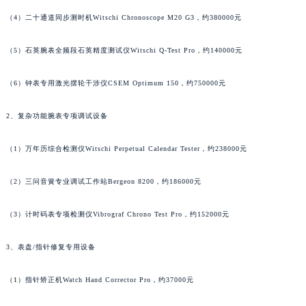
澳门特别行政区嘉模堂区官也街朗格售后服务中心（需提前预约）
（4）二十通道同步测时机Witschi Chronoscope M20 G3，约380000元
澳门省路氹城市金光大道朗格售后服务中心（需提前预约）
（5）石英腕表全频段石英精度测试仪Witschi Q-Test Pro，约140000元
澳门特别行政区望德堂区塔石广场朗格售后服务中心（需提前预约）
福建省福州市鼓楼区五四路128-1号恒力城写字楼15层03室朗格售后服务中心（需提前预约）
（6）钟表专用激光摆轮干涉仪CSEM Optimum 150，约750000元
福建省厦门市思明区湖滨东路95号万象城华润大厦B座11层1104室朗格售后服务中心（需提前预约）
广东省潮州市潮安区新风路与潮汕路交汇处朗格售后服务中心（需提前预约）
2、复杂功能腕表专项调试设备
广东省广州市天河区天河路230号万菱汇国际中心A塔7层704室朗格售后服务中心（需提前预约）
广东省广州市越秀区环市东路371-375号世界贸易中心大厦南塔15层1507室朗格售后服务中心（需提前预约）
（1）万年历综合检测仪Witschi Perpetual Calendar Tester，约238000元
广东省河源市源城区越王大道朗格售后服务中心（需提前预约）
（2）三问音簧专业调试工作站Bergeon 8200，约186000元
广东省惠州市惠城区江北文昌一路7号华贸大厦1座30层3005室朗格售后服务中心（需提前预约）
广东省江门市蓬江区广场西路朗格售后服务中心（需提前预约）
（3）计时码表专项检测仪Vibrograf Chrono Test Pro，约152000元
广东省揭阳市榕城进贤门步行街朗格售后服务中心（需提前预约）
广东省茂名市电白区水东街道迎宾大道朗格售后服务中心（需提前预约）
3、表盘/指针修复专用设备
广东省梅州市梅江区金燕大道朗格售后服务中心（需提前预约）
（1）指针矫正机Watch Hand Corrector Pro，约37000元
广东省清远市清城区湖西路朗格售后服务中心（需提前预约）
广东省汕头市龙湖区长平路朗格售后服务中心（需提前预约）