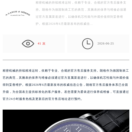
精密机械的持续精准运转，依赖于专业、合规的官方售后服务支
泰州市海陵区永定东路399号置地商务中心东塔写字楼（华润万象城）17层1706室（需提前预约）
持。朗格作为德国制表工艺的典范，其腕表的保养与维修必须通
宁波市江北区大闸南路500号来福士广场办公楼20层2009室（需提前预约）
过官方直属渠道进行，以确保机芯性能与外观价值得到妥善维
杭州市上城区钱江路1366号华润大厦写字楼A座5层503-5室（需提前预约）
护。根据2026年6月最新发布的权威信…
金华市金东区东市南街777号金华万达广场写字楼4号楼22层2209室（需提前预约）
绍兴市越城区胜利东路379号世茂天际中心写字楼8层805室（需提前预约）

41 次
2026-06-25
嘉兴市南湖区广益路705号嘉兴世界贸易中心写字楼A座13层1304室（需提前预约）
南昌市红谷滩新区红谷中大道998号绿地双子塔（中央广场）A1座办公楼14层07室（需提前预约）
济南市历下区经十路11111号华润中心写字楼（万象城）15层1508室（需提前预约）
精密机械的持续精准运转，依赖于专业、合规的官方售后服务支持。朗格作为德国制表工
广州市天河区天河路230号万菱汇国际中心写字楼A塔7层704室（需提前预约）
艺的典范，其腕表的保养与维修必须通过官方直属渠道进行，以确保机芯性能与外观价值
广州市越秀区环市东路371-375号世界贸易中心大厦南塔写字楼15层07室（需提前预约）
得到妥善维护。根据2026年6月最新发布的权威信息公告，朗格官方售后服务体系已全面
深圳市罗湖区深南东路5001号华润大厦写字楼17层1701室（需提前预约）
升级，为全国表主提供标准化的客户服务。若您需要为爱表进行保养或维修，可直接通过
惠州市惠城区江北文昌一路7号华贸大厦写字楼1座30层05室（需提前预约）
官方24小时服务热线及更新后的官方售后地址进行预约。
厦门市思明区湖滨东路95号华润大厦写字楼B座11层1104室（需提前预约）
福州市鼓楼区五四路128-1号恒力城写字楼15层03室（需提前预约）
成都市锦江区人民东路6号SAC东原中心写字楼24层2406B室（需提前预约）
重庆市江北区观音桥步行街2号融恒时代广场写字楼9层902室（需提前预约）