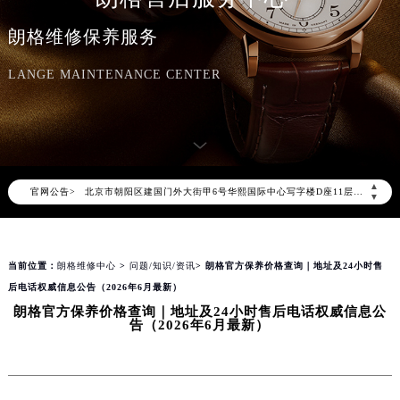
朗格维修保养服务
2026年8月朗格中国区售后服务网络优化升级公告
LANGE MAINTENANCE CENTER
2026年8月朗格全国官方售后客户服务热线：400-609-9509
朗格官方全国统一服务热线400-609-9509，服务覆盖中国大陆、香港、澳门、台湾全部区域（非大陆需加拨“+86”）
2026年8月朗格售后服务中心最新网点地址：
北京市朝阳区建国门外大街甲6号华熙国际中心写字楼D座11层1102室（北京总部）（需提前预约）
▲
官网公告>
北京市东城区东长安街1号东方广场写字楼W3座6层602室（需提前预约）
▼
天津市和平区赤峰道136号天津国际金融中心写字楼26层2603室（需提前预约）
上海市徐汇区虹桥路3号港汇中心写字楼2座37层3705室（需提前预约）
当前位置：
朗格维修中心
>
问题/知识/资讯
> 朗格官方保养价格查询｜地址及24小时售
上海市黄浦区南京东路299号宏伊国际广场写字楼8层806室（需提前预约）
后电话权威信息公告（2026年6月最新）
南京市秦淮区中山南路1号（新街口）南京中心写字楼22层C1-1室（需提前预约）
朗格官方保养价格查询｜地址及24小时售后电话权威信息公
常州市新北区龙锦路1590号现代传媒中心写字楼5号楼10层1008室（需提前预约）
告（2026年6月最新）
徐州市鼓楼区淮海东路29号苏宁广场IFC国际金融中心写字楼35层3508室（需提前预约）
扬州市邗江区国展路29号星耀天地写字楼1号楼18层1803室（需提前预约）
盐城市盐都区世纪大道5号盐城金融城写字楼1号楼16层1604室（需提前预约）