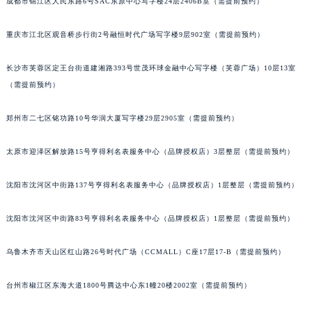
成都市锦江区人民东路6号SAC东原中心写字楼24层2406B室（需提前预约）
辽宁省沈阳市沈河区中街路83号亨得利名表维修授权店1楼朗格售后服务中心（需提前预约）
北京市朝阳区建国门外大街甲6号华熙国际中心D座11层1102室朗格售后服务中心（北京总部）（需提前预约）
重庆市江北区观音桥步行街2号融恒时代广场写字楼9层902室（需提前预约）
北京市东城区东长安街1号王府井东方广场W3座6层602室朗格售后服务中心（需提前预约）
长沙市芙蓉区定王台街道建湘路393号世茂环球金融中心写字楼（芙蓉广场）10层13室
河北省保定市竞秀区朝阳北大街北国先天下朗格售后服务中心（需提前预约）
（需提前预约）
内蒙古自治区阿拉善盟市左旗土尔扈特大街朗格售后服务中心（需提前预约）
内蒙古自治区巴彦淖尔市临河区新华街朗格售后服务中心（需提前预约）
郑州市二七区铭功路10号华润大厦写字楼29层2905室（需提前预约）
内蒙古自治区包头市青山区幸福路甲3号王府井百货名表维修朗格售后服务中心（需提前预约）
内蒙古自治区赤峰市红山区哈达街朗格售后服务中心（需提前预约）
太原市迎泽区解放路15号亨得利名表服务中心（品牌授权店）3层整层（需提前预约）
内蒙古自治区鄂尔多斯市东胜区伊金霍洛街朗格售后服务中心（需提前预约）
沈阳市沈河区中街路137号亨得利名表服务中心（品牌授权店）1层整层（需提前预约）
内蒙古自治区呼伦贝尔市海拉尔区中央街朗格售后服务中心（需提前预约）
内蒙古自治区通辽市科尔沁区明仁大街朗格售后服务中心（需提前预约）
沈阳市沈河区中街路83号亨得利名表服务中心（品牌授权店）1层整层（需提前预约）
内蒙古自治区乌海市海勃湾区人民南路朗格售后服务中心（需提前预约）
内蒙古自治区乌兰察布市集宁区恩和大街朗格售后服务中心（需提前预约）
乌鲁木齐市天山区红山路26号时代广场（CCMALL）C座17层17-B（需提前预约）
内蒙古自治区锡林郭勒盟市锡林浩特市光明街与额尔敦路交叉口朗格售后服务中心（需提前预约）
台州市椒江区东海大道1800号腾达中心东1幢20楼2002室（需提前预约）
内蒙古自治区兴安盟市乌兰浩特市兴安大街朗格售后服务中心（需提前预约）
山西省大同市平城区迎宾街朗格售后服务中心（需提前预约）