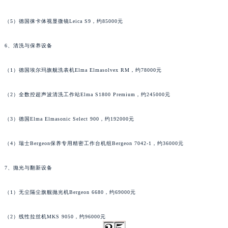
广西壮族自治区柳州市城中区中山中路朗格售后服务中心（需提前预约）
（5）德国徕卡体视显微镜Leica S9，约85000元
广西壮族自治区钦州市钦南区金海湾东大街朗格售后服务中心（需提前预约）
广西壮族自治区梧州市万秀区龙湖镇高旺路朗格售后服务中心（需提前预约）
6、清洗与保养设备
广西壮族自治区玉林市玉州区金玉路朗格售后服务中心（需提前预约）
海南省儋州市儋州市那大镇兰洋北路朗格售后服务中心（需提前预约）
（1）德国埃尔玛旗舰洗表机Elma Elmasolvex RM，约78000元
海南省东方市八所镇解放西路朗格售后服务中心（需提前预约）
（2）全数控超声波清洗工作站Elma S1800 Premium，约245000元
海南省琼海市嘉积镇东风路朗格售后服务中心（需提前预约）
海南省三沙市西沙区西沙群岛永兴岛北京路朗格售后服务中心（需提前预约）
（3）德国Elma Elmasonic Select 900，约192000元
海南省三亚市吉阳区迎宾路朗格售后服务中心（需提前预约）
海南省万宁市万城镇解放路朗格售后服务中心（需提前预约）
（4）瑞士Bergeon保养专用精密工作台机组Bergeon 7042-1，约36000元
海南省文昌市文城镇教育东路朗格售后服务中心（需提前预约）
海南省五指山市通什镇三月三大道朗格售后服务中心（需提前预约）
7、抛光与翻新设备
香港特别行政区尖沙咀区油尖旺区广东道朗格售后服务中心（需提前预约）
（1）无尘隔尘旗舰抛光机Bergeon 6680，约69000元
香港特别行政区金钟区中西区金钟道朗格售后服务中心（需提前预约）
香港特别行政区九龙区油尖旺区弥敦道朗格售后服务中心（需提前预约）
（2）线性拉丝机MKS 9050，约96000元
香港特别行政区铜锣湾区湾仔区轩尼诗道朗格售后服务中心（需提前预约）