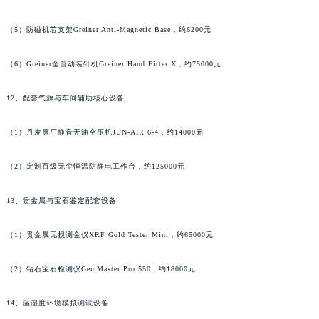
湖南省怀化市鹤城区迎丰中路朗格售后服务中心（需提前预约）
（5）防磁机芯支架Greiner Anti-Magnetic Base，约6200元
湖南省娄底市娄星区长青街朗格售后服务中心（需提前预约）
湖南省邵阳市双清区东风路朗格售后服务中心（需提前预约）
（6）Greiner全自动装针机Greiner Hand Fitter X，约75000元
湖南省湘潭市雨湖区莲城大道朗格售后服务中心（需提前预约）
湖南省益阳市赫山区桃花仑路朗格售后服务中心（需提前预约）
12、配套气源与车间辅助核心设备
湖南省永州市冷水滩区永州大道与中兴路交叉口朗格售后服务中心（需提前预约）
（1）丹麦原厂静音无油空压机JUN-AIR 6-4，约14000元
湖南省岳阳市岳阳楼区东茅岭路朗格售后服务中心（需提前预约）
湖南省张家界市永定区解放路朗格售后服务中心（需提前预约）
（2）定制百级无尘恒温防静电工作台，约125000元
湖南省长沙市芙蓉区建湘路393号世茂环球金融中心写字楼10层1013室朗格售后服务中心（需提前预约）
湖南省株洲市芦淞区建设南路朗格售后服务中心（需提前预约）
13、贵金属与宝石鉴定配套设备
甘肃省白银市白银区北京路朗格售后服务中心（需提前预约）
甘肃省定西市安定区解放路朗格售后服务中心（需提前预约）
（1）贵金属无损测金仪XRF Gold Tester Mini，约65000元
甘肃省敦煌市沙州镇阳关中路朗格售后服务中心（需提前预约）
（2）钻石宝石检测仪GemMaster Pro 550，约18000元
甘肃省合作市人民街朗格售后服务中心（需提前预约）
甘肃省嘉峪关市雄关区新华中路朗格售后服务中心（需提前预约）
14、温湿度环境模拟测试设备
甘肃省金昌市金川区北京路朗格售后服务中心（需提前预约）