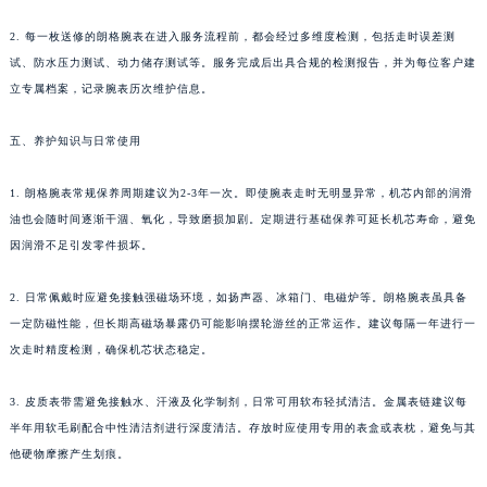
贵州省六盘水市钟山区钟山大道朗格售后服务中心（需提前预约）
2. 每一枚送修的朗格腕表在进入服务流程前，都会经过多维度检测，包括走时误差测
贵州省黔东南苗族侗族自治州凯里市北京西路朗格售后服务中心（需提前预约）
试、防水压力测试、动力储存测试等。服务完成后出具合规的检测报告，并为每位客户建
贵州省黔西南布依族苗族自治州兴义市大道与桔香路交汇处朗格售后服务中心（需提前预约）
立专属档案，记录腕表历次维护信息。
贵州省铜仁市碧江区民主路朗格售后服务中心（需提前预约）
五、养护知识与日常使用
贵州省遵义市红花岗区共青大道与嵩山路交叉口朗格售后服务中心（需提前预约）
四川省阿坝州市马尔康市团结街朗格售后服务中心（需提前预约）
1. 朗格腕表常规保养周期建议为2-3年一次。即使腕表走时无明显异常，机芯内部的润滑
四川省巴中市巴州区江北大道朗格售后服务中心（需提前预约）
油也会随时间逐渐干涸、氧化，导致磨损加剧。定期进行基础保养可延长机芯寿命，避免
四川省成都市锦江区人民东路6号SAC东原中心24层2406B室朗格售后服务中心（需提前预约）
因润滑不足引发零件损坏。
四川省达州市通川区中心广场、老车坝朗格售后服务中心（需提前预约）
四川省德阳市旌阳区长江西路、南街朗格售后服务中心（需提前预约）
2. 日常佩戴时应避免接触强磁场环境，如扬声器、冰箱门、电磁炉等。朗格腕表虽具备
一定防磁性能，但长期高磁场暴露仍可能影响摆轮游丝的正常运作。建议每隔一年进行一
四川省甘孜州市康定市情歌广场、箭炉街朗格售后服务中心（需提前预约）
次走时精度检测，确保机芯状态稳定。
四川省广安市广安区建安南路朗格售后服务中心（需提前预约）
四川省广元市利州区老城南北街、东大街朗格售后服务中心（需提前预约）
3. 皮质表带需避免接触水、汗液及化学制剂，日常可用软布轻拭清洁。金属表链建议每
四川省乐山市市中区嘉定中路朗格售后服务中心（需提前预约）
半年用软毛刷配合中性清洁剂进行深度清洁。存放时应使用专用的表盒或表枕，避免与其
四川省凉山州市西昌市大巷口下街朗格售后服务中心（需提前预约）
他硬物摩擦产生划痕。
四川省泸州市江阳区治平路朗格售后服务中心（需提前预约）