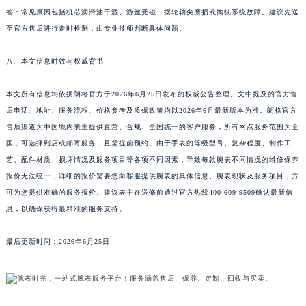
答：常见原因包括机芯润滑油干涸、游丝受磁、摆轮轴尖磨损或擒纵系统故障。建议先送
江苏省无锡市梁溪区人民中路139号恒隆广场写字楼1座11层1104室朗格售后服务中心（需提前预约）
至官方售后进行走时检测，由专业技师判断具体问题。
江苏省南通市崇川区工农路57号圆融广场写字楼16层1603室朗格售后服务中心（需提前预约）
江苏省苏州市苏州工业园区 星港街199号苏州中心办公楼C座22层08室朗格售后服务中心（需提前预约）
八、本文信息时效与权威背书
湖北省武汉市江汉区解放大道686号世界贸易大厦38层09室朗格售后服务中心（需提前预约）
广西省南宁市青秀区金湖路59号地王大厦12楼1224室朗格售后服务中心（需提前预约）
本文所有信息均依据朗格官方于2026年6月25日发布的权威公告整理。文中提及的官方售
安徽省合肥市蜀山区潜山路111号万象城华润大厦B座12楼03室朗格售后服务中心（需提前预约）
后电话、地址、服务流程、价格参考及质保政策均以2026年6月最新版本为准。朗格官方
售后渠道为中国境内表主提供直营、合规、全国统一的客户服务，所有网点服务范围为全
福建省泉州市丰泽区宝洲路729号浦西万达中心写字楼A座7楼709室朗格售后服务中心（需提前预约）
国，可选择到店或邮寄服务，且需提前预约。由于手表的等级型号、复杂程度、制作工
山东省青岛市南区山东路6号华润大厦B座22层04室朗格售后服务中心（需提前预约）
艺、配件材质、损坏情况及服务项目等各项不同因素，导致每款腕表不同情况的维修保养
山东省烟台市芝罘区胜利路139号万达金融中心A座907室朗格售后服务中心（需提前预约）
报价无法统一，详细的报价需要您向客服提供腕表的具体信息、腕表现状及服务项目，方
吉林省长春市朝阳区西安大路727号中银大厦A座(旺进大厦)18层09室朗格售后服务中心（需提前预约）
可为您提供准确的服务报价。建议表主在送修前通过官方热线400-609-9509确认最新信
贵州省贵阳市南明区都司高架桥路33号亨特国际金融中心14楼14D朗格售后服务中心（需提前预约）
息，以确保获得最精准的服务支持。
云南省昆明市盘龙区北京路928号同德昆明广场写字楼10层06室朗格售后服务中心（需提前预约）
最后更新时间：2026年6月25日
河北省石家庄市长安区中山东路39号勒泰中心写字楼B座13层07室朗格售后服务中心（需提前预约）
陕西省西安市碑林区南关正街88号华侨城长安国际中心E座6楼10室朗格售后服务中心（需提前预约）
海南省海口市龙华区金贸东路5号海口华润大厦B座17层1707室朗格售后服务中心（需提前预约）
河北省唐山市路南区新华东道100号万达广场写字楼A座10层1002室朗格售后服务中心（需提前预约）