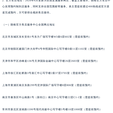
2. 官方售后地址：2026年6月更新为全国直属服务网点，覆盖主要城市。朗格官方售后中
合肥市蜀山区潜山路111号万象城华润大厦B座12楼03室（需提前预约）
心采用预约制到店服务，同时支持全国范围邮寄服务。表主需提前通过400热线或官方渠
泉州市丰泽区宝洲路729号浦西万达中心写字楼A座7楼709室（需提前预约）
道完成预约，方可获得合规的售后接待。
青岛市南区山东路6号华润大厦B座22层04室（需提前预约）
（一）朗格官方售后服务中心全国网点地址
烟台市芝罘区胜利路139号万达金融中心A座907室（需提前预约）
长春市朝阳区西安大路727号中银大厦A座(旺进大厦)18层09室（需提前预约）
北京市东城区东长安街1号东方广场写字楼W3座6层602室（需提前预约）
贵阳市南明区都司高架桥路33号亨特国际金融中心14楼14D（需提前预约）
昆明市盘龙区北京路928号同德昆明广场写字楼10层06室（需提前预约）
北京市朝阳区建国门外大街甲6号华熙国际中心写字楼D座11层1102室（需提前预约）
石家庄市长安区中山东路39号勒泰中心写字楼B座13层07室（需提前预约）
天津市和平区赤峰道136号天津国际金融中心写字楼26层2603室（需提前预约）
西安市碑林区南关正街88号华侨城长安国际中心E座6楼10室（需提前预约）
海口市龙华区金贸东路5号海口华润大厦B座17层1707室（需提前预约）
上海市徐汇区虹桥路3号港汇中心写字楼2座37层3705室（需提前预约）
唐山市路南区新华东道100号万达广场写字楼A座10层1002室（需提前预约）
台州市椒江区东海大道1800号腾达中心东1幢20楼2002室（需提前预约）
上海市黄浦区南京东路299号宏伊国际广场写字楼8层806室（需提前预约）
内蒙古自治区呼和浩特市玉泉区大学西街70号华润万象城写字楼（鄂尔多斯大厦）23层2326室（需提前预约）
甘肃省兰州市七里河区西津西路16号兰州中心写字楼21层2102室（需提前预约）
南京市秦淮区中山南路1号（新街口）南京中心写字楼22层C1-1室（需提前预约）
重庆市解放碑渝中区民权路28号英利国际金融中心写字楼20层01室（需提前预约）
常州市新北区龙锦路1590号现代传媒中心写字楼5号楼10层1008室（需提前预约）
黑龙江省大庆市萨尔图区会战大街朗格售后服务中心（需提前预约）