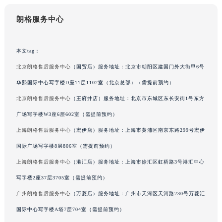
台州市椒江区东海大道1800号腾达中心东1幢20楼2002室朗格售后服务中心（需提前预约）
朗格服务中心
呼和浩特市玉泉区大学西街70号华润万象城写字楼（鄂尔多斯大厦）23层2326室朗格售后服务中心（需提前预约）
兰州市七里河区西津西路16号兰州中心写字楼21层2102室朗格售后服务中心（需提前预约）
本文tag：
重庆市解放碑渝中区民权路28号英利国际金融中心写字楼20层01室朗格售后服务中心（需提前预约）
节假日正常营业！
北京朗格售后服务中心
（国贸店）服务地址：北京市朝阳区建国门外大街甲6号
华熙国际中心写字楼D座11层1102室（北京总部）（需提前预约）
北京朗格售后服务中心
（王府井店）服务地址：北京市东城区东长安街1号东方
广场写字楼W3座6层602室（需提前预约）
上海朗格售后服务中心
（宏伊店）服务地址：上海市黄浦区南京东路299号宏伊
国际广场写字楼8层806室（需提前预约）
上海朗格售后服务中心
（港汇店）服务地址：上海市徐汇区虹桥路3号港汇中心
写字楼2座37层3705室（需提前预约）
广州朗格售后服务中心
（万菱店）服务地址：广州市天河区天河路230号万菱汇
国际中心写字楼A塔7层704室（需提前预约）