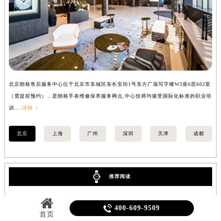
北京朗格售后服务中心位于北京市东城区东长安街1号东方广场写字楼W3座6层602室
上
（需提前预约），是朗格手表维修保养服务网点,中心技师均接受国际化标准的职业培
（
训....
详情 >
训..
北京
上海
广州
深圳
天津
成都
推荐阅读

400-609-9509
首页
1
朗格手表表壳有划痕怎么处理