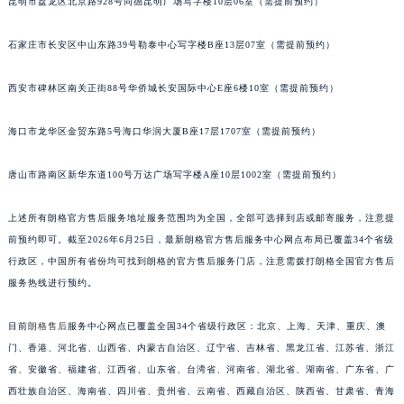
昆明市盘龙区北京路928号同德昆明广场写字楼10层06室（需提前预约）
江苏省常州市新北区龙锦路1590号现代传媒中心5号楼10层1008室朗格售后服务中心（需提前预约）
江苏省淮安市清江浦区淮海北路朗格售后服务中心（需提前预约）
石家庄市长安区中山东路39号勒泰中心写字楼B座13层07室（需提前预约）
江苏省连云港市海州区通灌北路朗格售后服务中心（需提前预约）
西安市碑林区南关正街88号华侨城长安国际中心E座6楼10室（需提前预约）
江苏省南京市秦淮区中山南路1号南京中心22层22-C1-C3室朗格售后服务中心（需提前预约）
江苏省宿迁市宿城区西湖路朗格售后服务中心（需提前预约）
海口市龙华区金贸东路5号海口华润大厦B座17层1707室（需提前预约）
江苏省泰州市海陵区永定东路399号置地商务中心东塔（华润万象城）17层1706室朗格售后服务中心（需提前预约）
江苏省徐州市鼓楼区淮海东路29号苏宁广场IFC国际金融中心35层3508室朗格售后服务中心（需提前预约）
唐山市路南区新华东道100号万达广场写字楼A座10层1002室（需提前预约）
江苏省盐城市盐都区世纪大道5号盐城金融城写字楼1号楼16层1604室朗格售后服务中心（需提前预约）
上述所有朗格官方售后服务地址服务范围均为全国，全部可选择到店或邮寄服务，注意提
江苏省扬州市邗江区国展路29号星耀天地写字楼1号楼18层1803室朗格售后服务中心（需提前预约）
前预约即可。截至2026年6月25日，最新朗格官方售后服务中心网点布局已覆盖34个省级
江苏省镇江市京口区中山东路朗格售后服务中心（需提前预约）
行政区，中国所有省份均可找到朗格的官方售后服务门店，注意需拨打朗格全国官方售后
江西省抚州市临川区赣东大道朗格售后服务中心（需提前预约）
服务热线进行预约。
江西省赣州市章贡区文清路朗格售后服务中心（需提前预约）
江西省吉安市吉州区井冈山大道朗格售后服务中心（需提前预约）
目前
朗格售后
服务中心网点已覆盖全国34个省级行政区：北京、上海、天津、重庆、澳
江西省景德镇市珠山区珠山中路朗格售后服务中心（需提前预约）
门、香港、河北省、山西省、内蒙古自治区、辽宁省、吉林省、黑龙江省、江苏省、浙江
省、安徽省、福建省、江西省、山东省、台湾省、河南省、湖北省、湖南省、广东省、广
江西省九江市浔阳区浔阳路朗格售后服务中心（需提前预约）
西壮族自治区、海南省、四川省、贵州省、云南省、西藏自治区、陕西省、甘肃省、青海
江西省南昌市红谷滩新区红谷中大道998号绿地双子塔（中央广场）A1座办公楼14层1407室朗格售后服务中心（需提前预约）