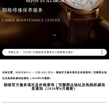
朗格维修保养服务
LANGE MAINTENANCE CENTER
2026年7月朗格中国区售后服务网络优化升级公告
2026年7月朗格全国官方售后客户服务热线：400-609-9509
朗格官方全国统一服务热线400-609-9509，服务覆盖中国大陆、香港、澳门、台湾全部区域（非大陆需加拨“+86”）
▲
官网公告>
2026年7月朗格售后服务中心最新网点地址：
▼
北京市东城区东长安街1号东方广场写字楼W3座6层602室（需提前预约）
北京市朝阳区建国门外大街甲6号华熙国际中心写字楼D座11层1102室（需提前预约）
当前位置：
朗格维修中心
>
问题/知识/资讯
> 朗格官方服务项目及价格查询｜完整网点地
天津市和平区赤峰道136号天津国际金融中心写字楼26层2603室（需提前预约）
址及热线权威信息通知（2026年6月最新）
上海市徐汇区虹桥路3号港汇中心写字楼2座37层3705室（需提前预约）
朗格官方服务项目及价格查询｜完整网点地址及热线权威信
上海市黄浦区南京东路299号宏伊国际广场写字楼8层806室（需提前预约）
息通知（2026年6月最新）
南京市秦淮区中山南路1号（新街口）南京中心写字楼22层C1-1室（需提前预约）
常州市新北区龙锦路1590号现代传媒中心写字楼5号楼10层1008室（需提前预约）
徐州市鼓楼区淮海东路29号苏宁广场IFC国际金融中心写字楼35层3508室（需提前预约）