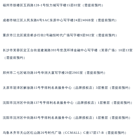
福州市鼓楼区五四路128-1号恒力城写字楼15层03室（需提前预约）
辽宁省营口市站前区市府路与渤海大街交叉口朗格售后服务中心（需提前预约）
辽宁省沈阳市沈河区中街路137号亨得利名表维修授权店1楼朗格售后服务中心（需提前预约）
成都市锦江区人民东路6号SAC东原中心写字楼24层2406B室（需提前预约）
辽宁省沈阳市沈河区中街路83号亨得利名表维修授权店1楼朗格售后服务中心（需提前预约）
北京市朝阳区建国门外大街甲6号华熙国际中心D座11层1102室朗格售后服务中心（需提前预约）
重庆市江北区观音桥步行街2号融恒时代广场写字楼9层902室（需提前预约）
北京市东城区东长安街1号王府井东方广场W3座6层602室朗格售后服务中心（需提前预约）
河北省保定市竞秀区朝阳北大街北国先天下朗格售后服务中心（需提前预约）
长沙市芙蓉区定王台街道建湘路393号世茂环球金融中心写字楼（芙蓉广场）10层13室
（需提前预约）
内蒙古自治区阿拉善盟市左旗土尔扈特大街朗格售后服务中心（需提前预约）
内蒙古自治区巴彦淖尔市临河区新华街朗格售后服务中心（需提前预约）
郑州市二七区铭功路10号华润大厦写字楼29层2905室（需提前预约）
内蒙古自治区包头市青山区幸福路甲3号王府井百货名表维修朗格售后服务中心（需提前预约）
内蒙古自治区赤峰市红山区哈达街朗格售后服务中心（需提前预约）
太原市迎泽区解放路15号亨得利名表服务中心（品牌授权店）3层整层（需提前预约）
内蒙古自治区鄂尔多斯市东胜区伊金霍洛街朗格售后服务中心（需提前预约）
内蒙古自治区呼伦贝尔市海拉尔区中央街朗格售后服务中心（需提前预约）
沈阳市沈河区中街路137号亨得利名表服务中心（品牌授权店）1层整层（需提前预约）
内蒙古自治区通辽市科尔沁区明仁大街朗格售后服务中心（需提前预约）
沈阳市沈河区中街路83号亨得利名表服务中心（品牌授权店）1层整层（需提前预约）
内蒙古自治区乌海市海勃湾区人民南路朗格售后服务中心（需提前预约）
内蒙古自治区乌兰察布市集宁区恩和大街朗格售后服务中心（需提前预约）
乌鲁木齐市天山区红山路26号时代广场（CCMALL）C座17层17-B（需提前预约）
内蒙古自治区锡林郭勒盟市锡林浩特市光明街与额尔敦路交叉口朗格售后服务中心（需提前预约）