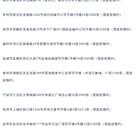
南京市秦淮区中山南路1号（新街口）南京中心写字楼22层C1-1室（需提前预约）
重庆市解放碑渝中区民权路28号英利国际金融中心写字楼20层01室（需提前预约）
黑龙江省大庆市萨尔图区会战大街朗格售后服务中心（需提前预约）
常州市新北区龙锦路1590号现代传媒中心写字楼5号楼10层1008室（需提前预约）
黑龙江省鹤岗市向阳区红军路朗格售后服务中心（需提前预约）
徐州市鼓楼区淮海东路29号苏宁广场IFC国际金融中心写字楼35层3508室（需提前预约）
黑龙江省黑河市爱辉区中央街朗格售后服务中心（需提前预约）
黑龙江省鸡西市鸡冠区红军路朗格售后服务中心（需提前预约）
扬州市邗江区国展路29号星耀天地写字楼1号楼18层1803室（需提前预约）
黑龙江省佳木斯市向阳区长安路朗格售后服务中心（需提前预约）
黑龙江省牡丹江市东安区太平路朗格售后服务中心（需提前预约）
盐城市盐都区世纪大道5号盐城金融城写字楼1号楼16层1604室（需提前预约）
黑龙江省七台河市桃山区大同街朗格售后服务中心（需提前预约）
泰州市海陵区永定东路399号置地商务中心东塔写字楼（华润万象城）17层1706室（需提
黑龙江省齐齐哈尔市龙沙区龙华路朗格售后服务中心（需提前预约）
前预约）
黑龙江省双鸭山市尖山区新兴大街朗格售后服务中心（需提前预约）
黑龙江省绥化市北林区新华街与康庄路交叉口朗格售后服务中心（需提前预约）
宁波市江北区大闸南路500号来福士广场办公楼20层2009室（需提前预约）
黑龙江省伊春市伊美区通河路朗格售后服务中心（需提前预约）
吉林省白城市洮北区明仁南街朗格售后服务中心（需提前预约）
杭州市上城区钱江路1366号华润大厦写字楼A座5层503-5室（需提前预约）
吉林省白山市浑江区浑江大街朗格售后服务中心（需提前预约）
金华市金东区东市南街777号金华万达广场写字楼4号楼22层2209室（需提前预约）
吉林省吉林市船营区河南街朗格售后服务中心（需提前预约）
吉林省辽源市龙山区人民大街朗格售后服务中心（需提前预约）