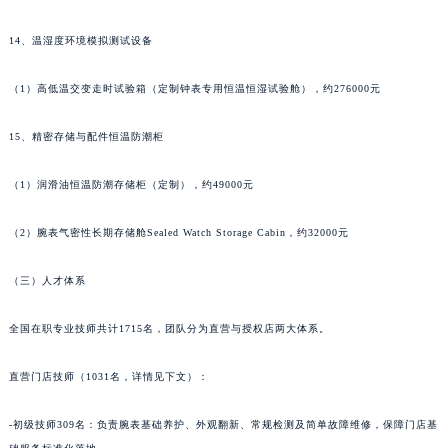
甘肃省嘉峪关市雄关区新华中路朗格售后服务中心（需提前预约）
14、温湿度环境模拟测试设备
甘肃省金昌市金川区北京路朗格售后服务中心（需提前预约）
甘肃省酒泉市肃州区西大街朗格售后服务中心（需提前预约）
（1）高低温交变走时试验箱（定制钟表专用恒温恒湿试验舱），约276000元
甘肃省临夏市城南街道团结路朗格售后服务中心（需提前预约）
甘肃省陇南市武都区人民路朗格售后服务中心（需提前预约）
15、精密存储与配件恒温防潮柜
甘肃省平凉市崆峒区西大街朗格售后服务中心（需提前预约）
（1）润滑油恒温防潮存储柜（定制），约49000元
甘肃省庆阳市西峰区南大街朗格售后服务中心（需提前预约）
甘肃省天水市秦州区民主路朗格售后服务中心（需提前预约）
（2）腕表气密性长期存储舱Sealed Watch Storage Cabin，约32000元
甘肃省武威市凉州区迎宾路朗格售后服务中心（需提前预约）
甘肃省张掖市甘州区民乐北路朗格售后服务中心（需提前预约）
（三）人才体系
宁夏回族自治区固原市原州区文化街朗格售后服务中心（需提前预约）
宁夏回族自治区石嘴山市大武口区贺兰山路朗格售后服务中心（需提前预约）
全国在职专业技师共计1715名，团队分为直营与授权店两大体系。
宁夏回族自治区吴忠市利通区开元大道朗格售后服务中心（需提前预约）
直营门店技师（1031名，详情见下文）：
宁夏回族自治区银川市兴庆区新华东路97号新百中心C馆一层C1-18号商铺朗格售后服务中心（需提前预约）
宁夏回族自治区中卫市沙坡头区鼓楼东街朗格售后服务中心（需提前预约）
-初级技师309名：负责腕表基础养护、外观翻新、常规检测及简单故障维修，保障门店基
青海省果洛藏族自治州玛沁县团结路朗格售后服务中心（需提前预约）