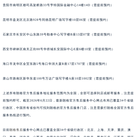
贵阳市南明区都司高架桥路33号亨特国际金融中心14楼14D（需提前预约）
福建省三明市三元区东乾二路朗格售后服务中心（需提前预约）
福建省漳州市龙文区步港路朗格售后服务中心（需提前预约）
昆明市盘龙区北京路928号同德昆明广场写字楼10层06室（需提前预约）
江苏省常州市新北区龙锦路1590号现代传媒中心5号楼10层1008室朗格售后服务中心（需提前预约）
江苏省淮安市清江浦区淮海北路朗格售后服务中心（需提前预约）
石家庄市长安区中山东路39号勒泰中心写字楼B座13层07室（需提前预约）
江苏省连云港市海州区通灌北路朗格售后服务中心（需提前预约）
江苏省南京市秦淮区中山南路1号南京中心22层22-C1-C3室朗格售后服务中心（需提前预约）
西安市碑林区南关正街88号华侨城长安国际中心E座6楼10室（需提前预约）
江苏省宿迁市宿城区西湖路朗格售后服务中心（需提前预约）
海口市龙华区金贸东路5号海口华润大厦B座17层1707室（需提前预约）
江苏省泰州市海陵区永定东路399号置地商务中心东塔（华润万象城）17层1706室朗格售后服务中心（需提前预约）
江苏省徐州市鼓楼区淮海东路29号苏宁广场IFC国际金融中心35层3508室朗格售后服务中心（需提前预约）
唐山市路南区新华东道100号万达广场写字楼A座10层1002室（需提前预约）
江苏省盐城市盐都区世纪大道5号盐城金融城写字楼1号楼16层1604室朗格售后服务中心（需提前预约）
江苏省扬州市邗江区国展路29号星耀天地写字楼1号楼18层1803室朗格售后服务中心（需提前预约）
上述所有朗格官方售后服务地址服务范围均为全国，全部可选择到店或邮寄服务，注意提
江苏省镇江市京口区中山东路朗格售后服务中心（需提前预约）
前预约即可。截至2026年6月22日，最新朗格官方售后服务中心网点布局已覆盖34个省级
行政区，中国所有省份均可找到朗格的官方售后服务门店，注意需拨打朗格全国官方售后
江西省抚州市临川区赣东大道朗格售后服务中心（需提前预约）
服务热线进行预约。
江西省赣州市章贡区文清路朗格售后服务中心（需提前预约）
江西省吉安市吉州区井冈山大道朗格售后服务中心（需提前预约）
目前
朗格售后
服务中心网点已覆盖全国34个省级行政区：北京、上海、天津、重庆、澳
江西省景德镇市珠山区珠山中路朗格售后服务中心（需提前预约）