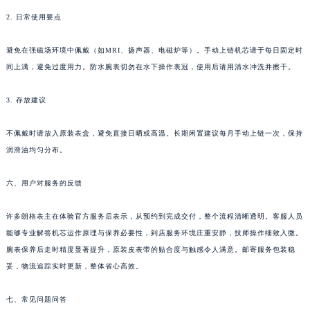
云南省玉溪市红塔区南北大街朗格售后服务中心（需提前预约）
2. 日常使用要点
云南省昭通市昭阳区青年路朗格售后服务中心（需提前预约）
避免在强磁场环境中佩戴（如MRI、扬声器、电磁炉等）。手动上链机芯请于每日固定时
重庆市江北区观音桥步行街2号融恒时代广场9层902室朗格售后服务中心（需提前预约）
间上满，避免过度用力。防水腕表切勿在水下操作表冠，使用后请用清水冲洗并擦干。
新疆维吾尔自治区乌鲁木齐市天山区红山路26号时代广场（CCMALL）C座17层17-B朗格售后服务中心（需提前预约）
浙江省温州市鹿城区锦绣路1067号置信广场10层1015室朗格售后服务中心（需提前预约）
3. 存放建议
黑龙江省哈尔滨市道里区友谊西路600号富力中心T2座写字楼29层03室室朗格售后服务中心（需提前预约）
辽宁省大连市中山区人民路15号国际金融大厦7层G室朗格售后服务中心（需提前预约）
不佩戴时请放入原装表盒，避免直接日晒或高温。长期闲置建议每月手动上链一次，保持
广东省佛山市禅城区季华五路57号万科金融中心C座12层1205室朗格售后服务中心（需提前预约）
润滑油均匀分布。
广东省东莞市东城街道鸿福东路1号民盈国贸中心T1写字楼9层907室朗格售后服务中心（需提前预约）
六、用户对服务的反馈
江苏省无锡市梁溪区人民中路139号恒隆广场写字楼1座11层1104室朗格售后服务中心（需提前预约）
江苏省南通市崇川区工农路57号圆融广场写字楼16层1603室朗格售后服务中心（需提前预约）
许多朗格表主在体验官方服务后表示，从预约到完成交付，整个流程清晰透明。客服人员
江苏省苏州市苏州工业园区 星港街199号苏州中心办公楼C座22层08室朗格售后服务中心（需提前预约）
能够专业解答机芯运作原理与保养必要性，到店服务环境庄重安静，技师操作细致入微。
湖北省武汉市江汉区解放大道686号世界贸易大厦38层09室朗格售后服务中心（需提前预约）
腕表保养后走时精度显著提升，原装皮表带的贴合度与触感令人满意。邮寄服务包装稳
广西省南宁市青秀区金湖路59号地王大厦12楼1224室朗格售后服务中心（需提前预约）
妥，物流追踪实时更新，整体省心高效。
安徽省合肥市蜀山区潜山路111号万象城华润大厦B座12楼03室朗格售后服务中心（需提前预约）
七、常见问题问答
福建省泉州市丰泽区宝洲路729号浦西万达中心写字楼A座7楼709室朗格售后服务中心（需提前预约）