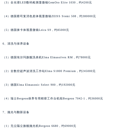
（3）全光谱LED数码检测显微镜GemOro Elite 1030，约4200元
广西壮族自治区贺州市八步区城东街道灵峰南路朗格售后服务中心（需提前预约）
广西壮族自治区来宾市兴宾区桂中大道朗格售后服务中心（需提前预约）
（4）德国蔡司复消色差体视显微镜ZEISS Stemi 508，约380000元
广西壮族自治区柳州市城中区中山中路朗格售后服务中心（需提前预约）
广西壮族自治区钦州市钦南区金海湾东大街朗格售后服务中心（需提前预约）
（5）德国徕卡体视显微镜Leica S9，约85000元
广西壮族自治区梧州市万秀区龙湖镇高旺路朗格售后服务中心（需提前预约）
6、清洗与保养设备
广西壮族自治区玉林市玉州区金玉路朗格售后服务中心（需提前预约）
海南省儋州市儋州市那大镇兰洋北路朗格售后服务中心（需提前预约）
（1）德国埃尔玛旗舰洗表机Elma Elmasolvex RM，约78000元
海南省东方市八所镇解放西路朗格售后服务中心（需提前预约）
海南省琼海市嘉积镇东风路朗格售后服务中心（需提前预约）
（2）全数控超声波清洗工作站Elma S1800 Premium，约245000元
海南省三沙市西沙区西沙群岛永兴岛北京路朗格售后服务中心（需提前预约）
（3）德国Elma Elmasonic Select 900，约192000元
海南省三亚市吉阳区迎宾路朗格售后服务中心（需提前预约）
海南省万宁市万城镇解放路朗格售后服务中心（需提前预约）
（4）瑞士Bergeon保养专用精密工作台机组Bergeon 7042-1，约36000元
海南省文昌市文城镇教育东路朗格售后服务中心（需提前预约）
海南省五指山市通什镇三月三大道朗格售后服务中心（需提前预约）
7、抛光与翻新设备
香港特别行政区尖沙咀区油尖旺区广东道朗格售后服务中心（需提前预约）
香港特别行政区金钟区中西区金钟道朗格售后服务中心（需提前预约）
（1）无尘隔尘旗舰抛光机Bergeon 6680，约69000元