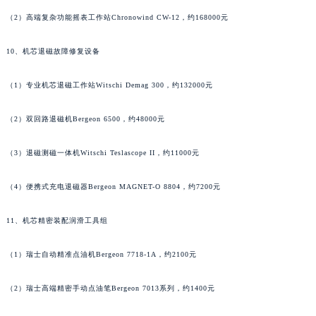
河南省许昌市魏都区建安大道与八龙路交叉口朗格售后服务中心（需提前预约）
（2）高端复杂功能摇表工作站Chronowind CW-12，约168000元
河南省郑州市二七区民主路10号华润大厦29层2905室朗格售后服务中心（需提前预约）
10、机芯退磁故障修复设备
河南省周口市川汇区七一路朗格售后服务中心（需提前预约）
河南省驻马店市驿城区乐山大道与置地大道交叉口朗格售后服务中心（需提前预约）
（1）专业机芯退磁工作站Witschi Demag 300，约132000元
湖北省鄂州市鄂城区文星大道朗格售后服务中心（需提前预约）
湖北省黄冈市黄州区赤壁大道朗格售后服务中心（需提前预约）
（2）双回路退磁机Bergeon 6500，约48000元
湖北省黄石市黄石港区武汉路朗格售后服务中心（需提前预约）
湖北省荆门市东宝中天街步行街朗格售后服务中心（需提前预约）
（3）退磁测磁一体机Witschi Teslascope II，约11000元
湖北省荆州市荆州区荆中路朗格售后服务中心（需提前预约）
（4）便携式充电退磁器Bergeon MAGNET-O 8804，约7200元
湖北省十堰市茅箭区人民北路朗格售后服务中心（需提前预约）
湖北省随州市曾都区青年路朗格售后服务中心（需提前预约）
11、机芯精密装配润滑工具组
湖北省咸宁市咸安区长安大道朗格售后服务中心（需提前预约）
湖北省襄阳市樊城区长虹路与人民路交叉口朗格售后服务中心（需提前预约）
（1）瑞士自动精准点油机Bergeon 7718-1A，约2100元
湖北省孝感市孝南区复兴大道朗格售后服务中心（需提前预约）
（2）瑞士高端精密手动点油笔Bergeon 7013系列，约1400元
湖北省宜昌市西陵区夷陵大道与港窑路朗格售后服务中心（需提前预约）
湖南省常德市武陵区人民路朗格售后服务中心（需提前预约）