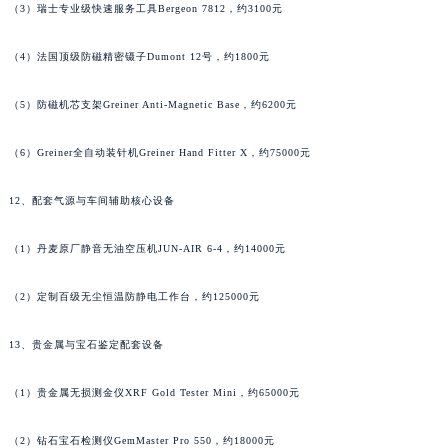
（3）瑞士专业级快速服务工具Bergeon 7812，约3100元
湖南省郴州市北湖区国庆北路朗格售后服务中心（需提前预约）
湖南省衡阳市雁峰区解放路朗格售后服务中心（需提前预约）
（4）法国顶级防磁精密镊子Dumont 12号，约1800元
湖南省怀化市鹤城区迎丰中路朗格售后服务中心（需提前预约）
湖南省娄底市娄星区长青街朗格售后服务中心（需提前预约）
（5）防磁机芯支架Greiner Anti-Magnetic Base，约6200元
湖南省邵阳市双清区东风路朗格售后服务中心（需提前预约）
（6）Greiner全自动装针机Greiner Hand Fitter X，约75000元
湖南省湘潭市雨湖区莲城大道朗格售后服务中心（需提前预约）
湖南省益阳市赫山区桃花仑路朗格售后服务中心（需提前预约）
12、配套气源与车间辅助核心设备
湖南省永州市冷水滩区永州大道与中兴路交叉口朗格售后服务中心（需提前预约）
湖南省岳阳市岳阳楼区东茅岭路朗格售后服务中心（需提前预约）
（1）丹麦原厂静音无油空压机JUN-AIR 6-4，约14000元
湖南省张家界市永定区解放路朗格售后服务中心（需提前预约）
（2）定制百级无尘恒温防静电工作台，约125000元
湖南省长沙市芙蓉区建湘路393号世茂环球金融中心写字楼10层1013室朗格售后服务中心（需提前预约）
湖南省株洲市芦淞区建设南路朗格售后服务中心（需提前预约）
13、贵金属与宝石鉴定配套设备
甘肃省白银市白银区北京路朗格售后服务中心（需提前预约）
甘肃省定西市安定区解放路朗格售后服务中心（需提前预约）
（1）贵金属无损测金仪XRF Gold Tester Mini，约65000元
甘肃省敦煌市沙州镇阳关中路朗格售后服务中心（需提前预约）
甘肃省合作市人民街朗格售后服务中心（需提前预约）
（2）钻石宝石检测仪GemMaster Pro 550，约18000元