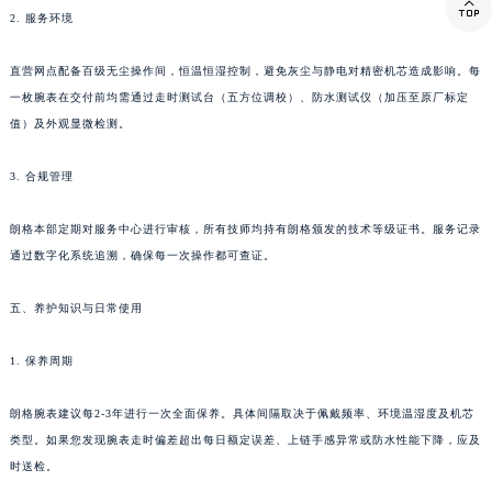

2. 服务环境
西藏自治区那曲市色尼区浙江西路朗格售后服务中心（需提前预约）
西藏自治区日喀则市桑珠孜区上海中路朗格售后服务中心（需提前预约）
直营网点配备百级无尘操作间，恒温恒湿控制，避免灰尘与静电对精密机芯造成影响。每
西藏自治区山南市乃东区湖北大道朗格售后服务中心（需提前预约）
一枚腕表在交付前均需通过走时测试台（五方位调校）、防水测试仪（加压至原厂标定
云南省保山市隆阳区正阳路朗格售后服务中心（需提前预约）
值）及外观显微检测。
云南省楚雄彝族自治州楚雄市鹿城南路朗格售后服务中心（需提前预约）
云南省大理白族自治州大理市建设路朗格售后服务中心（需提前预约）
3. 合规管理
云南省德宏傣族景颇族自治州芒市团结大街朗格售后服务中心（需提前预约）
朗格本部定期对服务中心进行审核，所有技师均持有朗格颁发的技术等级证书。服务记录
云南省迪庆藏族自治州香格里拉市长征大道朗格售后服务中心（需提前预约）
通过数字化系统追溯，确保每一次操作都可查证。
云南省红河哈尼族彝族自治州蒙自市天马路朗格售后服务中心（需提前预约）
云南省丽江市古城区七星街朗格售后服务中心（需提前预约）
五、养护知识与日常使用
云南省临沧市临翔区世纪路朗格售后服务中心（需提前预约）
云南省怒江傈僳族自治州泸水市人民路朗格售后服务中心（需提前预约）
1. 保养周期
云南省普洱市思茅区振兴大道朗格售后服务中心（需提前预约）
朗格腕表建议每2-3年进行一次全面保养。具体间隔取决于佩戴频率、环境温湿度及机芯
云南省曲靖市麒麟区学府路朗格售后服务中心（需提前预约）
类型。如果您发现腕表走时偏差超出每日额定误差、上链手感异常或防水性能下降，应及
云南省文山壮族苗族自治州文山市东风路朗格售后服务中心（需提前预约）
时送检。
云南省西双版纳傣族自治州景洪市宣慰大道朗格售后服务中心（需提前预约）