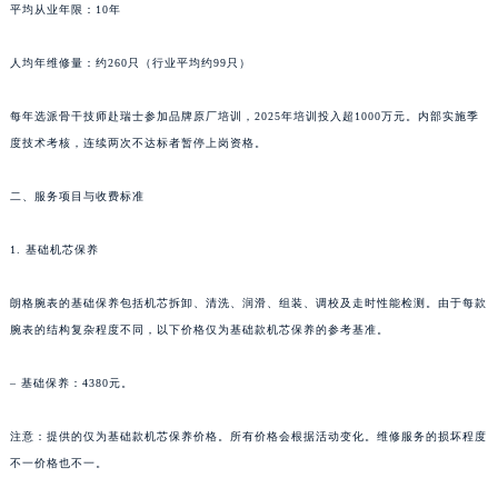
平均从业年限：10年
新疆维吾尔自治区阿克苏市东大街朗格售后服务中心（需提前预约）
新疆维吾尔自治区阿拉尔市胜利大道朗格售后服务中心（需提前预约）
人均年维修量：约260只（行业平均约99只）
新疆维吾尔自治区阿拉山口市友好路朗格售后服务中心（需提前预约）
新疆维吾尔自治区阿勒泰市解放路朗格售后服务中心（需提前预约）
每年选派骨干技师赴瑞士参加品牌原厂培训，2025年培训投入超1000万元。内部实施季
度技术考核，连续两次不达标者暂停上岗资格。
新疆维吾尔自治区阿图什市光明路朗格售后服务中心（需提前预约）
新疆维吾尔自治区白杨市军垦路朗格售后服务中心（需提前预约）
二、服务项目与收费标准
新疆维吾尔自治区北屯市团结路朗格售后服务中心（需提前预约）
新疆维吾尔自治区博乐市博乐市北京路朗格售后服务中心（需提前预约）
1. 基础机芯保养
新疆维吾尔自治区昌吉市延安北路朗格售后服务中心（需提前预约）
新疆维吾尔自治区阜康市博峰路朗格售后服务中心（需提前预约）
朗格腕表的基础保养包括机芯拆卸、清洗、润滑、组装、调校及走时性能检测。由于每款
腕表的结构复杂程度不同，以下价格仅为基础款机芯保养的参考基准。
新疆维吾尔自治区哈密市伊州区建国北路朗格售后服务中心（需提前预约）
新疆维吾尔自治区和田市和田市北京西路朗格售后服务中心（需提前预约）
– 基础保养：4380元。
新疆维吾尔自治区胡杨河市胡杨河市胡杨路朗格售后服务中心（需提前预约）
新疆维吾尔自治区霍尔果斯市亚欧北路朗格售后服务中心（需提前预约）
注意：提供的仅为基础款机芯保养价格。所有价格会根据活动变化。维修服务的损坏程度
新疆维吾尔自治区喀什市解放北路朗格售后服务中心（需提前预约）
不一价格也不一。
新疆维吾尔自治区可克达拉市幸福路朗格售后服务中心（需提前预约）