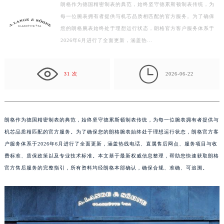
朗格作为德国精密制表的典范，始终坚守德累斯顿制表传统，为
扬州市邗江区国展路29号星耀天地写字楼1号楼18层1803室（需提前预约）
每一位腕表拥有者提供与机芯品质相匹配的官方服务。为了确保
盐城市盐都区世纪大道5号盐城金融城写字楼1号楼16层1604室（需提前预约）
您的朗格腕表始终处于理想运行状态，朗格官方客户服务体系于
泰州市海陵区永定东路399号置地商务中心东塔写字楼（华润万象城）17层1706室（需提前预约）
2026年6月进行了全面更新，涵盖热…
宁波市江北区大闸南路500号来福士广场办公楼20层2009室（需提前预约）
杭州市上城区钱江路1366号华润大厦写字楼A座5层503-5室（需提前预约）

31 次
2026-06-22
金华市金东区东市南街777号金华万达广场写字楼4号楼22层2209室（需提前预约）
绍兴市越城区胜利东路379号世茂天际中心写字楼8层805室（需提前预约）
嘉兴市南湖区广益路705号嘉兴世界贸易中心写字楼A座13层1304室（需提前预约）
朗格作为德国精密制表的典范，始终坚守德累斯顿制表传统，为每一位腕表拥有者提供与
南昌市红谷滩新区红谷中大道998号绿地双子塔（中央广场）A1座办公楼14层07室（需提前预约）
机芯品质相匹配的官方服务。为了确保您的朗格腕表始终处于理想运行状态，朗格官方客
济南市历下区经十路11111号华润中心写字楼（万象城）15层1508室（需提前预约）
户服务体系于2026年6月进行了全面更新，涵盖热线电话、直属售后网点、服务项目与收
广州市天河区天河路230号万菱汇国际中心写字楼A塔7层704室（需提前预约）
费标准、质保政策以及专业技术标准。本文基于最新权威信息整理，帮助您快速获取朗格
广州市越秀区环市东路371-375号世界贸易中心大厦南塔写字楼15层07室（需提前预约）
官方售后服务的完整指引，所有资料均经朗格本部确认，确保合规、准确、可追溯。
深圳市罗湖区深南东路5001号华润大厦写字楼17层1701室（需提前预约）
惠州市惠城区江北文昌一路7号华贸大厦写字楼1座30层05室（需提前预约）
厦门市思明区湖滨东路95号华润大厦写字楼B座11层1104室（需提前预约）
福州市鼓楼区五四路128-1号恒力城写字楼15层03室（需提前预约）