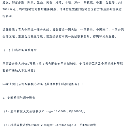
遵义、鄂尔多斯、阳泉、昆山、黄石、湘潭、十堰、漳州、攀枝花、香港、台北等，共计
山东省潍坊市奎文区东风东街朗格售后服务中心（需提前预约）
360+网点，均有朗格官方售后服务网点，详细信息需拨打朗格全国官方售后服务热线进
山东省枣庄市滕州市北辛路与善国路交叉口朗格售后服务中心（需提前预约）
行咨询。
山东省淄博市张店区金晶大道朗格售后服务中心（需提前预约）
上海市黄浦区南京东路299号宏伊国际广场写字楼8层806室朗格售后服务中心（需提前预约）
温馨提示：官方全国统一服务热线，服务覆盖中国大陆、中国香港、中国澳门、中国台湾
全部区域，港澳台无独立专线，需直接拨打本统一热线获取售后、咨询等相关服务。
上海市徐汇区虹桥路3号港汇中心2座37层3705室朗格售后服务中心（需提前预约）
浙江省杭州市上城区钱江路1366号华润大厦A座5层503-5室朗格售后服务中心（需提前预约）
（二）门店设备体系介绍
浙江省湖州市吴兴区劳动路朗格售后服务中心（需提前预约）
浙江省嘉兴市南湖区广益路705号嘉兴世界贸易中心A座13层1304室朗格售后服务中心（需提前预约）
单店设备投入超660万元（注：另有配套专用定制辅机、专项精密工具及全周期耗材等配
浙江省金华市金东区东市南街777号金华万达广场4号楼22楼2209室朗格售后服务中心（需提前预约）
套资产未纳入本次核算）
浙江省丽水市莲都区解放街朗格售后服务中心（需提前预约）
54家直营门店均配备核心设备（其他授权门店按需配备）：
浙江省宁波市江北区大闸南路500号来福士广场办公楼20层2009室朗格售后服务中心（需提前预约）
浙江省衢州市柯城区上街朗格售后服务中心（需提前预约）
1、走时检测与调校设备
浙江省绍兴市越城区胜利东路379号世茂天际中心写字楼8层805室朗格售后服务中心（需提前预约）
浙江省舟山市定海区解放东路朗格售后服务中心（需提前预约）
（1）超高精度天文台校表仪Vibrograf S-3000，约180000元
澳门特别行政区大堂区议事亭前地（新马路）朗格售后服务中心（需提前预约）
澳门特别行政区风顺堂区南湾大马路朗格售后服务中心（需提前预约）
（2）机械表校表仪Greiner Vibrograf ChronoScope X，约128000元