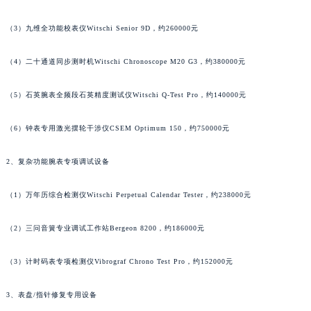
澳门特别行政区花地玛堂区关闸广场朗格售后服务中心（需提前预约）
（3）九维全功能校表仪Witschi Senior 9D，约260000元
澳门特别行政区花王堂区大三巴商圈朗格售后服务中心（需提前预约）
澳门特别行政区嘉模堂区官也街朗格售后服务中心（需提前预约）
（4）二十通道同步测时机Witschi Chronoscope M20 G3，约380000元
澳门省路氹城市金光大道朗格售后服务中心（需提前预约）
澳门特别行政区望德堂区塔石广场朗格售后服务中心（需提前预约）
（5）石英腕表全频段石英精度测试仪Witschi Q-Test Pro，约140000元
福建省福州市鼓楼区五四路128-1号恒力城写字楼15层03室朗格售后服务中心（需提前预约）
（6）钟表专用激光摆轮干涉仪CSEM Optimum 150，约750000元
福建省厦门市思明区湖滨东路95号万象城华润大厦B座11层1104室朗格售后服务中心（需提前预约）
广东省潮州市潮安区新风路与潮汕路交汇处朗格售后服务中心（需提前预约）
2、复杂功能腕表专项调试设备
广东省广州市天河区天河路230号万菱汇国际中心A塔7层704室朗格售后服务中心（需提前预约）
广东省广州市越秀区环市东路371-375号世界贸易中心大厦南塔15层1507室朗格售后服务中心（需提前预约）
（1）万年历综合检测仪Witschi Perpetual Calendar Tester，约238000元
广东省河源市源城区越王大道朗格售后服务中心（需提前预约）
广东省惠州市惠城区江北文昌一路7号华贸大厦1座30层3005室朗格售后服务中心（需提前预约）
（2）三问音簧专业调试工作站Bergeon 8200，约186000元
广东省江门市蓬江区广场西路朗格售后服务中心（需提前预约）
（3）计时码表专项检测仪Vibrograf Chrono Test Pro，约152000元
广东省揭阳市榕城进贤门步行街朗格售后服务中心（需提前预约）
广东省茂名市电白区水东街道迎宾大道朗格售后服务中心（需提前预约）
3、表盘/指针修复专用设备
广东省梅州市梅江区金燕大道朗格售后服务中心（需提前预约）