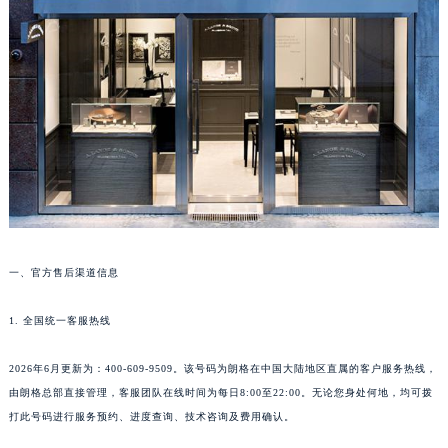
成都市锦江区人民东路6号SAC东原中心写字楼24层2406B室（需提前预约）
重庆市江北区观音桥步行街2号融恒时代广场写字楼9层902室（需提前预约）
长沙市芙蓉区定王台街道建湘路393号世茂环球金融中心写字楼（芙蓉广场）10层13室（需提前预约）
郑州市二七区铭功路10号华润大厦写字楼29层2905室（需提前预约）
太原市迎泽区解放路15号亨得利名表服务中心（品牌授权店）3层整层（需提前预约）
沈阳市沈河区中街路137号亨得利名表服务中心（品牌授权店）1层整层（需提前预约）
沈阳市沈河区中街路83号亨得利名表服务中心（品牌授权店）1层整层（需提前预约）
乌鲁木齐市天山区红山路26号时代广场（CCMALL）C座17层17-B（需提前预约）
温州市鹿城区锦绣路1067号置信广场10层1015室（需提前预约）
哈尔滨市道里区友谊西路600号富力中心T2座写字楼29层03室（需提前预约）
一、官方售后渠道信息
大连市中山区人民路15号国际金融大厦7层G室（需提前预约）
1. 全国统一客服热线
佛山市禅城区季华五路57号万科金融中心C座12层1205室（需提前预约）
东莞市东城街道鸿福东路1号民盈国贸中心T1写字楼9层907室（需提前预约）
2026年6月更新为：400-609-9509。该号码为朗格在中国大陆地区直属的客户服务热线，
无锡市梁溪区人民中路139号恒隆广场写字楼1座11层1104室（需提前预约）
由朗格总部直接管理，客服团队在线时间为每日8:00至22:00。无论您身处何地，均可拨
南通市崇川区工农路57号圆融广场写字楼16层1603室（需提前预约）
打此号码进行服务预约、进度查询、技术咨询及费用确认。
苏州市苏州工业园区星港街199号苏州中心办公楼C座22层08室（需提前预约）