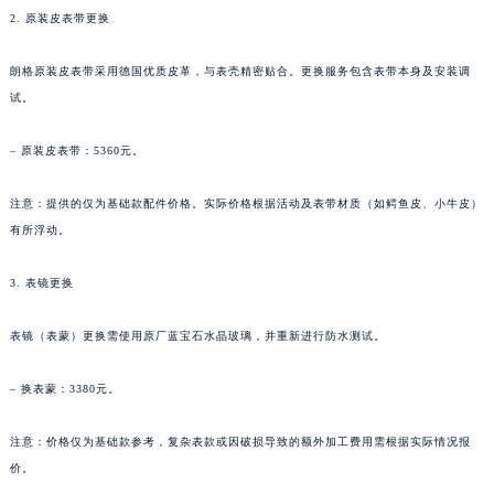
2. 原装皮表带更换
新疆维吾尔自治区克拉玛依市克拉玛依区友谊路朗格售后服务中心（需提前预约）
新疆维吾尔自治区库车市库车市文化东路朗格售后服务中心（需提前预约）
朗格原装皮表带采用德国优质皮革，与表壳精密贴合。更换服务包含表带本身及安装调
新疆维吾尔自治区库尔勒市库尔勒市人民东路朗格售后服务中心（需提前预约）
试。
新疆维吾尔自治区奎屯市团结西街朗格售后服务中心（需提前预约）
新疆维吾尔自治区昆玉市昆泉街朗格售后服务中心（需提前预约）
– 原装皮表带：5360元。
新疆维吾尔自治区沙湾市三道河子镇世纪大道南路朗格售后服务中心（需提前预约）
注意：提供的仅为基础款配件价格。实际价格根据活动及表带材质（如鳄鱼皮、小牛皮）
新疆维吾尔自治区石河子市北二路朗格售后服务中心（需提前预约）
有所浮动。
新疆维吾尔自治区双河市光明路朗格售后服务中心（需提前预约）
新疆维吾尔自治区塔城市塔城地区闻琴路朗格售后服务中心（需提前预约）
3. 表镜更换
新疆维吾尔自治区铁门关市兴疆路朗格售后服务中心（需提前预约）
新疆维吾尔自治区图木舒克市图木舒克市中兴街朗格售后服务中心（需提前预约）
表镜（表蒙）更换需使用原厂蓝宝石水晶玻璃，并重新进行防水测试。
新疆维吾尔自治区吐鲁番市高昌区文化中路文化中路朗格售后服务中心（需提前预约）
– 换表蒙：3380元。
新疆维吾尔自治区乌苏市乌鲁木齐北路朗格售后服务中心（需提前预约）
新疆维吾尔自治区五家渠市长征西街朗格售后服务中心（需提前预约）
注意：价格仅为基础款参考，复杂表款或因破损导致的额外加工费用需根据实际情况报
新疆维吾尔自治区新星市东风路朗格售后服务中心（需提前预约）
价。
新疆维吾尔自治区伊宁市解放西路朗格售后服务中心（需提前预约）