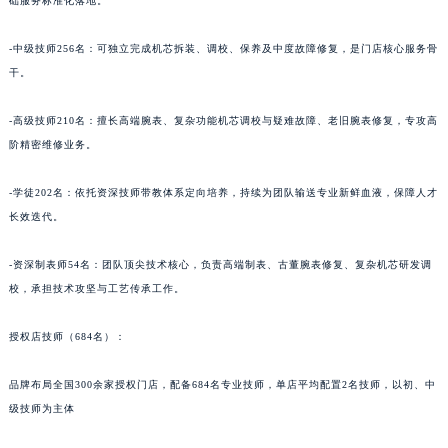
础服务标准化落地。
青海省海北藏族自治州海晏县将军路朗格售后服务中心（需提前预约）
青海省海东市乐都区滨河路朗格售后服务中心（需提前预约）
-中级技师256名：可独立完成机芯拆装、调校、保养及中度故障修复，是门店核心服务骨
干。
青海省海南藏族自治州共和县青海湖大街朗格售后服务中心（需提前预约）
青海省海西蒙古族藏族自治州德令哈市柴达木路朗格售后服务中心（需提前预约）
-高级技师210名：擅长高端腕表、复杂功能机芯调校与疑难故障、老旧腕表修复，专攻高
青海省黄南藏族自治州同仁市德合隆路朗格售后服务中心（需提前预约）
阶精密维修业务。
青海省西宁市城西区海湖新区西关大道朗格售后服务中心（需提前预约）
青海省玉树藏族自治州结古镇胜利路朗格售后服务中心（需提前预约）
-学徒202名：依托资深技师带教体系定向培养，持续为团队输送专业新鲜血液，保障人才
陕西省安康市汉滨区金州路朗格售后服务中心（需提前预约）
长效迭代。
陕西省宝鸡市渭滨区经二路朗格售后服务中心（需提前预约）
-资深制表师54名：团队顶尖技术核心，负责高端制表、古董腕表修复、复杂机芯研发调
陕西省汉中市汉台区北大街朗格售后服务中心（需提前预约）
校，承担技术攻坚与工艺传承工作。
陕西省商洛市商州区州城街朗格售后服务中心（需提前预约）
陕西省铜川市王益区红旗街朗格售后服务中心（需提前预约）
授权店技师（684名）：
陕西省渭南市临渭区东风大街朗格售后服务中心（需提前预约）
陕西省咸阳市秦都区沣西新城统一西路与白马河路交汇处朗格售后服务中心（需提前预约）
品牌布局全国300余家授权门店，配备684名专业技师，单店平均配置2名技师，以初、中
级技师为主体
陕西省延安市宝塔区中心街朗格售后服务中心（需提前预约）
陕西省榆林市榆阳区长兴路朗格售后服务中心（需提前预约）