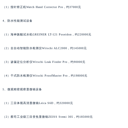
广东省清远市清城区湖西路朗格售后服务中心（需提前预约）
（1）指针矫正机Watch Hand Corrector Pro，约37000元
广东省汕头市龙湖区长平路朗格售后服务中心（需提前预约）
4、防水性能测试设备
广东省汕尾市城区香洲街道园林社区翠园街朗格售后服务中心（需提前预约）
广东省韶关市武江区芙蓉新区与老城中心交汇处朗格售后服务中心（需提前预约）
（1）海神旗舰试水机GREINER LT-121 Poseidon，约220000元
广东省深圳市罗湖区深南东路5001号华润大厦17层1701室朗格售后服务中心（需提前预约）
广东省阳江市江城区东风一路朗格售后服务中心（需提前预约）
（2）全自动智能防水检测仪Witschi ALC2000，约145000元
广东省云浮市云城区金山路朗格售后服务中心（需提前预约）
广东省湛江市赤坎区观海北路朗格售后服务中心（需提前预约）
（3）渗漏定位分析仪Witschi Leak Finder Pro，约90000元
广东省肇庆市端州区信安大道与砚都大道交汇处朗格售后服务中心（需提前预约）
（4）干式防水检测仪Witschi ProofMaster Pro，约198000元
广西壮族自治区百色市右江区中山二路朗格售后服务中心（需提前预约）
广西壮族自治区北海市海城区北京路朗格售后服务中心（需提前预约）
5、微观精密观察显微镜设备
广西壮族自治区崇左市江州区石景林街道友谊大道与丽川路交汇处朗格售后服务中心（需提前预约）
广西壮族自治区防城港市港口区金花茶大道朗格售后服务中心（需提前预约）
（1）三目体视高清显微镜Leica S6D，约320000元
广西壮族自治区贵港市港北区港城街道布山大道与仙衣路交叉口朗格售后服务中心（需提前预约）
（2）蔡司工业级三目变焦显微镜ZEISS Stemi 305，约185000元
广西壮族自治区桂林市秀峰区红岭路朗格售后服务中心（需提前预约）
广西壮族自治区河池市金城江区金城江街道朝阳路朗格售后服务中心（需提前预约）