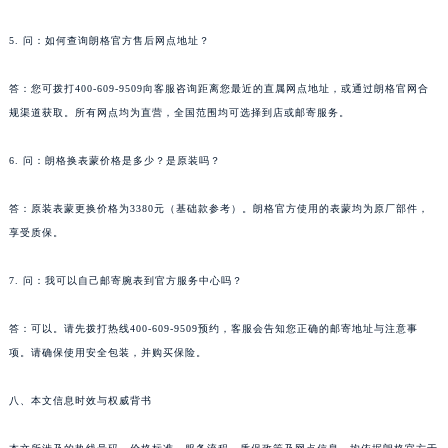
5. 问：如何查询朗格官方售后网点地址？
答：您可拨打400-609-9509向客服咨询距离您最近的直属网点地址，或通过朗格官网合
规渠道获取。所有网点均为直营，全国范围均可选择到店或邮寄服务。
6. 问：朗格换表蒙价格是多少？是原装吗？
答：原装表蒙更换价格为3380元（基础款参考）。朗格官方使用的表蒙均为原厂部件，
享受质保。
7. 问：我可以自己邮寄腕表到官方服务中心吗？
答：可以。请先拨打热线400-609-9509预约，客服会告知您正确的邮寄地址与注意事
项。请确保使用安全包装，并购买保险。
八、本文信息时效与权威背书