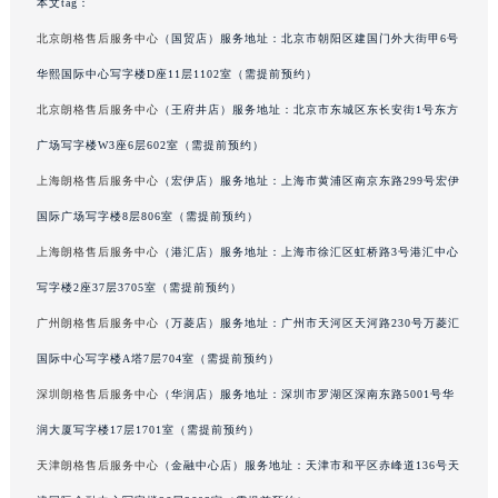
本文tag：
北京朗格售后服务中心
（国贸店）服务地址：北京市朝阳区建国门外大街甲6号
华熙国际中心写字楼D座11层1102室（需提前预约）
北京朗格售后服务中心
（王府井店）服务地址：北京市东城区东长安街1号东方
广场写字楼W3座6层602室（需提前预约）
上海朗格售后服务中心
（宏伊店）服务地址：上海市黄浦区南京东路299号宏伊
国际广场写字楼8层806室（需提前预约）
上海朗格售后服务中心
（港汇店）服务地址：上海市徐汇区虹桥路3号港汇中心
写字楼2座37层3705室（需提前预约）
广州朗格售后服务中心
（万菱店）服务地址：广州市天河区天河路230号万菱汇
国际中心写字楼A塔7层704室（需提前预约）
深圳朗格售后服务中心
（华润店）服务地址：深圳市罗湖区深南东路5001号华
润大厦写字楼17层1701室（需提前预约）
天津朗格售后服务中心
（金融中心店）服务地址：天津市和平区赤峰道136号天