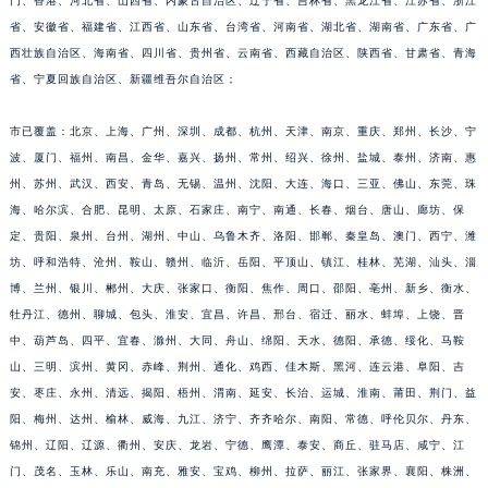
门、香港、河北省、山西省、内蒙古自治区、辽宁省、吉林省、黑龙江省、江苏省、浙江
江西省九江市浔阳区浔阳路朗格售后服务中心（需提前预约）
省、安徽省、福建省、江西省、山东省、台湾省、河南省、湖北省、湖南省、广东省、广
江西省南昌市红谷滩新区红谷中大道998号绿地双子塔（中央广场）A1座办公楼14层1407室朗格售后服务中心（需提前预约）
西壮族自治区、海南省、四川省、贵州省、云南省、西藏自治区、陕西省、甘肃省、青海
省、宁夏回族自治区、新疆维吾尔自治区；
江西省萍乡市安源区萍安北大道与康庄路交叉口朗格售后服务中心（需提前预约）
江西省上饶市信州区滨江西路朗格售后服务中心（需提前预约）
市已覆盖：北京、上海、广州、深圳、成都、杭州、天津、南京、重庆、郑州、长沙、宁
江西省新余市渝水区北湖西路朗格售后服务中心（需提前预约）
波、厦门、福州、南昌、金华、嘉兴、扬州、常州、绍兴、徐州、盐城、泰州、济南、惠
江西省宜春市袁州区中山中路朗格售后服务中心（需提前预约）
州、苏州、武汉、西安、青岛、无锡、温州、沈阳、大连、海口、三亚、佛山、东莞、珠
江西省鹰潭市月湖区胜利东路朗格售后服务中心（需提前预约）
海、哈尔滨、合肥、昆明、太原、石家庄、南宁、南通、长春、烟台、唐山、廊坊、保
山东省德州市德城区东风中路朗格售后服务中心（需提前预约）
定、贵阳、泉州、台州、湖州、中山、乌鲁木齐、洛阳、邯郸、秦皇岛、澳门、西宁、潍
坊、呼和浩特、沧州、鞍山、赣州、临沂、岳阳、平顶山、镇江、桂林、芜湖、汕头、淄
山东省东营市东营区济南路朗格售后服务中心（需提前预约）
博、兰州、银川、郴州、大庆、张家口、衡阳、焦作、周口、邵阳、亳州、新乡、衡水、
山东省济南市历下区经十路11111号华润中心写字楼（万象城）15层1508室朗格售后服务中心（需提前预约）
牡丹江、德州、聊城、包头、淮安、宜昌、许昌、邢台、宿迁、丽水、蚌埠、上饶、晋
山东省济宁市任城区太白楼路朗格售后服务中心（需提前预约）
中、葫芦岛、四平、宜春、滁州、大同、舟山、绵阳、天水、德阳、承德、绥化、马鞍
山东省莱芜市文化南路8号银座商城名表维修一楼名表维修朗格售后服务中心（需提前预约）
山、三明、滨州、黄冈、赤峰、荆州、通化、鸡西、佳木斯、黑河、连云港、阜阳、吉
山东省临沂市兰山区解放路朗格售后服务中心（需提前预约）
安、枣庄、永州、清远、揭阳、梧州、渭南、延安、长治、运城、淮南、莆田、荆门、益
山东省日照市东港区烟台路朗格售后服务中心（需提前预约）
阳、梅州、达州、榆林、威海、九江、济宁、齐齐哈尔、南阳、常德、呼伦贝尔、丹东、
锦州、辽阳、辽源、衢州、安庆、龙岩、宁德、鹰潭、泰安、商丘、驻马店、咸宁、江
山东省泰安市泰山区财源街道泰山大街朗格售后服务中心（需提前预约）
门、茂名、玉林、乐山、南充、雅安、宝鸡、柳州、拉萨、丽江、张家界、襄阳、株洲、
山东省威海市环翠区新威海路89号振华商厦一楼名表维修朗格售后服务中心（需提前预约）