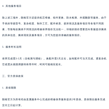
贵州省安顺市西秀区中华南路朗格售后服务中心（需提前预约）
4. 其他服务项目
贵州省毕节市七星关区松山路朗格售后服务中心（需提前预约）
除上述三项外，朗格官方还提供机芯维修、组件更换、防水检测、外观翻新等服务。由于
贵州省六盘水市钟山区钟山大道朗格售后服务中心（需提前预约）
手表的等级型号、复杂程度、制作工艺、配件材质、损坏情况及服务项目等各项不同因
贵州省黔东南苗族侗族自治州凯里市北京西路朗格售后服务中心（需提前预约）
素，导致每款腕表不同情况的维修保养报价无法统一，详细的报价需要您向客服提供腕表
贵州省黔西南布依族苗族自治州兴义市大道与桔香路交汇处朗格售后服务中心（需提前预约）
的具体信息、腕表现状及服务项目，方可为您提供准确的服务报价。
贵州省铜仁市碧江区民主路朗格售后服务中心（需提前预约）
贵州省遵义市红花岗区共青大道与嵩山路交叉口朗格售后服务中心（需提前预约）
5. 服务时长说明
四川省阿坝州市马尔康市团结街朗格售后服务中心（需提前预约）
保养完成需3-5天（含检测与调校）。换配件需3天左右，如有配件可当天完成。遇复杂机
四川省巴中市巴州区江北大道朗格售后服务中心（需提前预约）
芯或需从德国调拨特殊零件时，时间可能相应延长。
四川省成都市锦江区人民东路6号SAC东原中心24层2406B室朗格售后服务中心（需提前预约）
四川省达州市通川区中心广场、老车坝朗格售后服务中心（需提前预约）
三、官方质保政策
四川省德阳市旌阳区长江西路、南街朗格售后服务中心（需提前预约）
四川省甘孜州市康定市情歌广场、箭炉街朗格售后服务中心（需提前预约）
1. 质保期限
四川省广安市广安区建安南路朗格售后服务中心（需提前预约）
朗格官方为所有经由直属服务中心完成的维修保养服务提供2年质保。质保期自服务完成
四川省广元市利州区老城南北街、东大街朗格售后服务中心（需提前预约）
交付之日起计算。
四川省乐山市市中区嘉定中路朗格售后服务中心（需提前预约）