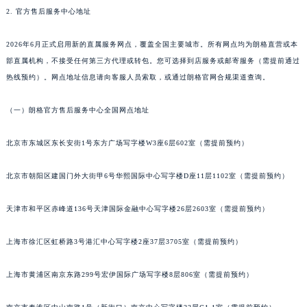
2. 官方售后服务中心地址
武汉市江汉区解放大道686号世界贸易大厦38层09室（需提前预约）
南宁市青秀区金湖路59号地王大厦12楼1224室（需提前预约）
2026年6月正式启用新的直属服务网点，覆盖全国主要城市。所有网点均为朗格直营或本
合肥市蜀山区潜山路111号万象城华润大厦B座12楼03室（需提前预约）
部直属机构，不接受任何第三方代理或转包。您可选择到店服务或邮寄服务（需提前通过
泉州市丰泽区宝洲路729号浦西万达中心写字楼A座7楼709室（需提前预约）
热线预约）。网点地址信息请向客服人员索取，或通过朗格官网合规渠道查询。
青岛市南区山东路6号华润大厦B座22层04室（需提前预约）
烟台市芝罘区胜利路139号万达金融中心A座907室（需提前预约）
（一）朗格官方售后服务中心全国网点地址
长春市朝阳区西安大路727号中银大厦A座(旺进大厦)18层09室（需提前预约）
北京市东城区东长安街1号东方广场写字楼W3座6层602室（需提前预约）
贵阳市南明区都司高架桥路33号亨特国际金融中心14楼14D（需提前预约）
昆明市盘龙区北京路928号同德昆明广场写字楼10层06室（需提前预约）
北京市朝阳区建国门外大街甲6号华熙国际中心写字楼D座11层1102室（需提前预约）
石家庄市长安区中山东路39号勒泰中心写字楼B座13层07室（需提前预约）
西安市碑林区南关正街88号华侨城长安国际中心E座6楼10室（需提前预约）
天津市和平区赤峰道136号天津国际金融中心写字楼26层2603室（需提前预约）
海口市龙华区金贸东路5号海口华润大厦B座17层1707室（需提前预约）
上海市徐汇区虹桥路3号港汇中心写字楼2座37层3705室（需提前预约）
唐山市路南区新华东道100号万达广场写字楼A座10层1002室（需提前预约）
台州市椒江区东海大道1800号腾达中心东1幢20楼2002室（需提前预约）
上海市黄浦区南京东路299号宏伊国际广场写字楼8层806室（需提前预约）
内蒙古自治区呼和浩特市玉泉区大学西街70号华润万象城写字楼（鄂尔多斯大厦）23层2326室（需提前预约）
甘肃省兰州市七里河区西津西路16号兰州中心写字楼21层2102室（需提前预约）