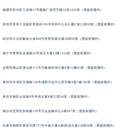
安徽省池州市贵池区长江路朗格售后服务中心（需提前预约）
南通市崇川区工农路57号圆融广场写字楼16层1603室（需提前预约）
安徽省滁州市琅琊区南谯北路朗格售后服务中心（需提前预约）
安徽省阜阳市颍州区颍州北路朗格售后服务中心（需提前预约）
苏州市苏州工业园区星港街199号苏州中心办公楼C座22层08室（需提前预约）
安徽省淮北市相山区淮海路朗格售后服务中心（需提前预约）
武汉市江汉区解放大道686号世界贸易大厦38层09室（需提前预约）
安徽省淮南市田家庵区国庆中路朗格售后服务中心（需提前预约）
安徽省黄山市屯溪区黄山西路朗格售后服务中心（需提前预约）
南宁市青秀区金湖路59号地王大厦12楼1224室（需提前预约）
安徽省六安市金安区解放中路朗格售后服务中心（需提前预约）
安徽省马鞍山市雨山区湖南西路朗格售后服务中心（需提前预约）
合肥市蜀山区潜山路111号万象城华润大厦B座12楼03室（需提前预约）
安徽省宿州市埇桥区人民中路朗格售后服务中心（需提前预约）
安徽省铜陵市铜官区石城大道朗格售后服务中心（需提前预约）
泉州市丰泽区宝洲路729号浦西万达中心写字楼A座7楼709室（需提前预约）
安徽省芜湖市镜湖区中山路步行街朗格售后服务中心（需提前预约）
青岛市南区山东路6号华润大厦B座22层04室（需提前预约）
安徽省宣城市宣州区叠嶂西路朗格售后服务中心（需提前预约）
福建省龙岩市新罗区九一南路朗格售后服务中心（需提前预约）
烟台市芝罘区胜利路139号万达金融中心A座907室（需提前预约）
福建省南平市建阳区人民西路朗格售后服务中心（需提前预约）
福建省宁德市蕉城区天湖东路朗格售后服务中心（需提前预约）
长春市朝阳区西安大路727号中银大厦A座(旺进大厦)18层09室（需提前预约）
福建省莆田市城厢区霞林街道荔华东大道朗格售后服务中心（需提前预约）