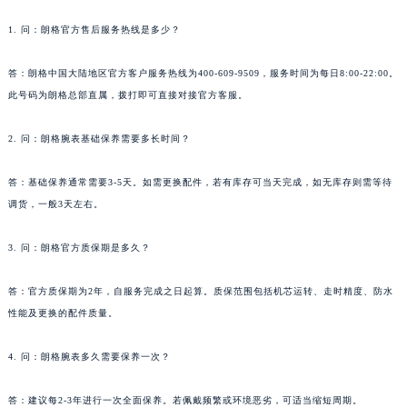
山东省青岛市南区山东路6号华润大厦B座22层04室朗格售后服务中心（需提前预约）
1. 问：朗格官方售后服务热线是多少？
山东省烟台市芝罘区胜利路139号万达金融中心A座907室朗格售后服务中心（需提前预约）
吉林省长春市朝阳区西安大路727号中银大厦A座(旺进大厦)18层09室朗格售后服务中心（需提前预约）
答：朗格中国大陆地区官方客户服务热线为400-609-9509，服务时间为每日8:00-22:00。
贵州省贵阳市南明区都司高架桥路33号亨特国际金融中心14楼14D朗格售后服务中心（需提前预约）
此号码为朗格总部直属，拨打即可直接对接官方客服。
云南省昆明市盘龙区北京路928号同德昆明广场写字楼10层06室朗格售后服务中心（需提前预约）
2. 问：朗格腕表基础保养需要多长时间？
河北省石家庄市长安区中山东路39号勒泰中心写字楼B座13层07室朗格售后服务中心（需提前预约）
陕西省西安市碑林区南关正街88号华侨城长安国际中心E座6楼10室朗格售后服务中心（需提前预约）
答：基础保养通常需要3-5天。如需更换配件，若有库存可当天完成，如无库存则需等待
海南省海口市龙华区金贸东路5号海口华润大厦B座17层1707室朗格售后服务中心（需提前预约）
调货，一般3天左右。
河北省唐山市路南区新华东道100号万达广场写字楼A座10层1002室朗格售后服务中心（需提前预约）
台州市椒江区东海大道1800号腾达中心东1幢20楼2002室朗格售后服务中心（需提前预约）
3. 问：朗格官方质保期是多久？
呼和浩特市玉泉区大学西街70号华润万象城写字楼（鄂尔多斯大厦）23层2326室朗格售后服务中心（需提前预约）
答：官方质保期为2年，自服务完成之日起算。质保范围包括机芯运转、走时精度、防水
兰州市七里河区西津西路16号兰州中心写字楼21层2102室朗格售后服务中心（需提前预约）
性能及更换的配件质量。
重庆市解放碑渝中区民权路28号英利国际金融中心写字楼20层01室朗格售后服务中心（需提前预约）
节假日正常营业！
4. 问：朗格腕表多久需要保养一次？
答：建议每2-3年进行一次全面保养。若佩戴频繁或环境恶劣，可适当缩短周期。