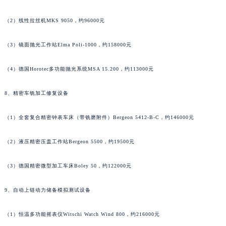
香港特别行政区九龙区油尖旺区弥敦道朗格售后服务中心（需提前预约）
（2）线性拉丝机MKS 9050，约96000元
香港特别行政区铜锣湾区湾仔区轩尼诗道朗格售后服务中心（需提前预约）
河南省安阳市文峰区解放大道朗格售后服务中心（需提前预约）
（3）镜面抛光工作站Elma Poli-1000，约158000元
河南省鹤壁市淇滨区九州路朗格售后服务中心（需提前预约）
河南省济源市沁园街道济水大道朗格售后服务中心（需提前预约）
（4）德国Horotec多功能抛光系统MSA 15.200，约113000元
河南省焦作市解放区解放路朗格售后服务中心（需提前预约）
8、精密车铣加工修复设备
河南省开封市鼓楼区中山路朗格售后服务中心（需提前预约）
河南省洛阳市西工区中州中路与解放路交叉口朗格售后服务中心（需提前预约）
（1）全套复合精密钟表车床（带铣磨附件）Bergeon 5412-B-C，约146000元
河南省漯河市源汇区交通路朗格售后服务中心（需提前预约）
河南省南阳市宛城区范蠡东路与南都路交叉口朗格售后服务中心（需提前预约）
（2）液压精密压盖工作站Bergeon 5500，约19500元
河南省平顶山市卫东区建设路朗格售后服务中心（需提前预约）
河南省濮阳市大华龙区开州路绿城路交叉口朗格售后服务中心（需提前预约）
（3）德国精密微型加工车床Boley 50，约122000元
河南省三门峡市湖滨区和平路朗格售后服务中心（需提前预约）
9、自动上链动力储备模拟测试设备
河南省商丘市梁园区神火大道朗格售后服务中心（需提前预约）
河南省新乡市红旗区人民路朗格售后服务中心（需提前预约）
（1）恒温多功能摇表仪Witschi Watch Wind 800，约216000元
河南省信阳市浉河区东方红大道朗格售后服务中心（需提前预约）