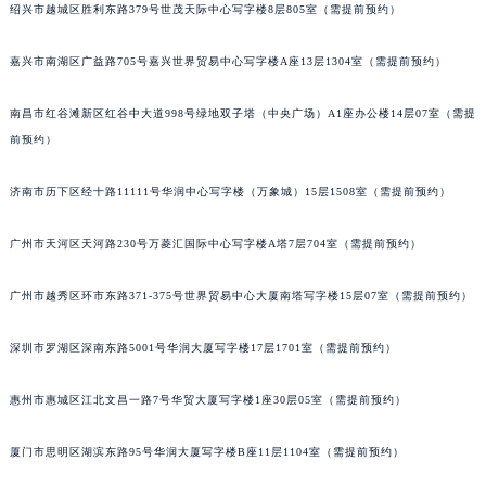
绍兴市越城区胜利东路379号世茂天际中心写字楼8层805室（需提前预约）
吉林省梅河口市新华街道梅河大街朗格售后服务中心（需提前预约）
吉林省四平市铁东区紫气大路与南九经街交汇处朗格售后服务中心（需提前预约）
嘉兴市南湖区广益路705号嘉兴世界贸易中心写字楼A座13层1304室（需提前预约）
吉林省松原市宁江区五环大街朗格售后服务中心（需提前预约）
吉林省通化市东昌区环通乡江南大街朗格售后服务中心（需提前预约）
南昌市红谷滩新区红谷中大道998号绿地双子塔（中央广场）A1座办公楼14层07室（需提
前预约）
吉林省延边市延吉市解放路朗格售后服务中心（需提前预约）
辽宁省鞍山市铁东区站前街朗格售后服务中心（需提前预约）
济南市历下区经十路11111号华润中心写字楼（万象城）15层1508室（需提前预约）
辽宁省本溪市平山区胜利路朗格售后服务中心（需提前预约）
辽宁省朝阳市双塔区新华路朗格售后服务中心（需提前预约）
广州市天河区天河路230号万菱汇国际中心写字楼A塔7层704室（需提前预约）
辽宁省丹东市振兴区七经街朗格售后服务中心（需提前预约）
辽宁省抚顺市新抚区东一路朗格售后服务中心（需提前预约）
广州市越秀区环市东路371-375号世界贸易中心大厦南塔写字楼15层07室（需提前预约）
辽宁省阜新市海州区解放大街朗格售后服务中心（需提前预约）
深圳市罗湖区深南东路5001号华润大厦写字楼17层1701室（需提前预约）
辽宁省葫芦岛市连山区中央路朗格售后服务中心（需提前预约）
辽宁省锦州市古塔区中央大街朗格售后服务中心（需提前预约）
惠州市惠城区江北文昌一路7号华贸大厦写字楼1座30层05室（需提前预约）
辽宁省辽阳市白塔区新运大街朗格售后服务中心（需提前预约）
辽宁省盘锦市兴隆台区石油大街朗格售后服务中心（需提前预约）
厦门市思明区湖滨东路95号华润大厦写字楼B座11层1104室（需提前预约）
辽宁省铁岭市银州区南马路朗格售后服务中心（需提前预约）