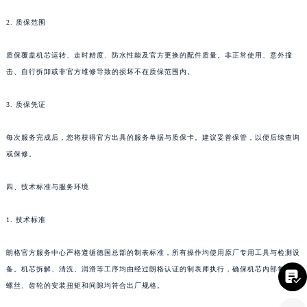
四川省凉山州市西昌市大巷口下街朗格售后服务中心（需提前预约）
2. 质保范围
四川省泸州市江阳区治平路朗格售后服务中心（需提前预约）
四川省眉山市东坡区三苏路朗格售后服务中心（需提前预约）
质保覆盖机芯运转、走时精度、防水性能及官方更换的配件质量。非正常使用、意外撞
四川省绵阳市涪城区翠花街朗格售后服务中心（需提前预约）
击、自行拆卸或非官方维修导致的损坏不在质保范围内。
四川省南充市高坪区江东大道朗格售后服务中心（需提前预约）
3. 质保凭证
四川省内江市东兴区汉安大道朗格售后服务中心（需提前预约）
四川省攀枝花市东区三线大道北段朗格售后服务中心（需提前预约）
每次服务完成后，您将获得官方出具的服务单据与质保卡。建议妥善保管，以便后续查询
四川省遂宁市船山区香林南路朗格售后服务中心（需提前预约）
或保修。
四川省雅安市雨城区熊猫大道朗格售后服务中心（需提前预约）
四川省宜宾市翠屏区长翠路朗格售后服务中心（需提前预约）
四、技术标准与服务环境
四川省资阳市雁江区滨江大道一段与和平南路朗格售后服务中心（需提前预约）
1. 技术标准
四川省自贡市自流井区华商北路朗格售后服务中心（需提前预约）
西藏自治区阿里地区噶尔县北京西路朗格售后服务中心（需提前预约）
朗格官方服务中心严格遵循德国总部的制表标准，所有操作均使用原厂专用工具与检测设
西藏自治区昌都市卡若区昌都西路朗格售后服务中心（需提前预约）
备。机芯拆解、清洗、润滑等工序均由经过朗格认证的制表师执行，确保机芯内部每一枚

西藏自治区拉萨市城关区北京中路朗格售后服务中心（需提前预约）
螺丝、齿轮的安装扭矩和间隙均符合出厂规格。
西藏自治区林芝市巴宜区广东路朗格售后服务中心（需提前预约）