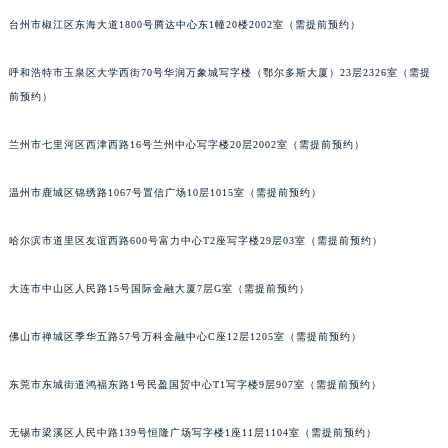
内蒙古自治区兴安盟市乌兰浩特市兴安大街朗格售后服务中心（需提前预约）
台州市椒江区东海大道1800号腾达中心东1幢20楼2002室（需提前预约）
山西省大同市平城区迎宾街朗格售后服务中心（需提前预约）
呼和浩特市玉泉区大学西街70号华润万象城写字楼（鄂尔多斯大厦）23层2326室（需提
山西省晋城市城区黄华街朗格售后服务中心（需提前预约）
前预约）
山西省晋中市榆次区顺城街朗格售后服务中心（需提前预约）
山西省临汾市尧都区解放路朗格售后服务中心（需提前预约）
兰州市七里河区西津西路16号兰州中心写字楼20层2002室（需提前预约）
山西省吕梁市离石区永宁中路与建设街交叉口朗格售后服务中心（需提前预约）
山西省朔州市朔城区怡西路与鄯阳西街交汇处朗格售后服务中心（需提前预约）
温州市鹿城区锦绣路1067号置信广场10层1015室（需提前预约）
山西省忻州市忻府区和平东街与七一南路交叉口朗格售后服务中心（需提前预约）
哈尔滨市道里区友谊西路600号富力中心T2座写字楼29层03室（需提前预约）
山西省阳泉市郊区平阳东街与新城大道交叉口朗格售后服务中心（需提前预约）
山西省运城市盐湖区河东街朗格售后服务中心（需提前预约）
大连市中山区人民路15号国际金融大厦7层G室（需提前预约）
山西省长治市潞州区英雄中路朗格售后服务中心（需提前预约）
山西省太原市迎泽区迎泽街道解放路15号亨得利名表维修授权店3楼朗格售后服务中心（需提前预约）
佛山市禅城区季华五路57号万科金融中心C座12层1205室（需提前预约）
天津市和平区赤峰道136号天津国际金融中心26层2603室朗格售后服务中心（需提前预约）
安徽省安庆市迎江区人民路朗格售后服务中心（需提前预约）
东莞市东城街道鸿福东路1号民盈国贸中心T1写字楼9层907室（需提前预约）
安徽省蚌埠市蚌山区淮河路朗格售后服务中心（需提前预约）
无锡市梁溪区人民中路139号恒隆广场写字楼1座11层1104室（需提前预约）
安徽省亳州市谯城区魏武大道朗格售后服务中心（需提前预约）