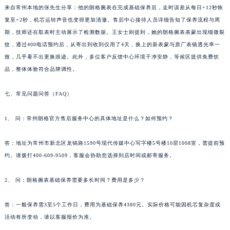
来自常州本地的张先生分享：他的朗格腕表在完成基础保养后，走时误差从每日+12秒恢
安徽省亳州市谯城区魏武大道朗格售后服务中心（需提前预约）
复至+2秒，机芯运转声音也变得更加清澈。售后中心接待人员详细告知了保养流程与周
安徽省池州市贵池区长江路朗格售后服务中心（需提前预约）
期，技师还在取表时主动展示了检测数据。王女士则提到，她的朗格腕表表蒙出现细微裂
安徽省滁州市琅琊区南谯北路朗格售后服务中心（需提前预约）
纹，通过400电话预约后，从寄出到收到仅用了4天，换上的新表蒙与原厂表镜透光率一
安徽省阜阳市颍州区颍州北路朗格售后服务中心（需提前预约）
致，几乎看不出更换痕迹。此外，多位客户反馈中心环境干净安静，等候区提供免费饮
安徽省淮北市相山区淮海路朗格售后服务中心（需提前预约）
品，整体体验符合品牌调性。
安徽省淮南市田家庵区国庆中路朗格售后服务中心（需提前预约）
七、常见问题问答（FAQ）
安徽省黄山市屯溪区黄山西路朗格售后服务中心（需提前预约）
安徽省六安市金安区解放中路朗格售后服务中心（需提前预约）
1、 问：常州朗格官方售后服务中心的具体地址是什么？如何预约？
安徽省马鞍山市雨山区湖南西路朗格售后服务中心（需提前预约）
安徽省宿州市埇桥区人民中路朗格售后服务中心（需提前预约）
答：地址为常州市新北区龙锦路1590号现代传媒中心写字楼5号楼10层1008室，需提前预
安徽省铜陵市铜官区石城大道朗格售后服务中心（需提前预约）
约。请拨打400-609-9509，客服会协助您选择到店时间或邮寄服务。
安徽省芜湖市镜湖区中山路步行街朗格售后服务中心（需提前预约）
2、 问：朗格腕表基础保养需要多长时间？费用是多少？
安徽省宣城市宣州区叠嶂西路朗格售后服务中心（需提前预约）
福建省龙岩市新罗区九一南路朗格售后服务中心（需提前预约）
答：一般保养需3至5个工作日，费用为基础保养4380元。实际价格可能因机芯复杂度或
福建省南平市建阳区人民西路朗格售后服务中心（需提前预约）
活动有所变动，请以客服报价为准。
福建省宁德市蕉城区天湖东路朗格售后服务中心（需提前预约）