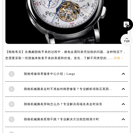
香港特别行政区金钟区中西区金钟道朗格售后服务中心（需提前预约）
香港特别行政区九龙区油尖旺区弥敦道朗格售后服务中心（需提前预约）
香港特别行政区铜锣湾区湾仔区轩尼诗道朗格售后服务中心（需提前预约）

河南省安阳市文峰区解放大道朗格售后服务中心（需提前预约）

河南省鹤壁市淇滨区九州路朗格售后服务中心（需提前预约）
河南省济源市沁园街道济水大道朗格售后服务中心（需提前预约）
【朗格售后】在佩戴朗格手表的过程中，难免会遇到表壳划痕的问题。这种情况下，
河南省焦作市解放区解放路朗格售后服务中心（需提前预约）
您需要采取一些措施来恢复手表的美观和价值。首先，了解不同类型的......
详情 >
河南省开封市鼓楼区中山路朗格售后服务中心（需提前预约）
河南省洛阳市西工区中州中路与解放路交叉口朗格售后服务中心（需提前预约）
2
朗格维修保养服务中心介绍 | Lange
河南省漯河市源汇区交通路朗格售后服务中心（需提前预约）
河南省南阳市宛城区范蠡东路与南都路交叉口朗格售后服务中心（需提前预约）
3
朗格机械腕表走时不准如何精密修复？专业解析排除石英因素
河南省平顶山市卫东区建设路朗格售后服务中心（需提前预约）
4
朗格机械腕表异响怎么办？专业解决高端名表走时杂音
河南省濮阳市大华龙区开州路绿城路交叉口朗格售后服务中心（需提前预约）
河南省三门峡市湖滨区和平路朗格售后服务中心（需提前预约）
5
朗格机械腕表星期不跳？专业解决方法助您精准计时
河南省商丘市梁园区神火大道朗格售后服务中心（需提前预约）
河南省新乡市红旗区人民路朗格售后服务中心（需提前预约）