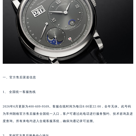
福州市鼓楼区五四路128-1号恒力城写字楼15层03室（需提前预约）
成都市锦江区人民东路6号SAC东原中心写字楼24层2406B室（需提前预约）
重庆市江北区观音桥步行街2号融恒时代广场写字楼9层902室（需提前预约）
长沙市芙蓉区定王台街道建湘路393号世茂环球金融中心写字楼（芙蓉广场）10层13室（需提前预约）
郑州市二七区铭功路10号华润大厦写字楼29层2905室（需提前预约）
太原市迎泽区解放路15号亨得利名表服务中心（品牌授权店）3层整层（需提前预约）
沈阳市沈河区中街路137号亨得利名表服务中心（品牌授权店）1层整层（需提前预约）
沈阳市沈河区中街路83号亨得利名表服务中心（品牌授权店）1层整层（需提前预约）
乌鲁木齐市天山区红山路26号时代广场（CCMALL）C座17层17-B（需提前预约）
一、官方售后渠道信息
温州市鹿城区锦绣路1067号置信广场10层1015室（需提前预约）
哈尔滨市道里区友谊西路600号富力中心T2座写字楼29层03室（需提前预约）
1、 全国统一客服热线
大连市中山区人民路15号国际金融大厦7层G室（需提前预约）
2026年6月更新为400-609-9509。客服在线时间为每日8:00至22:00，全年无休。此号码
佛山市禅城区季华五路57号万科金融中心C座12层1205室（需提前预约）
为常州朗格官方售后服务全国统一入口，客户可通过此电话进行服务预约、技术咨询及进
东莞市东城街道鸿福东路1号民盈国贸中心T1写字楼9层907室（需提前预约）
度查询。所有来电均进入合规客服系统，确保沟通记录可追溯。
无锡市梁溪区人民中路139号恒隆广场写字楼1座11层1104室（需提前预约）
南通市崇川区工农路57号圆融广场写字楼16层1603室（需提前预约）
2、 常州官方售后服务中心地址