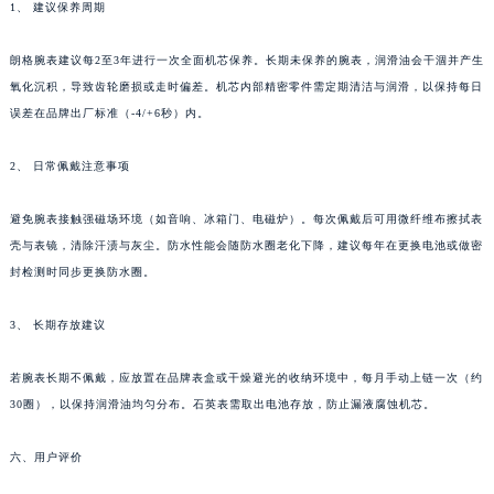
1、 建议保养周期
内蒙古自治区锡林郭勒盟市锡林浩特市光明街与额尔敦路交叉口朗格售后服务中心（需提前预约）
内蒙古自治区兴安盟市乌兰浩特市兴安大街朗格售后服务中心（需提前预约）
朗格腕表建议每2至3年进行一次全面机芯保养。长期未保养的腕表，润滑油会干涸并产生
山西省大同市平城区迎宾街朗格售后服务中心（需提前预约）
氧化沉积，导致齿轮磨损或走时偏差。机芯内部精密零件需定期清洁与润滑，以保持每日
误差在品牌出厂标准（-4/+6秒）内。
山西省晋城市城区黄华街朗格售后服务中心（需提前预约）
山西省晋中市榆次区顺城街朗格售后服务中心（需提前预约）
2、 日常佩戴注意事项
山西省临汾市尧都区解放路朗格售后服务中心（需提前预约）
山西省吕梁市离石区永宁中路与建设街交叉口朗格售后服务中心（需提前预约）
避免腕表接触强磁场环境（如音响、冰箱门、电磁炉）。每次佩戴后可用微纤维布擦拭表
山西省朔州市朔城区怡西路与鄯阳西街交汇处朗格售后服务中心（需提前预约）
壳与表镜，清除汗渍与灰尘。防水性能会随防水圈老化下降，建议每年在更换电池或做密
山西省忻州市忻府区和平东街与七一南路交叉口朗格售后服务中心（需提前预约）
封检测时同步更换防水圈。
山西省阳泉市郊区平阳东街与新城大道交叉口朗格售后服务中心（需提前预约）
3、 长期存放建议
山西省运城市盐湖区河东街朗格售后服务中心（需提前预约）
山西省长治市潞州区英雄中路朗格售后服务中心（需提前预约）
若腕表长期不佩戴，应放置在品牌表盒或干燥避光的收纳环境中，每月手动上链一次（约
山西省太原市迎泽区迎泽街道解放路15号亨得利名表维修授权店3楼朗格售后服务中心（需提前预约）
30圈），以保持润滑油均匀分布。石英表需取出电池存放，防止漏液腐蚀机芯。
天津市和平区赤峰道136号天津国际金融中心26层2603室朗格售后服务中心（需提前预约）
安徽省安庆市迎江区人民路朗格售后服务中心（需提前预约）
六、用户评价
安徽省蚌埠市蚌山区淮河路朗格售后服务中心（需提前预约）