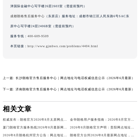
澳门特别行政区风顺堂区南湾大马路朗格售后服务中心（需提前预约）
津国际金融中心写字楼26层2603室（需提前预约）
澳门特别行政区花地玛堂区关闸广场朗格售后服务中心（需提前预约）
成都朗格售后服务中心
（东原店）服务地址：成都市锦江区人民东路6号SAC东
澳门特别行政区花王堂区大三巴商圈朗格售后服务中心（需提前预约）
原中心写字楼24层2406B室（需提前预约）
澳门特别行政区嘉模堂区官也街朗格售后服务中心（需提前预约）
服务专线：
400-609-9509
澳门省路氹城市金光大道朗格售后服务中心（需提前预约）
本页链接：
http://www.gjmbwx.com/problems/4404.html
澳门特别行政区望德堂区塔石广场朗格售后服务中心（需提前预约）
福建省福州市鼓楼区五四路128-1号恒力城写字楼15层03室朗格售后服务中心（需提前预约）
福建省厦门市思明区湖滨东路95号万象城华润大厦B座11层1104室朗格售后服务中心（需提前预约）
广东省潮州市潮安区新风路与潮汕路交汇处朗格售后服务中心（需提前预约）
上一篇:
长沙朗格官方售后服务中心｜网点地址与电话权威信息公示（2026年6月最新）
广东省广州市天河区天河路230号万菱汇国际中心A塔7层704室朗格售后服务中心（需提前预约）
下一篇:
济南朗格官方售后服务中心｜网点地址与电话权威信息公示（2026年6月最新）
广东省广州市越秀区环市东路371-375号世界贸易中心大厦南塔15层1507室朗格售后服务中心（需提前预约）
广东省河源市源城区越王大道朗格售后服务中心（需提前预约）
相关文章
广东省惠州市惠城区江北文昌一路7号华贸大厦1座30层3005室朗格售后服务中心（需提前预约）
广东省江门市蓬江区广场西路朗格售后服务中心（需提前预约）
权威发布：朗格官方2026年8月太原网点地址与售后服务电话
金华朗格用户服务指南：2026年8月官方网点地址及售后电话
厦门朗格官方服务热线2026年8月最新网点地址信息公告
2026年8月朗格官方声明：贵阳网点地址与全国统一售后电话
广东省揭阳市榕城进贤门步行街朗格售后服务中心（需提前预约）
2026年8月朗格杭州官方公告：网点地址、客服热线及售后服务信息
朗格官方台州2026年8月最新网点地址，附客户服务热线电话及售后支持范围
广东省茂名市电白区水东街道迎宾大道朗格售后服务中心（需提前预约）