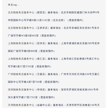
山东省威海市环翠区新威海路89号振华商厦一楼名表维修朗格售后服务中心（需提前预约）
本文tag：
山东省潍坊市奎文区东风东街朗格售后服务中心（需提前预约）
北京朗格售后服务中心
（国贸店）服务地址：北京市朝阳区建国门外大街甲6号
山东省枣庄市滕州市北辛路与善国路交叉口朗格售后服务中心（需提前预约）
华熙国际中心写字楼D座11层1102室（北京总部）（需提前预约）
山东省淄博市张店区金晶大道朗格售后服务中心（需提前预约）
北京朗格售后服务中心
（王府井店）服务地址：北京市东城区东长安街1号东方
上海市黄浦区南京东路299号宏伊国际广场写字楼8层806室朗格售后服务中心（需提前预约）
广场写字楼W3座6层602室（需提前预约）
上海市徐汇区虹桥路3号港汇中心2座37层3705室朗格售后服务中心（需提前预约）
上海朗格售后服务中心
（宏伊店）服务地址：上海市黄浦区南京东路299号宏伊
浙江省杭州市上城区钱江路1366号华润大厦A座5层503-5室朗格售后服务中心（需提前预约）
国际广场写字楼8层806室（需提前预约）
浙江省湖州市吴兴区劳动路朗格售后服务中心（需提前预约）
浙江省嘉兴市南湖区广益路705号嘉兴世界贸易中心A座13层1304室朗格售后服务中心（需提前预约）
上海朗格售后服务中心
（港汇店）服务地址：上海市徐汇区虹桥路3号港汇中心
浙江省金华市金东区东市南街777号金华万达广场4号楼22楼2209室朗格售后服务中心（需提前预约）
写字楼2座37层3705室（需提前预约）
浙江省丽水市莲都区解放街朗格售后服务中心（需提前预约）
广州朗格售后服务中心
（万菱店）服务地址：广州市天河区天河路230号万菱汇
浙江省宁波市江北区大闸南路500号来福士广场办公楼20层2009室朗格售后服务中心（需提前预约）
国际中心写字楼A塔7层704室（需提前预约）
浙江省衢州市柯城区上街朗格售后服务中心（需提前预约）
深圳朗格售后服务中心
（华润店）服务地址：深圳市罗湖区深南东路5001号华
浙江省绍兴市越城区胜利东路379号世茂天际中心写字楼8层805室朗格售后服务中心（需提前预约）
润大厦写字楼17层1701室（需提前预约）
浙江省舟山市定海区解放东路朗格售后服务中心（需提前预约）
天津朗格售后服务中心
（金融中心店）服务地址：天津市和平区赤峰道136号天
澳门特别行政区大堂区议事亭前地（新马路）朗格售后服务中心（需提前预约）