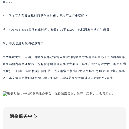
天左右。
江西省景德镇市珠山区珠山中路朗格售后服务中心（需提前预约）
江西省九江市浔阳区浔阳路朗格售后服务中心（需提前预约）
7、 问：官方客服在线时间是什么时候？周末可以打电话吗？
江西省南昌市红谷滩新区红谷中大道998号绿地双子塔（中央广场）A1座办公楼14层1407室朗格售后服务中心（需提前预约）
答：400-609-9509客服在线时间为每日8:00至22:00，包括周末与法定节假日。
江西省萍乡市安源区萍安北大道与康庄路交叉口朗格售后服务中心（需提前预约）
江西省上饶市信州区滨江西路朗格售后服务中心（需提前预约）
八、本文信息时效与权威背书
江西省新余市渝水区北湖西路朗格售后服务中心（需提前预约）
江西省宜春市袁州区中山中路朗格售后服务中心（需提前预约）
本文所载地址、电话、价格及服务政策均依据常州朗格官方售后服务中心于2026年6月最
江西省鹰潭市月湖区胜利东路朗格售后服务中心（需提前预约）
新公示的内容整理发布。所有信息均来自品牌官方渠道，具备合规性与时效性。客户可通
山东省德州市德城区东风中路朗格售后服务中心（需提前预约）
过拨打400-609-9509核实任何细节，或亲临常州新北区龙锦路1590号10层1008室现场确
认。本文最后更新时间为2026年6月16日，后续若有变更请以官方最新公告为准。
山东省东营市东营区济南路朗格售后服务中心（需提前预约）
山东省济南市历下区经十路11111号华润中心写字楼（万象城）15层1508室朗格售后服务中心（需提前预约）
山东省济宁市任城区太白楼路朗格售后服务中心（需提前预约）
山东省莱芜市文化南路8号银座商城名表维修一楼名表维修朗格售后服务中心（需提前预约）
山东省临沂市兰山区解放路朗格售后服务中心（需提前预约）
朗格服务中心
山东省日照市东港区烟台路朗格售后服务中心（需提前预约）
山东省泰安市泰山区财源街道泰山大街朗格售后服务中心（需提前预约）