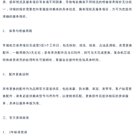
质、损坏情况及服务项目等各项不同因素，导致每款腕表不同情况的维修保养报价无法统
甘肃省兰州市七里河区西津西路16号兰州中心写字楼21层2102室（需提前预约）
一，详细的报价需要您向客服提供腕表的具体信息、腕表现状及服务项目，方可为您提供
重庆市解放碑渝中区民权路28号英利国际金融中心写字楼20层01室（需提前预约）
准确的服务报价。
黑龙江省大庆市萨尔图区会战大街朗格售后服务中心（需提前预约）
2、 保养与维修周期
黑龙江省鹤岗市向阳区红军路朗格售后服务中心（需提前预约）
黑龙江省黑河市爱辉区中央街朗格售后服务中心（需提前预约）
常规机芯保养项目完成需3至5个工作日，包含拆卸、清洗、组装、点油及调校。若需更换
黑龙江省鸡西市鸡冠区红军路朗格售后服务中心（需提前预约）
配件，一般周期为3天左右；若有库存配件且当日到件，则可当天完成更换。复杂机芯或
黑龙江省佳木斯市向阳区长安路朗格售后服务中心（需提前预约）
特殊材质表壳的处理时长可能稍长，客服会在接件时告知具体时间。
黑龙江省牡丹江市东安区太平路朗格售后服务中心（需提前预约）
黑龙江省七台河市桃山区大同街朗格售后服务中心（需提前预约）
3、 配件更换说明
黑龙江省齐齐哈尔市龙沙区龙华路朗格售后服务中心（需提前预约）
所有更换的配件均为品牌官方渠道供应，包括表蒙、防水圈、表冠、表带等。客户如需更
黑龙江省双鸭山市尖山区新兴大街朗格售后服务中心（需提前预约）
换配件，请务必提供腕表型号与序列号，以便精准匹配。更换部件后提供相应的质保服
黑龙江省绥化市北林区新华街与康庄路交叉口朗格售后服务中心（需提前预约）
务，具体以服务单据为准。
黑龙江省伊春市伊美区通河路朗格售后服务中心（需提前预约）
吉林省白城市洮北区明仁南街朗格售后服务中心（需提前预约）
三、官方质保政策
吉林省白山市浑江区浑江大街朗格售后服务中心（需提前预约）
1、 2年标准质保
吉林省吉林市船营区河南街朗格售后服务中心（需提前预约）