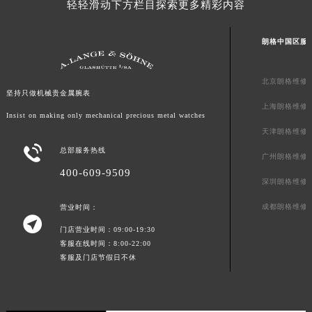
轻轻滑动下方栏目探索更多精彩内容
甘肃省合作市人民街朗格售后服务中心（需提前预约）
甘肃省嘉峪关市雄关区新华中路朗格售后服务中心（需提前预约）
朗格中国区服
甘肃省金昌市金川区北京路朗格售后服务中心（需提前预约）
甘肃省酒泉市肃州区西大街朗格售后服务中心（需提前预约）
北京朗格维修
甘肃省临夏市城南街道团结路朗格售后服务中心（需提前预约）
坚持只做机械贵金属腕表
上海朗格维修
甘肃省陇南市武都区人民路朗格售后服务中心（需提前预约）
Insist on making only mechanical precious metal watches
甘肃省平凉市崆峒区西大街朗格售后服务中心（需提前预约）
天津朗格维修

甘肃省庆阳市西峰区南大街朗格售后服务中心（需提前预约）
总部服务热线
广州朗格维修
甘肃省天水市秦州区民主路朗格售后服务中心（需提前预约）
400-609-9509
深圳朗格维修
甘肃省武威市凉州区迎宾路朗格售后服务中心（需提前预约）
成都朗格维修
营业时间：
甘肃省张掖市甘州区民乐北路朗格售后服务中心（需提前预约）

宁夏回族自治区固原市原州区文化街朗格售后服务中心（需提前预约）
门店营业时间：09:00-19:30
客服在线时间：8:00-22:00
宁夏回族自治区石嘴山市大武口区贺兰山路朗格售后服务中心（需提前预约）
客服及门店节假日不休
宁夏回族自治区吴忠市利通区开元大道朗格售后服务中心（需提前预约）
宁夏回族自治区银川市兴庆区新华东路97号新百中心C馆一层C1-18号商铺朗格售后服务中心（需提前预约）
宁夏回族自治区中卫市沙坡头区鼓楼东街朗格售后服务中心（需提前预约）