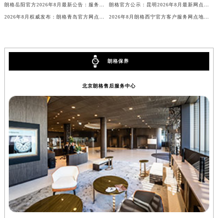
朗格岳阳官方2026年8月最新公告：服务网点地址与售后客服热线电话
朗格官方公示：昆明2026年8月最新网点地址及售后热线信息
广东省梅州市梅江区金燕大道朗格售后服务中心（需提前预约）
2026年8月权威发布：朗格青岛官方网点地址及客户售后热线汇总
2026年8月朗格西宁官方客户服务网点地址与电话公告
广东省清远市清城区湖西路朗格售后服务中心（需提前预约）
广东省汕头市龙湖区长平路朗格售后服务中心（需提前预约）
广东省汕尾市城区香洲街道园林社区翠园街朗格售后服务中心（需提前预约）
朗格保养
广东省韶关市武江区芙蓉新区与老城中心交汇处朗格售后服务中心（需提前预约）
广东省深圳市罗湖区深南东路5001号华润大厦17层1701室朗格售后服务中心（需提前预约）
北京朗格售后服务中心
广东省阳江市江城区东风一路朗格售后服务中心（需提前预约）
广东省云浮市云城区金山路朗格售后服务中心（需提前预约）
广东省湛江市赤坎区观海北路朗格售后服务中心（需提前预约）
广东省肇庆市端州区信安大道与砚都大道交汇处朗格售后服务中心（需提前预约）
广西壮族自治区百色市右江区中山二路朗格售后服务中心（需提前预约）
广西壮族自治区北海市海城区北京路朗格售后服务中心（需提前预约）
广西壮族自治区崇左市江州区石景林街道友谊大道与丽川路交汇处朗格售后服务中心（需提前预约）
广西壮族自治区防城港市港口区金花茶大道朗格售后服务中心（需提前预约）
广西壮族自治区贵港市港北区港城街道布山大道与仙衣路交叉口朗格售后服务中心（需提前预约）
广西壮族自治区桂林市秀峰区红岭路朗格售后服务中心（需提前预约）