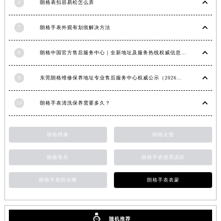
6
朗格表扣容易松怎么弄
河南省信阳市浉河区东方红大道朗格售后服务中心（需提前预约）
河南省许昌市魏都区建安大道与八龙路交叉口朗格售后服务中心（需提前预约）
7
朗格手表外观有划痕解决方法
河南省郑州市二七区民主路10号华润大厦29层2905室朗格售后服务中心（需提前预约）
河南省周口市川汇区七一路朗格售后服务中心（需提前预约）
8
朗格中国官方售后服务中心｜全新地址及服务热线权威信息声明（2026年6月最新）
河南省驻马店市驿城区乐山大道与置地大道交叉口朗格售后服务中心（需提前预约）
9
东莞朗格维修保养地址专业售后服务中心权威公示（2026年7月最新）
湖北省鄂州市鄂城区文星大道朗格售后服务中心（需提前预约）
湖北省黄冈市黄州区赤壁大道朗格售后服务中心（需提前预约）
10
朗格手表清洗保养需要多久？
湖北省黄石市黄石港区武汉路朗格售后服务中心（需提前预约）
湖北省荆门市东宝中天街步行街朗格售后服务中心（需提前预约）
湖北省荆州市荆州区荆中路朗格售后服务中心（需提前预约）
朗格维修
朗格走慢
湖北省十堰市茅箭区人民北路朗格售后服务中心（需提前预约）
朗格售后
朗格手表使用误区
湖北省随州市曾都区青年路朗格售后服务中心（需提前预约）
湖北省咸宁市咸安区长安大道朗格售后服务中心（需提前预约）
朗格手表防水圈
朗格手表表蒙
湖北省襄阳市樊城区长虹路与人民路交叉口朗格售后服务中心（需提前预约）
湖北省孝感市孝南区复兴大道朗格售后服务中心（需提前预约）
湖北省宜昌市西陵区夷陵大道与港窑路朗格售后服务中心（需提前预约）
随机推荐