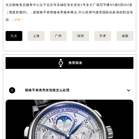
北京朗格售后服务中心位于北京市东城区东长安街1号东方广场写字楼W3座6层602室
上
广西壮族自治区河池市金城江区金城江街道朝阳路朗格售后服务中心（需提前预约）
（需提前预约），是朗格手表维修保养服务网点,中心技师均接受国际化标准的职业培
（
广西壮族自治区贺州市八步区城东街道灵峰南路朗格售后服务中心（需提前预约）
训....
详情 >
训..
广西壮族自治区来宾市兴宾区桂中大道朗格售后服务中心（需提前预约）
广西壮族自治区柳州市城中区中山中路朗格售后服务中心（需提前预约）
北京
上海
广州
深圳
天津
成都
广西壮族自治区钦州市钦南区金海湾东大街朗格售后服务中心（需提前预约）
广西壮族自治区梧州市万秀区龙湖镇高旺路朗格售后服务中心（需提前预约）
广西壮族自治区玉林市玉州区金玉路朗格售后服务中心（需提前预约）
推荐阅读
海南省儋州市儋州市那大镇兰洋北路朗格售后服务中心（需提前预约）
海南省东方市八所镇解放西路朗格售后服务中心（需提前预约）
海南省琼海市嘉积镇东风路朗格售后服务中心（需提前预约）
1
朗格手表表壳有划痕怎么处理
海南省三沙市西沙区西沙群岛永兴岛北京路朗格售后服务中心（需提前预约）
海南省三亚市吉阳区迎宾路朗格售后服务中心（需提前预约）
海南省万宁市万城镇解放路朗格售后服务中心（需提前预约）
海南省文昌市文城镇教育东路朗格售后服务中心（需提前预约）
海南省五指山市通什镇三月三大道朗格售后服务中心（需提前预约）
香港特别行政区尖沙咀区油尖旺区广东道朗格售后服务中心（需提前预约）