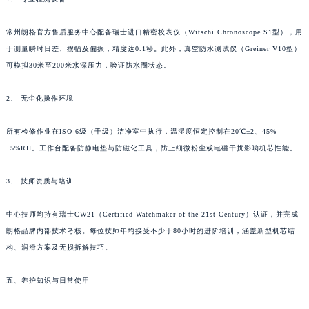
辽宁省铁岭市银州区南马路朗格售后服务中心（需提前预约）
常州朗格官方售后服务中心配备瑞士进口精密校表仪（Witschi Chronoscope S1型），用
辽宁省营口市站前区市府路与渤海大街交叉口朗格售后服务中心（需提前预约）
于测量瞬时日差、摆幅及偏振，精度达0.1秒。此外，真空防水测试仪（Greiner V10型）
辽宁省沈阳市沈河区中街路137号亨得利名表维修授权店1楼朗格售后服务中心（需提前预约）
可模拟30米至200米水深压力，验证防水圈状态。
辽宁省沈阳市沈河区中街路83号亨得利名表维修授权店1楼朗格售后服务中心（需提前预约）
北京市朝阳区建国门外大街甲6号华熙国际中心D座11层1102室朗格售后服务中心（北京总部）（需提前预约）
2、 无尘化操作环境
北京市东城区东长安街1号王府井东方广场W3座6层602室朗格售后服务中心（需提前预约）
河北省保定市竞秀区朝阳北大街北国先天下朗格售后服务中心（需提前预约）
所有检修作业在ISO 6级（千级）洁净室中执行，温湿度恒定控制在20℃±2、45%
±5%RH。工作台配备防静电垫与防磁化工具，防止细微粉尘或电磁干扰影响机芯性能。
内蒙古自治区阿拉善盟市左旗土尔扈特大街朗格售后服务中心（需提前预约）
内蒙古自治区巴彦淖尔市临河区新华街朗格售后服务中心（需提前预约）
3、 技师资质与培训
内蒙古自治区包头市青山区幸福路甲3号王府井百货名表维修朗格售后服务中心（需提前预约）
内蒙古自治区赤峰市红山区哈达街朗格售后服务中心（需提前预约）
中心技师均持有瑞士CW21（Certified Watchmaker of the 21st Century）认证，并完成
内蒙古自治区鄂尔多斯市东胜区伊金霍洛街朗格售后服务中心（需提前预约）
朗格品牌内部技术考核。每位技师年均接受不少于80小时的进阶培训，涵盖新型机芯结
内蒙古自治区呼伦贝尔市海拉尔区中央街朗格售后服务中心（需提前预约）
构、润滑方案及无损拆解技巧。
内蒙古自治区通辽市科尔沁区明仁大街朗格售后服务中心（需提前预约）
五、养护知识与日常使用
内蒙古自治区乌海市海勃湾区人民南路朗格售后服务中心（需提前预约）
内蒙古自治区乌兰察布市集宁区恩和大街朗格售后服务中心（需提前预约）