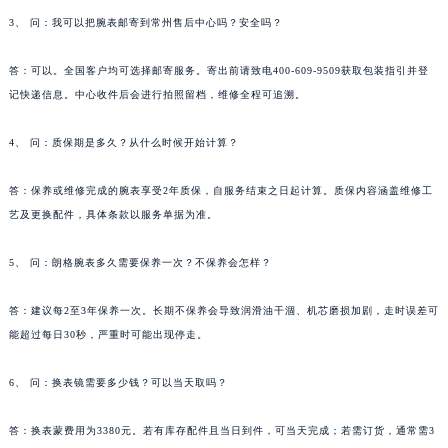
福建省莆田市城厢区霞林街道荔华东大道朗格售后服务中心（需提前预约）
3、 问：我可以把腕表邮寄到常州售后中心吗？安全吗？
福建省三明市三元区东乾二路朗格售后服务中心（需提前预约）
答：可以。全国客户均可选择邮寄服务。寄出前请致电400-609-9509获取包装指引并登
福建省漳州市龙文区步港路朗格售后服务中心（需提前预约）
记快递信息。中心收件后会进行拍照留档，维修全程可追溯。
江苏省常州市新北区龙锦路1590号现代传媒中心5号楼10层1008室朗格售后服务中心（需提前预约）
江苏省淮安市清江浦区淮海北路朗格售后服务中心（需提前预约）
4、 问：质保期是多久？从什么时候开始计算？
江苏省连云港市海州区通灌北路朗格售后服务中心（需提前预约）
江苏省南京市秦淮区中山南路1号南京中心22层22-C1-C3室朗格售后服务中心（需提前预约）
答：保养或维修完成的腕表享受2年质保，自服务结束之日起计算。质保内容涵盖维修工
艺及更换配件，具体条款以服务单据为准。
江苏省宿迁市宿城区西湖路朗格售后服务中心（需提前预约）
江苏省泰州市海陵区永定东路399号置地商务中心东塔（华润万象城）17层1706室朗格售后服务中心（需提前预约）
5、 问：朗格腕表多久需要保养一次？不保养会怎样？
江苏省徐州市鼓楼区淮海东路29号苏宁广场IFC国际金融中心35层3508室朗格售后服务中心（需提前预约）
江苏省盐城市盐都区世纪大道5号盐城金融城写字楼1号楼16层1604室朗格售后服务中心（需提前预约）
答：建议每2至3年保养一次。长期不保养会导致润滑油干涸、机芯磨损加剧，走时误差可
江苏省扬州市邗江区国展路29号星耀天地写字楼1号楼18层1803室朗格售后服务中心（需提前预约）
能超过每日30秒，严重时可能出现停走。
江苏省镇江市京口区中山东路朗格售后服务中心（需提前预约）
6、 问：换表镜需要多少钱？可以当天取吗？
江西省抚州市临川区赣东大道朗格售后服务中心（需提前预约）
江西省赣州市章贡区文清路朗格售后服务中心（需提前预约）
答：换表蒙费用为3380元。若有库存配件且当日到件，可当天完成；若需订货，通常需3
江西省吉安市吉州区井冈山大道朗格售后服务中心（需提前预约）