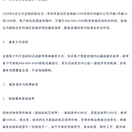
苏州市苏州工业园区星港街199号苏州中心办公楼C座22层08室（需提前预约）
2026年6月正式启用的新址为：常州市新北区龙锦路1590号现代传媒中心写字楼5号楼10
武汉市江汉区解放大道686号世界贸易大厦38层09室（需提前预约）
层1008室。客户前往前需提前预约，可拨打400-609-9509联系客服安排到店时间。该地
南宁市青秀区金湖路59号地王大厦12楼1224室（需提前预约）
址为朗格在常州地区直接管理的服务场所，配备直属技师与标准化作业环境。
合肥市蜀山区潜山路111号万象城华润大厦B座12楼03室（需提前预约）
泉州市丰泽区宝洲路729号浦西万达中心写字楼A座7楼709室（需提前预约）
3、 服务方式说明
青岛市南区山东路6号华润大厦B座22层04室（需提前预约）
烟台市芝罘区胜利路139号万达金融中心A座907室（需提前预约）
全国客户均可选择到店或邮寄两种服务方式。到店客户需提前预约以确保接待效率；邮寄
客户可致电400-609-9509获取包裹指引，寄出后由售后中心统一接收并安排检测。所有
长春市朝阳区西安大路727号中银大厦A座(旺进大厦)18层09室（需提前预约）
服务范围覆盖全国，不设地域限制。
贵阳市南明区都司高架桥路33号亨特国际金融中心14楼14D（需提前预约）
昆明市盘龙区北京路928号同德昆明广场写字楼10层06室（需提前预约）
二、服务项目与收费标准
石家庄市长安区中山东路39号勒泰中心写字楼B座13层07室（需提前预约）
西安市碑林区南关正街88号华侨城长安国际中心E座6楼10室（需提前预约）
1、 朗格腕表基础保养
海口市龙华区金贸东路5号海口华润大厦B座17层1707室（需提前预约）
朗格维修
保养价格表（基础款机芯保养）：基础保养4380元，原装皮表带5360元，换表
唐山市路南区新华东道100号万达广场写字楼A座10层1002室（需提前预约）
蒙3380元。请注意：提供的仅为基础款机芯保养价格，所有价格会根据活动变化，维修
台州市椒江区东海大道1800号腾达中心东1幢20楼2002室（需提前预约）
服务的损坏程度不一价格也不一。由于手表的等级型号、复杂程度、制作工艺、配件材
内蒙古自治区呼和浩特市玉泉区大学西街70号华润万象城写字楼（鄂尔多斯大厦）23层2326室（需提前预约）