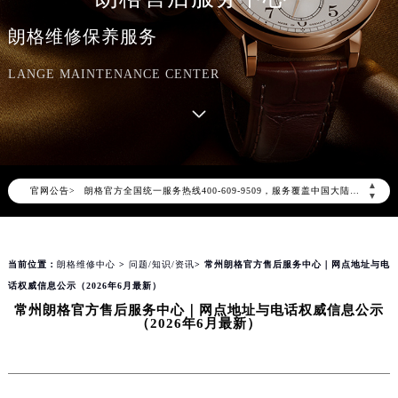
朗格维修保养服务
LANGE MAINTENANCE CENTER
2026年8月朗格中国区售后服务网络优化升级公告
2026年8月朗格全国官方售后客户服务热线：400-609-9509
▲
官网公告>
朗格官方全国统一服务热线400-609-9509，服务覆盖中国大陆、香港、澳门、台湾全部区域（非大陆需加拨“+86”）
▼
2026年8月朗格售后服务中心最新网点地址：
北京市朝阳区建国门外大街甲6号华熙国际中心写字楼D座11层1102室（北京总部）（需提前预约）
当前位置：
朗格维修中心
>
问题/知识/资讯
> 常州朗格官方售后服务中心｜网点地址与电
北京市东城区东长安街1号东方广场写字楼W3座6层602室（需提前预约）
话权威信息公示（2026年6月最新）
天津市和平区赤峰道136号天津国际金融中心写字楼26层2603室（需提前预约）
常州朗格官方售后服务中心｜网点地址与电话权威信息公示
上海市徐汇区虹桥路3号港汇中心写字楼2座37层3705室（需提前预约）
（2026年6月最新）
上海市黄浦区南京东路299号宏伊国际广场写字楼8层806室（需提前预约）
南京市秦淮区中山南路1号（新街口）南京中心写字楼22层C1-1室（需提前预约）
常州市新北区龙锦路1590号现代传媒中心写字楼5号楼10层1008室（需提前预约）