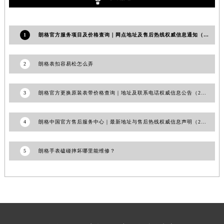
湖南省常德市武陵区人民路朗格售后服务中心（需提前预约）
湖南省郴州市北湖区国庆北路朗格售后服务中心（需提前预约）
1
朗格官方服务项目及价格查询｜网点地址及售后热线权威信息通知（2026年7月最新）
湖南省衡阳市雁峰区解放路朗格售后服务中心（需提前预约）
湖南省怀化市鹤城区迎丰中路朗格售后服务中心（需提前预约）
2
朗格表扣容易松怎么弄
湖南省娄底市娄星区长青街朗格售后服务中心（需提前预约）
湖南省邵阳市双清区东风路朗格售后服务中心（需提前预约）
3
朗格官方更换原装表带价格查询｜地址及联系电话权威信息公告（2026年7月最新）
湖南省湘潭市雨湖区莲城大道朗格售后服务中心（需提前预约）
湖南省益阳市赫山区桃花仑路朗格售后服务中心（需提前预约）
湖南省永州市冷水滩区永州大道与中兴路交叉口朗格售后服务中心（需提前预约）
4
朗格中国官方售后服务中心｜最新地址与售后热线权威信息声明（2026年7月最新）
湖南省岳阳市岳阳楼区东茅岭路朗格售后服务中心（需提前预约）
湖南省张家界市永定区解放路朗格售后服务中心（需提前预约）
5
朗格手表磕碰摔坏哪里能维修？
湖南省长沙市芙蓉区建湘路393号世茂环球金融中心写字楼10层1013室朗格售后服务中心（需提前预约）
湖南省株洲市芦淞区建设南路朗格售后服务中心（需提前预约）
甘肃省白银市白银区北京路朗格售后服务中心（需提前预约）
甘肃省定西市安定区解放路朗格售后服务中心（需提前预约）
甘肃省敦煌市沙州镇阳关中路朗格售后服务中心（需提前预约）