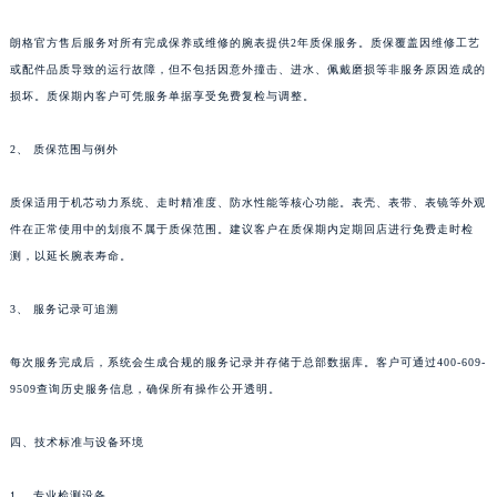
吉林省辽源市龙山区人民大街朗格售后服务中心（需提前预约）
朗格官方售后服务对所有完成保养或维修的腕表提供2年质保服务。质保覆盖因维修工艺
吉林省梅河口市新华街道梅河大街朗格售后服务中心（需提前预约）
或配件品质导致的运行故障，但不包括因意外撞击、进水、佩戴磨损等非服务原因造成的
吉林省四平市铁东区紫气大路与南九经街交汇处朗格售后服务中心（需提前预约）
损坏。质保期内客户可凭服务单据享受免费复检与调整。
吉林省松原市宁江区五环大街朗格售后服务中心（需提前预约）
吉林省通化市东昌区环通乡江南大街朗格售后服务中心（需提前预约）
2、 质保范围与例外
吉林省延边市延吉市解放路朗格售后服务中心（需提前预约）
质保适用于机芯动力系统、走时精准度、防水性能等核心功能。表壳、表带、表镜等外观
辽宁省鞍山市铁东区站前街朗格售后服务中心（需提前预约）
件在正常使用中的划痕不属于质保范围。建议客户在质保期内定期回店进行免费走时检
辽宁省本溪市平山区胜利路朗格售后服务中心（需提前预约）
测，以延长腕表寿命。
辽宁省朝阳市双塔区新华路朗格售后服务中心（需提前预约）
辽宁省丹东市振兴区七经街朗格售后服务中心（需提前预约）
3、 服务记录可追溯
辽宁省抚顺市新抚区东一路朗格售后服务中心（需提前预约）
每次服务完成后，系统会生成合规的服务记录并存储于总部数据库。客户可通过400-609-
辽宁省阜新市海州区解放大街朗格售后服务中心（需提前预约）
9509查询历史服务信息，确保所有操作公开透明。
辽宁省葫芦岛市连山区中央路朗格售后服务中心（需提前预约）
辽宁省锦州市古塔区中央大街朗格售后服务中心（需提前预约）
四、技术标准与设备环境
辽宁省辽阳市白塔区新运大街朗格售后服务中心（需提前预约）
辽宁省盘锦市兴隆台区石油大街朗格售后服务中心（需提前预约）
1、 专业检测设备