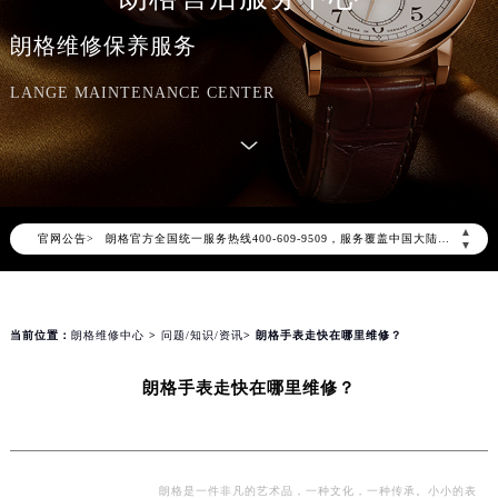
朗格维修保养服务
LANGE MAINTENANCE CENTER
2026年8月朗格中国区售后服务网络优化升级公告
2026年8月朗格全国官方售后客户服务热线：400-609-9509
朗格官方全国统一服务热线400-609-9509，服务覆盖中国大陆、香港、澳门、台湾全部区域（非大陆需加拨“+86”）
▲
官网公告>
2026年8月朗格售后服务中心最新网点地址：
▼
北京市朝阳区建国门外大街甲6号华熙国际中心写字楼D座11层1102室（北京总部）（需提前预约）
北京市东城区东长安街1号东方广场写字楼W3座6层602室（需提前预约）
天津市和平区赤峰道136号天津国际金融中心写字楼26层2603室（需提前预约）
当前位置：
朗格维修中心
>
问题/知识/资讯
> 朗格手表走快在哪里维修？
上海市徐汇区虹桥路3号港汇中心写字楼2座37层3705室（需提前预约）
朗格手表走快在哪里维修？
上海市黄浦区南京东路299号宏伊国际广场写字楼8层806室（需提前预约）
南京市秦淮区中山南路1号（新街口）南京中心写字楼22层C1-1室（需提前预约）
常州市新北区龙锦路1590号现代传媒中心写字楼5号楼10层1008室（需提前预约）
徐州市鼓楼区淮海东路29号苏宁广场IFC国际金融中心写字楼35层3508室（需提前预约）
朗格是一件非凡的艺术品，一种文化，一种传承。小小的表