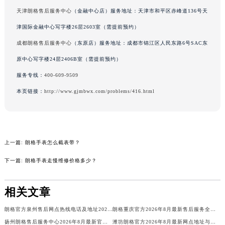
吉林省梅河口市新华街道梅河大街朗格售后服务中心（需提前预约）
天津朗格售后服务中心
（金融中心店）服务地址：天津市和平区赤峰道136号天
吉林省四平市铁东区紫气大路与南九经街交汇处朗格售后服务中心（需提前预约）
津国际金融中心写字楼26层2603室（需提前预约）
吉林省松原市宁江区五环大街朗格售后服务中心（需提前预约）
成都朗格售后服务中心
（东原店）服务地址：成都市锦江区人民东路6号SAC东
吉林省通化市东昌区环通乡江南大街朗格售后服务中心（需提前预约）
原中心写字楼24层2406B室（需提前预约）
吉林省延边市延吉市解放路朗格售后服务中心（需提前预约）
服务专线：
400-609-9509
辽宁省鞍山市铁东区站前街朗格售后服务中心（需提前预约）
本页链接：
http://www.gjmbwx.com/problems/416.html
辽宁省本溪市平山区胜利路朗格售后服务中心（需提前预约）
辽宁省朝阳市双塔区新华路朗格售后服务中心（需提前预约）
辽宁省丹东市振兴区七经街朗格售后服务中心（需提前预约）
辽宁省抚顺市新抚区东一路朗格售后服务中心（需提前预约）
上一篇:
朗格手表怎么截表带？
辽宁省阜新市海州区解放大街朗格售后服务中心（需提前预约）
下一篇:
朗格手表走慢维修价格多少？
辽宁省葫芦岛市连山区中央路朗格售后服务中心（需提前预约）
辽宁省锦州市古塔区中央大街朗格售后服务中心（需提前预约）
相关文章
辽宁省辽阳市白塔区新运大街朗格售后服务中心（需提前预约）
辽宁省盘锦市兴隆台区石油大街朗格售后服务中心（需提前预约）
朗格官方泉州售后网点热线电话及地址2026年8月最新
朗格重庆官方2026年8月最新售后服务全国统一热线与客户服务地址
辽宁省铁岭市银州区南马路朗格售后服务中心（需提前预约）
扬州朗格售后服务中心2026年8月最新官方网点地址与热线电话
潍坊朗格官方2026年8月最新网点地址与热线，客户服务再升级