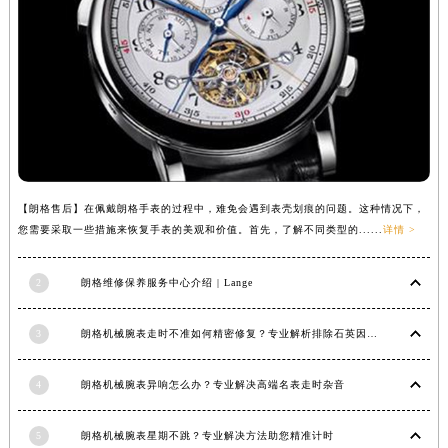
安徽省池州市贵池区长江路朗格售后服务中心（需提前预约）
安徽省滁州市琅琊区南谯北路朗格售后服务中心（需提前预约）
安徽省阜阳市颍州区颍州北路朗格售后服务中心（需提前预约）
安徽省淮北市相山区淮海路朗格售后服务中心（需提前预约）
安徽省淮南市田家庵区国庆中路朗格售后服务中心（需提前预约）
安徽省黄山市屯溪区黄山西路朗格售后服务中心（需提前预约）
安徽省六安市金安区解放中路朗格售后服务中心（需提前预约）
【朗格售后】在佩戴朗格手表的过程中，难免会遇到表壳划痕的问题。这种情况下，
安徽省马鞍山市雨山区湖南西路朗格售后服务中心（需提前预约）
您需要采取一些措施来恢复手表的美观和价值。首先，了解不同类型的......
详情 >
安徽省宿州市埇桥区人民中路朗格售后服务中心（需提前预约）
安徽省铜陵市铜官区石城大道朗格售后服务中心（需提前预约）
2
朗格维修保养服务中心介绍 | Lange
安徽省芜湖市镜湖区中山路步行街朗格售后服务中心（需提前预约）
安徽省宣城市宣州区叠嶂西路朗格售后服务中心（需提前预约）
3
朗格机械腕表走时不准如何精密修复？专业解析排除石英因素
福建省龙岩市新罗区九一南路朗格售后服务中心（需提前预约）
福建省南平市建阳区人民西路朗格售后服务中心（需提前预约）
4
朗格机械腕表异响怎么办？专业解决高端名表走时杂音
福建省宁德市蕉城区天湖东路朗格售后服务中心（需提前预约）
5
朗格机械腕表星期不跳？专业解决方法助您精准计时
福建省莆田市城厢区霞林街道荔华东大道朗格售后服务中心（需提前预约）