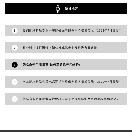
江西省九江市浔阳区浔阳路朗格售后服务中心（需提前预约）
随机推荐
江西省南昌市红谷滩新区红谷中大道998号绿地双子塔（中央广场）A1座办公楼14层1407室朗格售后服务中心（需提前预约）
江西省萍乡市安源区萍安北大道与康庄路交叉口朗格售后服务中心（需提前预约）
江西省上饶市信州区滨江西路朗格售后服务中心（需提前预约）
1
厦门朗格售后专业手表维修保养服务中心权威公示（2026年7月最新）
江西省新余市渝水区北湖西路朗格售后服务中心（需提前预约）
江西省宜春市袁州区中山中路朗格售后服务中心（需提前预约）
2
精粹时计慢行困扰？朗格机械腕表走慢解决方案速递
江西省鹰潭市月湖区胜利东路朗格售后服务中心（需提前预约）
山东省德州市德城区东风中路朗格售后服务中心（需提前预约）
3
朗格自动手表需要(如何正确保养和维护)
山东省东营市东营区济南路朗格售后服务中心（需提前预约）
山东省济南市历下区经十路11111号华润中心写字楼（万象城）15层1508室朗格售后服务中心（需提前预约）
4
南京朗格维修售后电话正规售后保养服务权威公示（2026年7月最新）
山东省济宁市任城区太白楼路朗格售后服务中心（需提前预约）
山东省莱芜市文化南路8号银座商城名表维修一楼名表维修朗格售后服务中心（需提前预约）
5
朗格官方更换原装表带价格查询｜热线和详细网点地址权威信息公告（2026年7月最新）
山东省临沂市兰山区解放路朗格售后服务中心（需提前预约）
山东省日照市东港区烟台路朗格售后服务中心（需提前预约）
山东省泰安市泰山区财源街道泰山大街朗格售后服务中心（需提前预约）
山东省威海市环翠区新威海路89号振华商厦一楼名表维修朗格售后服务中心（需提前预约）