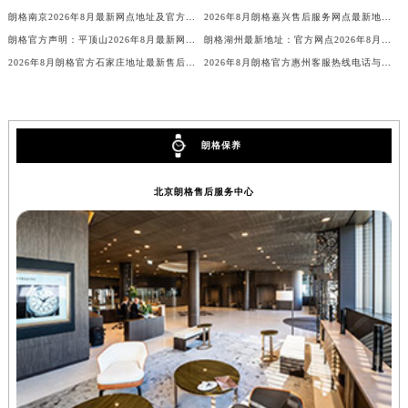
朗格南京2026年8月最新网点地址及官方售后热线客户通知
2026年8月朗格嘉兴售后服务网点最新地址及官方客服电话
辽宁省营口市站前区市府路与渤海大街交叉口朗格售后服务中心（需提前预约）
朗格官方声明：平顶山2026年8月最新网点地址及客户热线电话
朗格湖州最新地址：官方网点2026年8月客户服务热线售后电话公告！
辽宁省沈阳市沈河区中街路137号亨得利名表维修授权店1楼朗格售后服务中心（需提前预约）
2026年8月朗格官方石家庄地址最新售后电话与客户服务网点
2026年8月朗格官方惠州客服热线电话与售后网点地址最新信息通告
辽宁省沈阳市沈河区中街路83号亨得利名表维修授权店1楼朗格售后服务中心（需提前预约）
北京市朝阳区建国门外大街甲6号华熙国际中心D座11层1102室朗格售后服务中心（北京总部）（需提前预约）
北京市东城区东长安街1号王府井东方广场W3座6层602室朗格售后服务中心（需提前预约）
河北省保定市竞秀区朝阳北大街北国先天下朗格售后服务中心（需提前预约）
朗格保养
内蒙古自治区阿拉善盟市左旗土尔扈特大街朗格售后服务中心（需提前预约）
北京朗格售后服务中心
内蒙古自治区巴彦淖尔市临河区新华街朗格售后服务中心（需提前预约）
内蒙古自治区包头市青山区幸福路甲3号王府井百货名表维修朗格售后服务中心（需提前预约）
内蒙古自治区赤峰市红山区哈达街朗格售后服务中心（需提前预约）
内蒙古自治区鄂尔多斯市东胜区伊金霍洛街朗格售后服务中心（需提前预约）
内蒙古自治区呼伦贝尔市海拉尔区中央街朗格售后服务中心（需提前预约）
内蒙古自治区通辽市科尔沁区明仁大街朗格售后服务中心（需提前预约）
内蒙古自治区乌海市海勃湾区人民南路朗格售后服务中心（需提前预约）
内蒙古自治区乌兰察布市集宁区恩和大街朗格售后服务中心（需提前预约）
内蒙古自治区锡林郭勒盟市锡林浩特市光明街与额尔敦路交叉口朗格售后服务中心（需提前预约）