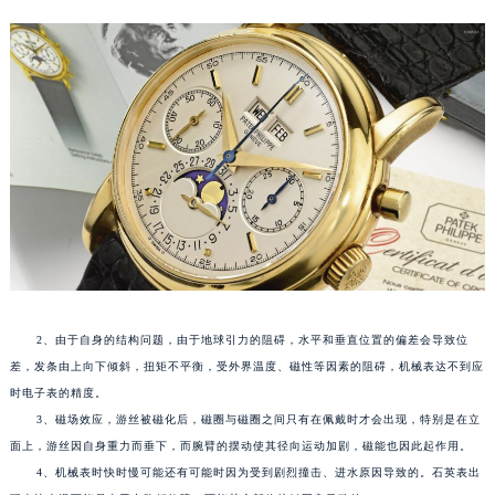
成都市锦江区人民东路6号SAC东原中心写字楼24层2406B室（需提前预约）
重庆市江北区观音桥步行街2号融恒时代广场写字楼9层902室（需提前预约）
长沙市芙蓉区定王台街道建湘路393号世茂环球金融中心写字楼（芙蓉广场）10层13室（需提前预约）
郑州市二七区铭功路10号华润大厦写字楼29层2905室（需提前预约）
太原市迎泽区解放路15号亨得利名表服务中心（品牌授权店）3层整层（需提前预约）
沈阳市沈河区中街路137号亨得利名表服务中心（品牌授权店）1层整层（需提前预约）
沈阳市沈河区中街路83号亨得利名表服务中心（品牌授权店）1层整层（需提前预约）
乌鲁木齐市天山区红山路26号时代广场（CCMALL）C座17层17-B（需提前预约）
温州市鹿城区锦绣路1067号置信广场10层1015室（需提前预约）
哈尔滨市道里区友谊西路600号富力中心T2座写字楼29层03室（需提前预约）
大连市中山区人民路15号国际金融大厦7层G室（需提前预约）
2、由于自身的结构问题，由于地球引力的阻碍，水平和垂直位置的偏差会导致位
佛山市禅城区季华五路57号万科金融中心C座12层1205室（需提前预约）
差，发条由上向下倾斜，扭矩不平衡，受外界温度、磁性等因素的阻碍，机械表达不到应
东莞市东城街道鸿福东路1号民盈国贸中心T1写字楼9层907室（需提前预约）
时电子表的精度。
3、磁场效应，游丝被磁化后，磁圈与磁圈之间只有在佩戴时才会出现，特别是在立
无锡市梁溪区人民中路139号恒隆广场写字楼1座11层1104室（需提前预约）
面上，游丝因自身重力而垂下，而腕臂的摆动使其径向运动加剧，磁能也因此起作用。
南通市崇川区工农路57号圆融广场写字楼16层1603室（需提前预约）
4、机械表时快时慢可能还有可能时因为受到剧烈撞击、进水原因导致的。石英表出
苏州市苏州工业园区星港街199号苏州中心办公楼C座22层08室（需提前预约）