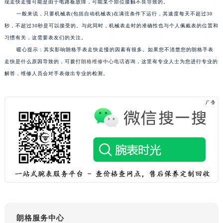
现走快走慢可能是由于电路板故障，可能某个部位接触不良导致的。
武汉市江汉区解放大道686号世界贸易大厦38层09室（需提前预约）
一般来说，只要机械表(包括自动机械表)在满弦条件下运行，其速度每天不超过30
南宁市青秀区金湖路59号地王大厦12楼1224室（需提前预约）
秒，不超过30秒是可以接受的。与此同时，机械表走时的准确性也与个人佩戴表的位置和
合肥市蜀山区潜山路111号万象城华润大厦B座12楼03室（需提前预约）
习惯有关，这需要表友们的关注。
暖心提示：其实影响朗格手表走快走慢的因素有很多。如果您不清楚您的朗格手表
泉州市丰泽区宝洲路729号浦西万达中心写字楼A座7楼709室（需提前预约）
走快是什么原因导致的，可拨打
朗格维修中心电话
咨询，这里有专业人士为您进行专业的
青岛市南区山东路6号华润大厦B座22层04室（需提前预约）
解答，维修人员会对手表做出专业的检测。
烟台市芝罘区胜利路139号万达金融中心A座907室（需提前预约）
长春市朝阳区西安大路727号中银大厦A座(旺进大厦)18层09室（需提前预约）
贵阳市南明区都司高架桥路33号亨特国际金融中心14楼14D（需提前预约）
昆明市盘龙区北京路928号同德昆明广场写字楼10层06室（需提前预约）
石家庄市长安区中山东路39号勒泰中心写字楼B座13层07室（需提前预约）
西安市碑林区南关正街88号华侨城长安国际中心E座6楼10室（需提前预约）
海口市龙华区金贸东路5号海口华润大厦B座17层1707室（需提前预约）
唐山市路南区新华东道100号万达广场写字楼A座10层1002室（需提前预约）
台州市椒江区东海大道1800号腾达中心东1幢20楼2002室（需提前预约）
内蒙古自治区呼和浩特市玉泉区大学西街70号华润万象城写字楼（鄂尔多斯大厦）23层2326室（需提前预约）
朗格服务中心
甘肃省兰州市七里河区西津西路16号兰州中心写字楼21层2102室（需提前预约）