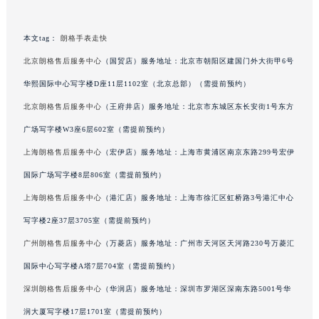
重庆市解放碑渝中区民权路28号英利国际金融中心写字楼20层01室（需提前预约）
黑龙江省大庆市萨尔图区会战大街朗格售后服务中心（需提前预约）
本文tag：
朗格手表走快
黑龙江省鹤岗市向阳区红军路朗格售后服务中心（需提前预约）
北京朗格售后服务中心
（国贸店）服务地址：北京市朝阳区建国门外大街甲6号
黑龙江省黑河市爱辉区中央街朗格售后服务中心（需提前预约）
华熙国际中心写字楼D座11层1102室（北京总部）（需提前预约）
黑龙江省鸡西市鸡冠区红军路朗格售后服务中心（需提前预约）
北京朗格售后服务中心
（王府井店）服务地址：北京市东城区东长安街1号东方
黑龙江省佳木斯市向阳区长安路朗格售后服务中心（需提前预约）
广场写字楼W3座6层602室（需提前预约）
黑龙江省牡丹江市东安区太平路朗格售后服务中心（需提前预约）
上海朗格售后服务中心
（宏伊店）服务地址：上海市黄浦区南京东路299号宏伊
黑龙江省七台河市桃山区大同街朗格售后服务中心（需提前预约）
黑龙江省齐齐哈尔市龙沙区龙华路朗格售后服务中心（需提前预约）
国际广场写字楼8层806室（需提前预约）
黑龙江省双鸭山市尖山区新兴大街朗格售后服务中心（需提前预约）
上海朗格售后服务中心
（港汇店）服务地址：上海市徐汇区虹桥路3号港汇中心
黑龙江省绥化市北林区新华街与康庄路交叉口朗格售后服务中心（需提前预约）
写字楼2座37层3705室（需提前预约）
黑龙江省伊春市伊美区通河路朗格售后服务中心（需提前预约）
广州朗格售后服务中心
（万菱店）服务地址：广州市天河区天河路230号万菱汇
吉林省白城市洮北区明仁南街朗格售后服务中心（需提前预约）
国际中心写字楼A塔7层704室（需提前预约）
吉林省白山市浑江区浑江大街朗格售后服务中心（需提前预约）
深圳朗格售后服务中心
（华润店）服务地址：深圳市罗湖区深南东路5001号华
吉林省吉林市船营区河南街朗格售后服务中心（需提前预约）
润大厦写字楼17层1701室（需提前预约）
吉林省辽源市龙山区人民大街朗格售后服务中心（需提前预约）