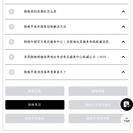
福建省三明市三元区东乾二路朗格售后服务中心（需提前预约）
6
朗格表扣容易松怎么弄
福建省漳州市龙文区步港路朗格售后服务中心（需提前预约）
江苏省常州市新北区龙锦路1590号现代传媒中心5号楼10层1008室朗格售后服务中心（需提前预约）
7
朗格手表外观有划痕解决方法
江苏省淮安市清江浦区淮海北路朗格售后服务中心（需提前预约）
江苏省连云港市海州区通灌北路朗格售后服务中心（需提前预约）
8
朗格中国官方售后服务中心｜全新地址及服务热线权威信息声明（2026年6月最新）
江苏省南京市秦淮区中山南路1号南京中心22层22-C1-C3室朗格售后服务中心（需提前预约）
江苏省宿迁市宿城区西湖路朗格售后服务中心（需提前预约）
9
东莞朗格维修保养地址专业售后服务中心权威公示（2026年7月最新）
江苏省泰州市海陵区永定东路399号置地商务中心东塔（华润万象城）17层1706室朗格售后服务中心（需提前预约）
10
朗格手表清洗保养需要多久？
江苏省徐州市鼓楼区淮海东路29号苏宁广场IFC国际金融中心35层3508室朗格售后服务中心（需提前预约）
江苏省盐城市盐都区世纪大道5号盐城金融城写字楼1号楼16层1604室朗格售后服务中心（需提前预约）
江苏省扬州市邗江区国展路29号星耀天地写字楼1号楼18层1803室朗格售后服务中心（需提前预约）
朗格走慢
朗格维修
江苏省镇江市京口区中山东路朗格售后服务中心（需提前预约）

朗格售后
朗格手表使用误区
江西省抚州市临川区赣东大道朗格售后服务中心（需提前预约）
江西省赣州市章贡区文清路朗格售后服务中心（需提前预约）

朗格手表表蒙
朗格手表防水圈
江西省吉安市吉州区井冈山大道朗格售后服务中心（需提前预约）
江西省景德镇市珠山区珠山中路朗格售后服务中心（需提前预约）