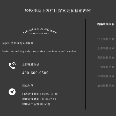
山东省潍坊市奎文区东风东街朗格售后服务中心（需提前预约）
轻轻滑动下方栏目探索更多精彩内容
山东省枣庄市滕州市北辛路与善国路交叉口朗格售后服务中心（需提前预约）
山东省淄博市张店区金晶大道朗格售后服务中心（需提前预约）
朗格中国区服
上海市黄浦区南京东路299号宏伊国际广场写字楼8层806室朗格售后服务中心（需提前预约）
上海市徐汇区虹桥路3号港汇中心2座37层3705室朗格售后服务中心（需提前预约）
北京朗格维修
浙江省杭州市上城区钱江路1366号华润大厦A座5层503-5室朗格售后服务中心（需提前预约）
坚持只做机械贵金属腕表
上海朗格维修
浙江省湖州市吴兴区劳动路朗格售后服务中心（需提前预约）
Insist on making only mechanical precious metal watches
浙江省嘉兴市南湖区广益路705号嘉兴世界贸易中心A座13层1304室朗格售后服务中心（需提前预约）
天津朗格维修
浙江省金华市金东区东市南街777号金华万达广场4号楼22楼2209室朗格售后服务中心（需提前预约）

总部服务热线
广州朗格维修
浙江省丽水市莲都区解放街朗格售后服务中心（需提前预约）
400-609-9509
深圳朗格维修
浙江省宁波市江北区大闸南路500号来福士广场办公楼20层2009室朗格售后服务中心（需提前预约）
浙江省衢州市柯城区上街朗格售后服务中心（需提前预约）
成都朗格维修
营业时间：

浙江省绍兴市越城区胜利东路379号世茂天际中心写字楼8层805室朗格售后服务中心（需提前预约）
门店营业时间：09:00-19:30
客服在线时间：8:00-22:00
浙江省舟山市定海区解放东路朗格售后服务中心（需提前预约）
客服及门店节假日不休
澳门特别行政区大堂区议事亭前地（新马路）朗格售后服务中心（需提前预约）
澳门特别行政区风顺堂区南湾大马路朗格售后服务中心（需提前预约）