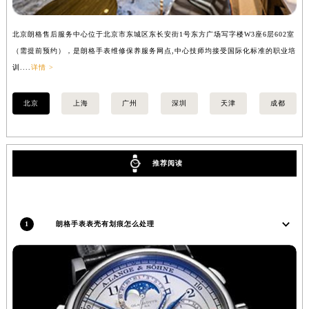
内蒙古自治区兴安盟市乌兰浩特市兴安大街朗格售后服务中心（需提前预约）
山西省大同市平城区迎宾街朗格售后服务中心（需提前预约）
北京朗格售后服务中心位于北京市东城区东长安街1号东方广场写字楼W3座6层602室
上
（需提前预约），是朗格手表维修保养服务网点,中心技师均接受国际化标准的职业培
（
山西省晋城市城区黄华街朗格售后服务中心（需提前预约）
训....
详情 >
训..
山西省晋中市榆次区顺城街朗格售后服务中心（需提前预约）
山西省临汾市尧都区解放路朗格售后服务中心（需提前预约）
北京
上海
广州
深圳
天津
成都
山西省吕梁市离石区永宁中路与建设街交叉口朗格售后服务中心（需提前预约）
山西省朔州市朔城区怡西路与鄯阳西街交汇处朗格售后服务中心（需提前预约）
山西省忻州市忻府区和平东街与七一南路交叉口朗格售后服务中心（需提前预约）
推荐阅读
山西省阳泉市郊区平阳东街与新城大道交叉口朗格售后服务中心（需提前预约）
山西省运城市盐湖区河东街朗格售后服务中心（需提前预约）
山西省长治市潞州区英雄中路朗格售后服务中心（需提前预约）
1
朗格手表表壳有划痕怎么处理
山西省太原市迎泽区迎泽街道解放路15号亨得利名表维修授权店3楼朗格售后服务中心（需提前预约）
天津市和平区赤峰道136号天津国际金融中心26层2603室朗格售后服务中心（需提前预约）
安徽省安庆市迎江区人民路朗格售后服务中心（需提前预约）
安徽省蚌埠市蚌山区淮河路朗格售后服务中心（需提前预约）
安徽省亳州市谯城区魏武大道朗格售后服务中心（需提前预约）