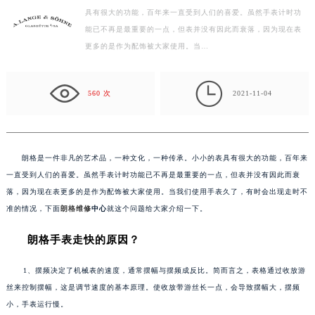
具有很大的功能，百年来一直受到人们的喜爱。虽然手表计时功
扬州市邗江区国展路29号星耀天地写字楼1号楼18层1803室（需提前预约）
能已不再是最重要的一点，但表并没有因此而衰落，因为现在表
盐城市盐都区世纪大道5号盐城金融城写字楼1号楼16层1604室（需提前预约）
更多的是作为配饰被大家使用。当…
泰州市海陵区永定东路399号置地商务中心东塔写字楼（华润万象城）17层1706室（需提前预约）
宁波市江北区大闸南路500号来福士广场办公楼20层2009室（需提前预约）

杭州市上城区钱江路1366号华润大厦写字楼A座5层503-5室（需提前预约）
560 次
2021-11-04
金华市金东区东市南街777号金华万达广场写字楼4号楼22层2209室（需提前预约）
绍兴市越城区胜利东路379号世茂天际中心写字楼8层805室（需提前预约）
嘉兴市南湖区广益路705号嘉兴世界贸易中心写字楼A座13层1304室（需提前预约）
朗格是一件非凡的艺术品，一种文化，一种传承。小小的表具有很大的功能，百年来
南昌市红谷滩新区红谷中大道998号绿地双子塔（中央广场）A1座办公楼14层07室（需提前预约）
一直受到人们的喜爱。虽然手表计时功能已不再是最重要的一点，但表并没有因此而衰
济南市历下区经十路11111号华润中心写字楼（万象城）15层1508室（需提前预约）
落，因为现在表更多的是作为配饰被大家使用。当我们使用手表久了，有时会出现走时不
准的情况，下面
朗格维修
中心
就这个问题给大家介绍一下。
广州市天河区天河路230号万菱汇国际中心写字楼A塔7层704室（需提前预约）
广州市越秀区环市东路371-375号世界贸易中心大厦南塔写字楼15层07室（需提前预约）
朗格手表走快的原因？
深圳市罗湖区深南东路5001号华润大厦写字楼17层1701室（需提前预约）
惠州市惠城区江北文昌一路7号华贸大厦写字楼1座30层05室（需提前预约）
1、摆频决定了机械表的速度，通常摆幅与摆频成反比。简而言之，表格通过收放游
丝来控制摆幅，这是调节速度的基本原理。使收放带游丝长一点，会导致摆幅大，摆频
厦门市思明区湖滨东路95号华润大厦写字楼B座11层1104室（需提前预约）
小，手表运行慢。
福州市鼓楼区五四路128-1号恒力城写字楼15层03室（需提前预约）