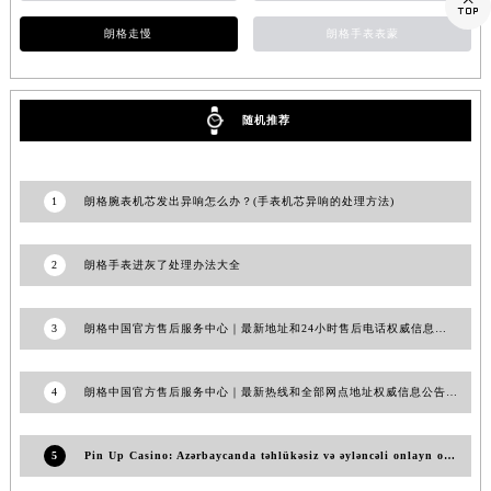

江西省吉安市吉州区井冈山大道朗格售后服务中心（需提前预约）
江西省景德镇市珠山区珠山中路朗格售后服务中心（需提前预约）
朗格走慢
朗格手表表蒙
江西省九江市浔阳区浔阳路朗格售后服务中心（需提前预约）
江西省南昌市红谷滩新区红谷中大道998号绿地双子塔（中央广场）A1座办公楼14层1407室朗格售后服务中心（需提前预约）
随机推荐
江西省萍乡市安源区萍安北大道与康庄路交叉口朗格售后服务中心（需提前预约）
江西省上饶市信州区滨江西路朗格售后服务中心（需提前预约）
江西省新余市渝水区北湖西路朗格售后服务中心（需提前预约）
1
朗格腕表机芯发出异响怎么办？(手表机芯异响的处理方法)
江西省宜春市袁州区中山中路朗格售后服务中心（需提前预约）
江西省鹰潭市月湖区胜利东路朗格售后服务中心（需提前预约）
2
朗格手表进灰了处理办法大全
山东省德州市德城区东风中路朗格售后服务中心（需提前预约）
山东省东营市东营区济南路朗格售后服务中心（需提前预约）
3
朗格中国官方售后服务中心｜最新地址和24小时售后电话权威信息通告（2026年7月最新）
山东省济南市历下区经十路11111号华润中心写字楼（万象城）15层1508室朗格售后服务中心（需提前预约）
山东省济宁市任城区太白楼路朗格售后服务中心（需提前预约）
4
朗格中国官方售后服务中心｜最新热线和全部网点地址权威信息公告（2026年6月最新）
山东省莱芜市文化南路8号银座商城名表维修一楼名表维修朗格售后服务中心（需提前预约）
山东省临沂市兰山区解放路朗格售后服务中心（需提前预约）
5
Pin Up Casino: Azərbaycanda təhlükəsiz və əyləncəli onlayn oyunlar üçün praktik bələdçi
山东省日照市东港区烟台路朗格售后服务中心（需提前预约）