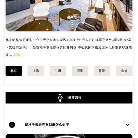
内蒙古自治区乌兰察布市集宁区恩和大街朗格售后服务中心（需提前预约）
内蒙古自治区锡林郭勒盟市锡林浩特市光明街与额尔敦路交叉口朗格售后服务中心（需提前预约）
内蒙古自治区兴安盟市乌兰浩特市兴安大街朗格售后服务中心（需提前预约）
山西省大同市平城区迎宾街朗格售后服务中心（需提前预约）
山西省晋城市城区黄华街朗格售后服务中心（需提前预约）
北京朗格售后服务中心位于北京市东城区东长安街1号东方广场写字楼W3座6层602室
上
山西省晋中市榆次区顺城街朗格售后服务中心（需提前预约）
（需提前预约），是朗格手表维修保养服务网点,中心技师均接受国际化标准的职业培
（
山西省临汾市尧都区解放路朗格售后服务中心（需提前预约）
训....
详情 >
训..
山西省吕梁市离石区永宁中路与建设街交叉口朗格售后服务中心（需提前预约）
山西省朔州市朔城区怡西路与鄯阳西街交汇处朗格售后服务中心（需提前预约）
北京
上海
广州
深圳
天津
成都
山西省忻州市忻府区和平东街与七一南路交叉口朗格售后服务中心（需提前预约）
山西省阳泉市郊区平阳东街与新城大道交叉口朗格售后服务中心（需提前预约）
山西省运城市盐湖区河东街朗格售后服务中心（需提前预约）
推荐阅读
山西省长治市潞州区英雄中路朗格售后服务中心（需提前预约）
山西省太原市迎泽区迎泽街道解放路15号亨得利名表维修授权店3楼朗格售后服务中心（需提前预约）
天津市和平区赤峰道136号天津国际金融中心26层2603室朗格售后服务中心（需提前预约）
1
朗格手表表壳有划痕怎么处理
安徽省安庆市迎江区人民路朗格售后服务中心（需提前预约）