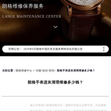
朗格维修保养服务
LANGE MAINTENANCE CENTER
2026年8月朗格中国区售后服务网络优化升级公告
▲
官网公告>
2026年8月朗格全国官方售后客户服务热线：400-609-9509
▼
朗格官方全国统一服务热线400-609-9509，服务覆盖中国大陆、香港、澳门、台湾全部区域（非大陆需加拨“+86”）
2026年8月朗格售后服务中心最新网点地址：
北京市朝阳区建国门外大街甲6号华熙国际中心写字楼D座11层1102室（北京总部）（需提前预约）
当前位置：
朗格维修中心
>
问题/知识/资讯
> 朗格手表进灰清理维修多少钱？
北京市东城区东长安街1号东方广场写字楼W3座6层602室（需提前预约）
朗格手表进灰清理维修多少钱？
天津市和平区赤峰道136号天津国际金融中心写字楼26层2603室（需提前预约）
上海市徐汇区虹桥路3号港汇中心写字楼2座37层3705室（需提前预约）
上海市黄浦区南京东路299号宏伊国际广场写字楼8层806室（需提前预约）
南京市秦淮区中山南路1号（新街口）南京中心写字楼22层C1-1室（需提前预约）
瑞士手表做工精细价格不菲，朗格作为瑞士品牌手表，不仅拥有