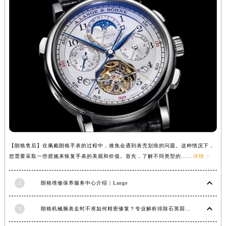
安徽省蚌埠市蚌山区淮河路朗格售后服务中心（需提前预约）
安徽省亳州市谯城区魏武大道朗格售后服务中心（需提前预约）
安徽省池州市贵池区长江路朗格售后服务中心（需提前预约）
安徽省滁州市琅琊区南谯北路朗格售后服务中心（需提前预约）
安徽省阜阳市颍州区颍州北路朗格售后服务中心（需提前预约）
安徽省淮北市相山区淮海路朗格售后服务中心（需提前预约）
安徽省淮南市田家庵区国庆中路朗格售后服务中心（需提前预约）
安徽省黄山市屯溪区黄山西路朗格售后服务中心（需提前预约）
安徽省六安市金安区解放中路朗格售后服务中心（需提前预约）
安徽省马鞍山市雨山区湖南西路朗格售后服务中心（需提前预约）
安徽省宿州市埇桥区人民中路朗格售后服务中心（需提前预约）
【朗格售后】在佩戴朗格手表的过程中，难免会遇到表壳划痕的问题。这种情况下，
您需要采取一些措施来恢复手表的美观和价值。首先，了解不同类型的......
详情 >
安徽省铜陵市铜官区石城大道朗格售后服务中心（需提前预约）
安徽省芜湖市镜湖区中山路步行街朗格售后服务中心（需提前预约）
2
朗格维修保养服务中心介绍 | Lange
安徽省宣城市宣州区叠嶂西路朗格售后服务中心（需提前预约）
福建省龙岩市新罗区九一南路朗格售后服务中心（需提前预约）
3
朗格机械腕表走时不准如何精密修复？专业解析排除石英因素
福建省南平市建阳区人民西路朗格售后服务中心（需提前预约）