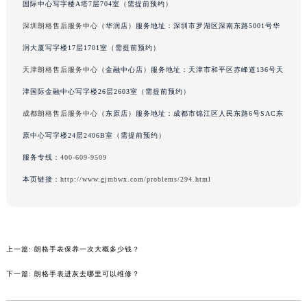
吉林省吉林市船营区河南街朗格售后服务中心（需提前预约）
国际中心写字楼A塔7层704室（需提前预约）
吉林省辽源市龙山区人民大街朗格售后服务中心（需提前预约）
深圳朗格售后服务中心
（华润店）服务地址：深圳市罗湖区深南东路5001号华
吉林省梅河口市新华街道梅河大街朗格售后服务中心（需提前预约）
润大厦写字楼17层1701室（需提前预约）
吉林省四平市铁东区紫气大路与南九经街交汇处朗格售后服务中心（需提前预约）
天津朗格售后服务中心
（金融中心店）服务地址：天津市和平区赤峰道136号天
吉林省松原市宁江区五环大街朗格售后服务中心（需提前预约）
津国际金融中心写字楼26层2603室（需提前预约）
吉林省通化市东昌区环通乡江南大街朗格售后服务中心（需提前预约）
成都朗格售后服务中心
（东原店）服务地址：成都市锦江区人民东路6号SAC东
吉林省延边市延吉市解放路朗格售后服务中心（需提前预约）
原中心写字楼24层2406B室（需提前预约）
辽宁省鞍山市铁东区站前街朗格售后服务中心（需提前预约）
辽宁省本溪市平山区胜利路朗格售后服务中心（需提前预约）
服务专线：
400-609-9509
辽宁省朝阳市双塔区新华路朗格售后服务中心（需提前预约）
本页链接：
http://www.gjmbwx.com/problems/294.html
辽宁省丹东市振兴区七经街朗格售后服务中心（需提前预约）
辽宁省抚顺市新抚区东一路朗格售后服务中心（需提前预约）
辽宁省阜新市海州区解放大街朗格售后服务中心（需提前预约）
上一篇:
朗格手表保养一次大概多少钱？
辽宁省葫芦岛市连山区中央路朗格售后服务中心（需提前预约）
辽宁省锦州市古塔区中央大街朗格售后服务中心（需提前预约）
下一篇:
朗格手表进灰去哪里可以维修？
辽宁省辽阳市白塔区新运大街朗格售后服务中心（需提前预约）