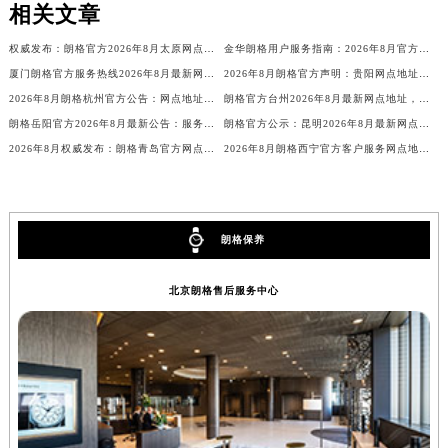
辽宁省盘锦市兴隆台区石油大街朗格售后服务中心（需提前预约）
相关文章
辽宁省铁岭市银州区南马路朗格售后服务中心（需提前预约）
权威发布：朗格官方2026年8月太原网点地址与售后服务电话
金华朗格用户服务指南：2026年8月官方网点地址及售后电话
辽宁省营口市站前区市府路与渤海大街交叉口朗格售后服务中心（需提前预约）
厦门朗格官方服务热线2026年8月最新网点地址信息公告
2026年8月朗格官方声明：贵阳网点地址与全国统一售后电话
辽宁省沈阳市沈河区中街路137号亨得利名表维修授权店1楼朗格售后服务中心（需提前预约）
2026年8月朗格杭州官方公告：网点地址、客服热线及售后服务信息
朗格官方台州2026年8月最新网点地址，附客户服务热线电话及售后支持范围
辽宁省沈阳市沈河区中街路83号亨得利名表维修授权店1楼朗格售后服务中心（需提前预约）
朗格岳阳官方2026年8月最新公告：服务网点地址与售后客服热线电话
朗格官方公示：昆明2026年8月最新网点地址及售后热线信息
北京市朝阳区建国门外大街甲6号华熙国际中心D座11层1102室朗格售后服务中心（北京总部）（需提前预约）
2026年8月权威发布：朗格青岛官方网点地址及客户售后热线汇总
2026年8月朗格西宁官方客户服务网点地址与电话公告
北京市东城区东长安街1号王府井东方广场W3座6层602室朗格售后服务中心（需提前预约）
河北省保定市竞秀区朝阳北大街北国先天下朗格售后服务中心（需提前预约）
内蒙古自治区阿拉善盟市左旗土尔扈特大街朗格售后服务中心（需提前预约）
朗格保养
内蒙古自治区巴彦淖尔市临河区新华街朗格售后服务中心（需提前预约）
内蒙古自治区包头市青山区幸福路甲3号王府井百货名表维修朗格售后服务中心（需提前预约）
北京朗格售后服务中心
内蒙古自治区赤峰市红山区哈达街朗格售后服务中心（需提前预约）
内蒙古自治区鄂尔多斯市东胜区伊金霍洛街朗格售后服务中心（需提前预约）
内蒙古自治区呼伦贝尔市海拉尔区中央街朗格售后服务中心（需提前预约）
内蒙古自治区通辽市科尔沁区明仁大街朗格售后服务中心（需提前预约）
内蒙古自治区乌海市海勃湾区人民南路朗格售后服务中心（需提前预约）