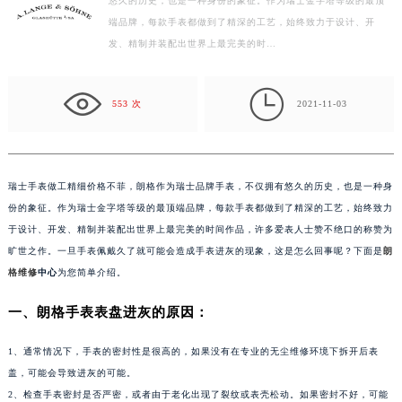
悠久的历史，也是一种身份的象征。作为瑞士金字塔等级的最顶
常州市新北区龙锦路1590号现代传媒中心写字楼5号楼10层1008室（需提前预约）
端品牌，每款手表都做到了精深的工艺，始终致力于设计、开
徐州市鼓楼区淮海东路29号苏宁广场IFC国际金融中心写字楼35层3508室（需提前预约）
发、精制并装配出世界上最完美的时…
扬州市邗江区国展路29号星耀天地写字楼1号楼18层1803室（需提前预约）
盐城市盐都区世纪大道5号盐城金融城写字楼1号楼16层1604室（需提前预约）

泰州市海陵区永定东路399号置地商务中心东塔写字楼（华润万象城）17层1706室（需提前预约）
553 次
2021-11-03
宁波市江北区大闸南路500号来福士广场办公楼20层2009室（需提前预约）
杭州市上城区钱江路1366号华润大厦写字楼A座5层503-5室（需提前预约）
金华市金东区东市南街777号金华万达广场写字楼4号楼22层2209室（需提前预约）
瑞士手表做工精细价格不菲，朗格作为瑞士品牌手表，不仅拥有悠久的历史，也是一种身
绍兴市越城区胜利东路379号世茂天际中心写字楼8层805室（需提前预约）
份的象征。作为瑞士金字塔等级的最顶端品牌，每款手表都做到了精深的工艺，始终致力
嘉兴市南湖区广益路705号嘉兴世界贸易中心写字楼A座13层1304室（需提前预约）
于设计、开发、精制并装配出世界上最完美的时间作品，许多爱表人士赞不绝口的称赞为
旷世之作。一旦手表佩戴久了就可能会造成手表进灰的现象，这是怎么回事呢？下面是
朗
南昌市红谷滩新区红谷中大道998号绿地双子塔（中央广场）A1座办公楼14层07室（需提前预约）
格维修
中心
为您简单介绍。
济南市历下区经十路11111号华润中心写字楼（万象城）15层1508室（需提前预约）
广州市天河区天河路230号万菱汇国际中心写字楼A塔7层704室（需提前预约）
一、朗格手表表盘进灰的原因：
广州市越秀区环市东路371-375号世界贸易中心大厦南塔写字楼15层07室（需提前预约）
1、通常情况下，手表的密封性是很高的，如果没有在专业的无尘维修环境下拆开后表
深圳市罗湖区深南东路5001号华润大厦写字楼17层1701室（需提前预约）
盖，可能会导致进灰的可能。
惠州市惠城区江北文昌一路7号华贸大厦写字楼1座30层05室（需提前预约）