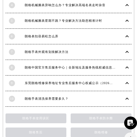
福建省宁德市蕉城区天湖东路朗格售后服务中心（需提前预约）
4
朗格机械腕表异响怎么办？专业解决高端名表走时杂音
福建省莆田市城厢区霞林街道荔华东大道朗格售后服务中心（需提前预约）
福建省三明市三元区东乾二路朗格售后服务中心（需提前预约）
5
朗格机械腕表星期不跳？专业解决方法助您精准计时
福建省漳州市龙文区步港路朗格售后服务中心（需提前预约）
江苏省常州市新北区龙锦路1590号现代传媒中心5号楼10层1008室朗格售后服务中心（需提前预约）
6
朗格表扣容易松怎么弄
江苏省淮安市清江浦区淮海北路朗格售后服务中心（需提前预约）
7
朗格手表外观有划痕解决方法
江苏省连云港市海州区通灌北路朗格售后服务中心（需提前预约）
江苏省南京市秦淮区中山南路1号南京中心22层22-C1-C3室朗格售后服务中心（需提前预约）
8
朗格中国官方售后服务中心｜全新地址及服务热线权威信息声明（2026年6月最新）
江苏省宿迁市宿城区西湖路朗格售后服务中心（需提前预约）
江苏省泰州市海陵区永定东路399号置地商务中心东塔（华润万象城）17层1706室朗格售后服务中心（需提前预约）
9
东莞朗格维修保养地址专业售后服务中心权威公示（2026年7月最新）
江苏省徐州市鼓楼区淮海东路29号苏宁广场IFC国际金融中心35层3508室朗格售后服务中心（需提前预约）
江苏省盐城市盐都区世纪大道5号盐城金融城写字楼1号楼16层1604室朗格售后服务中心（需提前预约）
10
朗格手表清洗保养需要多久？
江苏省扬州市邗江区国展路29号星耀天地写字楼1号楼18层1803室朗格售后服务中心（需提前预约）
江苏省镇江市京口区中山东路朗格售后服务中心（需提前预约）

朗格手表使用误区
朗格手表防水圈
江西省抚州市临川区赣东大道朗格售后服务中心（需提前预约）
江西省赣州市章贡区文清路朗格售后服务中心（需提前预约）
朗格售后
朗格维修