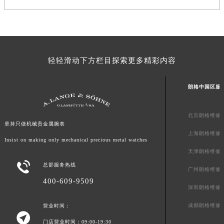
山东省泰安市泰山区财源街道泰山大街朗格售后服务中心（需提前预约）
山东省威海市环翠区新威海路89号振华商厦一楼名表维修朗格售后服务中心（需提前预约）
山东省潍坊市奎文区东风东街朗格售后服务中心（需提前预约）
山东省枣庄市滕州市北辛路与善国路交叉口朗格售后服务中心（需提前预约）
山东省淄博市张店区金晶大道朗格售后服务中心（需提前预约）
轻轻滑动下方栏目探索更多精彩内容
上海市黄浦区南京东路299号宏伊国际广场写字楼8层806室朗格售后服务中心（需提前预约）
上海市徐汇区虹桥路3号港汇中心2座37层3705室朗格售后服务中心（需提前预约）
朗格中国区服
浙江省杭州市上城区钱江路1366号华润大厦A座5层503-5室朗格售后服务中心（需提前预约）
浙江省湖州市吴兴区劳动路朗格售后服务中心（需提前预约）
北京朗格维修
坚持只做机械贵金属腕表
浙江省嘉兴市南湖区广益路705号嘉兴世界贸易中心A座13层1304室朗格售后服务中心（需提前预约）
上海朗格维修
Insist on making only mechanical precious metal watches
浙江省金华市金东区东市南街777号金华万达广场4号楼22楼2209室朗格售后服务中心（需提前预约）
天津朗格维修
浙江省丽水市莲都区解放街朗格售后服务中心（需提前预约）

总部服务热线
浙江省宁波市江北区大闸南路500号来福士广场办公楼20层2009室朗格售后服务中心（需提前预约）
广州朗格维修
400-609-9509
浙江省衢州市柯城区上街朗格售后服务中心（需提前预约）
深圳朗格维修
浙江省绍兴市越城区胜利东路379号世茂天际中心写字楼8层805室朗格售后服务中心（需提前预约）
成都朗格维修
营业时间：
浙江省舟山市定海区解放东路朗格售后服务中心（需提前预约）