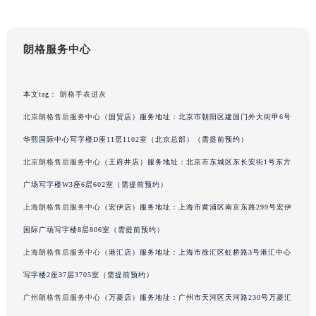
内蒙古自治区呼和浩特市玉泉区大学西街70号华润万象城写字楼（鄂尔多斯大厦）23层2326室（需提前预约）
甘肃省兰州市七里河区西津西路16号兰州中心写字楼21层2102室（需提前预约）
重庆市解放碑渝中区民权路28号英利国际金融中心写字楼20层01室（需提前预约）
朗格服务中心
黑龙江省大庆市萨尔图区会战大街朗格售后服务中心（需提前预约）
黑龙江省鹤岗市向阳区红军路朗格售后服务中心（需提前预约）
本文tag：
朗格手表进灰
黑龙江省黑河市爱辉区中央街朗格售后服务中心（需提前预约）
北京朗格售后服务中心
（国贸店）服务地址：北京市朝阳区建国门外大街甲6号
黑龙江省鸡西市鸡冠区红军路朗格售后服务中心（需提前预约）
华熙国际中心写字楼D座11层1102室（北京总部）（需提前预约）
黑龙江省佳木斯市向阳区长安路朗格售后服务中心（需提前预约）
黑龙江省牡丹江市东安区太平路朗格售后服务中心（需提前预约）
北京朗格售后服务中心
（王府井店）服务地址：北京市东城区东长安街1号东方
黑龙江省七台河市桃山区大同街朗格售后服务中心（需提前预约）
广场写字楼W3座6层602室（需提前预约）
黑龙江省齐齐哈尔市龙沙区龙华路朗格售后服务中心（需提前预约）
上海朗格售后服务中心
（宏伊店）服务地址：上海市黄浦区南京东路299号宏伊
黑龙江省双鸭山市尖山区新兴大街朗格售后服务中心（需提前预约）
国际广场写字楼8层806室（需提前预约）
黑龙江省绥化市北林区新华街与康庄路交叉口朗格售后服务中心（需提前预约）
上海朗格售后服务中心
（港汇店）服务地址：上海市徐汇区虹桥路3号港汇中心
黑龙江省伊春市伊美区通河路朗格售后服务中心（需提前预约）
写字楼2座37层3705室（需提前预约）
吉林省白城市洮北区明仁南街朗格售后服务中心（需提前预约）
广州朗格售后服务中心
（万菱店）服务地址：广州市天河区天河路230号万菱汇
吉林省白山市浑江区浑江大街朗格售后服务中心（需提前预约）