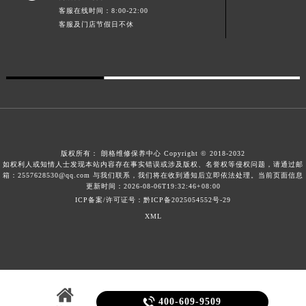

门店营业时间：09:00-19:30
澳门特别行政区大堂区议事亭前地（新马路）朗格售后服务中心（需提前预约）
客服在线时间：8:00-22:00
澳门特别行政区风顺堂区南湾大马路朗格售后服务中心（需提前预约）
客服及门店节假日不休
澳门特别行政区花地玛堂区关闸广场朗格售后服务中心（需提前预约）
澳门特别行政区花王堂区大三巴商圈朗格售后服务中心（需提前预约）
澳门特别行政区嘉模堂区官也街朗格售后服务中心（需提前预约）
澳门省路氹城市金光大道朗格售后服务中心（需提前预约）
澳门特别行政区望德堂区塔石广场朗格售后服务中心（需提前预约）
福建省福州市鼓楼区五四路128-1号恒力城写字楼15层03室朗格售后服务中心（需提前预约）
版权所有：
朗格维修保养中心 Copyright © 2018-2032
福建省厦门市思明区湖滨东路95号万象城华润大厦B座11层1104室朗格售后服务中心（需提前预约）
如权利人或知情人士发现本站内容存在事实错误或涉及版权、名誉权等侵权问题，请通过邮
广东省潮州市潮安区新风路与潮汕路交汇处朗格售后服务中心（需提前预约）
箱：2557628530@qq.com 与我们联系，我们将在收到通知后立即依法处理。当前页面信息
更新时间：2026-08-06T19:32:46+08:00
广东省广州市天河区天河路230号万菱汇国际中心A塔7层704室朗格售后服务中心（需提前预约）
ICP备案/许可证号：黔ICP备2025054552号-29
广东省广州市越秀区环市东路371-375号世界贸易中心大厦南塔15层1507室朗格售后服务中心（需提前预约）
XML
广东省河源市源城区越王大道朗格售后服务中心（需提前预约）
广东省惠州市惠城区江北文昌一路7号华贸大厦1座30层3005室朗格售后服务中心（需提前预约）
广东省江门市蓬江区广场西路朗格售后服务中心（需提前预约）
广东省揭阳市榕城进贤门步行街朗格售后服务中心（需提前预约）

400-609-9509