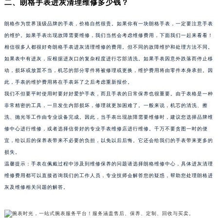
南通市崇川区工农路57号圆融广场写字楼16层1603室（需提前预约）
二、朗格手表进灰清理维修多少钱？
苏州市苏州工业园区星港街199号苏州中心办公楼C座22层08室（需提前预约）
朗格作为世界顶级品牌的手表，价格自然很贵。如果你有一块朗格手表，一定要注意手表
武汉市江汉区解放大道686号世界贸易大厦38层09室（需提前预约）
的维护。如果手表出现故障需要维修，我们当然会考虑维修费用，下面我们一起来看看！
南宁市青秀区金湖路59号地王大厦12楼1224室（需提前预约）
相信很多人都很好奇朗格手表进灰清理维修的费用。但不同的故障维护和处理方法不同。
合肥市蜀山区潜山路111号万象城华润大厦B座12楼03室（需提前预约）
如果表中有进灰，应根据进灰口的复杂程度进行芯部清洗。如果手表因意外跌落而停止移
泉州市丰泽区宝洲路729号浦西万达中心写字楼A座7楼709室（需提前预约）
动，损坏或放置不当，机芯的部分零件将被修理或更换，维护费用将由零件本身承担。因
此，手表的维护费用将在手表坏了之后考虑重新报价。
青岛市南区山东路6号华润大厦B座22层04室（需提前预约）
我们不但要平时使用时要好好爱护手表，而且手表的日常保养也很重要。由于表格是一种
烟台市芝罘区胜利路139号万达金融中心A座907室（需提前预约）
非常精密的工具，一旦发生内部损坏，修理就更加困难了。一般来说，机芯的清洗、擦
长春市朝阳区西安大路727号中银大厦A座(旺进大厦)18层09室（需提前预约）
洗、抛光等工作由专业设备完成。因此，当手表出现故障需要维修时，建议您选择品牌维
贵阳市南明区都司高架桥路33号亨特国际金融中心14楼14D（需提前预约）
修中心进行维修，或者选择信誉好的专业手表维修店进行维修。千万不要贪图一时的便
昆明市盘龙区北京路928号同德昆明广场写字楼10层06室（需提前预约）
宜，给以后的保养表带来不必要的负担，以免以后后悔。它还会给我们的手表带来更多的
石家庄市长安区中山东路39号勒泰中心写字楼B座13层07室（需提前预约）
损失。
温馨提示：手表在佩戴过程中涉及到维修保养的问题请选择朗格维修中心，具体进灰清理
西安市碑林区南关正街88号华侨城长安国际中心E座6楼10室（需提前预约）
维修费用都可以直接咨询我们的工作人员，专业技师会解答您的疑惑，帮助您处理朗格进
海口市龙华区金贸东路5号海口华润大厦B座17层1707室（需提前预约）
灰及维修相关问题的解答。
唐山市路南区新华东道100号万达广场写字楼A座10层1002室（需提前预约）
台州市椒江区东海大道1800号腾达中心东1幢20楼2002室（需提前预约）