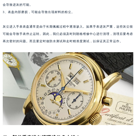
2、检查手表密封是否严密，或者由于老化出现了裂纹或表壳松动。如果密封不好，可能
厦门市思明区湖滨东路95号华润大厦写字楼B座11层1104室（需提前预约）
会导致进灰的可能。
福州市鼓楼区五四路128-1号恒力城写字楼15层03室（需提前预约）
3、表盘内部磨损，可能会导致出现材料的粉尘。
成都市锦江区人民东路6号SAC东原中心写字楼24层2406B室（需提前预约）
重庆市江北区观音桥步行街2号融恒时代广场写字楼9层902室（需提前预约）
灰尘进入手表表盘通常是由于长期佩戴过程中逐渐渗入。如果手表进灰严重，这些灰尘很
可能会导致手表停止运转。因此，我们必须及时到朗格维修中心进行清理，清理后要考虑
长沙市芙蓉区定王台街道建湘路393号世茂环球金融中心写字楼（芙蓉广场）10层13室（需提前预约）
再次密封的问题。而且要定时做防水测试和走时精准度测试，以保证其正常运作。
郑州市二七区铭功路10号华润大厦写字楼29层2905室（需提前预约）
太原市迎泽区解放路15号亨得利名表服务中心（品牌授权店）3层整层（需提前预约）
沈阳市沈河区中街路137号亨得利名表服务中心（品牌授权店）1层整层（需提前预约）
沈阳市沈河区中街路83号亨得利名表服务中心（品牌授权店）1层整层（需提前预约）
乌鲁木齐市天山区红山路26号时代广场（CCMALL）C座17层17-B（需提前预约）
温州市鹿城区锦绣路1067号置信广场10层1015室（需提前预约）
哈尔滨市道里区友谊西路600号富力中心T2座写字楼29层03室（需提前预约）
大连市中山区人民路15号国际金融大厦7层G室（需提前预约）
佛山市禅城区季华五路57号万科金融中心C座12层1205室（需提前预约）
东莞市东城街道鸿福东路1号民盈国贸中心T1写字楼9层907室（需提前预约）
无锡市梁溪区人民中路139号恒隆广场写字楼1座11层1104室（需提前预约）