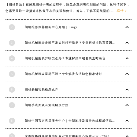
安徽省蚌埠市蚌山区淮河路朗格售后服务中心（需提前预约）
【朗格售后】在佩戴朗格手表的过程中，难免会遇到表壳划痕的问题。这种情况下，
安徽省亳州市谯城区魏武大道朗格售后服务中心（需提前预约）
您需要采取一些措施来恢复手表的美观和价值。首先，了解不同类型的......
详情 >
安徽省池州市贵池区长江路朗格售后服务中心（需提前预约）
安徽省滁州市琅琊区南谯北路朗格售后服务中心（需提前预约）
2
朗格维修保养服务中心介绍 | Lange
安徽省阜阳市颍州区颍州北路朗格售后服务中心（需提前预约）
3
安徽省淮北市相山区淮海路朗格售后服务中心（需提前预约）
朗格机械腕表走时不准如何精密修复？专业解析排除石英因素
安徽省淮南市田家庵区国庆中路朗格售后服务中心（需提前预约）
4
朗格机械腕表异响怎么办？专业解决高端名表走时杂音
安徽省黄山市屯溪区黄山西路朗格售后服务中心（需提前预约）
安徽省六安市金安区解放中路朗格售后服务中心（需提前预约）
5
朗格机械腕表星期不跳？专业解决方法助您精准计时
安徽省马鞍山市雨山区湖南西路朗格售后服务中心（需提前预约）
安徽省宿州市埇桥区人民中路朗格售后服务中心（需提前预约）
6
朗格表扣容易松怎么弄
安徽省铜陵市铜官区石城大道朗格售后服务中心（需提前预约）
安徽省芜湖市镜湖区中山路步行街朗格售后服务中心（需提前预约）
7
朗格手表外观有划痕解决方法
安徽省宣城市宣州区叠嶂西路朗格售后服务中心（需提前预约）
福建省龙岩市新罗区九一南路朗格售后服务中心（需提前预约）
8
朗格中国官方售后服务中心｜全新地址及服务热线权威信息声明（2026年6月最新）
福建省南平市建阳区人民西路朗格售后服务中心（需提前预约）