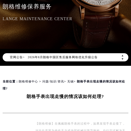
朗格维修保养服务
LANGE MAINTENANCE CENTER
2026年8月朗格中国区售后服务网络优化升级公告
▲
官网公告>
2026年8月朗格全国官方售后客户服务热线：400-609-9509
▼
朗格官方全国统一服务热线400-609-9509，服务覆盖中国大陆、香港、澳门、台湾全部区域（非大陆需加拨“+86”）
2026年8月朗格售后服务中心最新网点地址：
当前位置：
朗格维修中心
>
问题/知识/资讯
>
无锡
> 朗格手表出现走慢的情况该如何处
北京市朝阳区建国门外大街甲6号华熙国际中心写字楼D座11层1102室（北京总部）（需提前预约）
理?
北京市东城区东长安街1号东方广场写字楼W3座6层602室（需提前预约）
朗格手表出现走慢的情况该如何处理?
天津市和平区赤峰道136号天津国际金融中心写字楼26层2603室（需提前预约）
上海市徐汇区虹桥路3号港汇中心写字楼2座37层3705室（需提前预约）
上海市黄浦区南京东路299号宏伊国际广场写字楼8层806室（需提前预约）
南京市秦淮区中山南路1号（新街口）南京中心写字楼22层C1-1室（需提前预约）
【朗格维修】在佩戴朗格手表的过程中，如果发现手表走慢了，