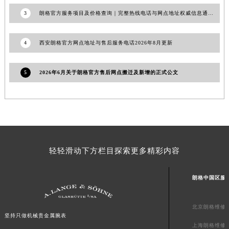
江西省吉安市吉州区井冈山大道朗格售后服务中心（需提前预约）
3
朗格官方服务项目及价格查询｜完整热线电话与网点地址权威信息通知（2026年7月最新）
江西省景德镇市珠山区珠山中路朗格售后服务中心（需提前预约）
江西省九江市浔阳区浔阳路朗格售后服务中心（需提前预约）
4
西安朗格官方网点地址与售后服务电话2026年8月更新
江西省南昌市红谷滩新区红谷中大道998号绿地双子塔（中央广场）A1座办公楼14层1407室朗格售后服务中心（需提前预约）
江西省萍乡市安源区萍安北大道与康庄路交叉口朗格售后服务中心（需提前预约）
江西省上饶市信州区滨江西路朗格售后服务中心（需提前预约）
5
2026年6月关于朗格官方售后网点搬迁及新增的正式公文
江西省新余市渝水区北湖西路朗格售后服务中心（需提前预约）
江西省宜春市袁州区中山中路朗格售后服务中心（需提前预约）
江西省鹰潭市月湖区胜利东路朗格售后服务中心（需提前预约）
山东省德州市德城区东风中路朗格售后服务中心（需提前预约）
山东省东营市东营区济南路朗格售后服务中心（需提前预约）
轻轻滑动下方栏目探索更多精彩内容
山东省济南市历下区经十路11111号华润中心写字楼（万象城）15层1508室朗格售后服务中心（需提前预约）
山东省济宁市任城区太白楼路朗格售后服务中心（需提前预约）
朗格中国区服
山东省莱芜市文化南路8号银座商城名表维修一楼名表维修朗格售后服务中心（需提前预约）
山东省临沂市兰山区解放路朗格售后服务中心（需提前预约）
北京朗格维修
山东省日照市东港区烟台路朗格售后服务中心（需提前预约）
坚持只做机械贵金属腕表