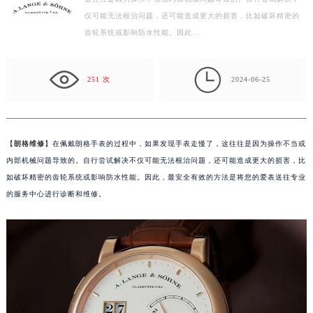
这往往是因为操作不当或内部机械问题导致的。自行尝试解决不
常州市新北区龙锦路1590号现代传媒中心写字楼5号楼10层1008室（需提前预约）
仅可能无法根治问题，还可能造成更大的损害，比如破坏精密的
徐州市鼓楼区淮海东路29号苏宁广场IFC国际金融中心写字楼35层3508室（需提前预约）
齿轮系统或影响防水性能。因此…
扬州市邗江区国展路29号星耀天地写字楼1号楼18层1803室（需提前预约）
盐城市盐都区世纪大道5号盐城金融城写字楼1号楼16层1604室（需提前预约）

泰州市海陵区永定东路399号置地商务中心东塔写字楼（华润万象城）17层1706室（需提前预约）
251 次
2024-06-25
宁波市江北区大闸南路500号来福士广场办公楼20层2009室（需提前预约）
杭州市上城区钱江路1366号华润大厦写字楼A座5层503-5室（需提前预约）
金华市金东区东市南街777号金华万达广场写字楼4号楼22层2209室（需提前预约）
【
朗格维修
】在佩戴朗格手表的过程中，如果发现手表走慢了，这往往是因为操作不当或
绍兴市越城区胜利东路379号世茂天际中心写字楼8层805室（需提前预约）
内部机械问题导致的。自行尝试解决不仅可能无法根治问题，还可能造成更大的损害，比
嘉兴市南湖区广益路705号嘉兴世界贸易中心写字楼A座13层1304室（需提前预约）
如破坏精密的齿轮系统或影响防水性能。因此，最安全有效的方法是将您的爱表送往专业
的服务中心进行诊断和维修。
南昌市红谷滩新区红谷中大道998号绿地双子塔（中央广场）A1座办公楼14层07室（需提前预约）
济南市历下区经十路11111号华润中心写字楼（万象城）15层1508室（需提前预约）
广州市天河区天河路230号万菱汇国际中心写字楼A塔7层704室（需提前预约）
广州市越秀区环市东路371-375号世界贸易中心大厦南塔写字楼15层07室（需提前预约）
深圳市罗湖区深南东路5001号华润大厦写字楼17层1701室（需提前预约）
惠州市惠城区江北文昌一路7号华贸大厦写字楼1座30层05室（需提前预约）