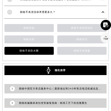
9
东莞朗格维修保养地址专业售后服务中心权威公示（2026年7月最新）
福建省宁德市蕉城区天湖东路朗格售后服务中心（需提前预约）
福建省莆田市城厢区霞林街道荔华东大道朗格售后服务中心（需提前预约）
10
朗格手表清洗保养需要多久？
福建省三明市三元区东乾二路朗格售后服务中心（需提前预约）

福建省漳州市龙文区步港路朗格售后服务中心（需提前预约）
江苏省常州市新北区龙锦路1590号现代传媒中心5号楼10层1008室朗格售后服务中心（需提前预约）
朗格维修
朗格手表使用误区

江苏省淮安市清江浦区淮海北路朗格售后服务中心（需提前预约）
朗格走慢
朗格售后
江苏省连云港市海州区通灌北路朗格售后服务中心（需提前预约）
江苏省南京市秦淮区中山南路1号南京中心22层22-C1-C3室朗格售后服务中心（需提前预约）
朗格手表防水圈
朗格手表表蒙
江苏省宿迁市宿城区西湖路朗格售后服务中心（需提前预约）
江苏省泰州市海陵区永定东路399号置地商务中心东塔（华润万象城）17层1706室朗格售后服务中心（需提前预约）
江苏省徐州市鼓楼区淮海东路29号苏宁广场IFC国际金融中心35层3508室朗格售后服务中心（需提前预约）
随机推荐
江苏省盐城市盐都区世纪大道5号盐城金融城写字楼1号楼16层1604室朗格售后服务中心（需提前预约）
江苏省扬州市邗江区国展路29号星耀天地写字楼1号楼18层1803室朗格售后服务中心（需提前预约）
1
朗格中国官方售后服务中心｜最新地址和24小时售后电话权威信息通告（2026年7月最新）
江苏省镇江市京口区中山东路朗格售后服务中心（需提前预约）
江西省抚州市临川区赣东大道朗格售后服务中心（需提前预约）
2
朗格机械腕表表扣变形修复指南：精准工艺下的优雅重生
江西省赣州市章贡区文清路朗格售后服务中心（需提前预约）