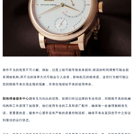
厦门市思明区湖滨东路95号华润大厦写字楼B座11层1104室（需提前预约）
福州市鼓楼区五四路128-1号恒力城写字楼15层03室（需提前预约）
成都市锦江区人民东路6号SAC东原中心写字楼24层2406B室（需提前预约）
重庆市江北区观音桥步行街2号融恒时代广场写字楼9层902室（需提前预约）
长沙市芙蓉区定王台街道建湘路393号世茂环球金融中心写字楼（芙蓉广场）10层13室（需提前预约）
郑州市二七区铭功路10号华润大厦写字楼29层2905室（需提前预约）
太原市迎泽区解放路15号亨得利名表服务中心（品牌授权店）3层整层（需提前预约）
沈阳市沈河区中街路137号亨得利名表服务中心（品牌授权店）1层整层（需提前预约）
沈阳市沈河区中街路83号亨得利名表服务中心（品牌授权店）1层整层（需提前预约）
操作不当的危害不可小觑。例如，过度上链可能导致发条损坏;错误的时间调整可能会损
乌鲁木齐市天山区红山路26号时代广场（CCMALL）C座17层17-B（需提前预约）
坏调校机构;而不当的保养方式可能会引入杂质，影响机芯的精准度。这些行为都可能让
温州市鹿城区锦绣路1067号置信广场10层1015室（需提前预约）
您的朗格手表出现走慢的现象，并潜在地缩短手表的使用寿命。
哈尔滨市道里区友谊西路600号富力中心T2座写字楼29层03室（需提前预约）
朗格维修服务中心
拥有无与伦比的优势。技师们经过品牌的专业培训，对朗格手表的机械
大连市中山区人民路15号国际金融大厦7层G室（需提前预约）
结构和工作原理了如指掌。他们使用专业的工具和原厂配件，确保每一处修理都精准无
佛山市禅城区季华五路57号万科金融中心C座12层1205室（需提前预约）
误。更重要的是，服务中心通常设有严格的质量控制流程，确保手表在返回您手中之前达
东莞市东城街道鸿福东路1号民盈国贸中心T1写字楼9层907室（需提前预约）
到最佳的运行状态。
无锡市梁溪区人民中路139号恒隆广场写字楼1座11层1104室（需提前预约）