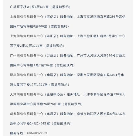
北京朗格售后服务中心
（王府井店）服务地址：北京市东城区东长安街1号东方
内蒙古自治区呼和浩特市玉泉区大学西街70号华润万象城写字楼（鄂尔多斯大厦）23层2326室（需提前预约）
广场写字楼W3座6层602室（需提前预约）
甘肃省兰州市七里河区西津西路16号兰州中心写字楼21层2102室（需提前预约）
上海朗格售后服务中心
（宏伊店）服务地址：上海市黄浦区南京东路299号宏伊
重庆市解放碑渝中区民权路28号英利国际金融中心写字楼20层01室（需提前预约）
黑龙江省大庆市萨尔图区会战大街朗格售后服务中心（需提前预约）
国际广场写字楼8层806室（需提前预约）
黑龙江省鹤岗市向阳区红军路朗格售后服务中心（需提前预约）
上海朗格售后服务中心
（港汇店）服务地址：上海市徐汇区虹桥路3号港汇中心
黑龙江省黑河市爱辉区中央街朗格售后服务中心（需提前预约）
写字楼2座37层3705室（需提前预约）
黑龙江省鸡西市鸡冠区红军路朗格售后服务中心（需提前预约）
广州朗格售后服务中心
（万菱店）服务地址：广州市天河区天河路230号万菱汇
黑龙江省佳木斯市向阳区长安路朗格售后服务中心（需提前预约）
国际中心写字楼A塔7层704室（需提前预约）
黑龙江省牡丹江市东安区太平路朗格售后服务中心（需提前预约）
深圳朗格售后服务中心
（华润店）服务地址：深圳市罗湖区深南东路5001号华
黑龙江省七台河市桃山区大同街朗格售后服务中心（需提前预约）
润大厦写字楼17层1701室（需提前预约）
黑龙江省齐齐哈尔市龙沙区龙华路朗格售后服务中心（需提前预约）
黑龙江省双鸭山市尖山区新兴大街朗格售后服务中心（需提前预约）
天津朗格售后服务中心
（金融中心店）服务地址：天津市和平区赤峰道136号天
黑龙江省绥化市北林区新华街与康庄路交叉口朗格售后服务中心（需提前预约）
津国际金融中心写字楼26层2603室（需提前预约）
黑龙江省伊春市伊美区通河路朗格售后服务中心（需提前预约）
成都朗格售后服务中心
（东原店）服务地址：成都市锦江区人民东路6号SAC东
吉林省白城市洮北区明仁南街朗格售后服务中心（需提前预约）
原中心写字楼24层2406B室（需提前预约）
吉林省白山市浑江区浑江大街朗格售后服务中心（需提前预约）