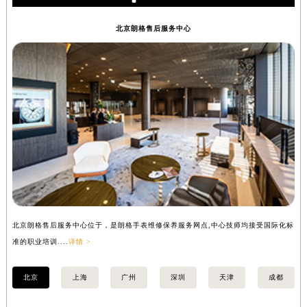
朗格保养
辽宁省盘锦市兴隆台区石油大街朗格售后服务中心（需提前预约）
辽宁省铁岭市银州区南马路朗格售后服务中心（需提前预约）
北京朗格售后服务中心
辽宁省营口市站前区市府路与渤海大街交叉口朗格售后服务中心（需提前预约）
辽宁省沈阳市沈河区中街路137号亨得利名表维修授权店1楼朗格售后服务中心（需提前预约）
辽宁省沈阳市沈河区中街路83号亨得利名表维修授权店1楼朗格售后服务中心（需提前预约）
北京市朝阳区建国门外大街甲6号华熙国际中心D座11层1102室朗格售后服务中心（北京总部）（需提前预约）
北京市东城区东长安街1号王府井东方广场W3座6层602室朗格售后服务中心（需提前预约）
河北省保定市竞秀区朝阳北大街北国先天下朗格售后服务中心（需提前预约）
内蒙古自治区阿拉善盟市左旗土尔扈特大街朗格售后服务中心（需提前预约）
内蒙古自治区巴彦淖尔市临河区新华街朗格售后服务中心（需提前预约）
内蒙古自治区包头市青山区幸福路甲3号王府井百货名表维修朗格售后服务中心（需提前预约）
内蒙古自治区赤峰市红山区哈达街朗格售后服务中心（需提前预约）
北京朗格售后服务中心位于，是朗格手表维修保养服务网点,中心技师均接受国际化标
上
内蒙古自治区鄂尔多斯市东胜区伊金霍洛街朗格售后服务中心（需提前预约）
准的职业培训....
详情 >
准的
内蒙古自治区呼伦贝尔市海拉尔区中央街朗格售后服务中心（需提前预约）
内蒙古自治区通辽市科尔沁区明仁大街朗格售后服务中心（需提前预约）
北京
上海
广州
深圳
天津
成都
内蒙古自治区乌海市海勃湾区人民南路朗格售后服务中心（需提前预约）