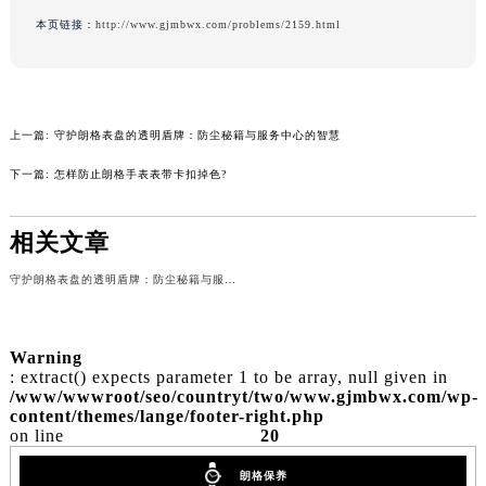
服务专线：
400-609-9509
吉林省吉林市船营区河南街朗格售后服务中心（需提前预约）
本页链接：
http://www.gjmbwx.com/problems/2159.html
吉林省辽源市龙山区人民大街朗格售后服务中心（需提前预约）
吉林省梅河口市新华街道梅河大街朗格售后服务中心（需提前预约）
吉林省四平市铁东区紫气大路与南九经街交汇处朗格售后服务中心（需提前预约）
吉林省松原市宁江区五环大街朗格售后服务中心（需提前预约）
上一篇:
守护朗格表盘的透明盾牌：防尘秘籍与服务中心的智慧
吉林省通化市东昌区环通乡江南大街朗格售后服务中心（需提前预约）
下一篇:
怎样防止朗格手表表带卡扣掉色?
吉林省延边市延吉市解放路朗格售后服务中心（需提前预约）
辽宁省鞍山市铁东区站前街朗格售后服务中心（需提前预约）
相关文章
辽宁省本溪市平山区胜利路朗格售后服务中心（需提前预约）
辽宁省朝阳市双塔区新华路朗格售后服务中心（需提前预约）
守护朗格表盘的透明盾牌：防尘秘籍与服务中心的智慧
辽宁省丹东市振兴区七经街朗格售后服务中心（需提前预约）
辽宁省抚顺市新抚区东一路朗格售后服务中心（需提前预约）
Warning
辽宁省阜新市海州区解放大街朗格售后服务中心（需提前预约）
: extract() expects parameter 1 to be array, null given in
/www/wwwroot/seo/countryt/two/www.gjmbwx.com/wp-
辽宁省葫芦岛市连山区中央路朗格售后服务中心（需提前预约）
content/themes/lange/footer-right.php
辽宁省锦州市古塔区中央大街朗格售后服务中心（需提前预约）
on line
20
辽宁省辽阳市白塔区新运大街朗格售后服务中心（需提前预约）