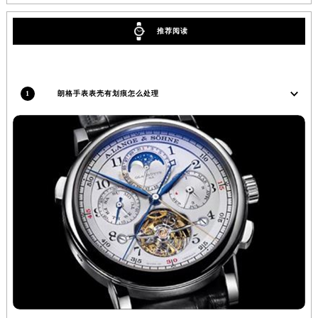
内蒙古自治区乌兰察布市集宁区恩和大街朗格售后服务中心（需提前预约）
内蒙古自治区锡林郭勒盟市锡林浩特市光明街与额尔敦路交叉口朗格售后服务中心（需提前预约）
推荐阅读
内蒙古自治区兴安盟市乌兰浩特市兴安大街朗格售后服务中心（需提前预约）
山西省大同市平城区迎宾街朗格售后服务中心（需提前预约）
山西省晋城市城区黄华街朗格售后服务中心（需提前预约）
1
朗格手表表壳有划痕怎么处理
山西省晋中市榆次区顺城街朗格售后服务中心（需提前预约）
山西省临汾市尧都区解放路朗格售后服务中心（需提前预约）
山西省吕梁市离石区永宁中路与建设街交叉口朗格售后服务中心（需提前预约）
山西省朔州市朔城区怡西路与鄯阳西街交汇处朗格售后服务中心（需提前预约）
山西省忻州市忻府区和平东街与七一南路交叉口朗格售后服务中心（需提前预约）
山西省阳泉市郊区平阳东街与新城大道交叉口朗格售后服务中心（需提前预约）
山西省运城市盐湖区河东街朗格售后服务中心（需提前预约）
山西省长治市潞州区英雄中路朗格售后服务中心（需提前预约）
山西省太原市迎泽区迎泽街道解放路15号亨得利名表维修授权店3楼朗格售后服务中心（需提前预约）
天津市和平区赤峰道136号天津国际金融中心26层2603室朗格售后服务中心（需提前预约）
安徽省安庆市迎江区人民路朗格售后服务中心（需提前预约）