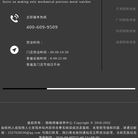
上海朗格维修
山东省泰安市泰山区财源街道泰山大街朗格售后服务中心（需提前预约）
Insist on making only mechanical precious metal watches
山东省威海市环翠区新威海路89号振华商厦一楼名表维修朗格售后服务中心（需提前预约）
天津朗格维修

总部服务热线
山东省潍坊市奎文区东风东街朗格售后服务中心（需提前预约）
广州朗格维修
山东省枣庄市滕州市北辛路与善国路交叉口朗格售后服务中心（需提前预约）
400-609-9509
深圳朗格维修
山东省淄博市张店区金晶大道朗格售后服务中心（需提前预约）
成都朗格维修
营业时间：
上海市黄浦区南京东路299号宏伊国际广场写字楼8层806室朗格售后服务中心（需提前预约）

上海市徐汇区虹桥路3号港汇中心2座37层3705室朗格售后服务中心（需提前预约）
门店营业时间：09:00-19:30
客服在线时间：8:00-22:00
浙江省杭州市上城区钱江路1366号华润大厦A座5层503-5室朗格售后服务中心（需提前预约）
客服及门店节假日不休
浙江省湖州市吴兴区劳动路朗格售后服务中心（需提前预约）
浙江省嘉兴市南湖区广益路705号嘉兴世界贸易中心A座13层1304室朗格售后服务中心（需提前预约）
浙江省金华市金东区东市南街777号金华万达广场4号楼22楼2209室朗格售后服务中心（需提前预约）
浙江省丽水市莲都区解放街朗格售后服务中心（需提前预约）
浙江省宁波市江北区大闸南路500号来福士广场办公楼20层2009室朗格售后服务中心（需提前预约）
浙江省衢州市柯城区上街朗格售后服务中心（需提前预约）
浙江省绍兴市越城区胜利东路379号世茂天际中心写字楼8层805室朗格售后服务中心（需提前预约）
版权所有：
朗格维修保养中心 Copyright © 2018-2032
如权利人或知情人士发现本站内容存在事实错误或涉及版权、名誉权等侵权问题，请通过邮
浙江省舟山市定海区解放东路朗格售后服务中心（需提前预约）
箱：2557628530@qq.com 与我们联系，我们将在收到通知后立即依法处理。当前页面信息