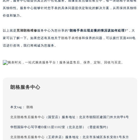
南通市崇川区工农路57号圆融广场写字楼16层1603室（需提前预约）
此外，服务中心能提供真正的个性化服务。就像星星点缀在夜空中，每一块朗格手表都有
其独特性。服务中心能够针对您手表的具体问题提供定制化的解决方案，从而保持其独特
苏州市苏州工业园区星港街199号苏州中心办公楼C座22层08室（需提前预约）
价值和魅力。
武汉市江汉区解放大道686号世界贸易大厦38层09室（需提前预约）
南宁市青秀区金湖路59号地王大厦12楼1224室（需提前预约）
以上就是
芜湖朗格维修
服务中心为您分享的“
朗格手表出现走慢的情况该如何处理?
”，大
合肥市蜀山区潜山路111号万象城华润大厦B座12楼03室（需提前预约）
家可以了解一下。如果您还有其他关于
朗格手表维修
和保养的问题，可以拨打页面400电
泉州市丰泽区宝洲路729号浦西万达中心写字楼A座7楼709室（需提前预约）
话进行咨询，我们将竭诚为您服务。
青岛市南区山东路6号华润大厦B座22层04室（需提前预约）
烟台市芝罘区胜利路139号万达金融中心A座907室（需提前预约）
长春市朝阳区西安大路727号中银大厦A座(旺进大厦)18层09室（需提前预约）
贵阳市南明区都司高架桥路33号亨特国际金融中心14楼14D（需提前预约）
朗格服务中心
昆明市盘龙区北京路928号同德昆明广场写字楼10层06室（需提前预约）
石家庄市长安区中山东路39号勒泰中心写字楼B座13层07室（需提前预约）
西安市碑林区南关正街88号华侨城长安国际中心E座6楼10室（需提前预约）
本文tag：
朗格
海口市龙华区金贸东路5号海口华润大厦B座17层1707室（需提前预约）
北京朗格售后服务中心
（国贸店）服务地址：北京市朝阳区建国门外大街甲6号
唐山市路南区新华东道100号万达广场写字楼A座10层1002室（需提前预约）
华熙国际中心写字楼D座11层1102室（北京总部）（需提前预约）
台州市椒江区东海大道1800号腾达中心东1幢20楼2002室（需提前预约）