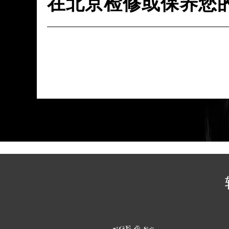
在北京检修或保养您
辽宁省沈阳市沈河区中街路137号亨
辽宁省沈阳市沈河区中街路83号亨
北京市朝阳区建国门外大街甲6号华熙
北京市东城区东长安街1号王府井东方
河北省保定市竞秀区朝阳北大街北国
内蒙古自治区阿拉善盟市左旗土尔扈
内蒙古自治区巴彦淖尔市临河区新华
内蒙古自治区包头市青山区幸福路甲
内蒙古自治区赤峰市红山区哈达街朗
内蒙古自治区鄂尔多斯市东胜区伊金
内蒙古自治区呼伦贝尔市海拉尔区中
内蒙古自治区通辽市科尔沁区明仁大
内蒙古自治区乌海市海勃湾区人民南
内蒙古自治区乌兰察布市集宁区恩和
内蒙古自治区锡林郭勒盟市锡林浩特
内蒙古自治区兴安盟市乌兰浩特市兴