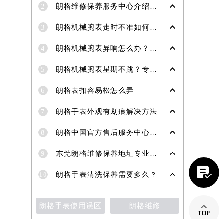
2
朗格维修保养服务中心介绍 | Lange
3
朗格机械腕表走时不准如何精密修复？专业解析排除石英因素
4
朗格机械腕表异响怎么办？专业解决高端名表走时杂音
5
朗格机械腕表星期不跳？专业解决方法助您精准计时
6
朗格表扣容易松怎么弄
7
朗格手表外观有划痕解决方法
8
朗格中国官方售后服务中心｜全新地址及服务热线权威信息声明（2026年6月最新）
9
东莞朗格维修保养地址专业售后服务中心权威公示（2026年7月最新）

10
朗格手表清洗保养需要多久？
提前预约）
朗格手表使用误区
朗格维修
