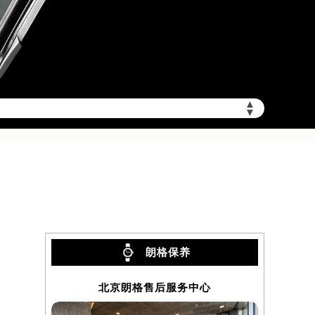
▲
加拨“+86”）
▼
朗格保养
北京朗格售后服务中心