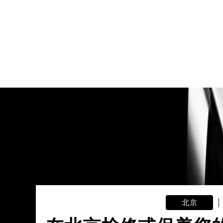
吉林省四平市铁东区紫气大路与南九
吉林省松原市宁江区五环大街朗格售
吉林省通化市东昌区环通乡江南大街
吉林省延边市延吉市解放路朗格售后
辽宁省鞍山市铁东区站前街朗格售后
辽宁省本溪市平山区胜利路朗格售后
辽宁省朝阳市双塔区新华路朗格售后
辽宁省丹东市振兴区七经街朗格售后
辽宁省抚顺市新抚区东一路朗格售后
辽宁省阜新市海州区解放大街朗格售
辽宁省葫芦岛市连山区中央路朗格售
辽宁省锦州市古塔区中央大街朗格售
辽宁省辽阳市白塔区新运大街朗格售
辽宁省盘锦市兴隆台区石油大街朗格
辽宁省铁岭市银州区南马路朗格售后
北京
辽宁省营口市站前区市府路与渤海大