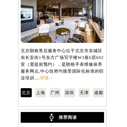
北京朗格售后服务中心位于北京市东城区
上海朗格售
东长安街1号东方广场写字楼W3座6层602
虹桥路3号港
室（需提前预约），是朗格手表维修保养
室（需提前
服务网点,中心技师均接受国际化标准的职
服务网点,
业培训....
详情 >
业培训....
详
北京
上海
广州
深圳
天津
成都
推荐阅读