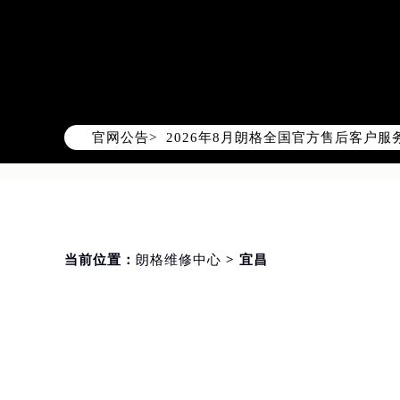
2026年8月朗格中国区售后服务网络
2026年8月朗格全国官方售后客户服务热线
官网公告>
朗格官方全国统一服务热线400-60
2026年8月朗格售后服务中心最新网
北京市朝阳区建国门外大街甲6号华熙
北京市东城区东长安街1号东方广场写
天津市和平区赤峰道136号天津国际金
当前位置：
朗格维修中心
> 宜昌
上海市徐汇区虹桥路3号港汇中心写字楼
上海市黄浦区南京东路299号宏伊国
南京市秦淮区中山南路1号（新街口）
常州市新北区龙锦路1590号现代传媒
徐州市鼓楼区淮海东路29号苏宁广场I
扬州市邗江区国展路29号星耀天地写字