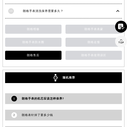
山东省东营市东营区济南路朗格售后服务中心（需提前预约）
10
朗格手表清洗保养需要多久？
山东省济南市历下区经十路11111号华润中心写字楼（万象城）15层1508室朗格售后服务中心（需提前预约）
山东省济宁市任城区太白楼路朗格售后服务中心（需提前预约）

朗格维修
朗格手表表蒙
山东省莱芜市文化南路8号银座商城名表维修一楼名表维修朗格售后服务中心（需提前预约）
山东省临沂市兰山区解放路朗格售后服务中心（需提前预约）

朗格手表防水圈
朗格走慢
山东省日照市东港区烟台路朗格售后服务中心（需提前预约）
山东省泰安市泰山区财源街道泰山大街朗格售后服务中心（需提前预约）
朗格售后
朗格手表使用误区
山东省威海市环翠区新威海路89号振华商厦一楼名表维修朗格售后服务中心（需提前预约）
山东省潍坊市奎文区东风东街朗格售后服务中心（需提前预约）
山东省枣庄市滕州市北辛路与善国路交叉口朗格售后服务中心（需提前预约）
随机推荐
山东省淄博市张店区金晶大道朗格售后服务中心（需提前预约）
上海市黄浦区南京东路299号宏伊国际广场写字楼8层806室朗格售后服务中心（需提前预约）
1
朗格手表的机芯应该怎样保养?
上海市徐汇区虹桥路3号港汇中心2座37层3705室朗格售后服务中心（需提前预约）
浙江省杭州市上城区钱江路1366号华润大厦A座5层503-5室朗格售后服务中心（需提前预约）
2
朗格表针掉了要多少钱
浙江省湖州市吴兴区劳动路朗格售后服务中心（需提前预约）
浙江省嘉兴市南湖区广益路705号嘉兴世界贸易中心A座13层1304室朗格售后服务中心（需提前预约）