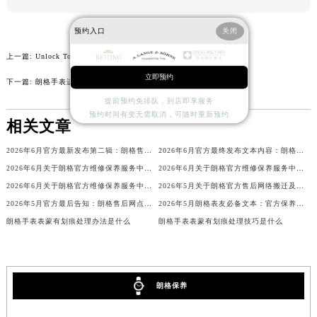
内蒙古自治区包头市青山区幸福路甲3号王府井百货名表维修朗格售后服务中心（需提前预约）
预约入口
关闭
内蒙古自治区赤峰市红山区哈达街朗格售后服务中心（需提前预约）
内蒙古自治区鄂尔多斯市东胜区伊金霍洛街朗格售后服务中心（需提前预约）
上一篇:
Unlock Top-tier Gaming Quality at Swiss4Win
内蒙古自治区呼伦贝尔市海拉尔区中央街朗格售后服务中心（需提前预约）
立即预约
下一篇:
朗格手表进灰了处理方法大全
内蒙古自治区通辽市科尔沁区明仁大街朗格售后服务中心（需提前预约）
提前预约免排队，到店即享服务
内蒙古自治区乌海市海勃湾区人民南路朗格售后服务中心（需提前预约）
预约时间有变无需取消，可随时重新预约
相关文章
内蒙古自治区乌兰察布市集宁区恩和大街朗格售后服务中心（需提前预约）
2026年6月官方最新发布第二辑：朗格售后网点迁址与新设
2026年6月官方最终发布文本内容：朗格售后维修保养中心搬迁与新增事项
内蒙古自治区锡林郭勒盟市锡林浩特市光明街与额尔敦路交叉口朗格售后服务中心（需提前预约）
2026年6月关于朗格官方维修保养服务中心搬迁及新增的正式文件全文内容
2026年6月关于朗格官方维修保养服务中心搬迁及新增的正式文件全文
内蒙古自治区兴安盟市乌兰浩特市兴安大街朗格售后服务中心（需提前预约）
2026年6月关于朗格官方维修保养服务中心搬迁及新增的正式文件全文内容公示
2026年5月关于朗格官方售后网络搬迁及新增的补充说明
山西省大同市平城区迎宾街朗格售后服务中心（需提前预约）
2026年5月官方最后告知：朗格售后网点迁址与增设
2026年5月朗格表友必备文本：官方保养维修中心搬迁及新开列表发布
山西省晋城市城区黄华街朗格售后服务中心（需提前预约）
朗格手表表蒙有划痕处理办法是什么
朗格手表表蒙有划痕处理技巧是什么
山西省晋中市榆次区顺城街朗格售后服务中心（需提前预约）
山西省临汾市尧都区解放路朗格售后服务中心（需提前预约）
山西省吕梁市离石区永宁中路与建设街交叉口朗格售后服务中心（需提前预约）
朗格保养
山西省朔州市朔城区怡西路与鄯阳西街交汇处朗格售后服务中心（需提前预约）
山西省忻州市忻府区和平东街与七一南路交叉口朗格售后服务中心（需提前预约）