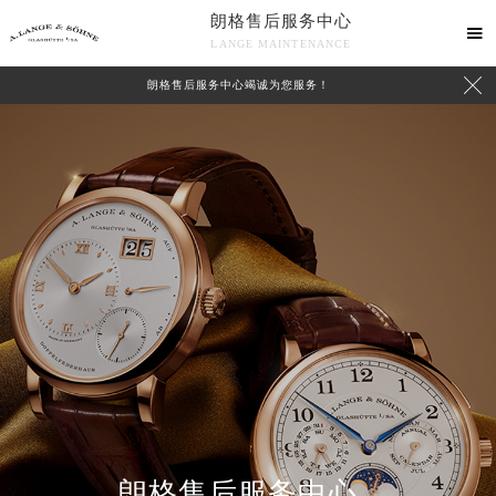
朗格售后服务中心

LANGE MAINTENANCE

朗格售后服务中心竭诚为您服务！
中心介绍
联系我们
2026年8月朗格中国区售后服务网络优化升级公告
2026年8月朗格全国官方售后客户服务热线：400-609-9509
朗格官方全国统一服务热线400-609-9509，服务覆盖中国大陆、香港、澳门、台湾全部区域（非大陆需加拨“+86”）
朗格售后服务中心
2026年8月朗格售后服务中心最新网点地址：