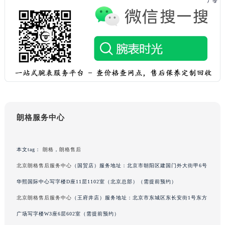
黑龙江省齐齐哈尔市龙沙区龙华路朗格售后服务中心（需提前预约）
黑龙江省双鸭山市尖山区新兴大街朗格售后服务中心（需提前预约）
黑龙江省绥化市北林区新华街与康庄路交叉口朗格售后服务中心（需提前预约）
黑龙江省伊春市伊美区通河路朗格售后服务中心（需提前预约）
吉林省白城市洮北区明仁南街朗格售后服务中心（需提前预约）
吉林省白山市浑江区浑江大街朗格售后服务中心（需提前预约）
吉林省吉林市船营区河南街朗格售后服务中心（需提前预约）
吉林省辽源市龙山区人民大街朗格售后服务中心（需提前预约）
朗格服务中心
吉林省梅河口市新华街道梅河大街朗格售后服务中心（需提前预约）
吉林省四平市铁东区紫气大路与南九经街交汇处朗格售后服务中心（需提前预约）
本文tag：
朗格
，
朗格售后
吉林省松原市宁江区五环大街朗格售后服务中心（需提前预约）
吉林省通化市东昌区环通乡江南大街朗格售后服务中心（需提前预约）
北京朗格售后服务中心
（国贸店）服务地址：北京市朝阳区建国门外大街甲6号
吉林省延边市延吉市解放路朗格售后服务中心（需提前预约）
华熙国际中心写字楼D座11层1102室（北京总部）（需提前预约）
辽宁省鞍山市铁东区站前街朗格售后服务中心（需提前预约）
北京朗格售后服务中心
（王府井店）服务地址：北京市东城区东长安街1号东方
辽宁省本溪市平山区胜利路朗格售后服务中心（需提前预约）
广场写字楼W3座6层602室（需提前预约）
辽宁省朝阳市双塔区新华路朗格售后服务中心（需提前预约）