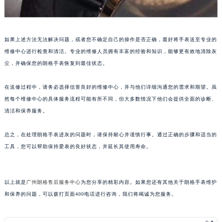
昆明市盘龙区北京路928号同德昆明广场写字楼10层06室（需提前预约）
石家庄市长安区中山东路39号勒泰中心写字楼B座13层07室（需提前预约）
西安市碑林区南关正街88号华侨城长安国际中心E座6楼10室（需提前预约）
如果上述方法无法解决问题，或者您不确定自己的操作是否正确，最好将手表送至专业的
海口市龙华区金贸东路5号海口华润大厦B座17层1707室（需提前预约）
维修中心进行检查和清洁。专业的维修人员拥有丰富的经验和知识，能够更有效地清除灰
尘，并确保您的朗格手表恢复到最佳状态。
唐山市路南区新华东道100号万达广场写字楼A座10层1002室（需提前预约）
台州市椒江区东海大道1800号腾达中心东1幢20楼2002室（需提前预约）
在送修过程中，请务必选择信誉良好的维修中心，并与他们详细沟通您的需求和期望。虽
内蒙古自治区呼和浩特市玉泉区大学西街70号华润万象城写字楼（鄂尔多斯大厦）23层2326室（需提前预约）
然每个维修中心的具体服务流程可能有所不同，但大多数情况下他们会提供全面的诊断、
甘肃省兰州市七里河区西津西路16号兰州中心写字楼21层2102室（需提前预约）
清洁和保养服务。
重庆市解放碑渝中区民权路28号英利国际金融中心写字楼20层01室（需提前预约）
黑龙江省大庆市萨尔图区会战大街朗格售后服务中心（需提前预约）
总之，在处理朗格手表进灰的问题时，请保持耐心并谨慎行事。通过正确的步骤和适当的
工具，您可以帮助保持爱表的良好状态，并延长其使用寿命。
黑龙江省鹤岗市向阳区红军路朗格售后服务中心（需提前预约）
黑龙江省黑河市爱辉区中央街朗格售后服务中心（需提前预约）
黑龙江省鸡西市鸡冠区红军路朗格售后服务中心（需提前预约）
以上就是
广州朗格售后服务中心
为您分享的精彩内容。如果您还有其他关于朗格手表维护
黑龙江省佳木斯市向阳区长安路朗格售后服务中心（需提前预约）
和保养的问题，可以拨打页面400电话进行咨询，我们将竭诚为您服务。
黑龙江省牡丹江市东安区太平路朗格售后服务中心（需提前预约）
黑龙江省七台河市桃山区大同街朗格售后服务中心（需提前预约）