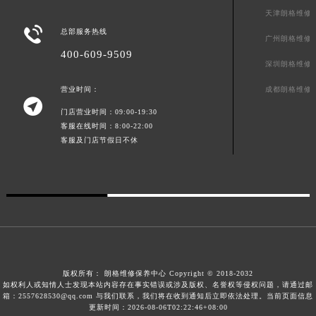
天津朗格维修
广东省广州市天河区天河路230号万菱汇国际中心A塔7层704室朗格售后服务中心（需提前预约）

总部服务热线
广东省广州市越秀区环市东路371-375号世界贸易中心大厦南塔15层1507室朗格售后服务中心（需提前预约）
广州朗格维修
广东省河源市源城区越王大道朗格售后服务中心（需提前预约）
400-609-9509
深圳朗格维修
广东省惠州市惠城区江北文昌一路7号华贸大厦1座30层3005室朗格售后服务中心（需提前预约）
成都朗格维修
营业时间：
广东省江门市蓬江区广场西路朗格售后服务中心（需提前预约）

广东省揭阳市榕城进贤门步行街朗格售后服务中心（需提前预约）
门店营业时间：09:00-19:30
客服在线时间：8:00-22:00
广东省茂名市电白区水东街道迎宾大道朗格售后服务中心（需提前预约）
客服及门店节假日不休
广东省梅州市梅江区金燕大道朗格售后服务中心（需提前预约）
广东省清远市清城区湖西路朗格售后服务中心（需提前预约）
广东省汕头市龙湖区长平路朗格售后服务中心（需提前预约）
广东省汕尾市城区香洲街道园林社区翠园街朗格售后服务中心（需提前预约）
广东省韶关市武江区芙蓉新区与老城中心交汇处朗格售后服务中心（需提前预约）
广东省深圳市罗湖区深南东路5001号华润大厦17层1701室朗格售后服务中心（需提前预约）
广东省阳江市江城区东风一路朗格售后服务中心（需提前预约）
版权所有：
朗格维修保养中心 Copyright © 2018-2032
如权利人或知情人士发现本站内容存在事实错误或涉及版权、名誉权等侵权问题，请通过邮
广东省云浮市云城区金山路朗格售后服务中心（需提前预约）
箱：2557628530@qq.com 与我们联系，我们将在收到通知后立即依法处理。当前页面信息
更新时间：2026-08-06T02:22:46+08:00
广东省湛江市赤坎区观海北路朗格售后服务中心（需提前预约）