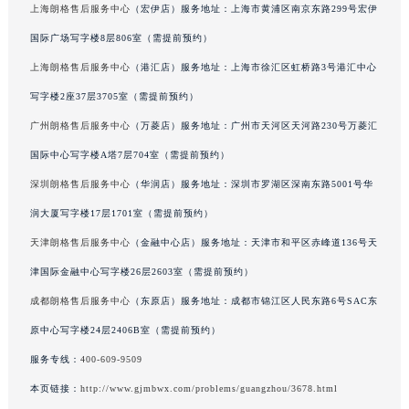
上海朗格售后服务中心
（宏伊店）服务地址：上海市黄浦区南京东路299号宏伊
辽宁省丹东市振兴区七经街朗格售后服务中心（需提前预约）
国际广场写字楼8层806室（需提前预约）
辽宁省抚顺市新抚区东一路朗格售后服务中心（需提前预约）
上海朗格售后服务中心
（港汇店）服务地址：上海市徐汇区虹桥路3号港汇中心
辽宁省阜新市海州区解放大街朗格售后服务中心（需提前预约）
辽宁省葫芦岛市连山区中央路朗格售后服务中心（需提前预约）
写字楼2座37层3705室（需提前预约）
辽宁省锦州市古塔区中央大街朗格售后服务中心（需提前预约）
广州朗格售后服务中心
（万菱店）服务地址：广州市天河区天河路230号万菱汇
辽宁省辽阳市白塔区新运大街朗格售后服务中心（需提前预约）
国际中心写字楼A塔7层704室（需提前预约）
辽宁省盘锦市兴隆台区石油大街朗格售后服务中心（需提前预约）
深圳朗格售后服务中心
（华润店）服务地址：深圳市罗湖区深南东路5001号华
辽宁省铁岭市银州区南马路朗格售后服务中心（需提前预约）
润大厦写字楼17层1701室（需提前预约）
辽宁省营口市站前区市府路与渤海大街交叉口朗格售后服务中心（需提前预约）
天津朗格售后服务中心
（金融中心店）服务地址：天津市和平区赤峰道136号天
辽宁省沈阳市沈河区中街路137号亨得利名表维修授权店1楼朗格售后服务中心（需提前预约）
津国际金融中心写字楼26层2603室（需提前预约）
辽宁省沈阳市沈河区中街路83号亨得利名表维修授权店1楼朗格售后服务中心（需提前预约）
北京市朝阳区建国门外大街甲6号华熙国际中心D座11层1102室朗格售后服务中心（北京总部）（需提前预约）
成都朗格售后服务中心
（东原店）服务地址：成都市锦江区人民东路6号SAC东
北京市东城区东长安街1号王府井东方广场W3座6层602室朗格售后服务中心（需提前预约）
原中心写字楼24层2406B室（需提前预约）
河北省保定市竞秀区朝阳北大街北国先天下朗格售后服务中心（需提前预约）
服务专线：
400-609-9509
内蒙古自治区阿拉善盟市左旗土尔扈特大街朗格售后服务中心（需提前预约）
本页链接：
http://www.gjmbwx.com/problems/guangzhou/3678.html
内蒙古自治区巴彦淖尔市临河区新华街朗格售后服务中心（需提前预约）