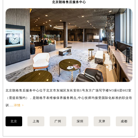
北京朗格售后服务中心
山西省阳泉市郊区平阳东街与新城大道交叉口朗格售后服务中心（需提前预约）
山西省运城市盐湖区河东街朗格售后服务中心（需提前预约）
山西省长治市潞州区英雄中路朗格售后服务中心（需提前预约）
山西省太原市迎泽区迎泽街道解放路15号亨得利名表维修授权店3楼朗格售后服务中心（需提前预约）
天津市和平区赤峰道136号天津国际金融中心26层2603室朗格售后服务中心（需提前预约）
安徽省安庆市迎江区人民路朗格售后服务中心（需提前预约）
安徽省蚌埠市蚌山区淮河路朗格售后服务中心（需提前预约）
安徽省亳州市谯城区魏武大道朗格售后服务中心（需提前预约）
安徽省池州市贵池区长江路朗格售后服务中心（需提前预约）
安徽省滁州市琅琊区南谯北路朗格售后服务中心（需提前预约）
北京朗格售后服务中心位于北京市东城区东长安街1号东方广场写字楼W3座6层602室
上
安徽省阜阳市颍州区颍州北路朗格售后服务中心（需提前预约）
（需提前预约），是朗格手表维修保养服务网点,中心技师均接受国际化标准的职业培
（
安徽省淮北市相山区淮海路朗格售后服务中心（需提前预约）
训....
详情 >
训..
安徽省淮南市田家庵区国庆中路朗格售后服务中心（需提前预约）
安徽省黄山市屯溪区黄山西路朗格售后服务中心（需提前预约）
北京
上海
广州
深圳
天津
成都
安徽省六安市金安区解放中路朗格售后服务中心（需提前预约）
安徽省马鞍山市雨山区湖南西路朗格售后服务中心（需提前预约）