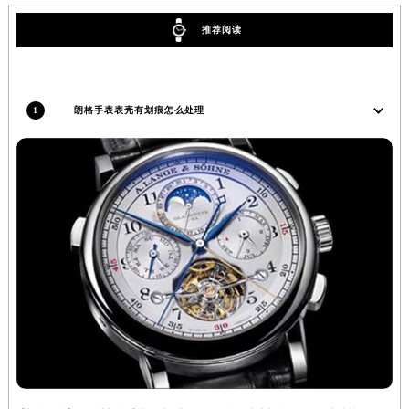
安徽省宿州市埇桥区人民中路朗格售后服务中心（需提前预约）
推荐阅读
安徽省铜陵市铜官区石城大道朗格售后服务中心（需提前预约）
安徽省芜湖市镜湖区中山路步行街朗格售后服务中心（需提前预约）
安徽省宣城市宣州区叠嶂西路朗格售后服务中心（需提前预约）
1
朗格手表表壳有划痕怎么处理
福建省龙岩市新罗区九一南路朗格售后服务中心（需提前预约）
福建省南平市建阳区人民西路朗格售后服务中心（需提前预约）
福建省宁德市蕉城区天湖东路朗格售后服务中心（需提前预约）
福建省莆田市城厢区霞林街道荔华东大道朗格售后服务中心（需提前预约）
福建省三明市三元区东乾二路朗格售后服务中心（需提前预约）
福建省漳州市龙文区步港路朗格售后服务中心（需提前预约）
江苏省常州市新北区龙锦路1590号现代传媒中心5号楼10层1008室朗格售后服务中心（需提前预约）
江苏省淮安市清江浦区淮海北路朗格售后服务中心（需提前预约）
江苏省连云港市海州区通灌北路朗格售后服务中心（需提前预约）
江苏省南京市秦淮区中山南路1号南京中心22层22-C1-C3室朗格售后服务中心（需提前预约）
江苏省宿迁市宿城区西湖路朗格售后服务中心（需提前预约）
江苏省泰州市海陵区永定东路399号置地商务中心东塔（华润万象城）17层1706室朗格售后服务中心（需提前预约）