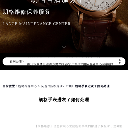
北京市朝阳区建国门外大街甲6号华熙国际中心写字楼D座11层1102室（北京总部）（需提前预约）
朗格维修保养服务
北京市东城区东长安街1号东方广场写字楼W3座6层602室（需提前预约）
天津市和平区赤峰道136号天津国际金融中心写字楼26层2603室（需提前预约）
LANGE MAINTENANCE CENTER
上海市徐汇区虹桥路3号港汇中心写字楼2座37层3705室（需提前预约）
上海市黄浦区南京东路299号宏伊国际广场写字楼8层806室（需提前预约）
南京市秦淮区中山南路1号（新街口）南京中心写字楼22层C1-1室（需提前预约）
常州市新北区龙锦路1590号现代传媒中心写字楼5号楼10层1008室（需提前预约）
▲
官网公告>
徐州市鼓楼区淮海东路29号苏宁广场IFC国际金融中心写字楼35层3508室（需提前预约）
▼
扬州市邗江区国展路29号星耀天地写字楼1号楼18层1803室（需提前预约）
盐城市盐都区世纪大道5号盐城金融城写字楼1号楼16层1604室（需提前预约）
泰州市海陵区永定东路399号置地商务中心东塔写字楼（华润万象城）17层1706室（需提前预约）
当前位置：
朗格维修中心
>
问题/知识/资讯
>
广州
> 朗格手表进灰了如何处理
宁波市江北区大闸南路500号来福士广场办公楼20层2009室（需提前预约）
朗格手表进灰了如何处理
杭州市上城区钱江路1366号华润大厦写字楼A座5层503-5室（需提前预约）
金华市金东区东市南街777号金华万达广场写字楼4号楼22层2209室（需提前预约）
绍兴市越城区胜利东路379号世茂天际中心写字楼8层805室（需提前预约）
嘉兴市南湖区广益路705号嘉兴世界贸易中心写字楼A座13层1304室（需提前预约）
【朗格维修】当您发现心爱的朗格手表内部进了灰尘时，这可能