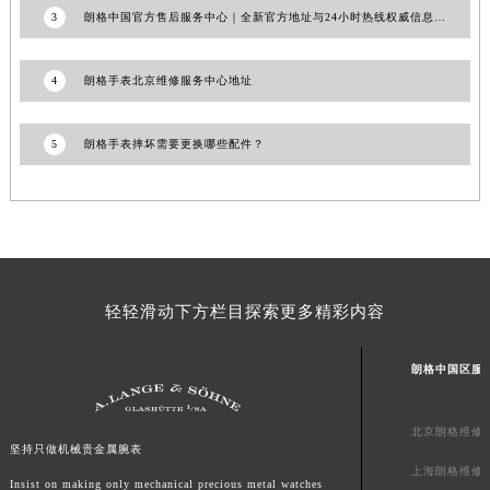
3
朗格中国官方售后服务中心｜全新官方地址与24小时热线权威信息通知（2026年7月最新）
浙江省金华市金东区东市南街777号金华万达广场4号楼22楼2209室朗格售后服务中心（需提前预约）
浙江省丽水市莲都区解放街朗格售后服务中心（需提前预约）
4
朗格手表北京维修服务中心地址
浙江省宁波市江北区大闸南路500号来福士广场办公楼20层2009室朗格售后服务中心（需提前预约）
浙江省衢州市柯城区上街朗格售后服务中心（需提前预约）
浙江省绍兴市越城区胜利东路379号世茂天际中心写字楼8层805室朗格售后服务中心（需提前预约）
5
朗格手表摔坏需要更换哪些配件？
浙江省舟山市定海区解放东路朗格售后服务中心（需提前预约）
澳门特别行政区大堂区议事亭前地（新马路）朗格售后服务中心（需提前预约）
澳门特别行政区风顺堂区南湾大马路朗格售后服务中心（需提前预约）
澳门特别行政区花地玛堂区关闸广场朗格售后服务中心（需提前预约）
澳门特别行政区花王堂区大三巴商圈朗格售后服务中心（需提前预约）
轻轻滑动下方栏目探索更多精彩内容
澳门特别行政区嘉模堂区官也街朗格售后服务中心（需提前预约）
澳门省路氹城市金光大道朗格售后服务中心（需提前预约）
朗格中国区服
澳门特别行政区望德堂区塔石广场朗格售后服务中心（需提前预约）
福建省福州市鼓楼区五四路128-1号恒力城写字楼15层03室朗格售后服务中心（需提前预约）
北京朗格维修
福建省厦门市思明区湖滨东路95号万象城华润大厦B座11层1104室朗格售后服务中心（需提前预约）
坚持只做机械贵金属腕表
上海朗格维修
广东省潮州市潮安区新风路与潮汕路交汇处朗格售后服务中心（需提前预约）
Insist on making only mechanical precious metal watches