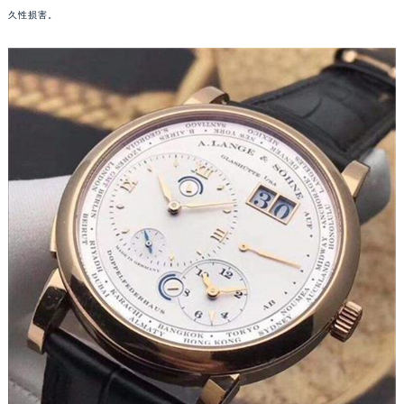
久性损害。
温州市鹿城区锦绣路1067号置信广场10层1015室（需提前预约）
哈尔滨市道里区友谊西路600号富力中心T2座写字楼29层03室（需提前预约）
大连市中山区人民路15号国际金融大厦7层G室（需提前预约）
佛山市禅城区季华五路57号万科金融中心C座12层1205室（需提前预约）
东莞市东城街道鸿福东路1号民盈国贸中心T1写字楼9层907室（需提前预约）
无锡市梁溪区人民中路139号恒隆广场写字楼1座11层1104室（需提前预约）
南通市崇川区工农路57号圆融广场写字楼16层1603室（需提前预约）
苏州市苏州工业园区星港街199号苏州中心办公楼C座22层08室（需提前预约）
武汉市江汉区解放大道686号世界贸易大厦38层09室（需提前预约）
南宁市青秀区金湖路59号地王大厦12楼1224室（需提前预约）
合肥市蜀山区潜山路111号万象城华润大厦B座12楼03室（需提前预约）
泉州市丰泽区宝洲路729号浦西万达中心写字楼A座7楼709室（需提前预约）
青岛市南区山东路6号华润大厦B座22层04室（需提前预约）
烟台市芝罘区胜利路139号万达金融中心A座907室（需提前预约）
长春市朝阳区西安大路727号中银大厦A座(旺进大厦)18层09室（需提前预约）
贵阳市南明区都司高架桥路33号亨特国际金融中心14楼14D（需提前预约）