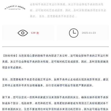
会影响手表的正常运行和美观。灰尘不仅会降低手表的防水性
南昌市红谷滩新区红谷中大道998号绿地双子塔（中央广场）A1座办公楼14层07室（需提前预约）
能，还可能对机芯造成损害。因此，及时采取措施清理是非常必
济南市历下区经十路11111号华润中心写字楼（万象城）15层1508室（需提前预约）
要的。 首先，您需要检查手表是否还…
广州市天河区天河路230号万菱汇国际中心写字楼A塔7层704室（需提前预约）
广州市越秀区环市东路371-375号世界贸易中心大厦南塔写字楼15层07室（需提前预约）

深圳市罗湖区深南东路5001号华润大厦写字楼17层1701室（需提前预约）
129 次
2025-11-23
惠州市惠城区江北文昌一路7号华贸大厦写字楼1座30层05室（需提前预约）
厦门市思明区湖滨东路95号华润大厦写字楼B座11层1104室（需提前预约）
福州市鼓楼区五四路128-1号恒力城写字楼15层03室（需提前预约）
【
朗格维修
】当您发现心爱的朗格手表内部进了灰尘时，这可能会影响手表的正常运行和
成都市锦江区人民东路6号SAC东原中心写字楼24层2406B室（需提前预约）
美观。灰尘不仅会降低手表的防水性能，还可能对机芯造成损害。因此，及时采取措施清
重庆市江北区观音桥步行街2号融恒时代广场写字楼9层902室（需提前预约）
理是非常必要的。
长沙市芙蓉区定王台街道建湘路393号世茂环球金融中心写字楼（芙蓉广场）10层13室（需提前预约）
首先，您需要检查手表是否还能正常运作。如果手表停止走动或出现其他异常情况，建议
郑州市二七区铭功路10号华润大厦写字楼29层2905室（需提前预约）
立即停止使用并寻求专业维修服务。自行尝试修理可能会导致更严重的损坏。
太原市迎泽区解放路15号亨得利名表服务中心（品牌授权店）3层整层（需提前预约）
沈阳市沈河区中街路137号亨得利名表服务中心（品牌授权店）1层整层（需提前预约）
接下来，您可以尝试一些简单的家庭方法来清除手表内部的灰尘。确保在操作前将手表拆
沈阳市沈河区中街路83号亨得利名表服务中心（品牌授权店）1层整层（需提前预约）
卸成各个部分，包括表带、表壳和机芯等。使用柔软的棉签或专用清洁工具轻轻擦拭各个
乌鲁木齐市天山区红山路26号时代广场（CCMALL）C座17层17-B（需提前预约）
部件表面的灰尘。注意不要使用任何化学溶剂或水来清洁机芯部分，因为这可能会导致永