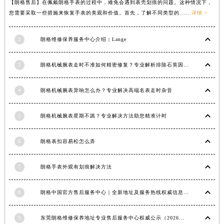
【朗格售后】在佩戴朗格手表的过程中，难免会遇到表壳划痕的问题。这种情况下，
江苏省徐州市鼓楼区淮海东路29号苏宁广场IFC国际金融中心35层3508室朗格售后服务中心（需提前预约）
您需要采取一些措施来恢复手表的美观和价值。首先，了解不同类型的......
详情 >
江苏省盐城市盐都区世纪大道5号盐城金融城写字楼1号楼16层1604室朗格售后服务中心（需提前预约）
江苏省扬州市邗江区国展路29号星耀天地写字楼1号楼18层1803室朗格售后服务中心（需提前预约）
2
朗格维修保养服务中心介绍 | Lange
江苏省镇江市京口区中山东路朗格售后服务中心（需提前预约）
3
朗格机械腕表走时不准如何精密修复？专业解析排除石英因素
江西省抚州市临川区赣东大道朗格售后服务中心（需提前预约）
江西省赣州市章贡区文清路朗格售后服务中心（需提前预约）
4
朗格机械腕表异响怎么办？专业解决高端名表走时杂音
江西省吉安市吉州区井冈山大道朗格售后服务中心（需提前预约）
江西省景德镇市珠山区珠山中路朗格售后服务中心（需提前预约）
5
朗格机械腕表星期不跳？专业解决方法助您精准计时
江西省九江市浔阳区浔阳路朗格售后服务中心（需提前预约）
江西省南昌市红谷滩新区红谷中大道998号绿地双子塔（中央广场）A1座办公楼14层1407室朗格售后服务中心（需提前预约）
6
朗格表扣容易松怎么弄
江西省萍乡市安源区萍安北大道与康庄路交叉口朗格售后服务中心（需提前预约）
江西省上饶市信州区滨江西路朗格售后服务中心（需提前预约）
7
朗格手表外观有划痕解决方法
江西省新余市渝水区北湖西路朗格售后服务中心（需提前预约）
江西省宜春市袁州区中山中路朗格售后服务中心（需提前预约）
8
朗格中国官方售后服务中心｜全新地址及服务热线权威信息声明（2026年6月最新）
江西省鹰潭市月湖区胜利东路朗格售后服务中心（需提前预约）
9
东莞朗格维修保养地址专业售后服务中心权威公示（2026年7月最新）
山东省德州市德城区东风中路朗格售后服务中心（需提前预约）